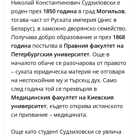
Николай Константинович Судзиловски е
роден през
1850 година
в град
Могильов
,
тогава част от Руската империя (днес в
Беларус), в заможно дворянско семейство.
Получава добро образование и през
1868
година
постъпва в
Правния факултет на
Петербургския университет
. Още в
началото обаче се разочарова от правото
– сухата юридическа материя не отговаря
на неспокойния му и търсещ дух. Само
след година той се прехвърля в
Медицинския факултет на Киевския
университет
, където открива истинското
си призвание – медицината.
Още като студент Судзиловски се увлича