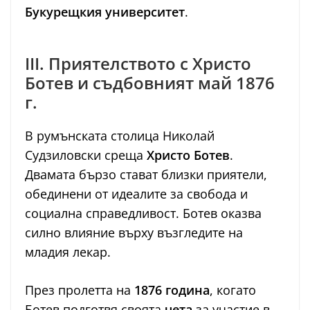
Букурещкия университет
.
III. Приятелството с Христо
Ботев и съдбовният май 1876
г.
В румънската столица Николай
Судзиловски среща
Христо Ботев
.
Двамата бързо стават близки приятели,
обединени от идеалите за свобода и
социална справедливост. Ботев оказва
силно влияние върху възгледите на
младия лекар.
През пролетта на
1876 година
, когато
Ботев подготвя своята
чета
за участие в