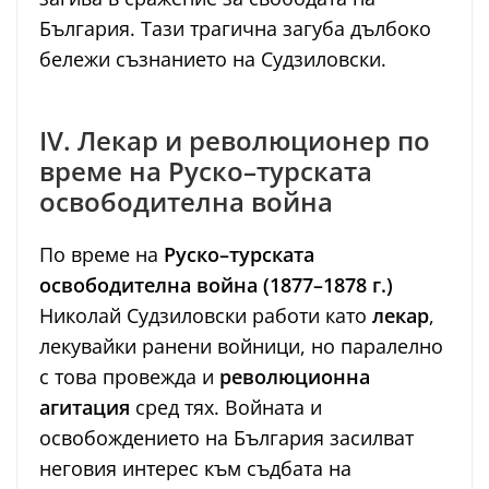
България. Тази трагична загуба дълбоко
бележи съзнанието на Судзиловски.
IV. Лекар и революционер по
време на Руско–турската
освободителна война
По време на
Руско–турската
освободителна война (1877–1878 г.)
Николай Судзиловски работи като
лекар
,
лекувайки ранени войници, но паралелно
с това провежда и
революционна
агитация
сред тях. Войната и
освобождението на България засилват
неговия интерес към съдбата на