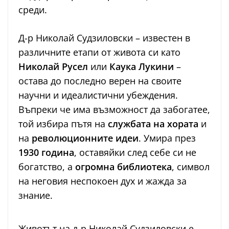
среди.
Д-р Николай Судзиловски – известен в
различните етапи от живота си като
Николай Русел
или
Каука Лукини
–
остава до последно верен на своите
научни и идеалистични убеждения.
Въпреки че има възможност да забогатее,
той избира пътя на
службата на хората
и
на
революционните идеи
. Умира през
1930 година
, оставяйки след себе си не
богатство, а
огромна библиотека
, символ
на неговия неспокоен дух и жажда за
знание.
Животът на д-р Николай Судзиловски е