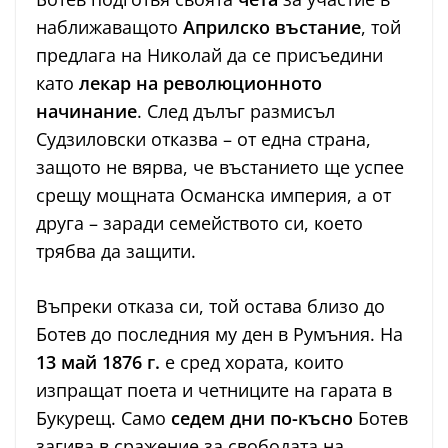
наближаващото
Априлско въстание
, той
предлага на Николай да се присъедини
като
лекар на революционното
начинание
. След дълъг размисъл
Судзиловски отказва – от една страна,
защото не вярва, че въстанието ще успее
срещу мощната Османска империя, а от
друга – заради семейството си, което
трябва да защити.
Въпреки отказа си, той остава близо до
Ботев до последния му ден в Румъния. На
13 май 1876 г.
е сред хората, които
изпращат поета и четниците на гарата в
Букурещ. Само
седем дни по-късно
Ботев
загива в сражение за свободата на