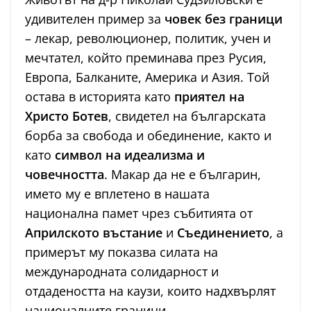
удивителен пример за
човек без граници
– лекар, революционер, политик, учен и
мечтател, който преминава през Русия,
Европа, Балканите, Америка и Азия. Той
остава в историята като
приятел на
Христо Ботев
, свидетел на българската
борба за свобода и обединение, както и
като
символ на идеализма и
човечността
. Макар да не е българин,
името му е вплетено в нашата
национална памет чрез събитията от
Априлското въстание
и
Съединението
, а
примерът му показва силата на
международната солидарност и
отдадеността на каузи, които надхвърлят
националните граници.