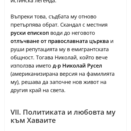
истинска легенда.
Въпреки това, съдбата му отново
претърпява обрат. Скандал с местния
руски епископ
води до неговото
отлъчване от православната църква
и
руши репутацията му в емигрантската
общност. Тогава Николай, който вече
използва името
д-р Николай Русел
(американизирана версия на фамилията
му), решава да започне нов живот на
другия край на света.
VII. Политиката и любовта му
към Хаваите