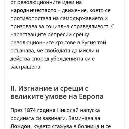
от революционните идеи на
народничеството
– движение, което се
противопоставя на самодържавието и
призовава за социална справедливост. С
нарастващите репресии срещу
революционните кръгове в Русия той
осъзнава, че свободата да мисли и
действа според убежденията си е
застрашена.
II. Изгнание и срещи с
великите умове на Европа
През
1874 година
Николай напуска
родината си завинаги. Заминава за
Лондон
, където стажува в болница и се