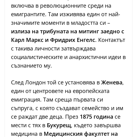
включва в революционните среди на
емигрантите. Там изживява един от най-
значимите моменти в младостта си –
излиза на трибуната на митинг заедно с
Карл Маркс и Фридрих Енгелс
. Контактът
с такива личности затвърждава
социалистическите и анархистични идеи в
съзнанието му.
След Лондон той се установява в
Женева
,
един от центровете на европейската
емиграция. Там среща първата си
съпруга, с която създават семейство и им
се раждат две деца. През
1875 година
се
мести с тях в
Букурещ
, където завършва
медицина в
Медицинския факултет на