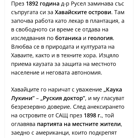
През
1892 година
д-р Русел заминава със
съпругата си за
Хавайските острови
. Там
започва работа като лекар в плантация, а
в свободното си време се отдава на
изследвания по
ботаника
и
геология
.
Влюбва се в природата и културата на
Хаваите, както и в техните хора. Изцяло
приема каузата за защита на местното
население и неговата автономия.
Хавайците го наричат с уважение
„Каука
Лукини“
–
„Руския доктор“
, и му гласуват
безрезервно доверие. След анексирането
на островите от САЩ през
1898 г.
, той
оглавява
партията на местните жители
,
заедно с американци, които подкрепят