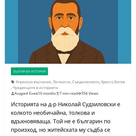
БЪЛГАРСКА ИСТОРИЯ
Априлско въстание
,
Личности
,
Съединението
,
Христо Ботев
,
Чужденците в историята
Андрей Енев
10 months
7 min read
556 Views
Историята на д-р Николай Судзиловски е
колкото необичайна, толкова и
вдъхновяваща. Той не е българин по
произход, но житейската му съдба се