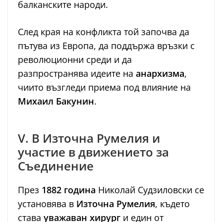
балканските народи.
След края на конфликта той започва да
пътува из Европа, да поддържа връзки с
революционни среди и да
разпространява идеите на
анархизма
,
чиито възгледи приема под влияние на
Михаил Бакунин
.
V. В Източна Румелия и
участие в движението за
Съединение
През
1882 година
Николай Судзиловски се
установява в
Източна Румелия
, където
става
уважаван хирург
и един от