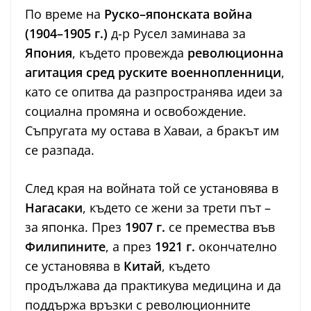
По време на
Руско–японската война
(1904–1905 г.)
д-р Русел заминава за
Япония
, където провежда
революционна
агитация сред руските военнопленници
,
като се опитва да разпространява идеи за
социална промяна и освобождение.
Съпругата му остава в Хаваи, а бракът им
се разпада.
След края на войната той се установява в
Нагасаки
, където се жени за трети път –
за японка. През
1907 г.
се премества във
Филипините
, а през
1921 г.
окончателно
се установява в
Китай
, където
продължава да практикува медицина и да
поддържа връзки с революционните