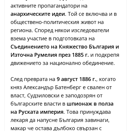
активните пропагандатори на
анархическите идеи
. Той се включва и в
обществено-политическия живот на
региона. Според някои изследователи
взема участие в подготовката на
Съединението на Княжество България и
Източна Румелия през 1885 г.
и подкрепя
движението за национално обединение.
След преврата на
9 август 1886 г.
, когато
княз Александър Батенберг е свален от
власт, Судзиловски е заподозрян от
българските власти в
шпионаж в полза
на Руската империя
. Това принуждава
лекаря да напусне България завинаги,
макар че остава дълбоко свързан с