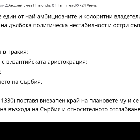
ели
Андрей Енев
11 months
11 min read
724 Views
 е един от най-амбициозните и колоритни владетел
а на дълбока политическа нестабилност и остри съ
 в Тракия;
 с византийската аристокрация;
;
ето на Сърбия.
 1330) поставя внезапен край на плановете му и с
на възхода на Сърбия и относителното отслабване