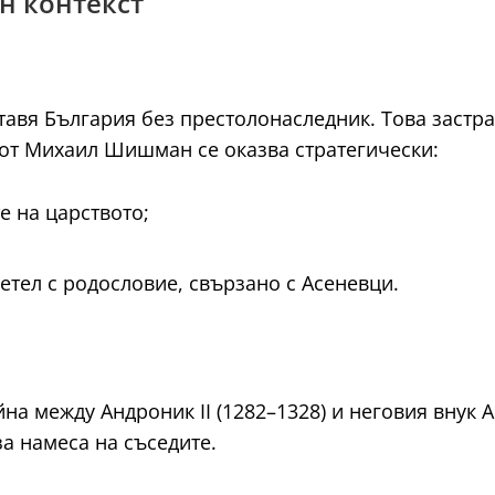
н контекст
 оставя България без престолонаследник. Това заст
пот Михаил Шишман се оказва стратегически:
е на царството;
етел с родословие, свързано с Асеневци.
а между Андроник II (1282–1328) и неговия внук Ан
а намеса на съседите.