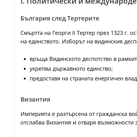
I. Политически и международе
България след Тертерите
Смъртта на Георги II Тертер през 1323 г.
на единството. Изборът на видинския дес
връща Видинското деспотство в рамкит
укрепва държавното единство;
предоставя на страната енергичен влад
Византия
Империята е разтърсена от гражданска войн
отслабва Византия и отваря възможности з