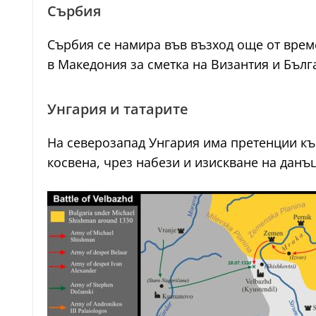
Сърбия
Сърбия се намира във възход още от врем
в Македония за сметка на Византия и Бълг
Унгария и татарите
На северозапад Унгария има претенции към
косвена, чрез набези и изискване на данъ