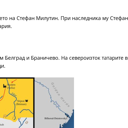
ето на Стефан Милутин. При наследника му Стефа
ария.
 Белград и Браничево. На североизток татарите в
ци.