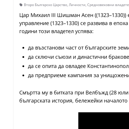
Второ Българско Царство
,
Личности
,
Средновековни владет
Цар Михаил III Шишман Асен ((1323–1330))
управление (1323–1330) се развива в епох
години този владетел успява:
да възстанови част от българските земи
да сключи съюзи и династични бракове
да се опита да овладее Константинопол
да предприеме кампания за унищожени
Смъртта му в битката при Велбъжд (28 юли
българската история, бележейки началото 