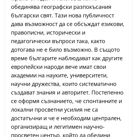
обединява географски разпокъсания
български свят. Тази нова публичност
дава възможност да се обсъждат езикови,
правописни, исторически и
педагогически въпроси така, както
дотогава не е било възможно. В същото
време българите наблюдават как другите
европейски народи вече имат свои
академии на науките, университети,
научни дружества, които систематично
създават знания и авторитет. Постепенно
се оформя съзнанието, че спонтанните и
локални просветни усилия не са
достатъчни и че е необходим централен,
организиращ и легитимен научно-
просветен център, който да обедини