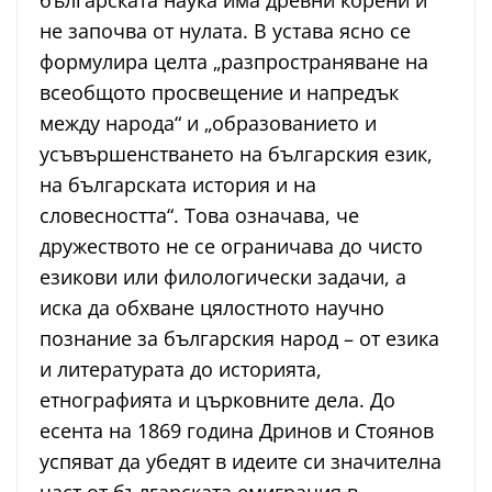
българската наука има древни корени и
не започва от нулата. В устава ясно се
формулира целта „разпространяване на
всеобщото просвещение и напредък
между народа“ и „образованието и
усъвършенстването на българския език,
на българската история и на
словесността“. Това означава, че
дружеството не се ограничава до чисто
езикови или филологически задачи, а
иска да обхване цялостното научно
познание за българския народ – от езика
и литературата до историята,
етнографията и църковните дела. До
есента на 1869 година Дринов и Стоянов
успяват да убедят в идеите си значителна