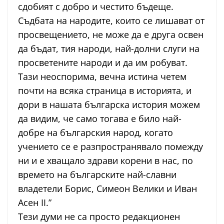
сдобият с добро и честито бъдеще.
Съдбата на народите, които се лишават от
просвещението, не може да е друга освен
да бъдат, тия народи, най-долни слуги на
просветените народи и да им робуват.
Тази неоспорима, вечна истина четем
почти на всяка страница в историята, и
дори в нашата българска история можем
да видим, че само тогава е било най-
добре на българския народ, когато
учението се е разпространявало помежду
ни и е хващало здрави корени в нас, по
времето на българските най-славни
владетели Борис, Симеон Велики и Иван
Асен II.”
Тези думи не са просто редакционен