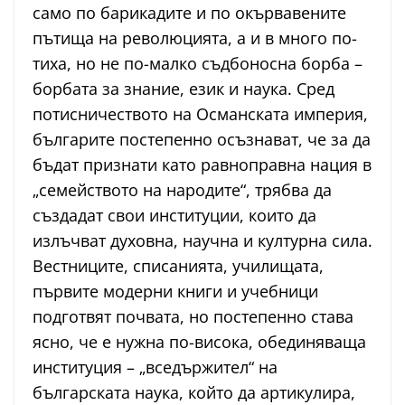
само по барикадите и по окървавените
пътища на революцията, а и в много по-
тиха, но не по-малко съдбоносна борба –
борбата за знание, език и наука. Сред
потисничеството на Османската империя,
българите постепенно осъзнават, че за да
бъдат признати като равноправна нация в
„семейството на народите“, трябва да
създадат свои институции, които да
излъчват духовна, научна и културна сила.
Вестниците, списанията, училищата,
първите модерни книги и учебници
подготвят почвата, но постепенно става
ясно, че е нужна по-висока, обединяваща
институция – „вседържител“ на
българската наука, който да артикулира,