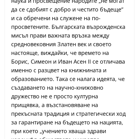
наука и просвещение народите „не могат
да се сдобият с добро и честито бъдеще“
и са обречени на служене на по-
просветените. Българската възрожденска
мисъл прави важната връзка между
средновековния Златен век и своето
настояще, виждайки, че времето на
Борис, Симеон и Иван Асен II се отличава
именно с разцвет на книжнината и
образованието. Така се налага идеята, че
създаването на научно-книжовно
дружество не е просто културна
прищявка, а възстановяване на
прекъсната традиция и стратегически ход
за гарантиране на бъдещето на нацията,
при което „учението хваща здрави