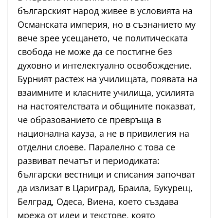
българският народ живее в условията на
Османската империя, но в съзнанието му
вече зрее усещането, че политическата
свобода не може да се постигне без
духовно и интелектуално освобождение.
Бурният растеж на училищата, появата на
взаимните и класните училища, усилията
на настоятелствата и общините показват,
че образованието се превръща в
национална кауза, а не в привилегия на
отделни слоеве. Паралелно с това се
развиват печатът и периодиката:
български вестници и списания започват
да излизат в Цариград, Браила, Букурещ,
Белград, Одеса, Виена, което създава
мрежа от идеи и текстове, която