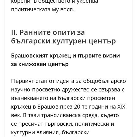
корени“ в обществото и укрепва
политическата му воля.
II. Ранните опити за
български културен център
Брашовският кръжец и първите визии
за книжовен център
Първият етап от идеята за общобългарско
научно-просветно дружество се свързва с
възникването на български просветен
кръжец в Брашов през 20-те години на XIX
век. В тази трансилванска среда, където
се пресичат търговски, политически и
културни влияния, български