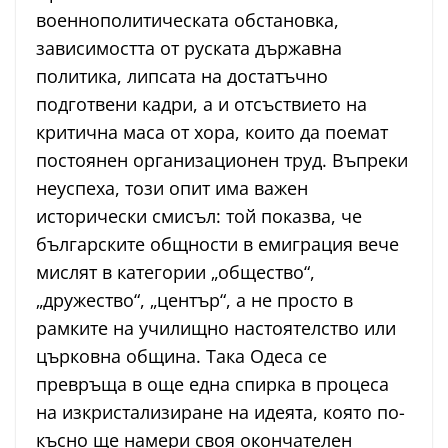
военнополитическата обстановка,
зависимостта от руската държавна
политика, липсата на достатъчно
подготвени кадри, а и отсъствието на
критична маса от хора, които да поемат
постоянен организационен труд. Въпреки
неуспеха, този опит има важен
исторически смисъл: той показва, че
българските общности в емиграция вече
мислят в категории „общество“,
„дружество“, „център“, а не просто в
рамките на училищно настоятелство или
църковна община. Така Одеса се
превръща в още една спирка в процеса
на изкристализиране на идеята, която по-
късно ще намери своя окончателен