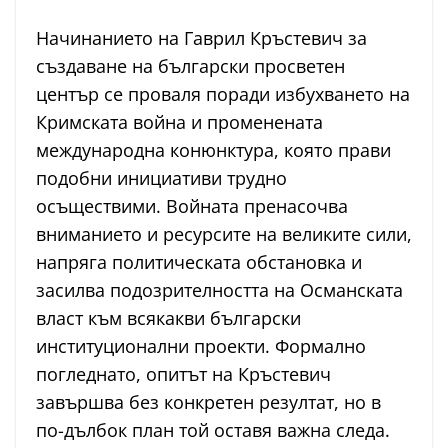
Начинанието на Гаврил Кръстевич за
създаване на български просветен
център се проваля поради избухването на
Кримската война и променената
международна конюнктура, която прави
подобни инициативи трудно
осъществими. Войната пренасочва
вниманието и ресурсите на великите сили,
напряга политическата обстановка и
засилва подозрителността на Османската
власт към всякакви български
институционални проекти. Формално
погледнато, опитът на Кръстевич
завършва без конкретен резултат, но в
по-дълбок план той оставя важна следа.