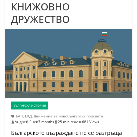
КНИЖОВНО
ДРУЖЕСТВО
БЪЛГАРСКА ИСТОРИЯ
БАН
,
БКД
,
Движение за новобългарска просвета
Андрей Енев
7 months
25 min read
681 Views
Българското възраждане не се разгръща