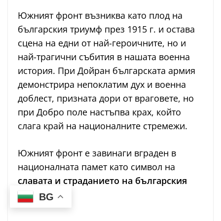
Южният фронт възниква като плод на
българския триумф през 1915 г. и остава
сцена на едни от най-героичните, но и
най-трагични събития в нашата военна
история. При Дойран българската армия
демонстрира непоклатим дух и военна
доблест, призната дори от враговете, но
при Добро поле настъпва крах, който
слага край на националните стремежи.
Южният фронт е завинаги вграден в
националната памет като символ на
славата и страданието на българския
войник
.
BG