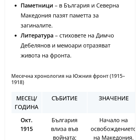
Паметници
– в България и Северна
Македония пазят паметта за
загиналите.
Литература
– стиховете на Димчо
Дебелянов и мемоари отразяват
живота на фронта.
Месечна хронология на Южния фронт (1915–
1918)
МЕСЕЦ/
СЪБИТИЕ
ЗНАЧЕНИЕ
ГОДИНА
Окт.
България
Начало на
1915
влиза във
освобождението
войната;
на Македония.