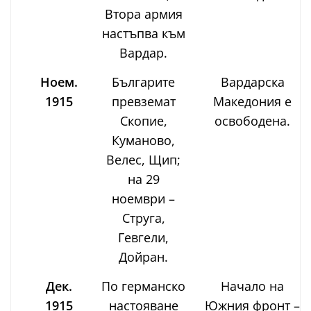
Втора армия
настъпва към
Вардар.
Ноем.
Българите
Вардарска
1915
превземат
Македония е
Скопие,
освободена.
Куманово,
Велес, Щип;
на 29
ноември –
Струга,
Гевгели,
Дойран.
Дек.
По германско
Начало на
1915
настояване
Южния фронт –