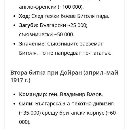
англо-френски (~100 000).
Ход:
След тежки боеве Битоля пада.
Загуби:
Български ~25 000;
съюзнически ~50 000.
Значение:
Съюзниците завземат
Битоля, но не напредват по-нататък.
Втора битка при Дойран (април–май
1917 г.)
Командир:
ген. Владимир Вазов.
Сили:
Българска 9-а пехотна дивизия
(~35 000) срещу британски корпус (~60
000).