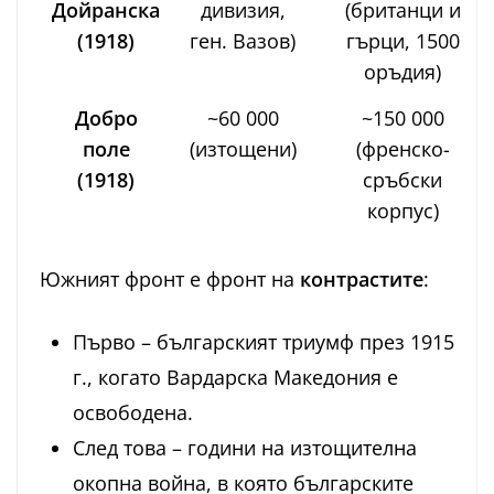
Дойранска
дивизия,
(британци и
(1918)
ген. Вазов)
гърци, 1500
оръдия)
Добро
~60 000
~150 000
поле
(изтощени)
(френско-
(1918)
сръбски
корпус)
Южният фронт е фронт на
контрастите
:
Първо – българският триумф през 1915
г., когато Вардарска Македония е
освободена.
След това – години на изтощителна
окопна война, в която българските