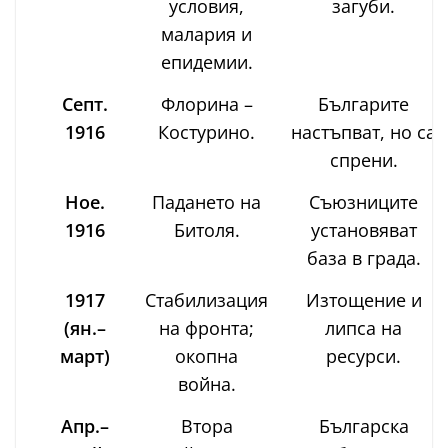
условия,
загуби.
малария и
епидемии.
Септ.
Флорина –
Българите
1916
Костурино.
настъпват, но са
спрени.
Ное.
Падането на
Съюзниците
1916
Битоля.
установяват
база в града.
1917
Стабилизация
Изтощение и
(ян.–
на фронта;
липса на
март)
окопна
ресурси.
война.
Апр.–
Втора
Българска