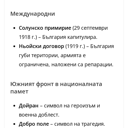
Международни
Солунско примирие
(29 септември
1918 г.) – България капитулира.
Ньойски договор
(1919 г.) – България
губи територии, армията е
ограничена, наложени са репарации.
Южният фронт в националната
памет
Дойран
– символ на героизъм и
военна доблест.
Добро поле
– символ на трагедия.