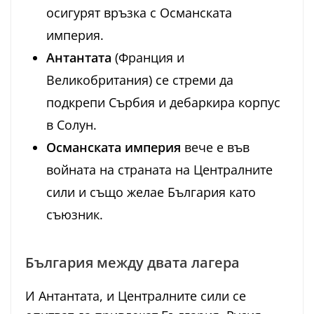
осигурят връзка с Османската
империя.
Антантата
(Франция и
Великобритания) се стреми да
подкрепи Сърбия и дебаркира корпус
в Солун.
Османската империя
вече е във
войната на страната на Централните
сили и също желае България като
съюзник.
България между двата лагера
И Антантата, и Централните сили се