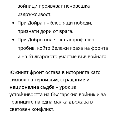
войници проявяват нечовешка
издръжливост.
При Дойран – блестящи победи,
признати дори от врага.
При Добро поле – катастрофален
пробив, който бележи краха на фронта
и на българското участие във войната.
Южният фронт остава в историята като
символ на
героизъм, страдание и
национална съдба
– урок за
устойчивостта на българския войник и за
границите на една малка държава в
световен конфликт.