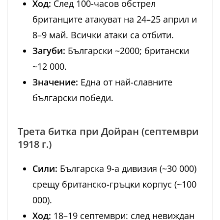
Ход:
След 100-часов обстрел
британците атакуват на 24–25 април и
8–9 май. Всички атаки са отбити.
Загуби:
Български ~2000; британски
~12 000.
Значение:
Една от най-славните
български победи.
Трета битка при Дойран (септември
1918 г.)
Сили:
Българска 9-а дивизия (~30 000)
срещу британско-гръцки корпус (~100
000).
Ход:
18–19 септември: след невиждан