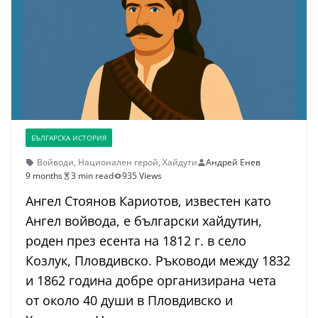
БЪЛГАРСКА ИСТОРИЯ
Войводи
,
Национален герой
,
Хайдути
Андрей Енев
9 months
3 min read
935 Views
Ангел Стоянов Кариотов, известен като
Ангел войвода, е български хайдутин,
роден през есента на 1812 г. в село
Козлук, Пловдивско. Ръководи между 1832
и 1862 година добре организирана чета
от около 40 души в Пловдивско и