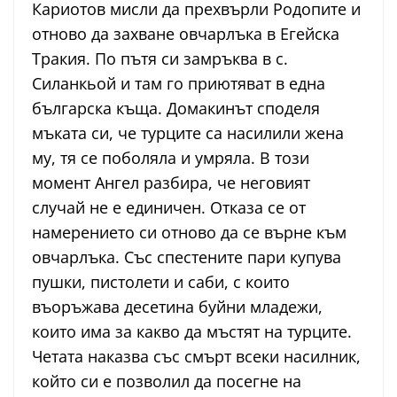
Кариотов мисли да прехвърли Родопите и
отново да захване овчарлъка в Егейска
Тракия. По пътя си замръква в с.
Силанкьой и там го приютяват в една
българска къща. Домакинът споделя
мъката си, че турците са насилили жена
му, тя се поболяла и умряла. В този
момент Ангел разбира, че неговият
случай не е единичен. Отказа се от
намерението си отново да се върне към
овчарлъка. Със спестените пари купува
пушки, пистолети и саби, с които
въоръжава десетина буйни младежи,
които има за какво да мъстят на турците.
Четата наказва със смърт всеки насилник,
който си е позволил да посегне на