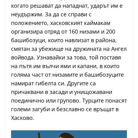
когато решават да нападнат, ударът им е
неудържим. За да се справи с
положението, хасковският каймакам
организира отряд от 160 низами и 200
башибозуци, които навлизат в района,
смятан за убежище на дружината на Ангел
войвода. Узнавайки за това, той поставя
на пътя им вълчи ями и капани, в които
голяма част от низамите и башибозуците
намират гибелта си. Другите са
причаквани в засади и унищожавани
поединично или групово. Турците понасят
големи загуби и безславно се връщат в
Хасково.