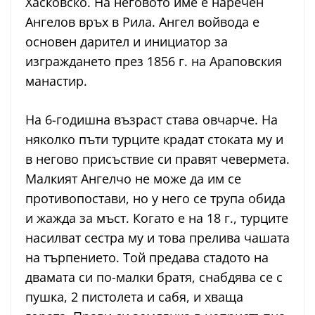
Хасковско. На неговото име е наречен
Ангелов връх в Рила. Ангел войвода е
основен дарител и инициатор за
изграждането през 1856 г. на Араповския
манастир.
На 6-годишна възраст става овчарче. На
няколко пъти турците крадат стоката му и
в негово присъствие си правят чевермета.
Малкият Ангелчо не може да им се
противопостави, но у него се трупа обида
и жажда за мъст. Когато е на 18 г., турците
насилват сестра му и това прелива чашата
на търпението. Той предава стадото на
двамата си по-малки братя, снабдява се с
пушка, 2 пистолета и сабя, и хваща