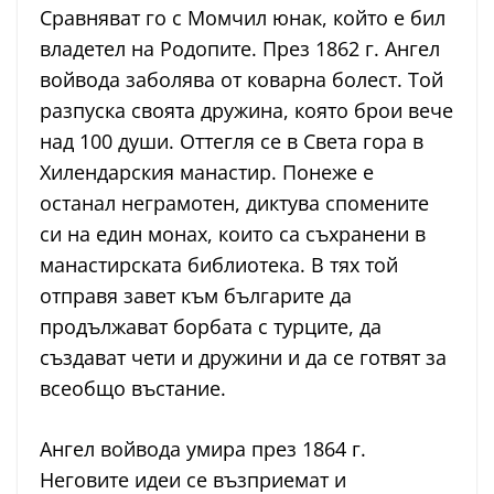
Сравняват го с Момчил юнак, който е бил
владетел на Родопите. През 1862 г. Ангел
войвода заболява от коварна болест. Той
разпуска своята дружина, която брои вече
над 100 души. Оттегля се в Света гора в
Хилендарския манастир. Понеже е
останал неграмотен, диктува спомените
си на един монах, които са съхранени в
манастирската библиотека. В тях той
отправя завет към българите да
продължават борбата с турците, да
създават чети и дружини и да се готвят за
всеобщо въстание.
Ангел войвода умира през 1864 г.
Неговите идеи се възприемат и