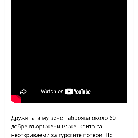
Дружината му вече наброява около 60
добре въоръжени мъже, които са
неоткриваеми за турските потери. Но