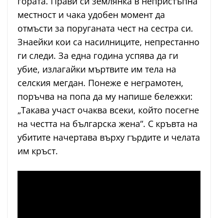
гората. Прави си землянка в непристъпна
местност и чака удобен момент да
отмъсти за поруганата чест на сестра си.
Знаейки кои са насилниците, непрестанно
ги следи. За една година успява да ги
убие, излагайки мъртвите им тела на
селския мегдан. Понеже е неграмотен,
поръчва на попа да му напише бележки:
„Такава участ очаква всеки, който посегне
на честта на българска жена“. С кръвта на
убитите начертава върху гърдите и челата
им кръст.