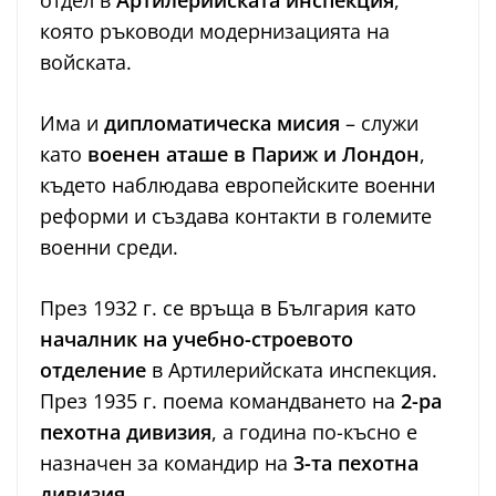
отдел в
Артилерийската инспекция
,
която ръководи модернизацията на
войската.
Има и
дипломатическа мисия
– служи
като
военен аташе в Париж и Лондон
,
където наблюдава европейските военни
реформи и създава контакти в големите
военни среди.
През 1932 г. се връща в България като
началник на учебно-строевото
отделение
в Артилерийската инспекция.
През 1935 г. поема командването на
2-ра
пехотна дивизия
, а година по-късно е
назначен за командир на
3-та пехотна
дивизия
.