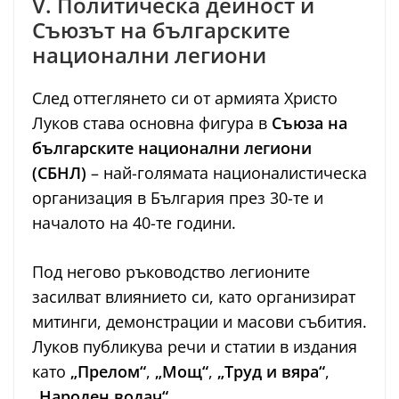
V. Политическа дейност и
Съюзът на българските
национални легиони
След оттеглянето си от армията Христо
Луков става основна фигура в
Съюза на
българските национални легиони
(СБНЛ)
– най-голямата националистическа
организация в България през 30-те и
началото на 40-те години.
Под негово ръководство легионите
засилват влиянието си, като организират
митинги, демонстрации и масови събития.
Луков публикува речи и статии в издания
като
„Прелом“
,
„Мощ“
,
„Труд и вяра“
,
„Народен водач“
.