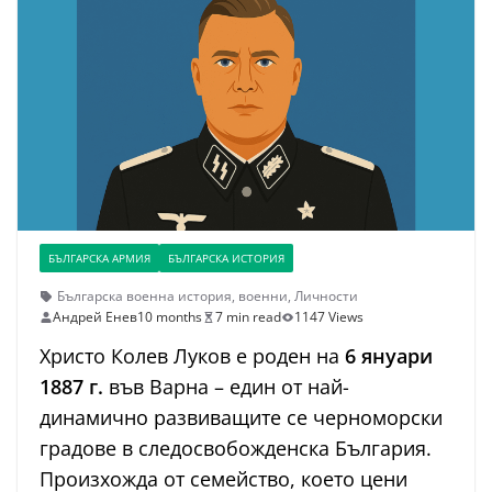
БЪЛГАРСКА АРМИЯ
БЪЛГАРСКА ИСТОРИЯ
Българска военна история
,
военни
,
Личности
Андрей Енев
10 months
7 min read
1147 Views
Христо Колев Луков е роден на
6 януари
1887 г.
във Варна – един от най-
динамично развиващите се черноморски
градове в следосвобожденска България.
Произхожда от семейство, което цени