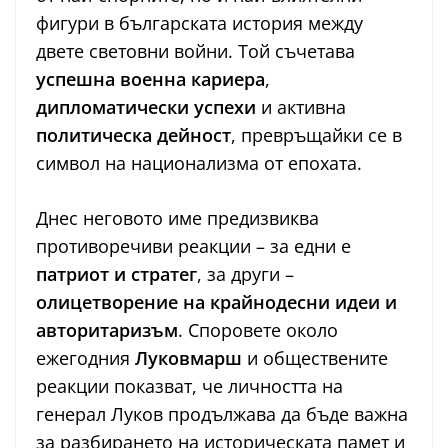
фигури в българската история между
двете световни войни. Той съчетава
успешна военна кариера
,
дипломатически успехи
и активна
политическа дейност
, превръщайки се в
символ на национализма от епохата.
Днес неговото име предизвиква
противоречиви реакции – за едни е
патриот и стратег
, за други –
олицетворение на крайнодесни идеи и
авторитаризъм
. Споровете около
ежегодния
Луковмарш
и обществените
реакции показват, че личността на
генерал Луков продължава да бъде важна
за разбирането на историческата памет и