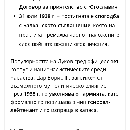
Договор за приятелство с Югославия
;
31 юли 1938 г.
– постигната е
спогодба
с Балканското съглашение
, която на
практика премахва част от наложените
след войната военни ограничения.
Популярността на Луков сред офицерския
корпус и националистическите среди
нараства. Цар Борис III, загрижен от
възможното му политическо влияние,
през
1938 г.
го
уволнява от армията
, като
формално го повишава в чин
генерал-
лейтенант
и го изпраща в запаса.