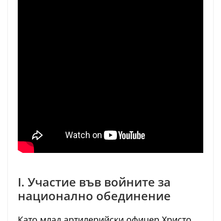
I. Участие във войните за
национално обединение
Като млад артилерийски офицер Христо