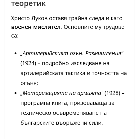
теоретик
Христо Луков оставя трайна следа и като
военен мислител
. Основните му трудове
са:
„Артилерийският огън. Размишления“
(1924) – подробно изследване на
артилерийската тактика и точността на
огъня;
„Моторизацията на армията“
(1928) –
програмна книга, призоваваща за
техническо осъвременяване на
българските въоръжени сили.