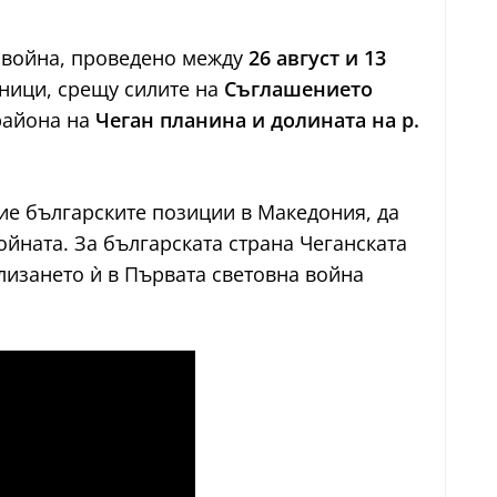
 война, проведено между
26 август и 13
зници, срещу силите на
Съглашението
 района на
Чеган планина и долината на р.
ие българските позиции в Македония, да
ойната. За българската страна Чеганската
лизането ѝ в Първата световна война