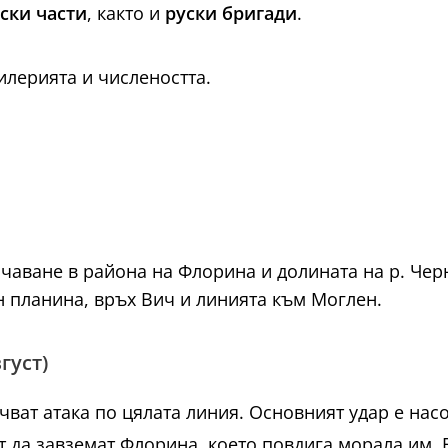
ски части
, както и
руски бригади
.
илерията и числеността.
аване в района на Флорина и долината на р. Черн
н планина, връх Вич и линията към Моглен.
густ)
ват атака по цялата линия. Основният удар е насо
т да завземат Флорина, което повдига морала им. 