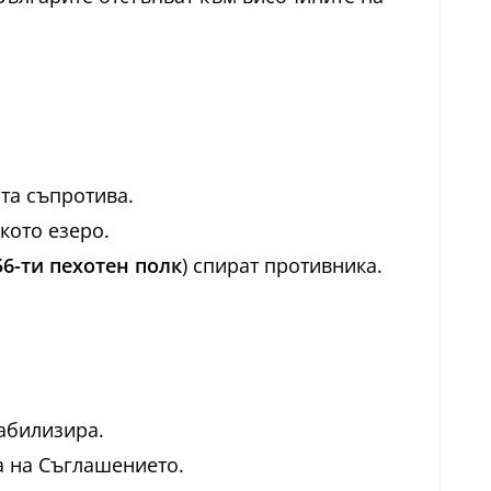
та съпротива.
кото езеро.
56-ти пехотен полк
) спират противника.
абилизира.
а на Съглашението.