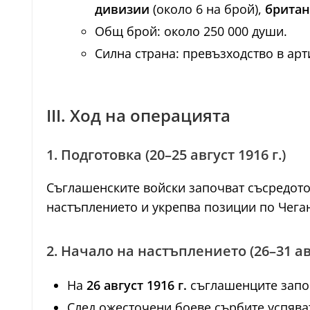
дивизии
(около 6 на брой),
британ
Общ брой: около 250 000 души.
Силна страна: превъзходство в арт
III. Ход на операцията
1. Подготовка (20–25 август 1916 г.)
Съглашенските войски започват съсредоточ
настъплението и укрепва позиции по Чега
2. Начало на настъплението (26–31 ав
На
26 август 1916 г.
съглашенците започ
След ожесточени боеве сърбите успява