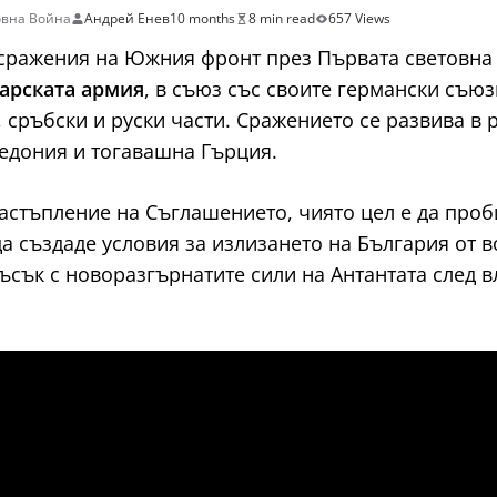
овна Война
Андрей Енев
10 months
8 min read
657 Views
 сражения на Южния фронт през Първата световна
арската армия
, в съюз със своите германски съю
 сръбски и руски части. Сражението се развива в
кедония и тогавашна Гърция.
стъпление на Съглашението, чиято цел е да проб
а създаде условия за излизането на България от в
сък с новоразгърнатите сили на Антантата след в