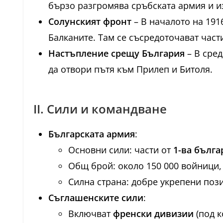
бързо разгромява сръбската армия и из
Солунският фронт
– В началото на 191
Балканите. Там се съсредоточават част
Настъпление срещу България
– В сред
да отвори пътя към Прилеп и Битоля.
II. Сили и командване
Българската армия
:
Основни сили: части от
1-ва бълга
Общ брой: около 150 000 войници,
Силна страна: добре укрепени поз
Съглашенските сили
:
Включват
френски дивизии
(под к