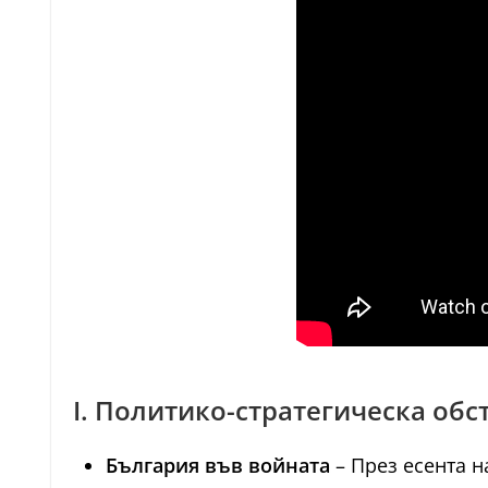
I. Политико-стратегическа об
България във войната
– През есента н