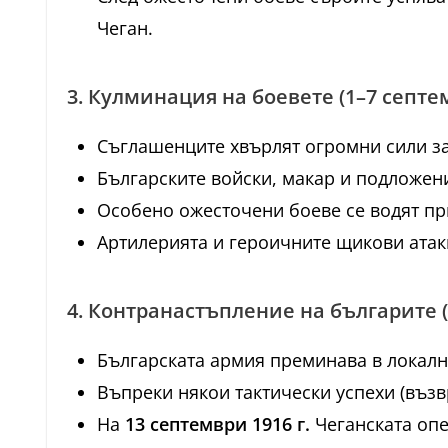
Чеган.
3. Кулминация на боевете (1–7 септе
Съглашенците хвърлят огромни сили за
Българските войски, макар и подложен
Особено ожесточени боеве се водят п
Артилерията и героичните щикови атаки
4. Контранастъпление на българите 
Българската армия преминава в локалн
Въпреки някои тактически успехи (въз
На
13 септември 1916 г.
Чеганската опе