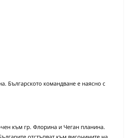
а. Българското командване е наясно с
чен към гр. Флорина и Чеган планина.
Българите отстъпват към височините на