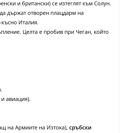
нски и британски) се изтеглят към Солун.
 да държат отворен плацдарм на
-късно Италия.
ъпление. Целта е пробив при Чеган, който
.
и авиация).
ащ на Армиите на Изтока),
сръбски