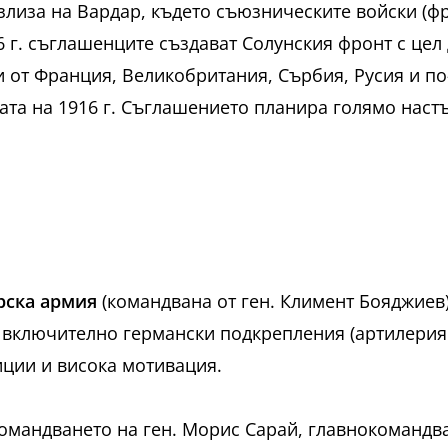
лиза на Вардар, където съюзническите войски (фре
6 г. съглашенците създават Солунския фронт с цел
и от Франция, Великобритания, Сърбия, Русия и по
ата на 1916 г. Съглашението планира голямо наст
рска армия
(командвана от ген. Климент Бояджиев)
 включително германски подкрепления (артилерия 
иции и висока мотивация.
омандването на ген. Морис Сарай, главнокомандв