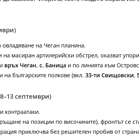
мври)
 овладяване на Чеган планина.
и на масиран артилерийски обстрел, оказват упори
ри
връх Чеган
,
с. Баница
и по линията към Островс
 на българските полкове (вкл.
33-ти Свищовски
,
(8–13 септември)
и контраатаки.
връщане на позиции по височините), фронтът се ст
рация приключва без решителен пробив от стран