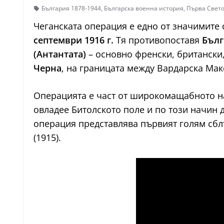
България 1878-1944
,
Българска военна история
,
Първа Свет
Чеганската операция е едно от значимите
септември 1916 г.
Тя противопоставя
Бълг
(Антантата)
– основно френски, британски,
Черна
, на границата между Вардарска Ма
Операцията е част от широкомащабното на
овладее Битолското поле и по този начин д
операция представлява първият голям сблъ
(1915).