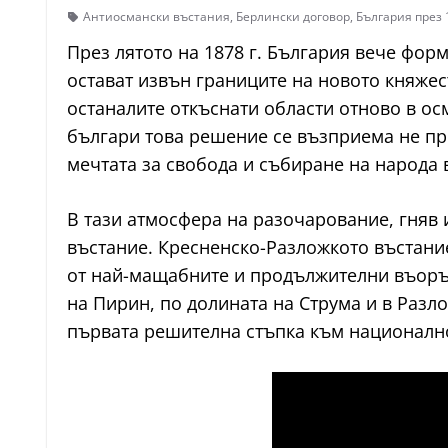
Антиосмански въстания
,
Берлински договор
,
България през 
През лятото на 1878 г. България вече фор
остават извън границите на новото княже
останалите откъснати области отново в ос
българи това решение се възприема не пр
мечтата за свобода и събиране на народа 
В тази атмосфера на разочарование, гняв 
въстание. Кресненско-Разложкото въстание
от най-мащабните и продължителни въоръж
на Пирин, по долината на Струма и в Разл
първата решителна стъпка към национално