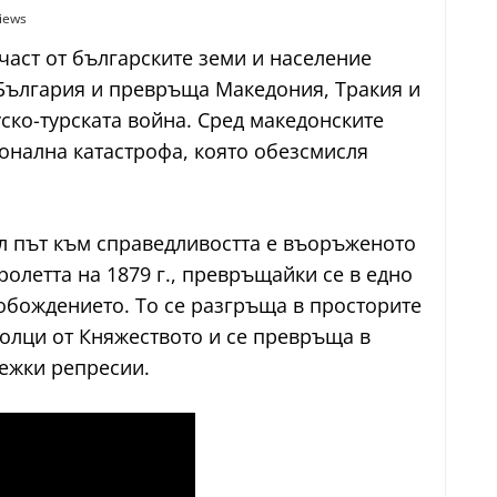
iews
част от българските земи и население
 България и превръща Македония, Тракия и
ско-турската война. Сред македонските
онална катастрофа, която обезсмисля
ал път към справедливостта е въоръженото
олетта на 1879 г., превръщайки се в едно
бождението. То се разгръща в просторите
волци от Княжеството и се превръща в
ежки репресии.