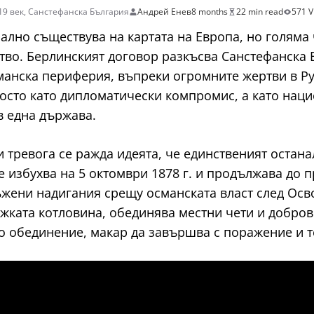
19 век
,
Санстефанска България
Андрей Енев
8 months
22 min read
571 V
мално съществува на картата на Европа, но голяма 
ство. Берлинският договор разкъсва Санстефанска
манска периферия, въпреки огромните жертви в Ру
осто като дипломатически компромис, а като наци
в една държава.
и тревога се ражда идеята, че единственият остан
 избухва на 5 октомври 1878 г. и продължава до пр
ени надигания срещу османската власт след Осво
ожката котловина, обединява местни чети и добро
 обединение, макар да завършва с поражение и т