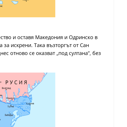
ество и оставя Македония и Одринско в
за искрени. Така възторгът от Сан
ес отново се оказват „под султана“, без