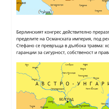
Берлинският конгрес действително прераз
пределите на Османската империя, под реж
Стефано се превръща в дълбока травма: хо
гаранции за сигурност, собственост и прав