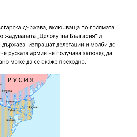
ългарска държава, включваща по-голямата
го жадуваната „Целокупна България“ и
та държава, изпращат делегации и молби до
че руската армия не получава заповед да
ано може да се окаже преходно.