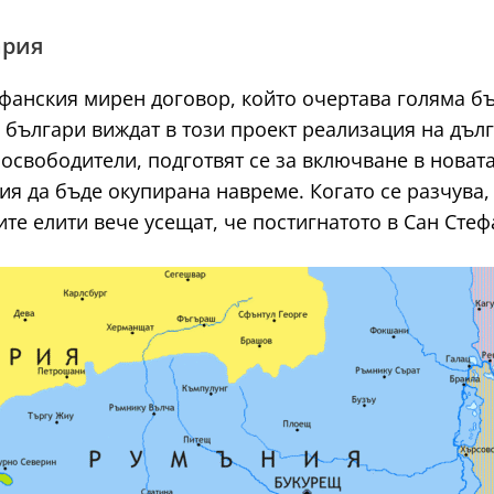
ария
ефанския мирен договор, който очертава голяма б
 българи виждат в този проект реализация на дъл
 освободители, подготвят се за включване в нова
я да бъде окупирана навреме. Когато се разчува, 
те елити вече усещат, че постигнатото в Сан Стеф