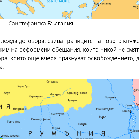
Санстефанска България
глежда договора, свива границите на новото княж
им на реформени обещания, които никой не смята 
ра, които още вчера празнуват освобождението, дн
а.