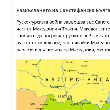
Разкъсването на Санстефанска Бълг
Руско-турската война завършва със Санст
част от Македония и Тракия. Македонските
започват да посрещат руските войски като
руското командване, настоявайки Македони
навлезе в дълбочина на Македония, местни