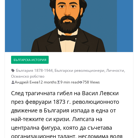
БЪЛГАРСКА ИСТОРИЯ
България 1878-1944
,
Български революционери
,
Личности
,
Османско робство
Андрей Енев
12 months
9 min read
758 Views
След трагичната гибел на Васил Левски
през февруари 1873 г. революционното
движение в България изпада в една от
най-тежките си кризи. Липсата на
централна фигура, която да съчетава
организационен талант, несломима воля