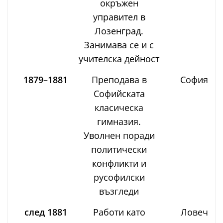
окръжен
управител в
Лозенград.
Занимава се и с
учителска дейност
1879–1881
Преподава в
София
Софийската
класическа
гимназия.
Уволнен поради
политически
конфликти и
русофилски
възгледи
след 1881
Работи като
Ловеч