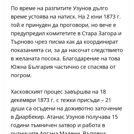
По време на разпитите Узунов дълго
време устоява на натиск. На 2 юни 1873 г.
той е принуден да проговори, но вече е
предупредил комитетите в Стара Загора и
Търново чрез писма как да координират
показанията си, за да насочат следствието
в желаната посока. Благодарение на това
Южна България частично се спасява от
погром.
Хасковският процес завършва на 18
декември 1873 г. с тежки присъди – 21
души са осъдени на доживотно заточение
в Диарбекир. Атанас Узунов получава 15
години тъмничен затвор и работа в
рудниците Аргана Мадени. Въпреки