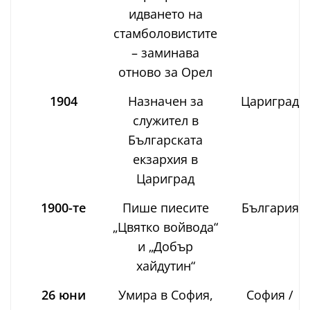
идването на
стамболовистите
– заминава
отново за Орел
1904
Назначен за
Цариград
служител в
Българската
екзархия в
Цариград
1900-те
Пише пиесите
България
„Цвятко войвода“
и „Добър
хайдутин“
26 юни
Умира в София,
София /