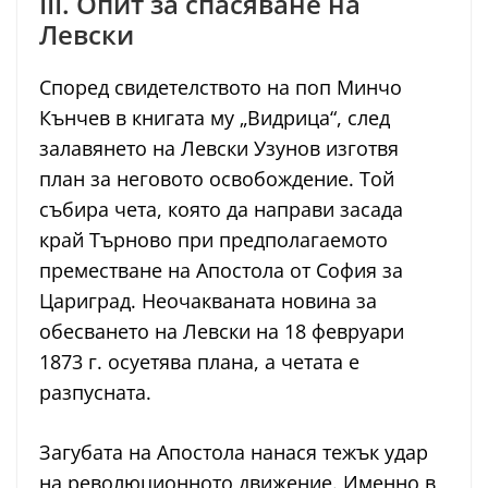
III. Опит за спасяване на
Левски
Според свидетелството на поп Минчо
Кънчев в книгата му „Видрица“, след
залавянето на Левски Узунов изготвя
план за неговото освобождение. Той
събира чета, която да направи засада
край Търново при предполагаемото
преместване на Апостола от София за
Цариград. Неочакваната новина за
обесването на Левски на 18 февруари
1873 г. осуетява плана, а четата е
разпусната.
Загубата на Апостола нанася тежък удар
на революционното движение. Именно в