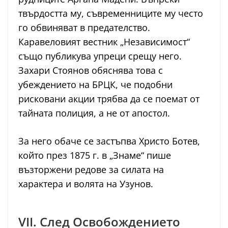
твърдостта му, съвременниците му често
го обвиняват в предателство.
Каравеловият вестник „Независимост“
също публикува упреци срещу него.
Захари Стоянов обяснява това с
убеждението на БРЦК, че подобни
рисковани акции трябва да се поемат от
тайната полиция, а не от апостол.
За него обаче се застъпва Христо Ботев,
който през 1875 г. в „Знаме“ пише
възторжени редове за силата на
характера и волята на Узунов.
VII. След Освобождението