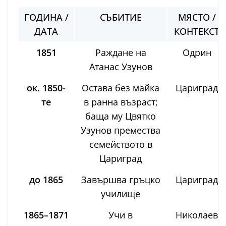
ГОДИНА /
СЪБИТИЕ
МЯСТО /
ДАТА
КОНТЕКСТ
1851
Раждане на
Одрин
Атанас Узунов
ок. 1850-
Остава без майка
Цариград
те
в ранна възраст;
баща му Цвятко
Узунов премества
семейството в
Цариград
до 1865
Завършва гръцко
Цариград
училище
1865–1871
Учи в
Николаев