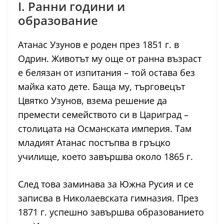
I. Ранни години и
образование
Атанас Узунов е роден през 1851 г. в
Одрин. Животът му още от ранна възраст
е белязан от изпитания – той остава без
майка като дете. Баща му, търговецът
Цвятко Узунов, взема решение да
премести семейството си в Цариград –
столицата на Османската империя. Там
младият Атанас постъпва в гръцко
училище, което завършва около 1865 г.
След това заминава за Южна Русия и се
записва в Николаевската гимназия. През
1871 г. успешно завършва образованието