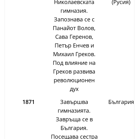
Николаевската
(Русия)
гимназия.
Запознава се с
Панайот Волов,
Сава Геренов,
Петър Енчев и
Михаил Греков.
Под влияние на
Греков развива
революционен
дух
1871
Завършва
България
гимназията.
Завръща се в
България.
Посещава сестра