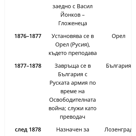
заедно с Васил
Йонков –
Гложенеца
1876–1877
Установява се в
Орел
Орел (Русия),
където преподава
1877–1878
Завръща се в
България
България с
Руската армия по
време на
Освободителната
война; служи като
преводач
след 1878
Назначен за
Лозенград