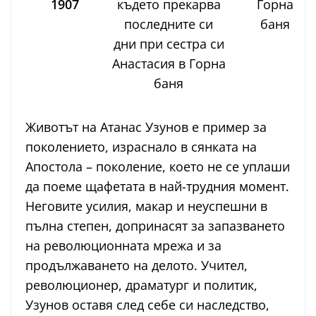
1907
където прекарва
Горна
последните си
баня
дни при сестра си
Анастасия в Горна
баня
Животът на Атанас Узунов е пример за
поколението, израснало в сянката на
Апостола – поколение, което не се уплаши
да поеме щафетата в най-трудния момент.
Неговите усилия, макар и неуспешни в
пълна степен, допринасят за запазването
на революционната мрежа и за
продължаването на делото. Учител,
революционер, драматург и политик,
Узунов оставя след себе си наследство,