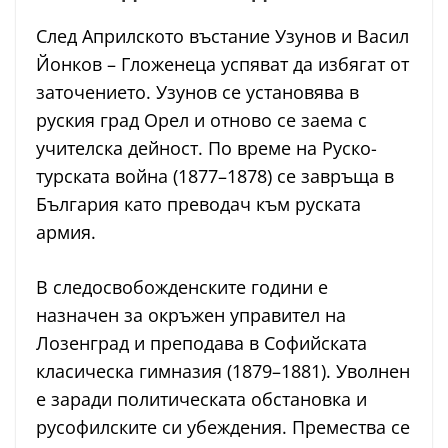
След Априлското въстание Узунов и Васил
Йонков – Гложенеца успяват да избягат от
заточението. Узунов се установява в
руския град Орел и отново се заема с
учителска дейност. По време на Руско-
турската война (1877–1878) се завръща в
България като преводач към руската
армия.
В следосвобожденските години е
назначен за окръжен управител на
Лозенград и преподава в Софийската
класическа гимназия (1879–1881). Уволнен
е заради политическата обстановка и
русофилските си убеждения. Премества се