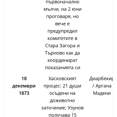
първоначално
мълчи, на 2 юни
проговаря, но
вече е
предупредил
комитетите в
Стара Загора и
Търново как да
координират
показанията си
18
Хасковският
Диарбекир
декември
процес: 21 души
/ Аргана
1873
осъдени на
Мадени
доживотно
заточение; Узунов
получава 15