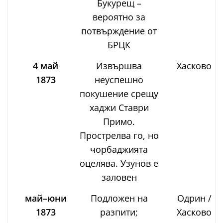
Букурещ –
вероятно за
потвърждение от
БРЦК
4 май
Извършва
Хасково
1873
неуспешно
покушение срещу
хаджи Ставри
Примо.
Прострелва го, но
чорбаджията
оцелява. Узунов е
заловен
май–юни
Подложен на
Одрин /
1873
разпити;
Хасково