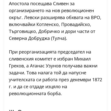
Апостола посещава Сливен за
организирането на нов революционен
окръг. Левски разширява обхвата на ВРО,
включвайки Котленско, Провадийско,
Търговищко, Добричко и дори части от
Северна Добруджа (Тулча).
При реорганизацията председател на
сливенския комитет е избран Михаил
Греков, а Атанас Узунов получава важни
задачи. Това налага той да напусне
учителската си работа през декември 1872
г. и да се отдаде изцяло на
революционната борба.