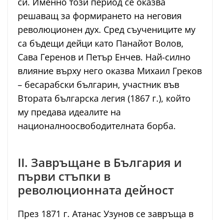
си. Именно този период се оказва
решаващ за формирането на неговия
революционен дух. Сред съучениците му
са бъдещи дейци като Панайот Волов,
Сава Геренов и Петър Енчев. Най-силно
влияние върху него оказва Михаил Греков
– бесарабски българин, участник във
Втората българска легия (1867 г.), който
му предава идеалите на
националноосвободителната борба.
II. Завръщане в България и
първи стъпки в
революционната дейност
През 1871 г. Атанас Узунов се завръща в