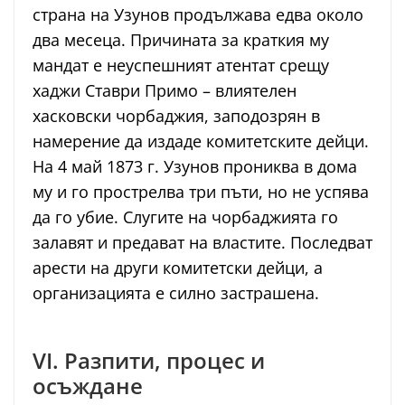
страна на Узунов продължава едва около
два месеца. Причината за краткия му
мандат е неуспешният атентат срещу
хаджи Ставри Примо – влиятелен
хасковски чорбаджия, заподозрян в
намерение да издаде комитетските дейци.
На 4 май 1873 г. Узунов прониква в дома
му и го прострелва три пъти, но не успява
да го убие. Слугите на чорбаджията го
залавят и предават на властите. Последват
арести на други комитетски дейци, а
организацията е силно застрашена.
VI. Разпити, процес и
осъждане