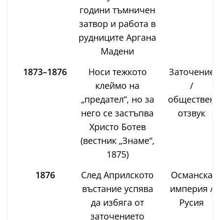
години тъмничен
затвор и работа в
рудниците Аргана
Мадени
1873–1876
Носи тежкото
Заточение
клеймо на
/
„предател“, но за
обществен
него се застъпва
отзвук
Христо Ботев
(вестник „Знаме“,
1875)
1876
След Априлското
Османска
въстание успява
империя /
да избяга от
Русия
заточението