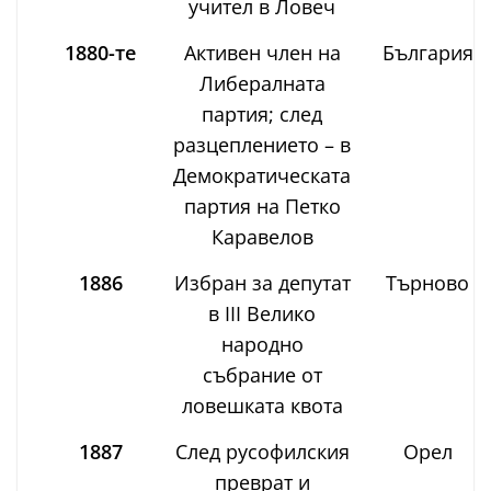
учител в Ловеч
1880-те
Активен член на
България
Либералната
партия; след
разцеплението – в
Демократическата
партия на Петко
Каравелов
1886
Избран за депутат
Търново
в III Велико
народно
събрание от
ловешката квота
1887
След русофилския
Орел
преврат и