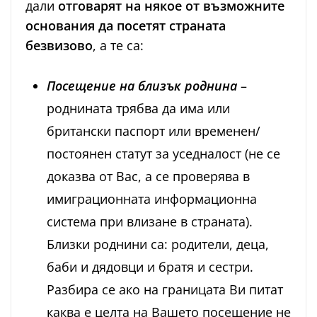
дали
отговарят на някое от възможните
основания да посетят страната
безвизово
, а те са:
Посещение на близък роднина
–
роднината трябва да има или
британски паспорт или временен/
постоянен статут за уседналост (не се
доказва от Вас, а се проверява в
имиграционната информационна
система при влизане в страната).
Близки роднини са: родители, деца,
баби и дядовци и братя и сестри.
Разбира се ако на границата Ви питат
каква е целта на Вашето посещение не