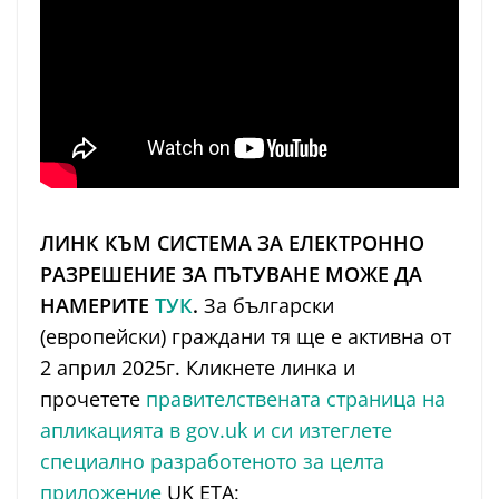
ЛИНК КЪМ СИСТЕМА ЗА ЕЛЕКТРОННО
РАЗРЕШЕНИЕ ЗА ПЪТУВАНЕ МОЖЕ ДА
НАМЕРИТЕ
ТУК
.
За български
(европейски) граждани тя ще е активна от
2 април 2025г. Кликнете линка и
прочетете
правителствената страница на
апликацията в gov.uk и си изтеглете
специално разработеното за целта
приложение
UK ETA: