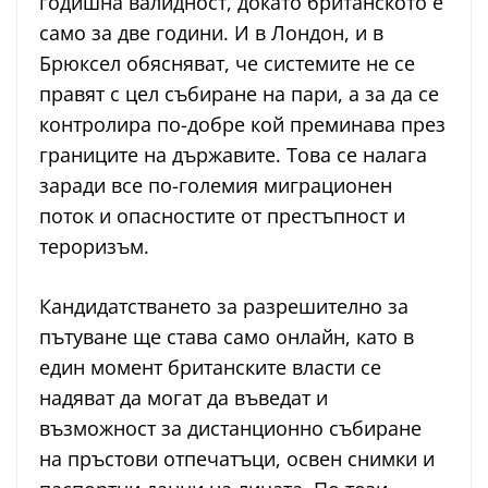
годишна валидност, докато британското е
само за две години. И в Лондон, и в
Брюксел обясняват, че системите не се
правят с цел събиране на пари, а за да се
контролира по-добре кой преминава през
границите на държавите. Това се налага
заради все по-големия миграционен
поток и опасностите от престъпност и
тероризъм.
Кандидатстването за разрешително за
пътуване ще става само онлайн, като в
един момент британските власти се
надяват да могат да въведат и
възможност за дистанционно събиране
на пръстови отпечатъци, освен снимки и