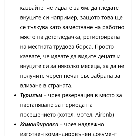
казвайте, че идвате за 6м. да гледате
внуците си например, защото това ще
се тълкува като заместване на работно
място на детегледачка, регистрирана
на местната трудова борса. Просто
казвате, че идвате да видите децата и
внуците си за няколко месеца, за да не
получите черен печат със забрана за
влизане в страната.
Туризъм
– чрез резервация в място за
настаняване за периода на
посещението (хотел, мотел, Airbnb)
Командировка
– чрез надлежно
изготвен командировъчен документ