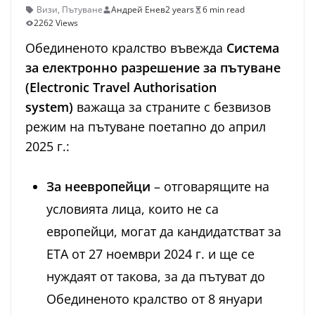
Визи
,
Пътуване
Андрей Енев
2 years
6 min read
2262 Views
Обединеното кралство въвежда
Система
за електронно разрешение за пътуване
(Electronic Travel Authorisation
system)
важаща за страните с безвизов
режим на пътуване поетапно до април
2025 г.:
За неевропейци
– oтговарящите на
условията лица, които не са
европейци, могат да кандидатстват за
ETA от 27 ноември 2024 г. и ще се
нуждаят от такова, за да пътуват до
Обединеното кралство от 8 януари