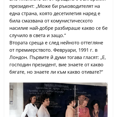
президент: „Може би ръководителят на
една страна, която десетилетия наред е
била смазвана от комунистическото
насилие най-добре разбираше какво се бе
случило в света и защо.“
Втората среща е след нейното оттегляне
от премиерството. Февруари, 1991 г. в
Лондон. Първите й думи тогава гласят: „Е,
господин президент, вие знаете от какво
бягате, но знаете ли към какво отивате?“