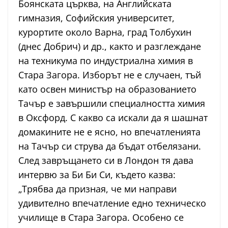
Боянската църква, на Английската
гимназия, Софийския университет,
курортите около Варна, град Толбухин
(днес Добрич) и др., както и разглеждане
на техникума по индустриална химия в
Стара Загора. Изборът не е случаен, тъй
като освен министър на образованието
Тачър е завършили специалността химия
в Оксфорд. С какво са искали да я шашнат
домакините не е ясно, но впечатленията
на Тачър си струва да бъдат отбелязани.
След завръщането си в Лондон тя дава
интервю за Би Би Си, където казва:
„Трябва да призная, че ми направи
удивително впечатление едно техническо
училище в Стара Загора. Особено се