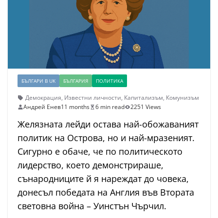
БЪЛГАРИ В UK
БЪЛГАРИЯ
ПОЛИТИКА
Демокрация
,
Известни личности
,
Капитализъм
,
Комунизъм
Андрей Енев
11 months
6 min read
2251 Views
Желязната лейди остава най-обожаваният
политик на Острова, но и най-мразеният.
Сигурно е обаче, че по политическото
лидерство, което демонстрираше,
сънародниците й я нареждат до човека,
донесъл победата на Англия във Втората
световна война – Уинстън Чърчил.