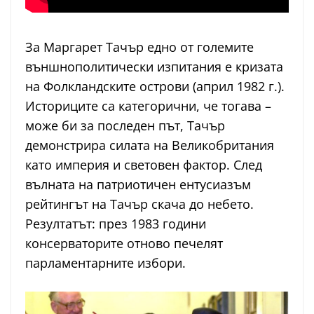
За Маргарет Тачър едно от големите
външнополитически изпитания е кризата
на Фолкландските острови (април 1982 г.).
Историците са категорични, че тогава –
може би за последен път, Тачър
демонстрира силата на Великобритания
като империя и световен фактор. След
вълната на патриотичен ентусиазъм
рейтингът на Тачър скача до небето.
Резултатът: през 1983 години
консерваторите отново печелят
парламентарните избори.