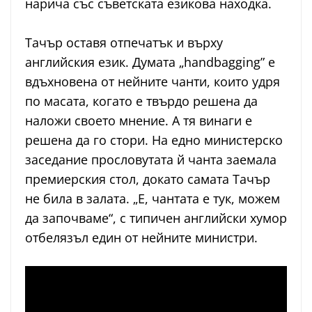
нарича със съветската езикова находка.
Тачър оставя отпечатък и върху
английския език. Думата „handbagging” е
вдъхновена от нейните чанти, които удря
по масата, когато е твърдо решена да
наложи своето мнение. А тя винаги е
решена да го стори. На едно министерско
заседание прословутата й чанта заемала
премиерския стол, докато самата Тачър
не била в залата. „Е, чантата е тук, можем
да започваме“, с типичен английски хумор
отбелязъл един от нейните министри.