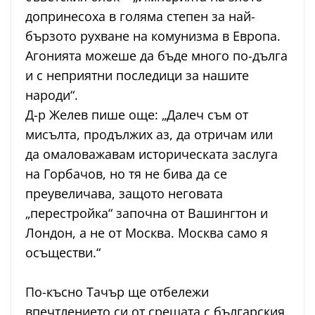
допринесоха в голяма степен за най-
бързото рухване на комунизма в Европа.
Агонията можеше да бъде много по-дълга
и с неприятни последици за нашите
народи“.
Д-р Желев пише още: „Далеч съм от
мисълта, продължих аз, да отричам или
да омаловажавам историческата заслуга
на Горбачов, но тя не бива да се
преувеличава, защото неговата
„перестройка“ започна от Вашингтон и
Лондон, а не от Москва. Москва само я
осъществи.“
По-късно Тачър ще отбележи
впечтлението си от срещата с българския