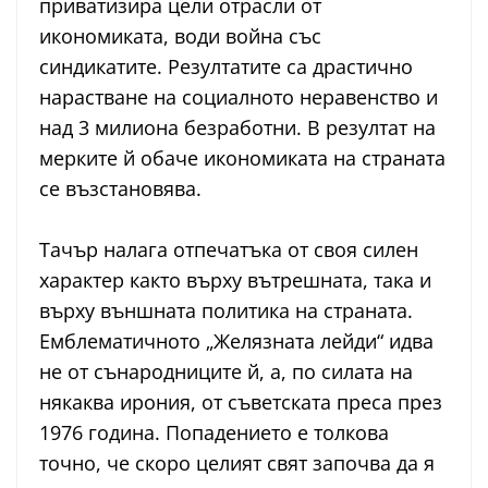
приватизира цели отрасли от
икономиката, води война със
синдикатите. Резултатите са драстично
нарастване на социалното неравенство и
над 3 милиона безработни. В резултат на
мерките й обаче икономиката на страната
се възстановява.
Тачър налага отпечатъка от своя силен
характер както върху вътрешната, така и
върху външната политика на страната.
Емблематичното „Желязната лейди“ идва
не от сънародниците й, а, по силата на
някаква ирония, от съветската преса през
1976 година. Попадението е толкова
точно, че скоро целият свят започва да я