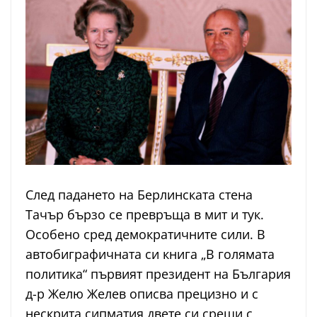
След падането на Берлинската стена
Тачър бързо се превръща в мит и тук.
Особено сред демократичните сили. В
автобиграфичната си книга „В голямата
политика“ първият президент на България
д-р Желю Желев описва прецизно и с
нескрита сипматия двете си срещи с