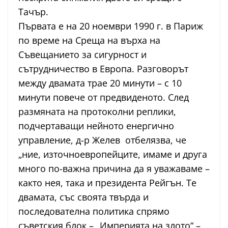
Тачър.
Първата е на 20 ноември 1990 г. в Париж
по време на Среща на върха на
Съвещанието за сигурност и
сътрудничество в Европа. Разговорът
между двамата трае 20 минути – с 10
минути повече от предвиденото. След
размяната на протоколни реплики,
подчертаващи нейното енергично
управление, д-р Желев отбелязва, че
„ние, източноевропейците, имаме и друга
много по-важна причина да я уважаваме –
както нея, така и президента Рейгън. Те
двамата, със своята твърда и
последователна политика спрямо
съветския блок – „Империята на злото“ –