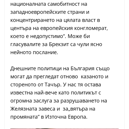
националната самобитност на
западноевропейските страни и
концентрирането на цялата власт в
центъра на европейския конгломерат,
което е недопустимо“. Може би
гласувалите за Брекзит са чули ясно
нейното послание.
Днешните политици на България също
могат да прегледат отново казаното и
стореното от Тачър. У нас тя остава
известна най-вече като политикът с
огромна заслуга за разрушаването на
Желязната завеса и за„вятъра на
промяната“ в Източна Европа.