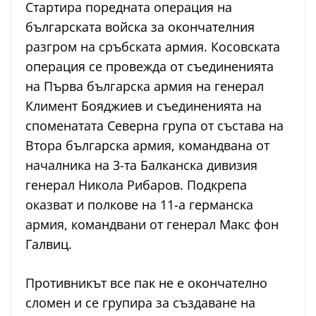
Стартира поредната операция на
българската войска за окончателния
разгром на сръбската армия. Косовската
операция се провежда от съединенията
на Първа българска армия на генерал
Климент Бояджиев и съединенията на
споменатата Северна група от състава на
Втора българска армия, командвана от
началника на 3-та Балканска дивизия
генерал Никола Рибаров. Подкрепа
оказват и полкове на 11-а германска
армия, командвани от генерал Макс фон
Галвиц.
Противникът все пак не е окончателно
сломен и се групира за създаване на