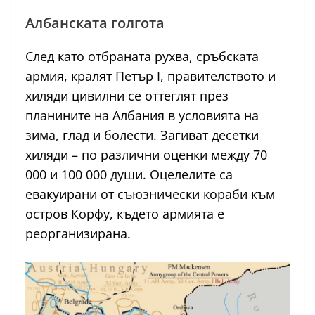
Албанската голгота
След като отбраната рухва, сръбската
армия, кралят Петър I, правителството и
хиляди цивилни се оттеглят през
планините на Албания в условията на
зима, глад и болести. Загиват десетки
хиляди – по различни оценки между 70
000 и 100 000 души. Оцелелите са
евакуирани от съюзнически кораби към
остров Корфу, където армията е
реорганизирана.