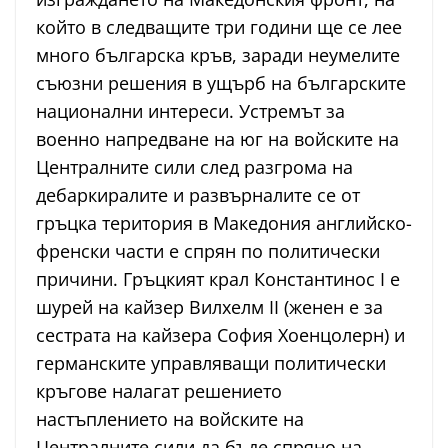
който в следващите три години ще се лее
много българска кръв, заради неумелите
съюзни решения в ущърб на българските
национални интереси. Устремът за
военно напредване на юг на войските на
Централните сили след разгрома на
дебаркиралите и развърналите се от
гръцка територия в Македония английско-
френски части е спрян по политически
причини. Гръцкият крал Константинос I е
шурей на кайзер Вилхелм II (женен е за
сестрата на кайзера София Хоенцолерн) и
германските управляващи политически
кръгове налагат решението
настъплението на войските на
Централните сили да бъде спряно на