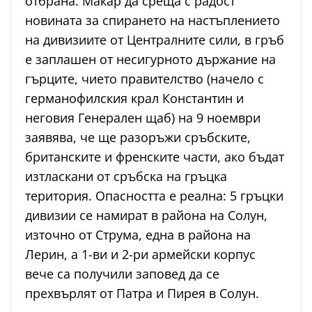
отбрана. Макар да среща с радост
новината за спирането на настъплението
на дивизиите от Централните сили, в гръб
е заплашен от несигурното държание на
гърците, чието правителство (начело с
германофилския крал Константин и
неговия Генерален щаб) на 9 ноември
заявява, че ще разоръжи сръбските,
британските и френските части, ако бъдат
изтласкани от сръбска на гръцка
територия. Опасността е реална: 5 гръцки
дивизии се намират в района на Солун,
източно от Струма, една в района на
Лерин, а 1-ви и 2-ри армейски корпус
вече са получили заповед да се
прехвърлят от Патра и Пирея в Солун.