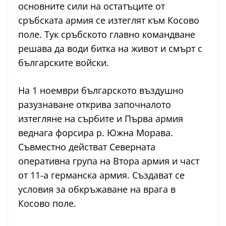
основните сили на остатъците от
сръбската армия се изтеглят към Косово
поле. Тук сръбското главно командване
решава да води битка на живот и смърт с
българските войски.
На 1 ноември българското въздушно
разузнаване открива започналото
изтегляне на сърбите и Първа армия
веднага форсира р. Южна Морава.
Съвместно действат Северната
оперативна група на Втора армия и част
от 11-а германска армия. Създават се
условия за обкръжаване на врага в
Косово поле.