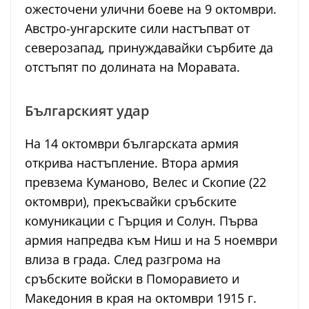
ожесточени улични боеве на 9 октомври.
Австро-унгарските сили настъпват от
северозапад, принуждавайки сърбите да
отстъпят по долината на Моравата.
Българският удар
На 14 октомври българската армия
открива настъпление. Втора армия
превзема Куманово, Велес и Скопие (22
октомври), прекъсвайки сръбските
комуникации с Гърция и Солун. Първа
армия напредва към Ниш и на 5 ноември
влиза в града. След разгрома на
сръбските войски в Поморавието и
Македония в края на октомври 1915 г.