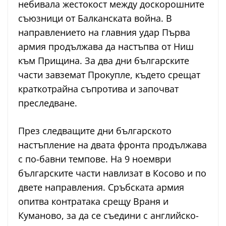
небивала жестокост между доскорошните
съюзници от Балканската война. В
направлението на главния удар Първа
армия продължава да настъпва от Ниш
към Прищина. За два дни българските
части завземат Прокупле, където срещат
краткотрайна съпротива и започват
преследване.
През следващите дни българското
настъпление на двата фронта продължава
с по-бавни темпове. На 9 ноември
българските части навлизат в Косово и по
двете направления. Сръбската армия
опитва контратака срещу Враня и
Куманово, за да се съедини с английско-