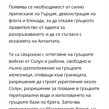
Появява се необходимост от силно
притискане на Гърция, демонстрация на
флота и блокада, за да откаже гръцкото
правителство от идеята за
разоръжаването и да се съгласи с
исканията на Антантата.
Те са свързани с оттегляне на гръцките
войски от Солун и района, свободно и
пълно разположение на гръцките
железници, отиващи към границата,
разрешение да строят укрепления около
Солун, разрешение за плаване в гръцките
териториални води и използването на
гръцките бази по брега. Започва
изграждането на Македонския фронт, на