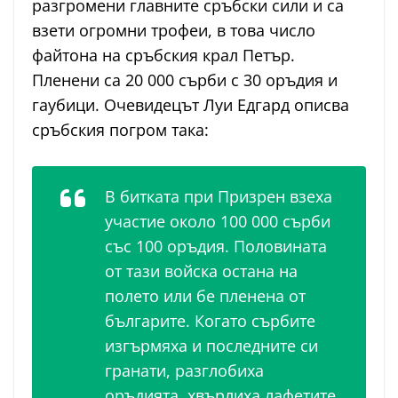
разгромени главните сръбски сили и са
взети огромни трофеи, в това число
файтона на сръбския крал Петър.
Пленени са 20 000 сърби с 30 оръдия и
гаубици. Очевидецът Луи Едгард описва
сръбския погром така:
В битката при Призрен взеха
участие около 100 000 сърби
със 100 оръдия. Половината
от тази войска остана на
полето или бе пленена от
българите. Когато сърбите
изгърмяха и последните си
гранати, разглобиха
оръдията, хвърлиха лафетите