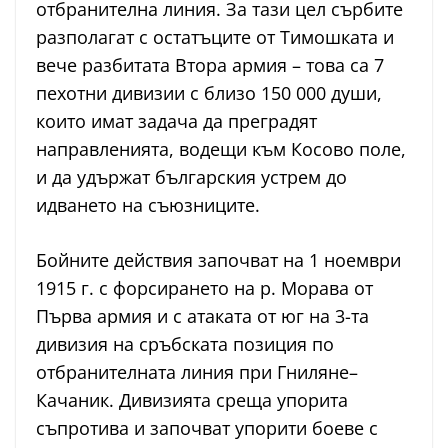
отбранителна линия. За тази цел сърбите
разполагат с остатъците от Тимошката и
вече разбитата Втора армия – това са 7
пехотни дивизии с близо 150 000 души,
които имат задача да преградят
направленията, водещи към Косово поле,
и да удържат българския устрем до
идването на съюзниците.
Бойните действия започват на 1 ноември
1915 г. с форсирането на р. Морава от
Първа армия и с атаката от юг на 3-та
дивизия на сръбската позиция по
отбранителната линия при Гниляне–
Качаник. Дивизията среща упорита
съпротива и започват упорити боеве с