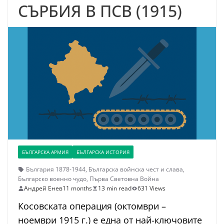
СЪРБИЯ В ПСВ (1915)
БЪЛГАРСКА АРМИЯ
БЪЛГАРСКА ИСТОРИЯ
България 1878-1944
,
Българска войнска чест и слава
,
Българско военно чудо
,
Първа Световна Война
Андрей Енев
11 months
13 min read
631 Views
Косовската операция (октомври –
ноември 1915 г.) е една от най-ключовите