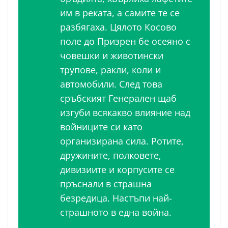
им в реката, а самите те се
разбягаха. Цялото Косово
поле до Призрен бе осеяно с
човешки и животински
трупове, ракли, коли и
автомобили. След това
сръбският Генерален щаб
изгуби всякакво влияние над
войниците си като
организирана сила. Ротите,
дружините, полковете,
дивизиите и корпусите се
пръснали в страшна
безредица. Настъпи най-
страшното в една война.