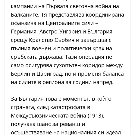
кампании на Първата световна война на
Балканите. Тя представлява координирана
офанзива на Централните сили –
Германия, Австро-Унгария и България –
срещу Кралство Сърбия и завършва с
пълния военен и политически крах на
сръбската държава. Тази операция не
само осигурява сухопътен коридор между
Берлин и Цариград, но и променя баланса
на силите в региона за години напред.
За България това е моментът, в който
страната, след катастрофата в
Междусъюзническата война (1913),
получава шанс за реванш и
осъществяване на националния си идеал