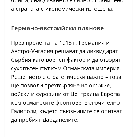
бойци, снабдяването е силно ограничено,
а страната е икономически изтощена.
Германо-австрийски планове
През пролетта на 1915 г. Германия и
Австро-Унгария решават да ликвидират
Сърбия като военен фактор и да отворят
сухопътен път към Османската империя.
Решението е стратегически важно – това
ще позволи прехвърляне на оръжие,
войски и суровини от Централна Европа
към османските фронтове, включително
Галиполи, където съюзниците се опитват
да пробият Дарданелите.