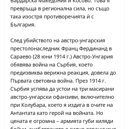
Вардарска Македония и Косово. Това я
превръща в регионална сила, но също
така изостря противоречията ѝ с
България.
След убийството на австро-унгарския
престолонаследник Франц Фердинанд в
Сараево (28 юни 1914 г.) Австро-Унгария
обявява война на Сърбия, което
предизвиква верижна реакция, довела до
Първата световна война. През 1914 г.
Сърбия успява да устои на три масирани
австро-унгарски офанзиви, включително
при Колубара, което я издига в очите на
Антантата като герой на войната. Но
цената е огромна – армията губи хиляди