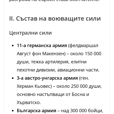
II. Състав на воюващите сили
Централни сили
11-а германска армия
(фелдмаршал
Август фон Макензен) – около 150 000
души, тежка артилерия, елитни
пехотни дивизии, авиационни части.
3-а австро-унгарска армия
(ген.
Херман Кьовес) – около 250 000 души,
основно настъпващи от Босна и
Хърватско.
Българска армия
– над 300 000 бойци,