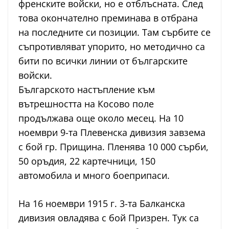
френските войски, но е отблъсната. След
това окончателно преминава в отбрана
на последните си позиции. Там сърбите се
съпротивляват упорито, но методично са
бити по всички линии от българските
войски.
Българското настъпление към
вътрешността на Косово поле
продължава още около месец. На 10
ноември 9-та Плевенска дивизия завзема
с бой гр. Прищина. Пленява 10 000 сърби,
50 оръдия, 22 картечници, 150
автомобила и много боеприпаси.
На 16 ноември 1915 г. 3-та Балканска
дивизия овладява с бой Призрен. Тук са