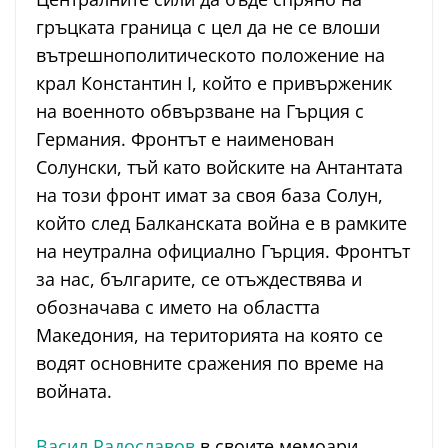
гръцката граница с цел да не се влоши
вътрешнополитическото положение на
крал Константин I, който е привърженик
на военното обвързване на Гърция с
Германия. Фронтът е наименован
Солунски, тъй като войските на Антантата
на този фронт имат за своя база Солун,
който след Балканската война е в рамките
на неутрална официално Гърция. Фронтът
за нас, българите, се отъждествява и
обозначава с името на областта
Македония, на територията на която се
водят основните сражения по време на
войната.
Васил Радославов
в своите мемоари