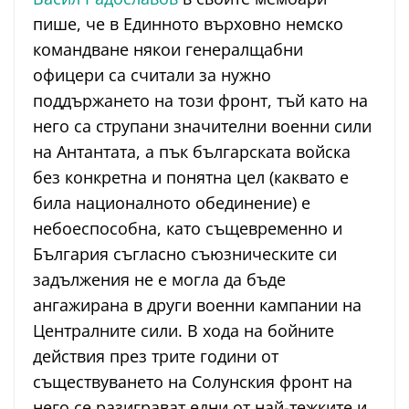
пише, че в Единното върховно немско
командване някои генералщабни
офицери са считали за нужно
поддържането на този фронт, тъй като на
него са струпани значителни военни сили
на Антантата, а пък българската войска
без конкретна и понятна цел (каквато е
била националното обединение) е
небоеспособна, като същевременно и
България съгласно съюзническите си
задължения не е могла да бъде
ангажирана в други военни кампании на
Централните сили. В хода на бойните
действия през трите години от
съществуването на Солунския фронт на
него се разиграват едни от най-тежките и