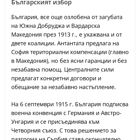
Българският избор
България, все още озлобена от загубата
на Южна Добруджа и Вардарска
Македония през 1913 г., е ухажвана и от
двете коалиции. Антантата предлага на
София териториални компенсации (главно
в Македония), но без ясни гаранции и без
незабавна помощ. Централните сили
предлагат конкретни договори и
обещание за незабавно настъпление.
На 6 септември 1915 г. България подписва
военна конвенция с Германия и Австро-
Унгария и се присъединява към
Четворния съюз. С това решението за
разгрома на Сърбия става окончателно.