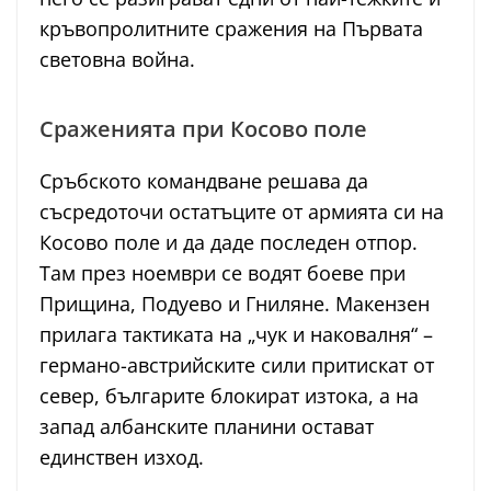
кръвопролитните сражения на Първата
световна война.
Сраженията при Косово поле
Сръбското командване решава да
съсредоточи остатъците от армията си на
Косово поле и да даде последен отпор.
Там през ноември се водят боеве при
Прищина, Подуево и Гниляне. Макензен
прилага тактиката на „чук и наковалня“ –
германо-австрийските сили притискат от
север, българите блокират изтока, а на
запад албанските планини остават
единствен изход.