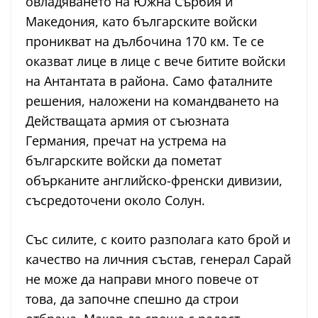
овладяването на Южна Сърбия и
Македония, като българските войски
проникват на дълбочина 170 км. Те се
оказват лице в лице с вече битите войски
на Антантата в района. Само фаталните
решения, наложени на командването на
Действащата армия от съюзната
Германия, пречат на устрема на
българските войски да пометат
обърканите английско-френски дивизии,
съсредоточени около Солун.
Със силите, с които разполага като брой и
качество на личния състав, генерал Сарай
не може да направи много повече от
това, да започне спешно да строи