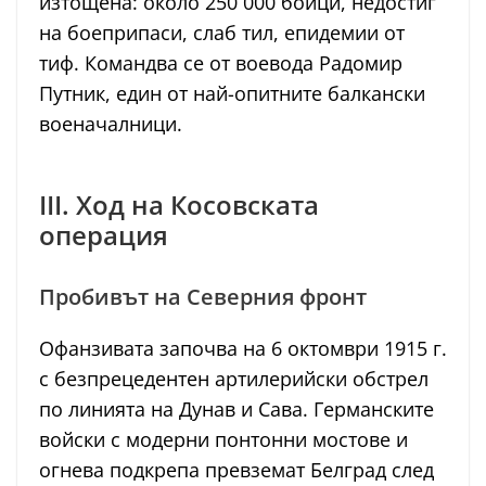
изтощена: около 250 000 бойци, недостиг
на боеприпаси, слаб тил, епидемии от
тиф. Командва се от воевода Радомир
Путник, един от най-опитните балкански
военачалници.
III. Ход на Косовската
операция
Пробивът на Северния фронт
Офанзивата започва на 6 октомври 1915 г.
с безпрецедентен артилерийски обстрел
по линията на Дунав и Сава. Германските
войски с модерни понтонни мостове и
огнева подкрепа превземат Белград след