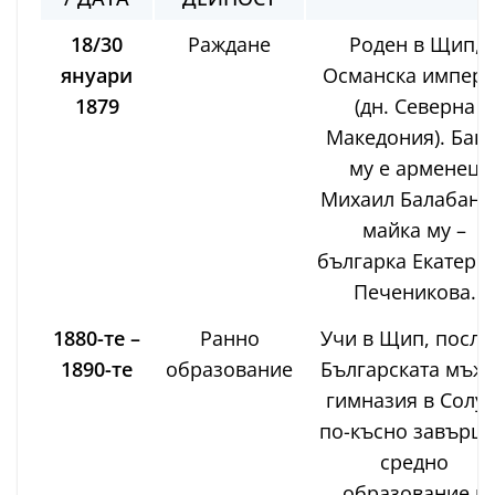
18/30
Раждане
Роден в Щип,
януари
Османска импер
1879
(дн. Северна
Македония). Бащ
му е арменец
Михаил Балабаня
майка му –
българка Екатери
Печеникова.
1880-те –
Ранно
Учи в Щип, после
1890-те
образование
Българската мъж
гимназия в Солун
по-късно завърш
средно
образование в