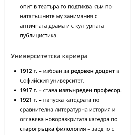
опит в театъра го подтиква към по-
нататъшните му занимания с
античната драма и с културната
публицистика.
Университетска кариера
1912 г.
– избран за
редовен доцент
в
Софийския университет.
1917 г.
– става
извънреден професор
.
1921 г.
– напуска катедрата по
сравнителна литературна история и
оглавява новоразкритата катедра по
старогръцка филология
– заедно с