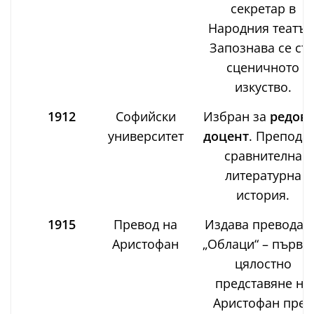
секретар в
Народния театър
Запознава се съ
сценичното
изкуство.
1912
Софийски
Избран за
редов
университет
доцент
. Препода
сравнителна
литературна
история.
1915
Превод на
Издава превода 
Аристофан
„Облаци“ – първо
цялостно
представяне на
Аристофан пред