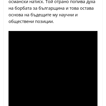
османски натиск. Той отрано попива духа
на борбата за българщина и това остава
основа на бъдещите му научни и
обществени позиции.