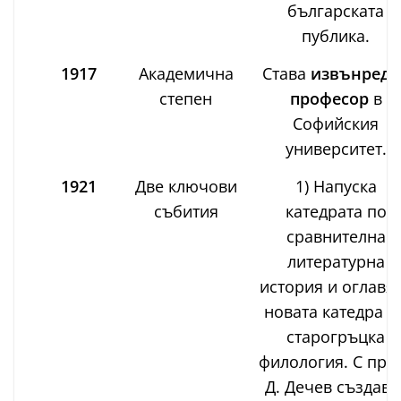
българската
публика.
1917
Академична
Става
извънреде
степен
професор
в
Софийския
университет.
1921
Две ключови
1) Напуска
събития
катедрата по
сравнителна
литературна
история и оглавя
новата катедра п
старогръцка
филология. С про
Д. Дечев създава