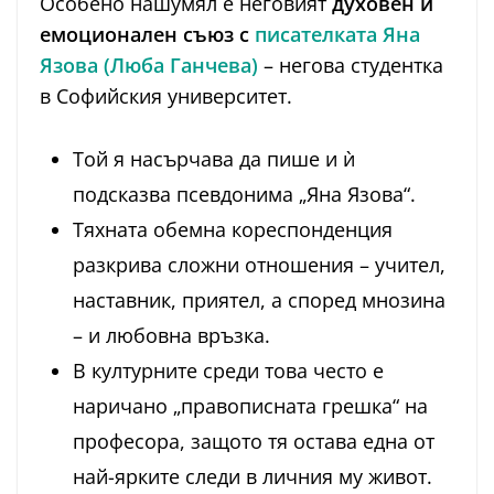
Особено нашумял е неговият
духовен и
емоционален съюз с
писателката Яна
Язова (Люба Ганчева)
– негова студентка
в Софийския университет.
Той я насърчава да пише и ѝ
подсказва псевдонима „Яна Язова“.
Тяхната обемна кореспонденция
разкрива сложни отношения – учител,
наставник, приятел, а според мнозина
– и любовна връзка.
В културните среди това често е
наричано „правописната грешка“ на
професора, защото тя остава една от
най-ярките следи в личния му живот.