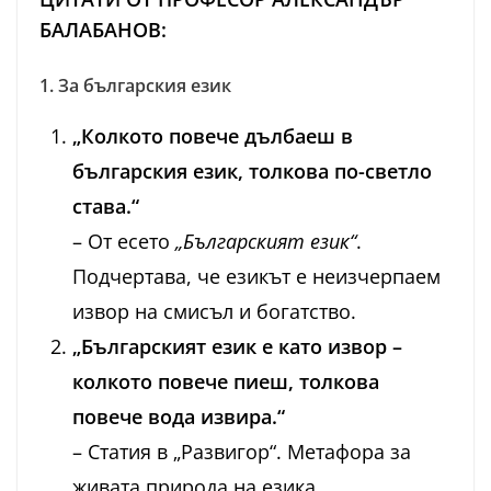
БАЛАБАНОВ:
1. За българския език
„Колкото повече дълбаеш в
българския език, толкова по-светло
става.“
– От есето
„Българският език“
.
Подчертава, че езикът е неизчерпаем
извор на смисъл и богатство.
„Българският език е като извор –
колкото повече пиеш, толкова
повече вода извира.“
– Статия в „Развигор“. Метафора за
живата природа на езика.