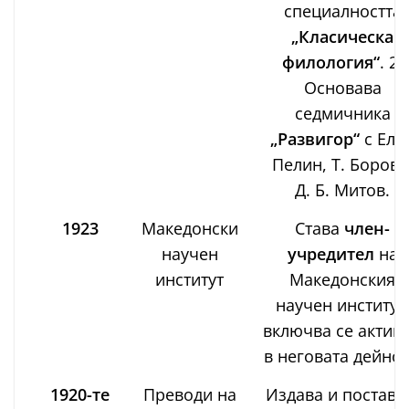
специалността
„Класическа
филология“
. 2)
Основава
седмичника
„Развигор“
с Ели
Пелин, Т. Боров 
Д. Б. Митов.
1923
Македонски
Става
член-
научен
учредител
на
институт
Македонския
научен институт
включва се актив
в неговата дейнос
1920-те
Преводи на
Издава и поставя