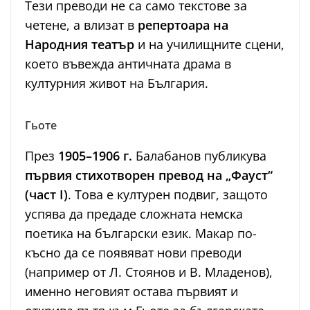
Тези преводи не са само текстове за
четене, а влизат в
репертоара на
Народния театър
и на училищните сцени,
което въвежда античната драма в
културния живот на България.
Гьоте
През
1905–1906 г.
Балабанов публикува
първия стихотворен превод на „Фауст“
(част I)
. Това е културен подвиг, защото
успява да предаде сложната немска
поетика на български език. Макар по-
късно да се появяват нови преводи
(например от Л. Стоянов и В. Младенов),
именно неговият остава първият и