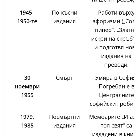
1945–
По-късни
Работи върху
1950-те
издания
афоризми („Сол 
пипер“, „Златни
искри на скръбта“
и подготвя нови
издания на
преводи.
30
Смърт
Умира в София.
ноември
Погребан е в
1955
Централните
софийски гробищ
1979,
Посмъртни
Мемоарите „И аз 
1985
издания
тоя свят“ са
издадени в книга