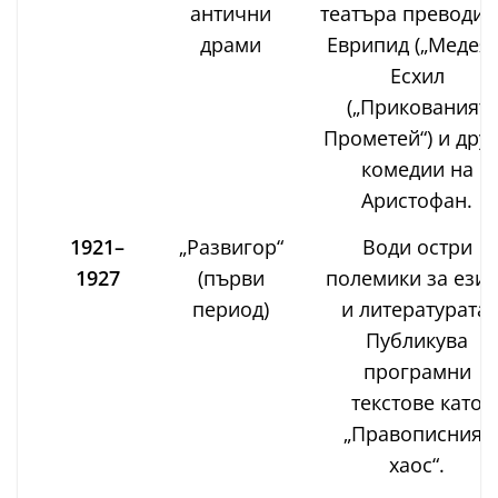
антични
театъра преводи 
драми
Еврипид („Медея“)
Есхил
(„Прикованият
Прометей“) и дру
комедии на
Аристофан.
1921–
„Развигор“
Води остри
1927
(първи
полемики за език
период)
и литературата.
Публикува
програмни
текстове като
„Правописният
хаос“.