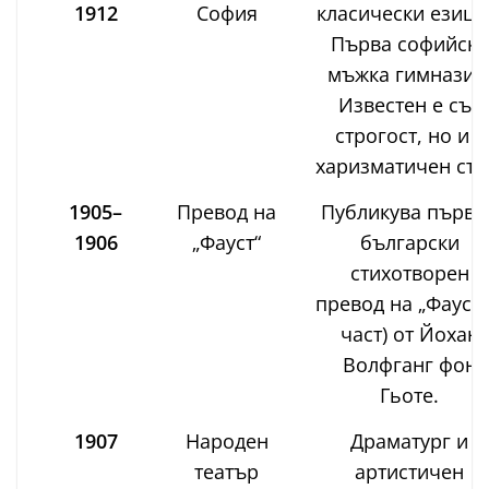
1912
София
класически езици
Първа софийска
мъжка гимназия
Известен е със
строгост, но и с
харизматичен сти
1905–
Превод на
Публикува първи
1906
„Фауст“
български
стихотворен
превод на „Фауст“ 
част) от Йохан
Волфганг фон
Гьоте.
1907
Народен
Драматург и
театър
артистичен