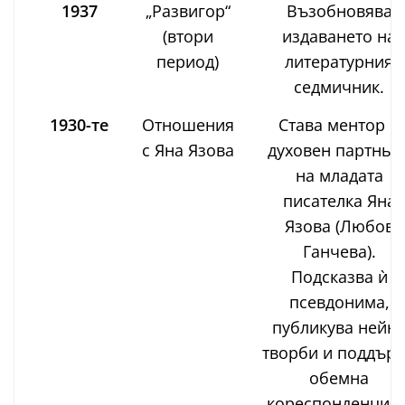
1937
„Развигор“
Възобновява
(втори
издаването на
период)
литературния
седмичник.
1930-те
Отношения
Става ментор и
с Яна Язова
духовен партньо
на младата
писателка Яна
Язова (Любов
Ганчева).
Подсказва ѝ
псевдонима,
публикува нейн
творби и поддър
обемна
кореспонденция 