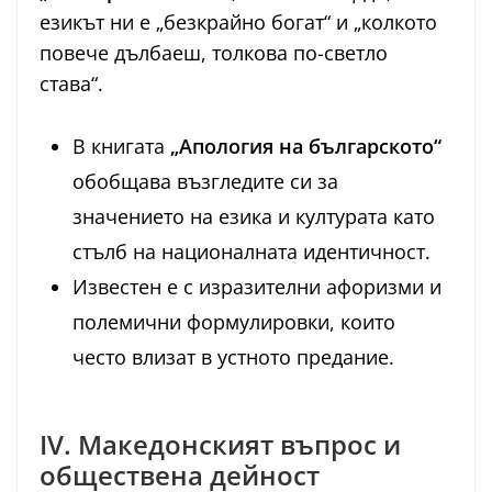
езикът ни е „безкрайно богат“ и „колкото
повече дълбаеш, толкова по-светло
става“.
В книгата
„Апология на българското“
обобщава възгледите си за
значението на езика и културата като
стълб на националната идентичност.
Известен е с изразителни афоризми и
полемични формулировки, които
често влизат в устното предание.
IV. Македонският въпрос и
обществена дейност