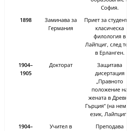
София.
1898
Заминава за
Приет за студент 
Германия
класическа
филология в
Лайпциг, след то
в Ерланген.
1904–
Докторат
Защитава
1905
дисертация
„Правното
положение на
жената в Древна
Гърция“ (на немс
език, Лайпциг).
1904–
Учител в
Преподава