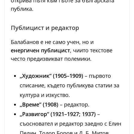
открива пътя към Гьоте за българската
публика.
Публицист и редактор
Балабанов е не само учен, но и
енергичен публицист
, чиито текстове
често предизвикват полемики.
„Художник“ (1905–1909)
– първото
списание, където публикува статии за
култура и изкуство.
„Време“ (1908)
– редактор.
„Развигор“ (1921–1927; 1937)
–
съосновател и редактор заедно с Елин
Пелин, Тодор Боров и Д. Б. Митов.