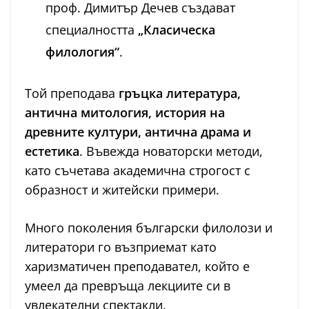
проф. Димитър Дечев създават
специалността
„Класическа
филология“
.
Той преподава
гръцка литература,
антична митология, история на
древните култури, антична драма и
естетика
. Въвежда новаторски методи,
като съчетава академична строгост с
образност и житейски примери.
Много поколения български филолози и
литератори го възприемат като
харизматичен преподавател, който е
умеел да превръща лекциите си в
увлекателни спектакли.