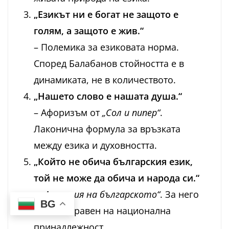
„Езикът ни е богат не защото е
голям, а защото е жив.“
– Полемика за езиковата норма.
Според Балабанов стойността е в
динамиката, не в количеството.
„Нашето слово е нашата душа.“
– Афоризъм от
„Сол и пипер“
.
Лаконична формула за връзката
между езика и духовността.
„Който не обича българския език,
той не може да обича и народа си.“
–
„Апология на българското“
. За него
BG
езикът е равен на национална
принадлежност.