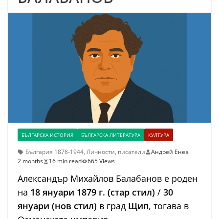
БЪЛГАРСКА ИСТОРИЯ
БЪЛГАРСКА ЛИТЕРАТУРА
КУЛТУРА
България 1878-1944
,
Личности
,
писатели
Андрей Енев
2 months
16 min read
665 Views
Александър Михайлов Балабанов е роден
на
18 януари 1879 г. (стар стил)
/
30
януари (нов стил)
в град
Щип
, тогава в