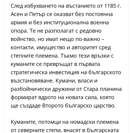
След избухването на въстанието от 1185 г.
Асен и Петър се оказват без постоянна
армия и без институционална военна
опора. Те не разполагат с редовно
войнство, но имат нещо по-важно –
контакти, имущество и авторитет сред
степните племена. Тъкмо тези връзки с
куманите се превръщат в първата
стратегическа инвестиция на българското
възстановяване. Кумани, власи и
разбойнически дружини от Стара планина
формират ядрото на новата сила, която
ще създаде Второто българско царство.
Куманите, потомци на номадски племена
от северните степи, внасят в българската