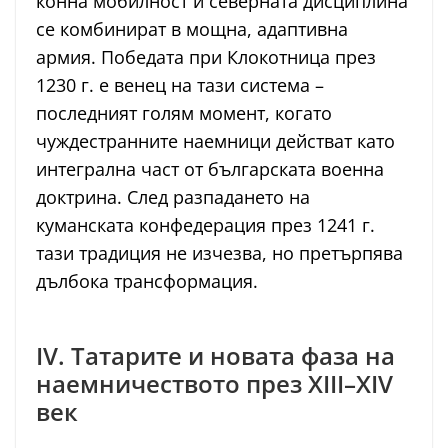
конна мобилност и северната дисциплина
се комбинират в мощна, адаптивна
армия. Победата при Клокотница през
1230 г. е венец на тази система –
последният голям момент, когато
чуждестранните наемници действат като
интегрална част от българската военна
доктрина. След разпадането на
куманската конфедерация през 1241 г.
тази традиция не изчезва, но претърпява
дълбока трансформация.
IV. Татарите и новата фаза на
наемничеството през XIII–XIV
век