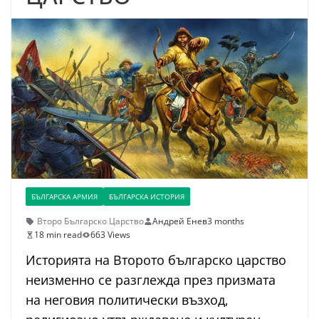
БЪЛГАРСКА АРМИЯ
БЪЛГАРСКА ИСТОРИЯ
Второ Българско Царство
Андрей Енев
3 months
18 min read
663 Views
Историята на Второто българско царство
неизменно се разглежда през призмата
на неговия политически възход,