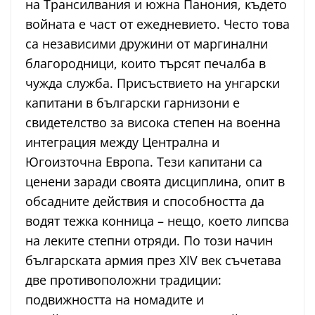
на Трансилвания и южна Панония, където
войната е част от ежедневието. Често това
са независими дружини от маргинални
благородници, които търсят печалба в
чужда служба. Присъствието на унгарски
капитани в български гарнизони е
свидетелство за висока степен на военна
интеграция между Централна и
Югоизточна Европа. Тези капитани са
ценени заради своята дисциплина, опит в
обсадните действия и способността да
водят тежка конница – нещо, което липсва
на леките степни отряди. По този начин
българската армия през XIV век съчетава
две противоположни традиции:
подвижността на номадите и