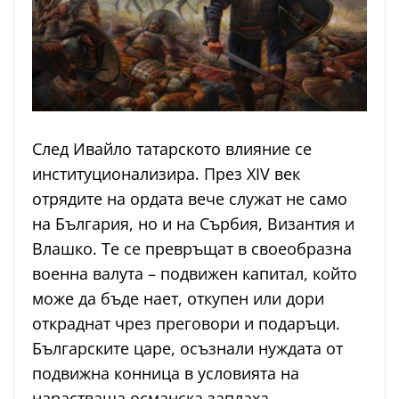
След Ивайло татарското влияние се
институционализира. През XIV век
отрядите на ордата вече служат не само
на България, но и на Сърбия, Византия и
Влашко. Те се превръщат в своеобразна
военна валута – подвижен капитал, който
може да бъде нает, откупен или дори
откраднат чрез преговори и подаръци.
Българските царе, осъзнали нуждата от
подвижна конница в условията на
нарастваща османска заплаха,