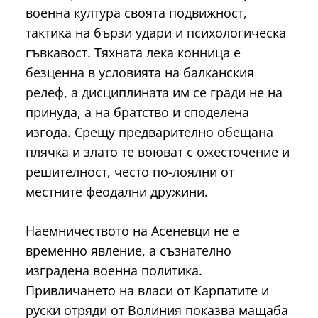
военна култура своята подвижност,
тактика на бързи удари и психологическа
гъвкавост. Тяхната лека конница е
безценна в условията на балканския
релеф, а дисциплината им се гради не на
принуда, а на братство и споделена
изгода. Срещу предварително обещана
плячка и злато те воюват с ожесточение и
решителност, често по-лоялни от
местните феодални дружини.
Наемничеството на Асеневци не е
временно явление, а съзнателно
изградена военна политика.
Привличането на власи от Карпатите и
руски отряди от Волиния показва мащаба