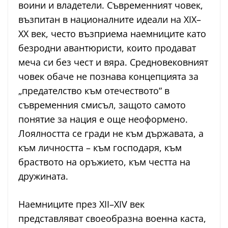
воини и владетели. Съвременният човек,
възпитан в националните идеали на XIX–
XX век, често възприема наемниците като
безродни авантюристи, които продават
меча си без чест и вяра. Средновековният
човек обаче не познава концепцията за
„предателство към отечеството“ в
съвременния смисъл, защото самото
понятие за нация е още неоформено.
Лоялността се гради не към държавата, а
към личността – към господаря, към
браството на оръжието, към честта на
дружината.
Наемниците през XII–XIV век
представляват своеобразна военна каста,