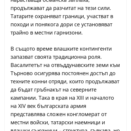
продължават да разчитат на тези сили.
Татарите охраняват граници, участват в
походи и понякога дори се установяват
трайно в местни гарнизони.
В същото време влашките контингенти
запазват своята традиционна роля.
Васалитетът на отвъддунавските земи към
Търново осигурява постоянен достъп до
техните конни отряди, които продължават
да бъдат гръбнакът на северните
кампании. Така в края на XIII и началото
на XIV век българската армия
представлява сложен конгломерат от
местни войски, татарски наемници и
влашки съюзници – структура, гъвкава, но