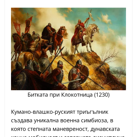
Битката при Клокотница (1230)
Кумано-влашко-руският триъгълник
създава уникална военна симбиоза, в
която степната маневреност, дунавската