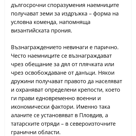
дългосрочни споразумения наемниците
получават земи за издръжка – форма на
условна коменда, напомняща
византийската прония.
Възнаграждението невинаги е парично.
Често наемниците се възнаграждават
чрез обещание за дял от плячката или
чрез освобождаване от данъци. Някои
дружини получават правото да населяват
и охраняват определени крепости, което
ги прави едновременно военни и
икономически фактори. Именно така
аланите се установяват в Пловдив, а
татарските отряди – в североизточните
гранични области.