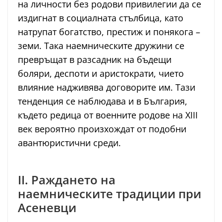
на личности без родови привилегии да се
издигнат в социалната стълбица, като
натрупат богатство, престиж и понякога –
земи. Така наемническите дружини се
превръщат в разсадник на бъдещи
боляри, деспоти и аристократи, чието
влияние надживява договорите им. Тази
тенденция се наблюдава и в България,
където редица от военните родове на XIII
век вероятно произхождат от подобни
авантюристични среди.
II. Раждането на
наемническите традиции при
Асеневци