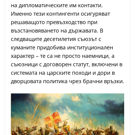
на дипломатическите им контакти.
Именно тези контингенти осигуряват
решаващото превъзходство при
възстановяването на държавата. В
следващите десетилетия съюзът с
куманите придобива институционален
характер – те са не просто наемници, а
съюзници с договорен статут, включени в
системата на царските походи и дори в
дворцовата политика чрез брачни връзки.