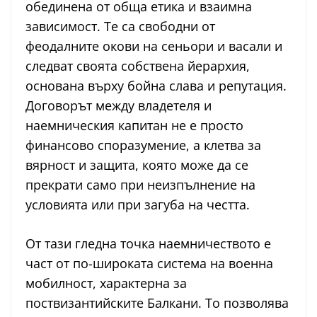
обединена от обща етика и взаимна
зависимост. Те са свободни от
феодалните окови на сеньори и васали и
следват своята собствена йерархия,
основана върху бойна слава и репутация.
Договорът между владетеля и
наемническия капитан не е просто
финансово споразумение, а клетва за
вярност и защита, която може да се
прекрати само при неизпълнение на
условията или при загуба на честта.
От тази гледна точка наемничеството е
част от по-широката система на военна
мобилност, характерна за
поствизантийските Балкани. То позволява