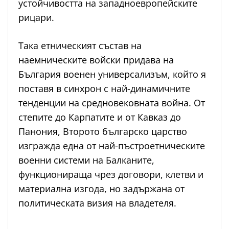
устойчивостта на западноевропейските
рицари.
Така етническият състав на
наемническите войски придава на
България военен универсализъм, който я
поставя в синхрон с най-динамичните
тенденции на средновековната война. От
степите до Карпатите и от Кавказ до
Панония, Второто българско царство
изгражда една от най-пъстроетническите
военни системи на Балканите,
функционираща чрез договори, клетви и
материална изгода, но задържана от
политическата визия на владетеля.