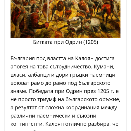
Битката при Одрин (1205)
България под властта на Калоян достига
апогея на това сътрудничество. Кумани,
власи, албанци и дори гръцки наемници
воюват рамо до рамо под българското
знаме. Победата при Одрин през 1205 г. е
не просто триумф на българското оръжие,
а резултат от сложна координация между
различни наемнически и съюзни
контингенти. Калоян отлично разбира, че