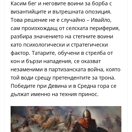
Касим бег и неговите воини за борба с
византийците и вътрешната опозиция.
Това решение не е случайно – Ивайло,
сам произхождащ от селската периферия,
разбира значението на степните воини
като психологически и стратегически
фактор. Татарите, обучени в стрелба от
кон и бързи нападения, се оказват
незаменими в партизанската война, която
той води срещу претендентите за трона.
Победите при Девина и в Средна гора се
дължат именно на техния принос.