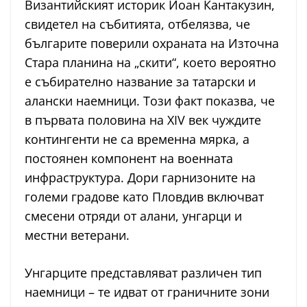
Византийският историк Йоан Кантакузин,
свидетел на събитията, отбелязва, че
българите поверили охраната на Източна
Стара планина на „скити“, което вероятно
е събирателно название за татарски и
алански наемници. Този факт показва, че
в първата половина на XIV век чуждите
контингенти не са временна мярка, а
постоянен компонент на военната
инфраструктура. Дори гарнизоните на
големи градове като Пловдив включват
смесени отряди от алани, унгарци и
местни ветерани.
Унгарците представляват различен тип
наемници – те идват от граничните зони