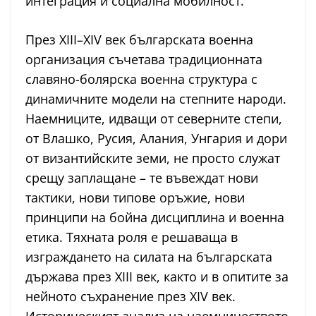
интеграция и социална мобилност.
През XIII–XIV век българската военна
организация съчетава традиционната
славяно-болярска военна структура с
динамичните модели на степните народи.
Наемниците, идващи от северните степи,
от Влашко, Русия, Алания, Унгария и дори
от византийските земи, не просто служат
срещу заплащане – те въвеждат нови
тактики, нови типове оръжие, нови
принципи на бойна дисциплина и военна
етика. Тяхната роля е решаваща в
изграждането на силата на българската
държава през XIII век, както и в опитите за
нейното съхранение през XIV век.