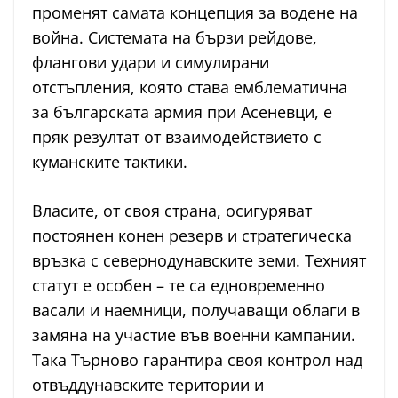
променят самата концепция за водене на
война. Системата на бързи рейдове,
флангови удари и симулирани
отстъпления, която става емблематична
за българската армия при Асеневци, е
пряк резултат от взаимодействието с
куманските тактики.
Власите, от своя страна, осигуряват
постоянен конен резерв и стратегическа
връзка с севернодунавските земи. Техният
статут е особен – те са едновременно
васали и наемници, получаващи облаги в
замяна на участие във военни кампании.
Така Търново гарантира своя контрол над
отвъддунавските територии и