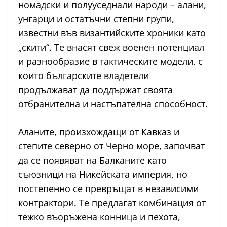
номадски и полууседнали народи – алани,
унгарци и остатъчни степни групи,
известни във византийските хроники като
„скити“. Те внасят свеж военен потенциал
и разнообразие в тактическите модели, с
които българските владетели
продължават да поддържат своята
отбранителна и настъпателна способност.
Аланите, произхождащи от Кавказ и
степите северно от Черно море, започват
да се появяват на Балканите като
съюзници на Никейската империя, но
постепенно се превръщат в независими
контрактори. Те предлагат комбинация от
тежко въоръжена конница и пехота,