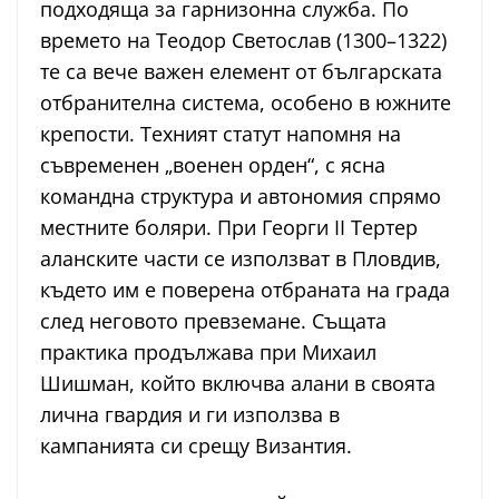
подходяща за гарнизонна служба. По
времето на Теодор Светослав (1300–1322)
те са вече важен елемент от българската
отбранителна система, особено в южните
крепости. Техният статут напомня на
съвременен „военен орден“, с ясна
командна структура и автономия спрямо
местните боляри. При Георги II Тертер
аланските части се използват в Пловдив,
където им е поверена отбраната на града
след неговото превземане. Същата
практика продължава при Михаил
Шишман, който включва алани в своята
лична гвардия и ги използва в
кампанията си срещу Византия.