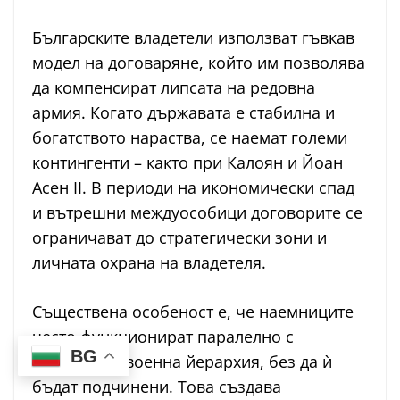
Българските владетели използват гъвкав
модел на договаряне, който им позволява
да компенсират липсата на редовна
армия. Когато държавата е стабилна и
богатството нараства, се наемат големи
контингенти – както при Калоян и Йоан
Асен II. В периоди на икономически спад
и вътрешни междуособици договорите се
ограничават до стратегически зони и
личната охрана на владетеля.
Съществена особеност е, че наемниците
често функционират паралелно с
BG
болярската военна йерархия, без да ѝ
бъдат подчинени. Това създава