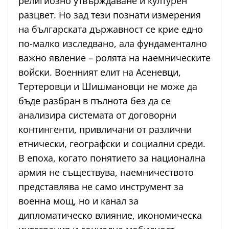
религиозно утвърждаване и културен
разцвет. Но зад тези познати измерения
на българската държавност се крие едно
по-малко изследвано, ала фундаментално
важно явление – ролята на наемническите
войски. Военният елит на Асеневци,
Тертеровци и Шишмановци не може да
бъде разбран в пълнота без да се
анализира системата от договорни
контингенти, привличани от различни
етнически, географски и социални среди.
В епоха, когато понятието за национална
армия не съществува, наемничеството
представлява не само инструмент за
военна мощ, но и канал за
дипломатическо влияние, икономическа