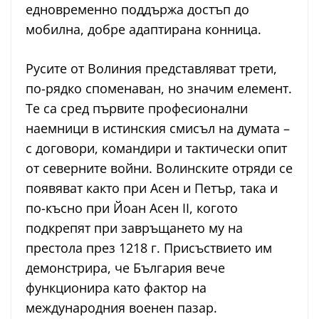
едновременно поддържа достъп до
мобилна, добре адаптирана конница.
Русите от Волиния представляват трети,
по-рядко споменаван, но значим елемент.
Те са сред първите професионални
наемници в истинския смисъл на думата –
с договори, командири и тактически опит
от северните войни. Волинските отряди се
появяват както при Асен и Петър, така и
по-късно при Йоан Асен II, когото
подкрепят при завръщането му на
престола през 1218 г. Присъствието им
демонстрира, че България вече
функционира като фактор на
международния военен пазар.