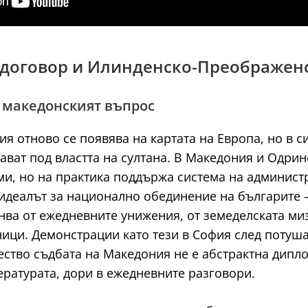
я договор и Илинденско-Преображен
и македонският въпрос
ия отново се появява на картата на Европа, но в 
ват под властта на султана. В Македония и Одрин
, но на практика поддържа система на администр
идеалът за национално обединение на българите – 
нва от ежедневните унижения, от земеделската ми
ници. Демонстрации като тези в София след поту
ество съдбата на Македония не е абстрактна дипло
ературата, дори в ежедневните разговори.