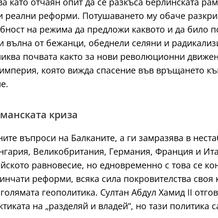
хва като отчаян опит да се разкъса берлинската ра
ви реални реформи. Потушаването му обаче разкри
обност на режима да предложи каквото и да било 
си вълна от бежанци, обеднели селяни и радикализ
иква почвата както за нови революционни движени
мперия, която вижда спасение във връщането към 
е.
сманската криза
те въпроси на Балканите, а ги замразява в неста
Унгария, Великобритания, Германия, Франция и Ита
йското равновесие, но едновременно с това се ко
инчати реформи, всяка сила покровителства своя к
 голямата геополитика. Султан Абдул Хамид II отг
ктиката на „разделяй и владей“, но тази политика