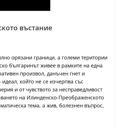
ското въстание
силно орязани граници, а големи територии
ско българинът живее в рамките на една
ативен произвол, данъчен гнет и
идеал, който не се изчерпва със
зерия и от чувството за несправедливост
шаването на Илинденско-Преображенското
матическа тема, а жив, болезнен въпрос,