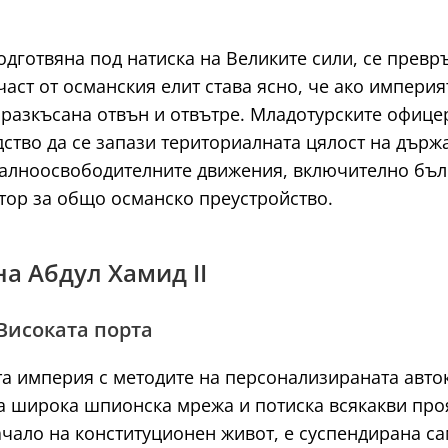
одготвяна под натиска на Великите сили, се превр
аст от османския елит става ясно, че ако импери
 разкъсана отвън и отвътре. Младотурските офице
тво да се запази териториалната цялост на държа
налноосвободителните движения, включително бълг
тор за общо османско преустройство.
на Абдул Хамид II
Високата порта
ата империя с методите на персонализираната авт
на широка шпионска мрежа и потиска всякакви про
начало на конституционен живот, е суспендирана са