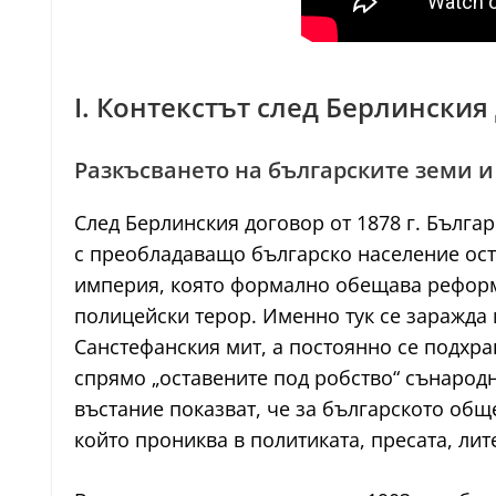
I. Контекстът след Берлински
Разкъсването на българските земи 
След Берлинския договор от 1878 г. Българ
с преобладаващо българско население оста
империя, която формално обещава реформи
полицейски терор. Именно тук се заражда 
Санстефанския мит, а постоянно се подхра
спрямо „оставените под робство“ сънарод
въстание показват, че за българското общ
който прониква в политиката, пресата, лит