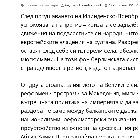
Османска империя
Андрей Енев
8 months
23 min read
584
След потушаването на Илинденско-Преобра
успокоява, а напротив – кризата се задъл
движения на подвластните си народи, нито
европейските владения на султана. Разоре
оставят след себе си изгорели села, обезл
мюсюлмани. На този фон берлинската систе
справедливост в регион, където национал
От друга страна, влиянието на Великите с
реформени програми за Македония, мисии 
вътрешната политика на империята и да за
раздора не само между балканските държав
национализми, реформаторски очаквания и
преустройство из основи на досегашния ре
Абдул Хамид II, но в крайна сметка отваря