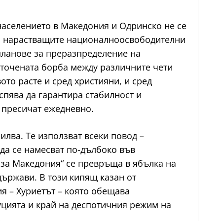
населението в Македония и Одринско не се
ито нарастващите националноосвободителни
планове за преразпределение на
есточената борба между различните чети
ото расте и сред християни, и сред
спява да гарантира стабилност и
 пресичат ежедневно.
илва. Те използват всеки повод –
да се намесват по-дълбоко във
 за Македония“ се превръща в ябълка на
държави. В този кипящ казан от
 – Хуриетът – която обещава
уцията и край на деспотичния режим на
.