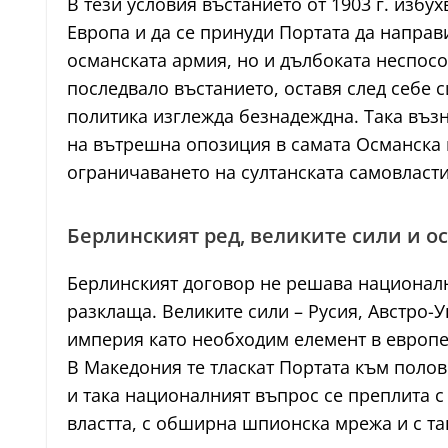
В тези условия въстанието от 1903 г. избу
Европа и да се принуди Портата да напра
османската армия, но и дълбоката неспос
последвало въстанието, оставя след себе 
политика изглежда безнадеждна. Така възн
на вътрешна опозиция в самата Османска и
ограничаването на султанската самовласти
Берлинският ред, великите сили и о
Берлинският договор не решава национални
разклаща. Великите сили – Русия, Австро-
империя като необходим елемент в европе
В Македония те тласкат Портата към полов
и така националният въпрос се преплита с
властта, с обширна шпионска мрежа и с та