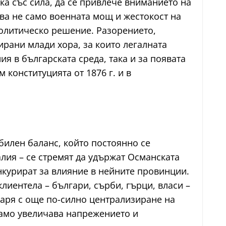
мка със сила, да се привлече вниманието на
ва не само военната мощ и жестокост на
политическо решение. Разорението,
ирани млади хора, за които легалната
я в българската среда, така и за появата
конституцията от 1876 г. и в
билен баланс, който постоянно се
лия – се стремят да удържат Османската
нкурират за влияние в нейните провинции.
лиентела – българи, сърби, гърци, власи –
оваря с още по-силно централизиране на
 само увеличава напрежението и