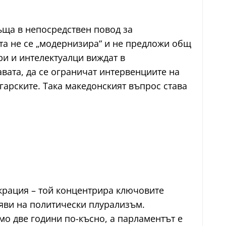
ъща в непосредствен повод за
ята не се „модернизира“ и не предложи общ
ри и интелектуалци виждат в
вата, да се ограничат интервенциите на
арските. Така македонският въпрос става
окрация – той концентрира ключовите
яви на политически плурализъм.
мо две години по-късно, а парламентът е