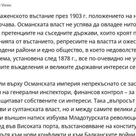
 Views
женското въстание през 1903 г. положението на 
бочава. Османската власт не успява да овладее н
 претенциите на съседните държави, които кроят 
нията от въстанието, репресиите на властта и ож
юдени райони и едно общество, в което недоволств
ма, установена след 1878 г., все по-очевидно не у
ните въжделения и великите държавни интереси се
или върху Османската империя непрекъснато се зас
на генерални инспектори, финансов контрол – за 
щитават собствените си интереси. Така „въпросът
и и султанската власт, но и между самите велики 
 външен натиск избухва Младотурската революция
д във Високата порта, възстановяване на констит
 пътя към нови конфликти и към Балканските войни