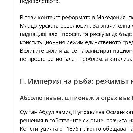
недоволството.
В този контекст реформата в Македония, п
Младотурската революция. За значителна ч
наднационален проект, тя рискува да бъде
конституционния режим единственото средс
Великите сили и да се парализират нацио
не просто регионален проблем, а катализа
II. Империя на ръба: режимът 
Абсолютизъм, шпионаж и страх във 
Султан Абдул Хамид II управлява Османск
решения в собствените си ръце, разчита 
Конституцията от 1876 г., която обещава 