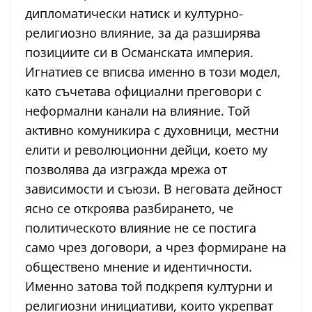
дипломатически натиск и културно-
религиозно влияние, за да разширява
позициите си в Османската империя.
Игнатиев се вписва именно в този модел,
като съчетава официални преговори с
неформални канали на влияние. Той
активно комуникира с духовници, местни
елити и революционни дейци, което му
позволява да изгражда мрежа от
зависимости и съюзи. В неговата дейност
ясно се откроява разбирането, че
политическото влияние не се постига
само чрез договори, а чрез формиране на
обществено мнение и идентичности.
Именно затова той подкрепя културни и
религиозни инициативи, които укрепват