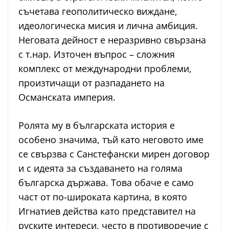
съчетава геополитическо виждане,
идеологическа мисия и лична амбиция.
Неговата дейност е неразривно свързана
с т.нар. Източен въпрос – сложния
комплекс от международни проблеми,
произтичащи от разпадането на
Османската империя.
Ролята му в българската история е
особено значима, тъй като неговото име
се свързва с Санстефански мирен договор
и с идеята за създаването на голяма
българска държава. Това обаче е само
част от по-широката картина, в която
Игнатиев действа като представител на
руските интереси, често в противоречие с