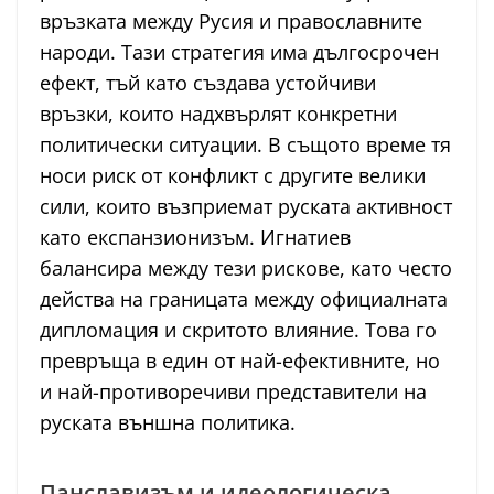
връзката между Русия и православните
народи. Тази стратегия има дългосрочен
ефект, тъй като създава устойчиви
връзки, които надхвърлят конкретни
политически ситуации. В същото време тя
носи риск от конфликт с другите велики
сили, които възприемат руската активност
като експанзионизъм. Игнатиев
балансира между тези рискове, като често
действа на границата между официалната
дипломация и скритото влияние. Това го
превръща в един от най-ефективните, но
и най-противоречиви представители на
руската външна политика.
Панславизъм и идеологическа