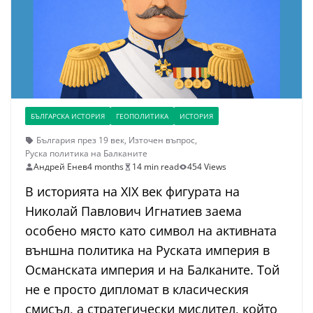
БЪЛГАРСКА ИСТОРИЯ
ГЕОПОЛИТИКА
ИСТОРИЯ
България през 19 век
,
Източен въпрос
,
Руска политика на Балканите
Андрей Енев
4 months
14 min read
454 Views
В историята на XIX век фигурата на
Николай Павлович Игнатиев заема
особено място като символ на активната
външна политика на Руската империя в
Османската империя и на Балканите. Той
не е просто дипломат в класическия
смисъл, а стратегически мислител, който