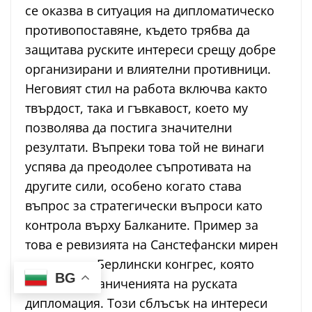
се оказва в ситуация на дипломатическо
противопоставяне, където трябва да
защитава руските интереси срещу добре
организирани и влиятелни противници.
Неговият стил на работа включва както
твърдост, така и гъвкавост, което му
позволява да постига значителни
резултати. Въпреки това той не винаги
успява да преодолее съпротивата на
другите сили, особено когато става
въпрос за стратегически въпроси като
контрола върху Балканите. Пример за
това е ревизията на Санстефански мирен
договор на Берлински конгрес, която
BG
показва ограниченията на руската
дипломация. Този сблъсък на интереси