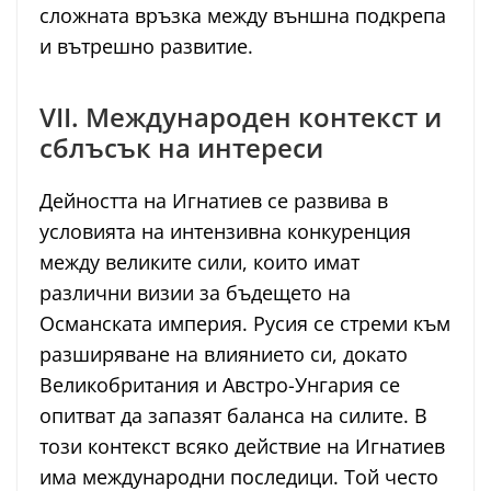
сложната връзка между външна подкрепа
и вътрешно развитие.
VII. Международен контекст и
сблъсък на интереси
Дейността на Игнатиев се развива в
условията на интензивна конкуренция
между великите сили, които имат
различни визии за бъдещето на
Османската империя. Русия се стреми към
разширяване на влиянието си, докато
Великобритания и Австро-Унгария се
опитват да запазят баланса на силите. В
този контекст всяко действие на Игнатиев
има международни последици. Той често