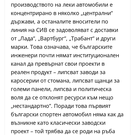
производството на леки автомобили е
концентрирано в няколко „централни“
държави, а останалите вносители по
линия на СИВ се задоволяват с доставки
от „Лада“, „Вартбург“, „Трабант“ и други
марки. Това означава, че българските
инженери почти нямат институционален
канал да превърнат свои проекти в
реален продукт – липсват заводи за
каросерии от стомана, липсват щанци за
големи панели, липсва и политическа
воля да се отклонят ресурси към нещо
„нестандартно“. Поради това първият
български спортен автомобил няма как да
възникне като класически заводски
проект – той трябва да се роди на ръба