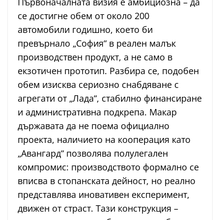
Първоначалната визия е амбициозна – да
се достигне обем от около 200
автомобили годишно, което би
превърнало „София“ в реален малък
производствен продукт, а не само в
екзотичен прототип. Разбира се, подобен
обем изисква сериозно снабдяване с
агрегати от „Лада“, стабилно финансиране
и административна подкрепа. Макар
държавата да не поема официално
проекта, наличието на кооперация като
„Авангард“ позволява полулегален
компромис: производството формално се
вписва в стопанската дейност, но реално
представлява иновативен експеримент,
движен от страст. Тази конструкция –