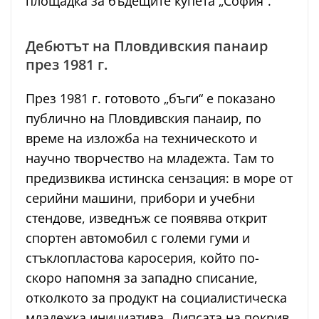
площадка за бъдещите купета „София“.
Дебютът на Пловдивския панаир
през 1981 г.
През 1981 г. готовото „бъги“ е показано
публично на Пловдивския панаир, по
време на изложба на техническото и
научно творчество на младежта. Там то
предизвиква истинска сензация: в море от
серийни машини, прибори и учебни
стендове, изведнъж се появява открит
спортен автомобил с големи гуми и
стъклопластова каросерия, който по-
скоро напомня за западно списание,
отколкото за продукт на социалистическа
младежка инициатива. Липсата на покрив