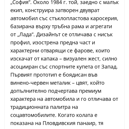
„София“. Около 1984 г. той, заедно с малък
екип, конструира затворен двуврат
автомобил със стъклопластова каросерия,
базирана върху тръбна рама и агрегати
от „Лада“. Дизайнът се отличава с нисък
профил, изострена предна част и
характерни отварящи се фарове, които
изскачат от капака – визуален жест, силно
асоцииран със спортните купета от Запад.
Първият прототип е боядисан във
винено-червен металик – цвят, който
допълнително подчертава премиум
характера на автомобила и го отличава от
традиционната палитра на
соцавтомобилите. Когато колата е
показана на Пловдивския панаир, тя