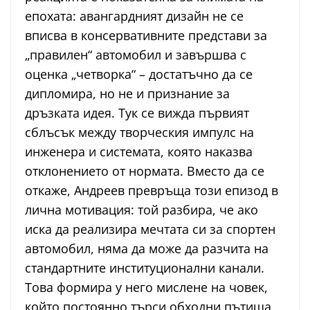
епохата: авангардният дизайн не се
вписва в консервативните представи за
„правилен“ автомобил и завършва с
оценка „четворка“ – достатъчно да се
дипломира, но не и признание за
дръзката идея. Тук се вижда първият
сблъсък между творческия импулс на
инженера и системата, която наказва
отклонението от нормата. Вместо да се
откаже, Андреев превръща този епизод в
лична мотивация: той разбира, че ако
иска да реализира мечтата си за спортен
автомобил, няма да може да разчита на
стандартните институционални канали.
Това формира у него мислене на човек,
който постоянно търси обходни пътища,