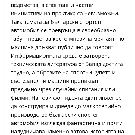
ведомства, а спонтанни частни
инициативи на практика са невъзможни.
Така темата за български спортен
автомобил се превръща в своеобразно
табу – нещо, за което мнозина мечтаят, но
малцина дръзват публично да говорят.
Информационната среда е затворена,
техническата литература от Запад достига
трудно, а образите на спортни купета и
състезателни машини проникват
предимно чрез случайни списания или
филми. На този фон идеята един инженер
да конструира и доведе до малкосерийно
производство български спортен
автомобил изглежда фантастична и почти
налудничава. Именно затова историята на