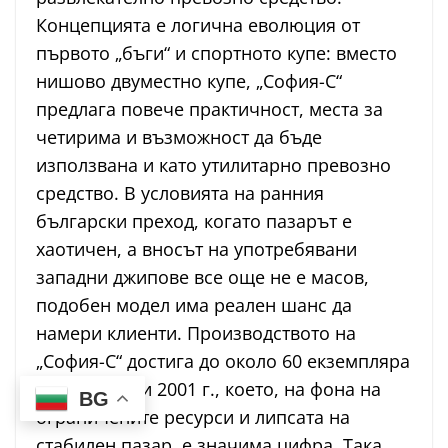
Концепцията е логична еволюция от
първото „бъги“ и спортното купе: вместо
нишово двуместно купе, „София-C“
предлага повече практичност, места за
четирима и възможност да бъде
използвана и като утилитарно превозно
средство. В условията на ранния
български преход, когато пазарът е
хаотичен, а вносът на употребявани
западни джипове все още не е масов,
подобен модел има реален шанс да
намери клиенти. Производството на
„София-C“ достига до около 60 екземпляра
между 1990 и 2001 г., което, на фона на
BG
ограничените ресурси и липсата на
стабилен пазар, е значима цифра. Така