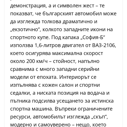
демонстрация, а и символен жест – те
показват, че българският автомобил може
да изглежда толкова драматично и
„екзотично“, колкото западните икони на
спортното купе. Под капака „София-Б“
използва 1,6-литров двигател от ВАЗ-2106,
което осигурява максимална скорост
около 200 км/ч – стойност, напълно
сравнима с много западни серийни
модели от епохата. Интериорът се
изпълнява с кожен салон и спортни
седалки, а ниската позиция на водача и
пътника подсилва усещането за истинска
спортна машина. Въпреки ограничените
ресурси, автомобилът изглежда „скъп“,
модерно и самоуверено – нещо, което