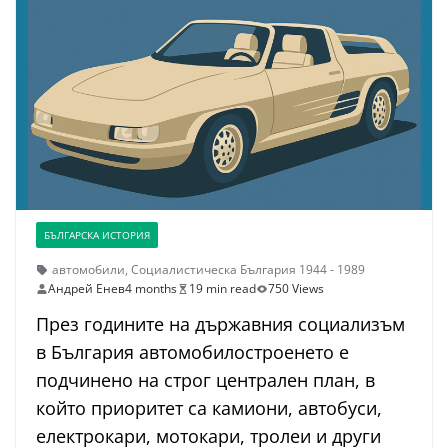
БЪЛГАРСКА ИСТОРИЯ
автомобили
,
Социалистическа България 1944 - 1989
Андрей Енев
4 months
19 min read
750 Views
През годините на държавния социализъм
в България автомобилостроенето е
подчинено на строг централен план, в
който приоритет са камиони, автобуси,
електрокари, мотокари, тролеи и други