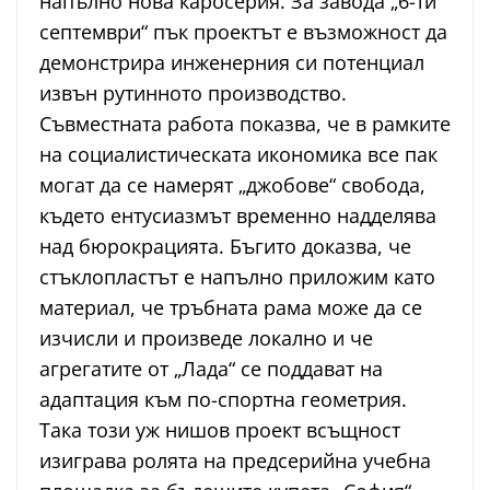
напълно нова каросерия. За завода „6-ти
септември“ пък проектът е възможност да
демонстрира инженерния си потенциал
извън рутинното производство.
Съвместната работа показва, че в рамките
на социалистическата икономика все пак
могат да се намерят „джобове“ свобода,
където ентусиазмът временно надделява
над бюрокрацията. Бъгито доказва, че
стъклопластът е напълно приложим като
материал, че тръбната рама може да се
изчисли и произведе локално и че
агрегатите от „Лада“ се поддават на
адаптация към по-спортна геометрия.
Така този уж нишов проект всъщност
изиграва ролята на предсерийна учебна