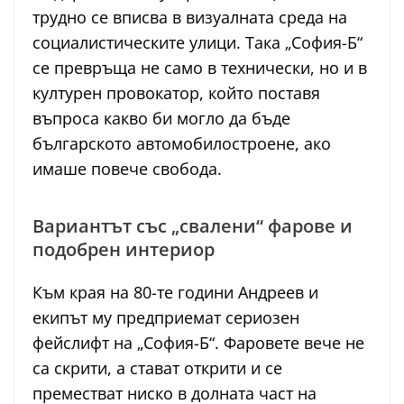
трудно се вписва в визуалната среда на
социалистическите улици. Така „София-Б“
се превръща не само в технически, но и в
културен провокатор, който поставя
въпроса какво би могло да бъде
българското автомобилостроене, ако
имаше повече свобода.
Вариантът със „свалени“ фарове и
подобрен интериор
Към края на 80-те години Андреев и
екипът му предприемат сериозен
фейслифт на „София-Б“. Фаровете вече не
са скрити, а стават открити и се
преместват ниско в долната част на