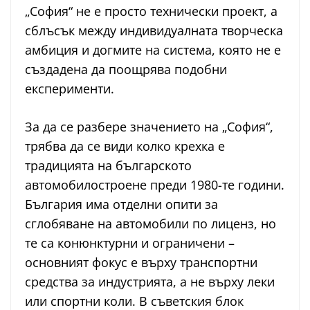
„София“ не е просто технически проект, а
сблъсък между индивидуалната творческа
амбиция и догмите на система, която не е
създадена да поощрява подобни
експерименти.
За да се разбере значението на „София“,
трябва да се види колко крехка е
традицията на българското
автомобилостроене преди 1980-те години.
България има отделни опити за
сглобяване на автомобили по лиценз, но
те са конюнктурни и ограничени –
основният фокус е върху транспортни
средства за индустрията, а не върху леки
или спортни коли. В съветския блок