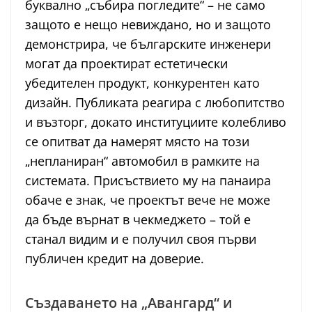
буквално „събира погледите“ – не само
защото е нещо невиждано, но и защото
демонстрира, че българските инженери
могат да проектират естетически
убедителен продукт, конкурентен като
дизайн. Публиката реагира с любопитство
и възторг, докато институциите колебливо
се опитват да намерят място на този
„непланиран“ автомобил в рамките на
системата. Присъствието му на панаира
обаче е знак, че проектът вече не може
да бъде върнат в чекмеджето – той е
станал видим и е получил своя първи
публичен кредит на доверие.
Създаването на „Авангард“ и