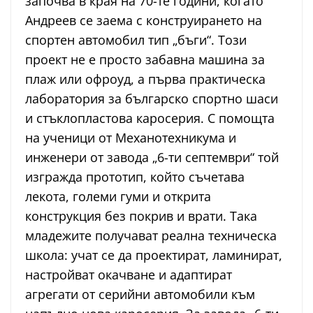
започва в края на 70-те години, когато
Андреев се заема с конструирането на
спортен автомобил тип „бъги“. Този
проект не е просто забавна машина за
плаж или офроуд, а първа практическа
лаборатория за българско спортно шаси
и стъклопластова каросерия. С помощта
на ученици от Механотехникума и
инженери от завода „6-ти септември“ той
изгражда прототип, който съчетава
лекота, големи гуми и открита
конструкция без покрив и врати. Така
младежите получават реална техническа
школа: учат се да проектират, ламинират,
настройват окачване и адаптират
агрегати от серийни автомобили към