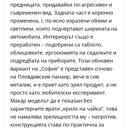
предницата, придавайки по-агресивен и
съвременен вид. Задната част е коренно
променена, с по-ясно изразени обеми и
светлини, които подчертават ширината на
автомобила. Интериорът също е
преработен – подобрени са таблото,
облицовките, ергономията на седалките и
подредбата на приборите. Този обновен
вариант на „София“ е представен отново
на Пловдивския панаир, вече в сив
металик, и е приет като зрял продукт, а не
просто като любителски експеримент.
Макар моделът да е показан без
характерните врати „крило на чайка“, това
не намалява зрелищността му – напротив,
конструкцията става по-практична за