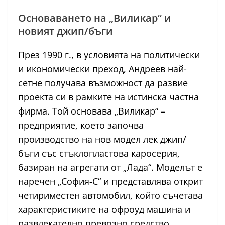
Основаването на „Виликар“ и
новият джип/бъги
През 1990 г., в условията на политически
и икономически преход, Андреев най-
сетне получава възможност да развие
проекта си в рамките на истинска частна
фирма. Той основава „Виликар“ –
предприятие, което започва
производство на нов модел лек джип/
бъги със стъклопластова каросерия,
базиран на агрегати от „Лада“. Моделът е
наречен „София-C“ и представлява открит
четириместен автомобил, който съчетава
характеристиките на офроуд машина и
развлекателно превозно средство.