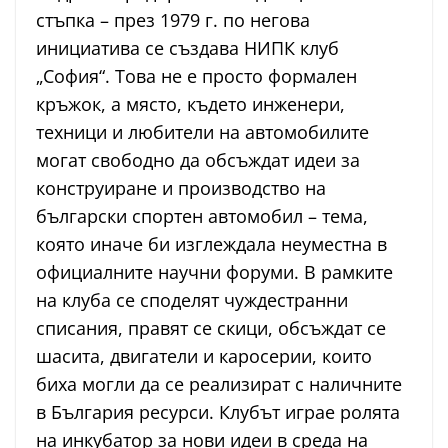
стъпка – през 1979 г. по негова
инициатива се създава НИПК клуб
„София“. Това не е просто формален
кръжок, а място, където инженери,
техници и любители на автомобилите
могат свободно да обсъждат идеи за
конструиране и производство на
български спортен автомобил – тема,
която иначе би изглеждала неуместна в
официалните научни форуми. В рамките
на клуба се споделят чуждестранни
списания, правят се скици, обсъждат се
шасита, двигатели и каросерии, които
биха могли да се реализират с наличните
в България ресурси. Клубът играе ролята
на инкубатор за нови идеи в среда на