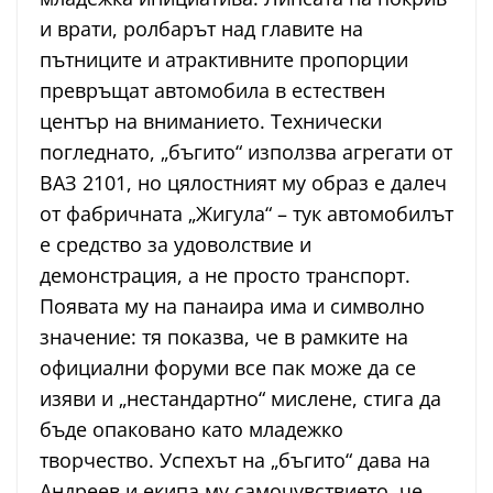
и врати, ролбарът над главите на
пътниците и атрактивните пропорции
превръщат автомобила в естествен
център на вниманието. Технически
погледнато, „бъгито“ използва агрегати от
ВАЗ 2101, но цялостният му образ е далеч
от фабричната „Жигула“ – тук автомобилът
е средство за удоволствие и
демонстрация, а не просто транспорт.
Появата му на панаира има и символно
значение: тя показва, че в рамките на
официални форуми все пак може да се
изяви и „нестандартно“ мислене, стига да
бъде опаковано като младежко
творчество. Успехът на „бъгито“ дава на
Андреев и екипа му самочувствието, че