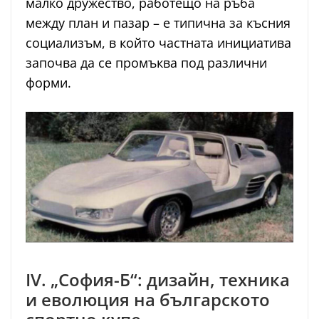
малко дружество, работещо на ръба
между план и пазар – е типична за късния
социализъм, в който частната инициатива
започва да се промъква под различни
форми.
IV. „София-Б“: дизайн, техника
и еволюция на българското