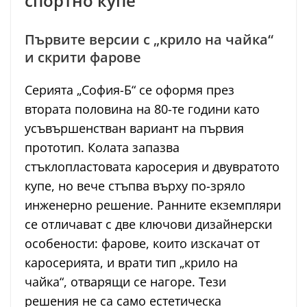
спортно купе
Първите версии с „крило на чайка“
и скрити фарове
Серията „София-Б“ се оформя през
втората половина на 80-те години като
усъвършенстван вариант на първия
прототип. Колата запазва
стъклопластовата каросерия и двувратото
купе, но вече стъпва върху по-зряло
инженерно решение. Ранните екземпляри
се отличават с две ключови дизайнерски
особености: фарове, които изскачат от
каросерията, и врати тип „крило на
чайка“, отварящи се нагоре. Тези
решения не са само естетическа