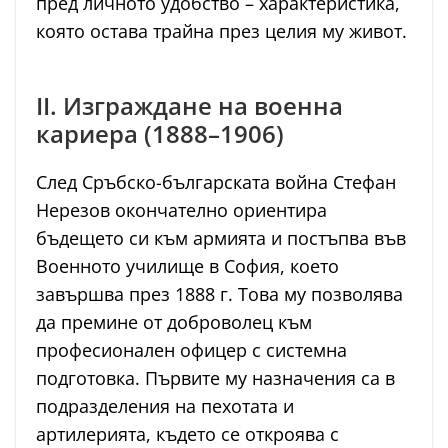
пред личното удобство – характеристика,
която остава трайна през целия му живот.
II. Изграждане на военна
кариера (1888–1906)
След Сръбско-българската война Стефан
Нерезов окончателно ориентира
бъдещето си към армията и постъпва във
Военното училище в София, което
завършва през 1888 г. Това му позволява
да премине от доброволец към
професионален офицер с системна
подготовка. Първите му назначения са в
подразделения на пехотата и
артилерията, където се откроява с