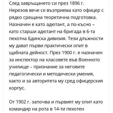
След завръщането си през 1896 г.
Нерезов вече се възприема като офицер с
рядко срещана теоретична подготовка.
Назначен е като адютант, а по-късно –
като старши адютант на бригада в 6-та
пехотна Бдинска дивизия. Тези длъжности
му дават първи практически опит в
щабната дейност. През 1900 г. е назначен
за инспектор на класовете във Военното
училище – признание за неговите
педагогически и методически умения,
както и за авторитета му сред офицерския
корпус.
От 1902 г. започва и първият му опит като
командир на рота в 14-ти пехотен