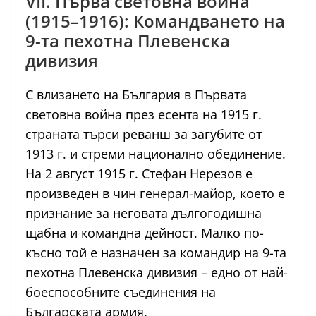
VII. Първа световна война
(1915–1916): Командването на
9-та пехотна Плевенска
дивизия
С влизането на България в Първата
световна война през есента на 1915 г.
страната търси реванш за загубите от
1913 г. и стреми национално обединение.
На 2 август 1915 г. Стефан Нерезов е
произведен в чин генерал-майор, което е
признание за неговата дългогодишна
щабна и командна дейност. Малко по-
късно той е назначен за командир на 9-та
пехотна Плевенска дивизия – едно от най-
боеспособните съединения на
Българската армия.