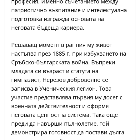
професия. Именно съчетанието между
патриотично възпитание и интелектуална
подготовка изгражда основата на
неговата бъдеща кариера.
Решаващ момент в ранния му живот
настъпва през 1885 г. при избухването на
Сръбско-българската война. Въпреки
младата си възраст и статута на
гимназист, Нерезов доброволно се
записва в Ученическия легион. Това
участие представлява първия му досег с
военната действителност и оформя
неговата ценностна система. Така още
преди да навърши пълнолетие, той
демонстрира готовност да постави дълга