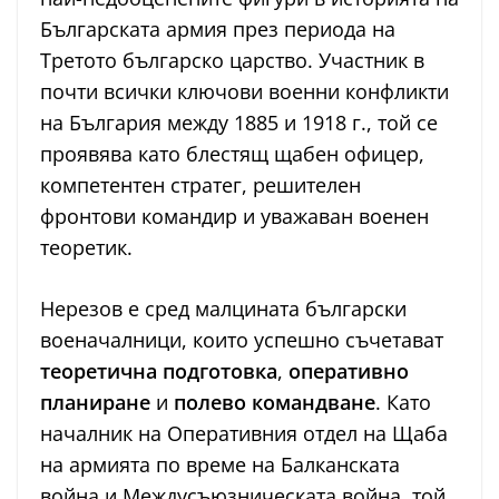
Българската армия през периода на
Третото българско царство. Участник в
почти всички ключови военни конфликти
на България между 1885 и 1918 г., той се
проявява като блестящ щабен офицер,
компетентен стратег, решителен
фронтови командир и уважаван военен
теоретик.
Нерезов е сред малцината български
военачалници, които успешно съчетават
теоретична подготовка
,
оперативно
планиране
и
полево командване
. Като
началник на Оперативния отдел на Щаба
на армията по време на Балканската
война и Междусъюзническата война, той