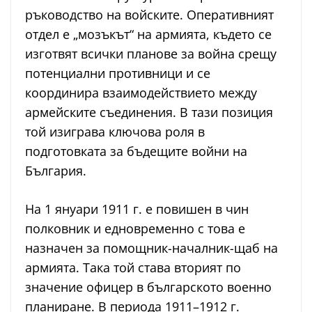
ръководство на войските. Оперативният
отдел е „мозъкът“ на армията, където се
изготвят всички планове за война срещу
потенциални противници и се
координира взаимодействието между
армейските съединения. В тази позиция
той изиграва ключова роля в
подготовката за бъдещите войни на
България.
На 1 януари 1911 г. е повишен в чин
полковник и едновременно с това е
назначен за помощник-началник-щаб на
армията. Така той става вторият по
значение офицер в българското военно
планиране. В периода 1911–1912 г.