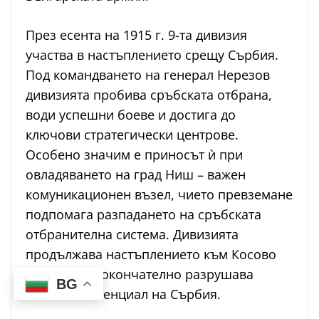
През есента на 1915 г. 9-та дивизия
участва в настъплението срещу Сърбия.
Под командването на генерал Нерезов
дивизията пробива сръбската отбрана,
води успешни боеве и достига до
ключови стратегически центрове.
Особено значим е приносът ѝ при
овладяването на град Ниш – важен
комуникационен възел, чието превземане
подпомага разпадането на сръбската
отбранителна система. Дивизията
продължава настъплението към Косово
поле, което окончателно разрушава
BG
военния потенциал на Сърбия.