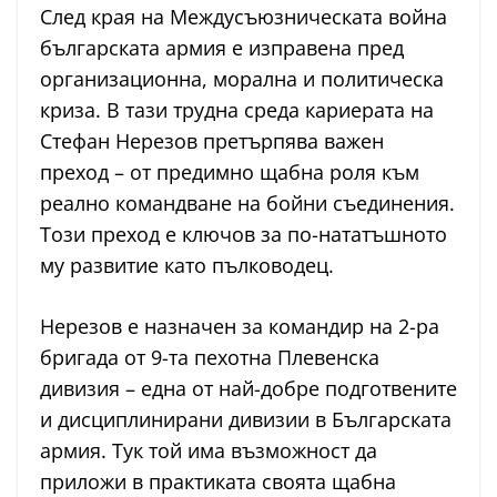
След края на Междусъюзническата война
българската армия е изправена пред
организационна, морална и политическа
криза. В тази трудна среда кариерата на
Стефан Нерезов претърпява важен
преход – от предимно щабна роля към
реално командване на бойни съединения.
Този преход е ключов за по-нататъшното
му развитие като пълководец.
Нерезов е назначен за командир на 2-ра
бригада от 9-та пехотна Плевенска
дивизия – една от най-добре подготвените
и дисциплинирани дивизии в Българската
армия. Тук той има възможност да
приложи в практиката своята щабна