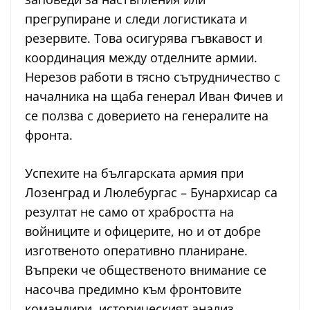
прегрупиране и следи логистиката и
резервите. Това осигурява гъвкавост и
координация между отделните армии.
Нерезов работи в тясно сътрудничество с
началника на щаба генерал Иван Фичев и
се ползва с доверието на генералите на
фронта.
Успехите на българската армия при
Лозенград и Люлебургас – Бунархисар са
резултат не само от храбростта на
войниците и офицерите, но и от добре
изготвеното оперативно планиране.
Въпреки че общественото внимание се
насочва предимно към фронтовите
командири, историческият анализ