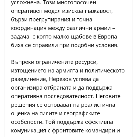
усложнена. Този многопосочен
оперативен модел изисква гъвкавост,
бързи прегрупирания и точна
координация между различни армии –
задача, с която малко щабове в Европа
биха се справили при подобни условия.
Въпреки ограничените ресурси,
изтощението на армията и политическото
разединение, Нерезов успява да
организира отбраната и да поддържа
оперативна последователност. Неговите
решения се основават на реалистична
оценка на силите и географските
особености. Той поддържа ефективна
комуникация с фронтовите командири и