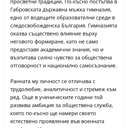
просветни традиции. По-късно постъпва в
Габровската държавна мъжка гимназия,
едно от водещите образователни среди в
следосвобожденска България. Гимназията
оказва съществено влияние върху
неговото формиране, като не само
предоставя академични знания, но и
възпитава силно чувство за обществена
отговорност и национално самосъзнание.
Ранната му личност се отличава с
трудолюбие, аналитичност и стремеж към
ред. Още в ученическите години той
развива амбиция за обществена служба,
която по-късно ще намери своето
естествено проявление във военната