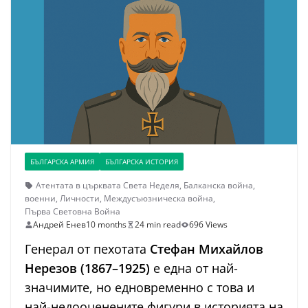
БЪЛГАРСКА АРМИЯ
БЪЛГАРСКА ИСТОРИЯ
Атентата в църквата Света Неделя
,
Балканска война
,
военни
,
Личности
,
Междусъюзническа война
,
Първа Световна Война
Андрей Енев
10 months
24 min read
696 Views
Генерал от пехотата
Стефан Михайлов
Нерезов (1867–1925)
е една от най-
значимите, но едновременно с това и
най-недооценените фигури в историята на