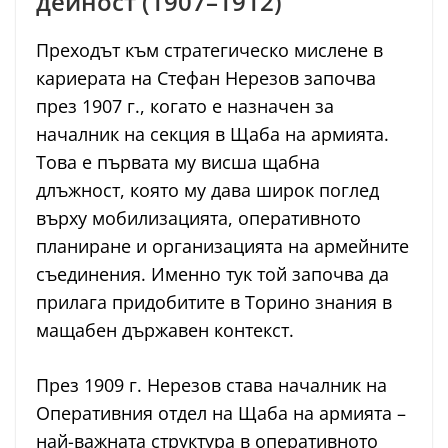
дейност (1907–1912)
Преходът към стратегическо мислене в
кариерата на Стефан Нерезов започва
през 1907 г., когато е назначен за
началник на секция в Щаба на армията.
Това е първата му висша щабна
длъжност, която му дава широк поглед
върху мобилизацията, оперативното
планиране и организацията на армейните
съединения. Именно тук той започва да
прилага придобитите в Торино знания в
мащабен държавен контекст.
През 1909 г. Нерезов става началник на
Оперативния отдел на Щаба на армията –
най-важната структура в оперативното