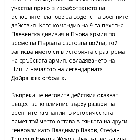
участва пряко в изработването на
основните планове за водене на военните
действия. Като командир на 9-та пехотна
Плевенска дивизия и Първа армия по
време на Първата световна война, той
записва името си в историята с разгрома
на сръбската армия, овладяването на
Ниш и началото на легендарната
Дойранска отбрана.
Въпреки че неговите действия оказват
съществено влияние върху развоя на
военните кампании, в историческата
памет той често остава в сянката на други
генерали като Владимир Вазов, Стефан
Тошев и Никола Жеков. Фактът, че загива