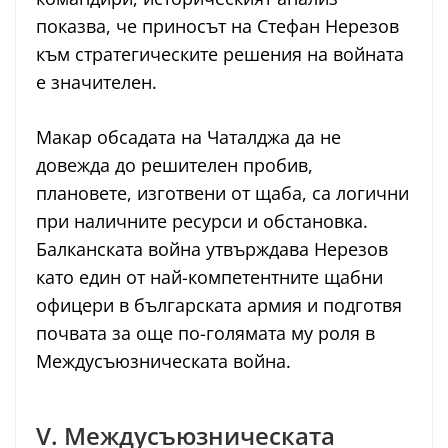
показва, че приносът на Стефан Нерезов
към стратегическите решения на войната
е значителен.
Макар обсадата на Чаталджа да не
довежда до решителен пробив,
плановете, изготвени от щаба, са логични
при наличните ресурси и обстановка.
Балканската война утвърждава Нерезов
като един от най-компетентните щабни
офицери в българската армия и подготвя
почвата за още по-голямата му роля в
Междусъюзническата война.
V. Междусъюзническата