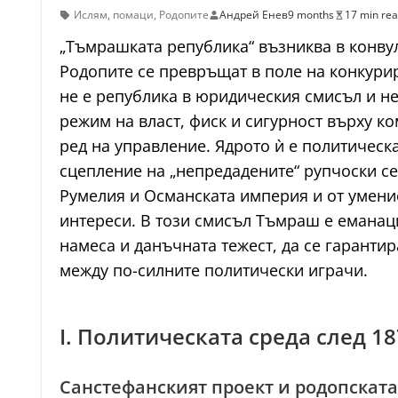
Ислям
,
помаци
,
Родопите
Андрей Енев
9 months
17 min re
„Тъмрашката република“ възниква в конвул
Родопите се превръщат в поле на конкури
не е република в юридическия смисъл и н
режим на власт, фиск и сигурност върху к
ред на управление. Ядрото ѝ е политичес
сцепление на „непредадените“ рупчоски с
Румелия и Османската империя и от умени
интереси. В този смисъл Тъмраш е емана
намеса и данъчната тежест, да се гаранти
между по-силните политически играчи.
I. Политическата среда след 1
Санстефанският проект и родопската