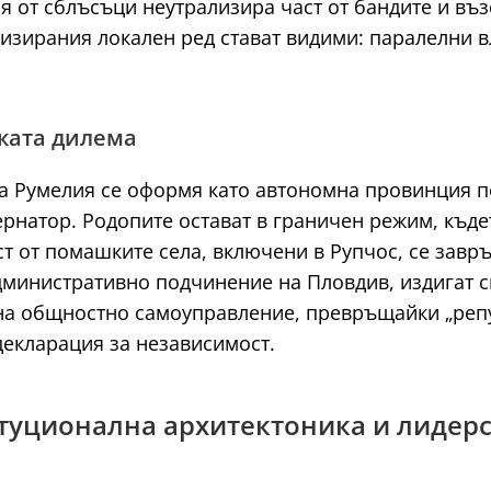
ия от сблъсъци неутрализира част от бандите и въ
ризирания локален ред стават видими: паралелни 
ката дилема
на Румелия се оформя като автономна провинция по
ернатор. Родопите остават в граничен режим, къд
т от помашките села, включени в Рупчос, се завр
административно подчинение на Пловдив, издигат 
на общностно самоуправление, превръщайки „репу
екларация за независимост.
титуционална архитектоника и лидер