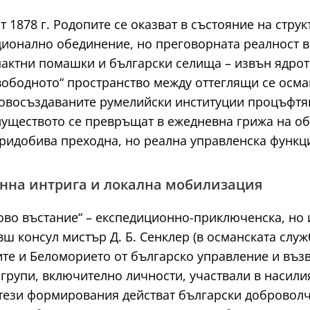
 1878 г. Родопите се оказват в състояние на струк
ионално обединение, но преговорната реалност в
актни помашки и български селища – извън ядрот
ободното“ пространство между оттеглящи се осма
новосъздаваните румелийски институции процъфтя
муществото се превръщат в ежедневна грижа на об
придобива преходна, но реална управленска функц
анна интрига и локална мобилизация
рово въстание“ – експедиционно-приключенска, но
 консул мистър Д. Б. Сенклер (в османската служб
ите и Беломорието от българско управление и въз
рупи, включително личности, участвали в насилият
тези формирования действат български доброволче