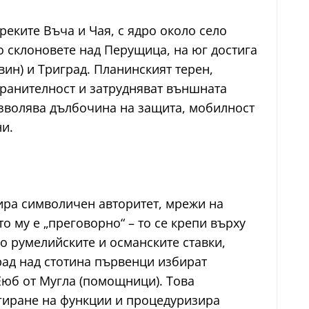
еките Въча и Чая, с ядро около село
до склоновете над Перущица, на юг достига
вин) и Триград. Планинският терен,
бранителност и затрудняват външната
позволява дълбочина на защита, мобилност
и.
рира символичен авторитет, мрежи на
 му е „преговорно“ – то се крепи върху
о румелийските и османските ставки,
рад над стотина първенци избират
Еюб от Мугла (помощници). Това
гиране на функции и процедуризира