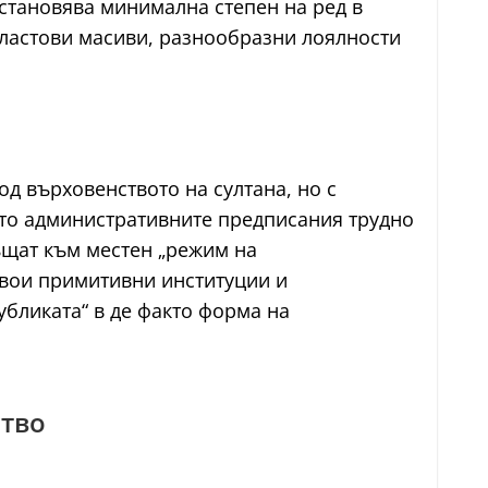
зстановява минимална степен на ред в
властови масиви, разнообразни лоялности
д върховенството на султана, но с
ето административните предписания трудно
ъщат към местен „режим на
свои примитивни институции и
бликата“ в де факто форма на
ство