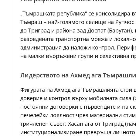
„Тъмрашката република“ се консолидира въ
Тъмраш – най-голямото селище на Рупчос п
до Триград и района зад Доспат (Барутан),
разредената транспортна мрежа и локално
администрация да наложи контрол. Перифер
на малки въоръжени групи и селективна п
Лидерството на Ахмед ага Тъмрашли
Фигурата на Ахмед ага Тъмрашлията стои 
доверие и контрол върху мобилната сила (
постоянни договорки с първенците и на ск
печелейки лоялност чрез материални стиму
тричленен съвет: Хасан ага от Триград (н
институционализиране превръща личното 