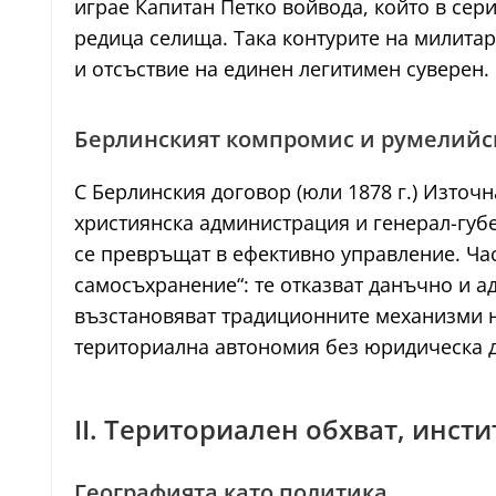
играе Капитан Петко войвода, който в сер
редица селища. Така контурите на милита
и отсъствие на единен легитимен суверен.
Берлинският компромис и румелийс
С Берлинския договор (юли 1878 г.) Източ
християнска администрация и генерал-губ
се превръщат в ефективно управление. Час
самосъхранение“: те отказват данъчно и 
възстановяват традиционните механизми 
териториална автономия без юридическа д
II. Териториален обхват, инс
Географията като политика