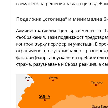
вземането на решения за данъци, съдебни
Подвижна „столица“ и минимална б
Административният център се мести – от Т
съображения. Тази подвижност предотврат
контрол върху периферни участъци. Бюрок
ограничено, но функционално – разпорежд
фактори (напр. допускане на преброители 
стража, разузнаване и бърза реакция, а с