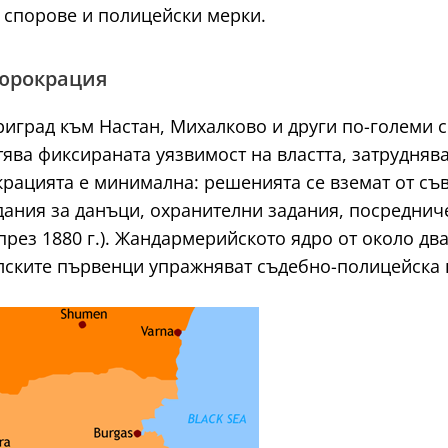
 спорове и полицейски мерки.
юрокрация
риград към Настан, Михалково и други по-големи с
ява фиксираната уязвимост на властта, затрудняв
рацията е минимална: решенията се вземат от съв
ания за данъци, охранителни задания, посреднич
през 1880 г.). Жандармерийското ядро от около дв
елските първенци упражняват съдебно-полицейска 