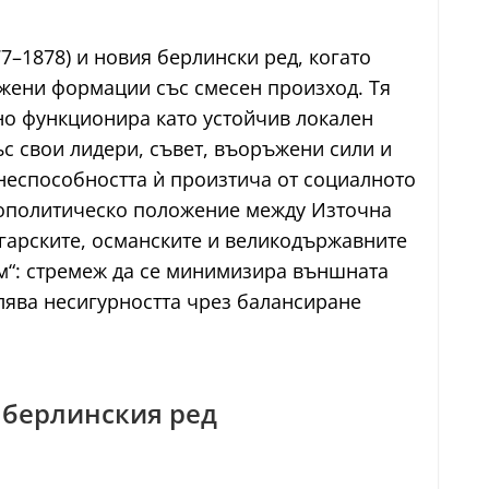
7–1878) и новия берлински ред, когато
ъжени формации със смесен произход. Тя
но функционира като устойчив локален
ъс свои лидери, съвет, въоръжени сили и
неспособността ѝ произтича от социалното
геополитическо положение между Източна
гарските, османските и великодържавните
м“: стремеж да се минимизира външната
влява несигурността чрез балансиране
и берлинския ред