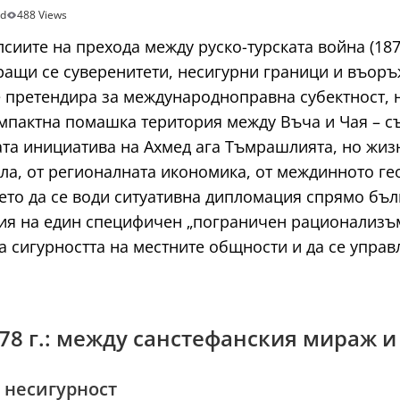
ad
488 Views
сиите на прехода между руско-турската война (187
ращи се суверенитети, несигурни граници и въор
е претендира за международноправна субектност, 
омпактна помашка територия между Въча и Чая – с
ката инициатива на Ахмед ага Тъмрашлията, но жиз
ела, от регионалната икономика, от междинното 
ето да се води ситуативна дипломация спрямо бъл
ция на един специфичен „пограничен рационализъ
ра сигурността на местните общности и да се упра
878 г.: между санстефанския мираж 
 несигурност