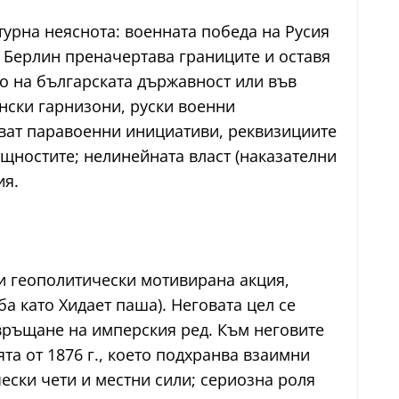
турна неяснота: военната победа на Русия
 Берлин преначертава границите и оставя
о на българската държавност или във
нски гарнизони, руски военни
ват паравоенни инициативи, реквизициите
щностите; нелинейната власт (наказателни
ия.
 и геополитически мотивирана акция,
а като Хидает паша). Неговата цел се
връщане на имперския ред. Към неговите
а от 1876 г., което подхранва взаимни
ски чети и местни сили; сериозна роля