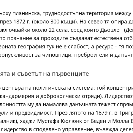
рху планинска, труднодостъпна територия между р
рез 1872 г. (около 300 къщи). На север тя опира 
 включвайки около 22 села, сред които Дьовлен (Де
то познание за проходите създават естествена от
ната география тук не е слабост, а ресурс – тя 
ропускливост за чиновници, преброители и данъчн
ята и съветът на първенците
в центъра на политическата система: той концент
жандармерия и доброволчески отряди). Лидерството
лонността му да намалява данъчната тежест спрям
ли и предвидимост. През лятото на 1879 г. в Триг
ачалник), хаджи Мустафа Кюлюнк от Беден и Молла 
лидерство в споделено управление, въвежда деле