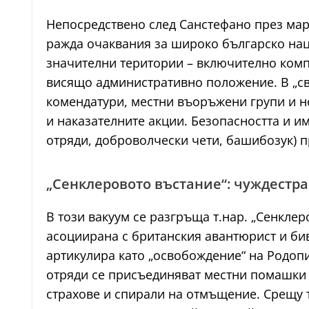
Непосредствено след Санстефано през март
ражда очаквания за широко българско нац
значителни територии – включително комп
висящо административно положение. В „св
комендатури, местни въоръжени групи и 
и наказателните акции. Безопасността и и
отряди, доброволчески чети, башибозук) 
„Сенклеровото въстание“: чуждестр
В този вакуум се разгръща т.нар. „Сенкле
асоциирана с британския авантюрист и бивш
артикулира като „освобождение“ на Родоп
отряди се присъединяват местни помашки г
страхове и спирали на отмъщение. Срещу 