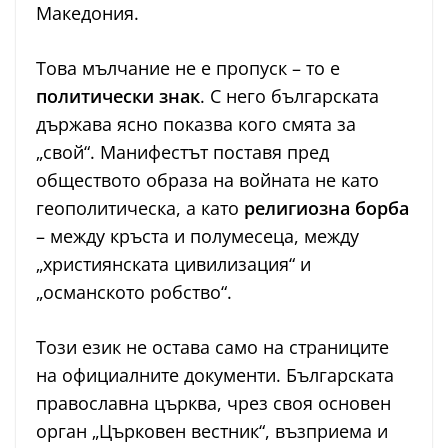
Македония.
Това мълчание не е пропуск – то е
политически знак
. С него българската
държава ясно показва кого смята за
„свой“. Манифестът поставя пред
обществото образа на войната не като
геополитическа, а като
религиозна борба
– между кръста и полумесеца, между
„християнската цивилизация“ и
„османското робство“.
Този език не остава само на страниците
на официалните документи. Българската
православна църква, чрез своя основен
орган „Църковен вестник“, възприема и