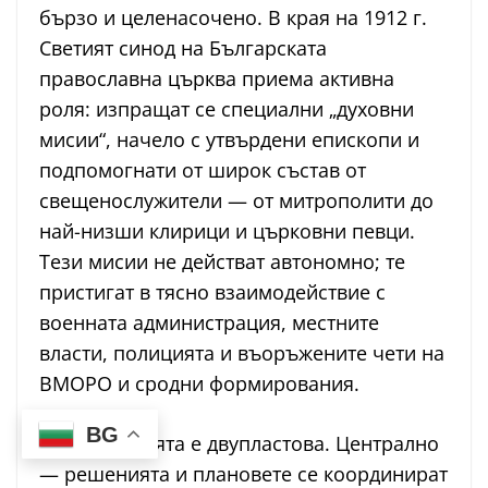
бързо и целенасочено. В края на 1912 г.
Светият синод на Българската
православна църква приема активна
роля: изпращат се специални „духовни
мисии“, начело с утвърдени епископи и
подпомогнати от широк състав от
свещенослужители — от митрополити до
най-низши клирици и църковни певци.
Тези мисии не действат автономно; те
пристигат в тясно взаимодействие с
военната администрация, местните
власти, полицията и въоръжените чети на
ВМОРО и сродни формирования.
BG
Организацията е двупластова. Централно
— решенията и плановете се координират