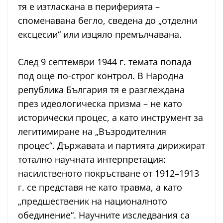
тя е изтласкана в периферията –
споменавана бегло, сведена до „отделни
ексцесии“ или изцяло премълчавана.
След 9 септември 1944 г. темата попада
под още по-строг контрол. В Народна
република България тя е разглеждана
през идеологическа призма – не като
исторически процес, а като инструмент за
легитимиране на „Възродителния
процес“. Държавата и партията дирижират
тотално научната интерпретация:
насилственото покръстване от 1912–1913
г. се представя не като травма, а като
„предшественик на националното
обединение“. Научните изследвания са