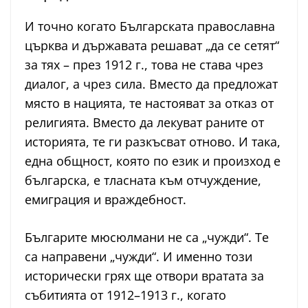
И точно когато Българската православна
църква и държавата решават „да се сетят“
за тях – през 1912 г., това не става чрез
диалог, а чрез сила. Вместо да предложат
място в нацията, те настояват за отказ от
религията. Вместо да лекуват раните от
историята, те ги разкъсват отново. И така,
една общност, която по език и произход е
българска, е тласната към отчуждение,
емиграция и враждебност.
Българите мюсюлмани не са „чужди“. Те
са направени „чужди“. И именно този
исторически грях ще отвори вратата за
събитията от 1912–1913 г., когато