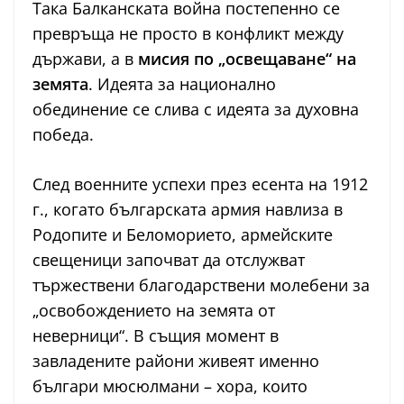
Така Балканската война постепенно се
превръща не просто в конфликт между
държави, а в
мисия по „освещаване“ на
земята
. Идеята за национално
обединение се слива с идеята за духовна
победа.
След военните успехи през есента на 1912
г., когато българската армия навлиза в
Родопите и Беломорието, армейските
свещеници започват да отслужват
тържествени благодарствени молебени за
„освобождението на земята от
неверници“. В същия момент в
завладените райони живеят именно
българи мюсюлмани – хора, които