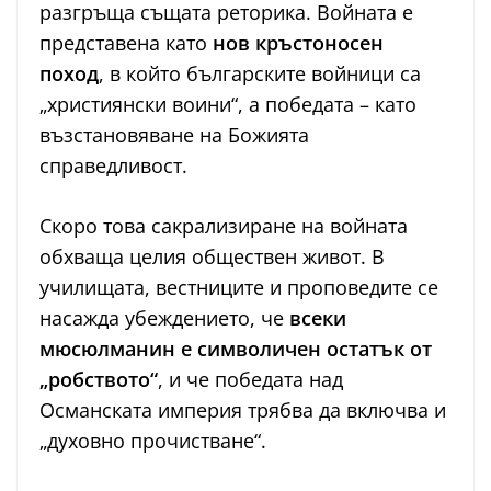
разгръща същата реторика. Войната е
представена като
нов кръстоносен
поход
, в който българските войници са
„християнски воини“, а победата – като
възстановяване на Божията
справедливост.
Скоро това сакрализиране на войната
обхваща целия обществен живот. В
училищата, вестниците и проповедите се
насажда убеждението, че
всеки
мюсюлманин е символичен остатък от
„робството“
, и че победата над
Османската империя трябва да включва и
„духовно прочистване“.