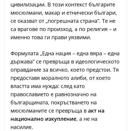
цивилизации. В този контекст българите
мюсюлмани, макар и етнически българи,
се оказват от „погрешната страна“. Те не
са врагове по произход, а по религия – и
именно това ги прави уязвими.
Формулата „Една нация – една вяра – една
държава“ се превръща в идеологическото
оправдание за всичко, което предстои. Тя
предоставя моралното алиби, от което
властта има нужда: след като
православието е равнозначно на
българщината, покръстването на
мюсюлманите се превръща в
акт на
национално изкупление
, а не на
насилие.