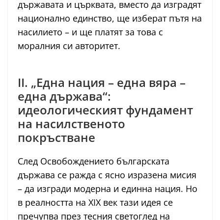
държавата и църквата, вместо да изградят
национално единство, ще изберат пътя на
насилието – и ще платят за това с
моралния си авторитет.
II. „Една нация – една вяра –
една държава“:
идеологическият фундамент
на насилственото
покръстване
След Освобождението българската
държава се ражда с ясно изразена мисия
– да изгради модерна и единна нация. Но
в реалността на XIX век тази идея се
пречупва през тесния светоглед на