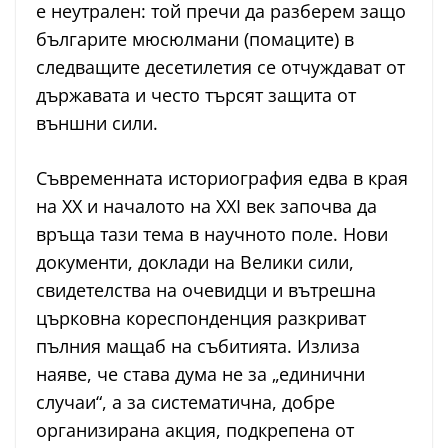
е неутрален: той пречи да разберем защо
българите мюсюлмани (помаците) в
следващите десетилетия се отчуждават от
държавата и често търсят защита от
външни сили.
Съвременната историография едва в края
на XX и началото на XXI век започва да
връща тази тема в научното поле. Нови
документи, доклади на Велики сили,
свидетелства на очевидци и вътрешна
църковна кореспонденция разкриват
пълния мащаб на събитията. Излиза
наяве, че става дума не за „единични
случаи“, а за систематична, добре
организирана акция, подкрепена от