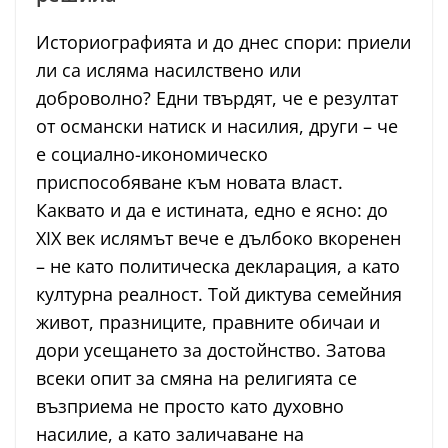
Историографията и до днес спори: приели
ли са исляма насилствено или
доброволно? Едни твърдят, че е резултат
от османски натиск и насилия, други – че
е социално-икономическо
приспособяване към новата власт.
Каквато и да е истината, едно е ясно: до
XIX век ислямът вече е дълбоко вкоренен
– не като политическа декларация, а като
културна реалност. Той диктува семейния
живот, празниците, правните обичаи и
дори усещането за достойнство. Затова
всеки опит за смяна на религията се
възприема не просто като духовно
насилие, а като заличаване на