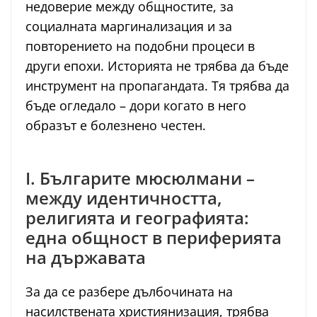
недоверие между общностите, за
социалната маргинализация и за
повторението на подобни процеси в
други епохи. Историята не трябва да бъде
инструмент на пропагандата. Тя трябва да
бъде огледало – дори когато в него
образът е болезнено честен.
I. Българите мюсюлмани –
между идентичността,
религията и географията:
една общност в периферията
на държавата
За да се разбере дълбочината на
насилствената християнизация, трябва