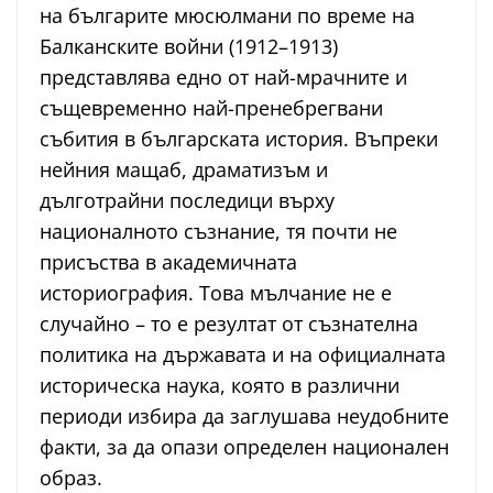
на българите мюсюлмани по време на
Балканските войни (1912–1913)
представлява едно от най-мрачните и
същевременно най-пренебрегвани
събития в българската история. Въпреки
нейния мащаб, драматизъм и
дълготрайни последици върху
националното съзнание, тя почти не
присъства в академичната
историография. Това мълчание не е
случайно – то е резултат от съзнателна
политика на държавата и на официалната
историческа наука, която в различни
периоди избира да заглушава неудобните
факти, за да опази определен национален
образ.