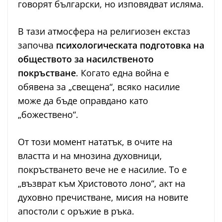
говорят български, но изповядват исляма.
В тази атмосфера на религиозен екстаз
започва
психологическата подготовка на
обществото за насилственото
покръстване
. Когато една война е
обявена за „свещена“, всяко насилие
може да бъде оправдано като
„божествено“.
От този момент нататък, в очите на
властта и на мнозина духовници,
покръстването вече не е насилие. То е
„възврат към Христовото лоно“, акт на
духовно пречистване, мисия на новите
апостоли с оръжие в ръка.