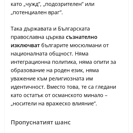
като „чужд“, „подозрителен“ или
„потенциален враг“.
Така държавата и Българската
православна църква
съзнателно
изключват
българите мюсюлмани от
националната общност. Няма
интеграционна политика, няма опити за
образование на роден език, няма
уважение към религиозната им
идентичност. Вместо това, те са гледани
като остатък от османското минало –
„носители на вражеско влияние“.
Пропуснатият шанс