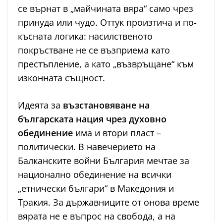
се върнат в „майчината вяра“ само чрез
принуда или чудо. Оттук произтича и по-
късната логика: насилственото
покръстване не се възприема като
престъпление, а като „възвръщане“ към
изконната същност.
Идеята за
възстановяване на
българската нация чрез духовно
обединение
има и втори пласт –
политически. В навечерието на
Балканските войни България мечтае за
национално обединение на всички
„етнически българи“ в Македония и
Тракия. За държавниците от онова време
вярата не е въпрос на свобода, а на