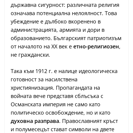
държавна сигурност: различната религия
означава потенциална нелоялност. Това
убеждение е дълбоко вкоренено в
администрацията, армията и дори в
образованието. Българският патриотизъм
от началото на ХХ век е
етно-религиозен
,
не граждански.
Така към 1912 г. е налице идеологическа
готовност за насилствена
християнизация. Пропагандата на
войната вече представя сблъсъка с
Османската империя не само като
политическо освобождение, но и като
духовна разправа
. Православният кръст
и полумесецът стават символи на двете