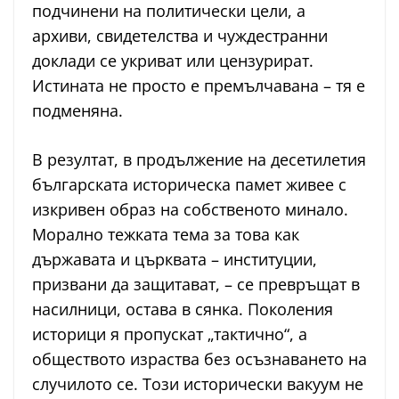
подчинени на политически цели, а
архиви, свидетелства и чуждестранни
доклади се укриват или цензурират.
Истината не просто е премълчавана – тя е
подменяна.
В резултат, в продължение на десетилетия
българската историческа памет живее с
изкривен образ на собственото минало.
Морално тежката тема за това как
държавата и църквата – институции,
призвани да защитават, – се превръщат в
насилници, остава в сянка. Поколения
историци я пропускат „тактично“, а
обществото израства без осъзнаването на
случилото се. Този исторически вакуум не