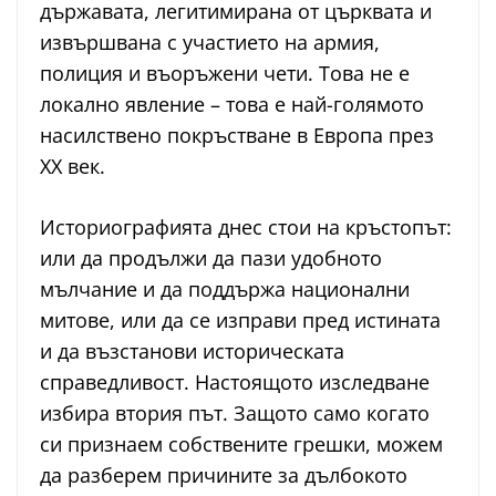
държавата, легитимирана от църквата и
извършвана с участието на армия,
полиция и въоръжени чети. Това не е
локално явление – това е най-голямото
насилствено покръстване в Европа през
XX век.
Историографията днес стои на кръстопът:
или да продължи да пази удобното
мълчание и да поддържа национални
митове, или да се изправи пред истината
и да възстанови историческата
справедливост. Настоящото изследване
избира втория път. Защото само когато
си признаем собствените грешки, можем
да разберем причините за дълбокото