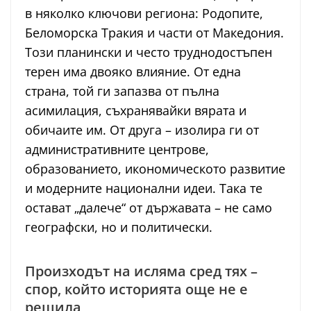
в няколко ключови региона: Родопите,
Беломорска Тракия и части от Македония.
Този планински и често труднодостъпен
терен има двояко влияние. От една
страна, той ги запазва от пълна
асимилация, съхранявайки вярата и
обичаите им. От друга – изолира ги от
административните центрове,
образованието, икономическото развитие
и модерните национални идеи. Така те
остават „далече“ от държавата – не само
географски, но и политически.
Произходът на исляма сред тях –
спор, който историята още не е
решила