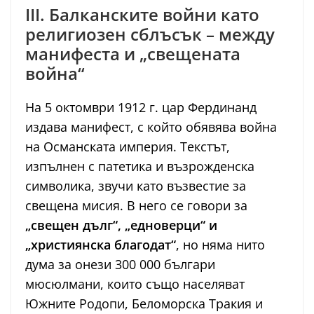
III. Балканските войни като
религиозен сблъсък – между
манифеста и „свещената
война“
На 5 октомври 1912 г. цар Фердинанд
издава манифест, с който обявява война
на Османската империя. Текстът,
изпълнен с патетика и възрожденска
символика, звучи като възвестие за
свещена мисия. В него се говори за
„свещен дълг“, „едноверци“ и
„християнска благодат“
, но няма нито
дума за онези 300 000 българи
мюсюлмани, които също населяват
Южните Родопи, Беломорска Тракия и