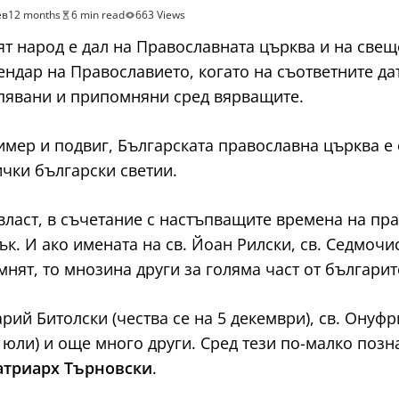
ев
12 months
6 min read
663 Views
ят народ е дал на Православната църква и на све
ендар на Православието, когато на съответните дат
пявани и припомняни сред вярващите.
имер и подвиг, Българската православна църква е
ички български светии.
власт, в съчетание с настъпващите времена на пр
ък. И ако имената на св. Йоан Рилски, св. Седмоч
нят, то мнозина други за голяма част от българит
ий Битолски (чества се на 5 декември), св. Онуфри
 юли) и още много други. Сред тези по-малко позна
патриарх Търновски
.