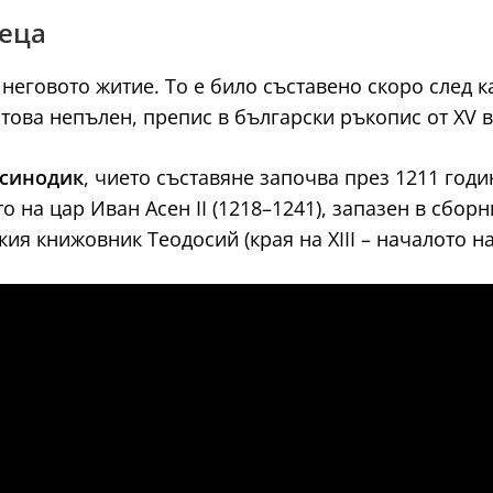
теца
неговото житие. То е било съставено скоро след ка
 това непълен, препис в български ръкопис от XV в
 синодик
, чието съставяне започва през 1211 годи
 на цар Иван Асен II (1218–1241), запазен в сборник
ия книжовник Теодосий (края на XIII – началото на 