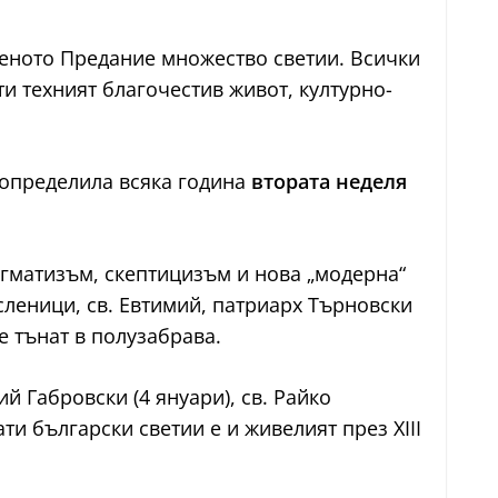
щеното Предание множество светии. Всички
и техният благочестив живот, културно-
 определила всяка година
втората неделя
агматизъм, скептицизъм и нова „модерна“
исленици, св. Евтимий, патриарх Търновски
е тънат в полузабрава.
й Габровски (4 януари), св. Райко
ти български светии е и живелият през XIII