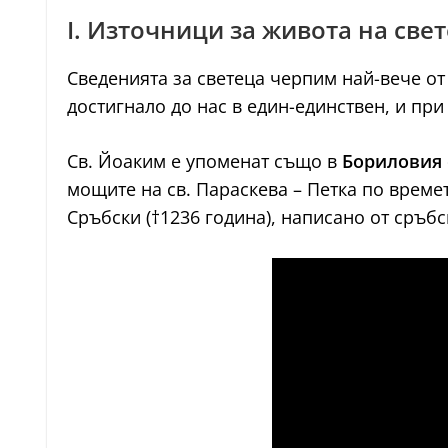
I. Източници за живота на све
Сведенията за светеца черпим най-вече от 
достигнало до нас в един-единствен, и при
Св. Йоаким е упоменат също в
Бориловия
мощите на св. Параскева – Петка по времето
Сръбски (†1236 година), написано от сръбск