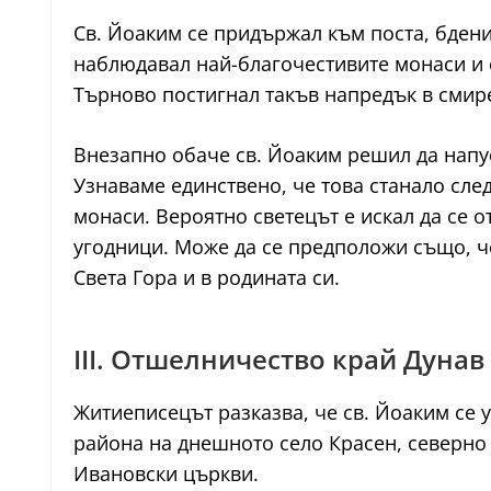
Св. Йоаким се придържал към поста, бдени
наблюдавал най-благочестивите монаси и 
Търново постигнал такъв напредък в смире
Внезапно обаче св. Йоаким решил да напус
Узнаваме единствено, че това станало след
монаси. Вероятно светецът е искал да се о
угодници. Може да се предположи също, че
Света Гора и в родината си.
III. Отшелничество край Дунав
Житиеписецът разказва, че св. Йоаким се у
района на днешното село Красен, северно 
Ивановски църкви.