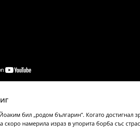
виг
 Йоаким бил „родом българин“. Когато достигнал з
га скоро намерила израз в упорита борба със стра