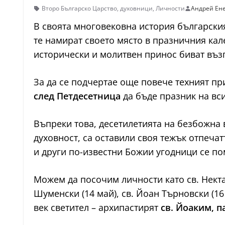
Второ Българско Царство
,
духовници
,
Личности
Андрей Ен
В своята многовековна история български
те намират своето място в празничния кал
исторически и молитвен принос биват въз
За да се подчертае още повече техният пр
след Петдесетница
да бъде празник на вс
Въпреки това, десетилетията на безбожна 
духовност, са оставили своя тежък отпечат
и други по-известни Божии угодници се пом
Можем да посочим личности като св. Нектар
Шуменски (14 май), св. Йоан Търновски (16
век светител – архипастирят
св. Йоаким, 