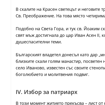
В скалите на Красен светецът и неговите 
Св. Преображение. На това място четирим
Подобно на Света Гора, и тук св. Йоаким с
свят мъж достигнала до цар Иван Асен II, 
душеспасителни теми.
Българският владетел донесъл като дар „мн
близките скали голям манастир, посветен 
село Иваново, известен със своите стеноп
боголюбието и молитвения подвиг.
IV. Избор за патриарх
В този момент житието прекъсва – лист от 