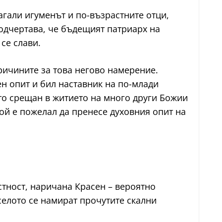
агали игуменът и по-възрастните отци,
одчертава, че бъдещият патриарх на
се слави.
ричините за това негово намерение.
ен опит и бил наставник на по-млади
есто срещан в житието на много други Божии
той е пожелал да пренесе духовния опит на
стност, наричана Красен – вероятно
селото се намират прочутите скални