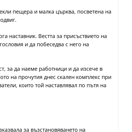
секли пещера и малка църква, посветена на
одвиг.
ога наставник. Вестта за присъствието на
агословия и да побеседва с него на
т, за да наеме работници и да изсече в
лото на прочутия днес скален комплекс при
атели, които той наставлявал по пътя на
азказвала за възстановяването на