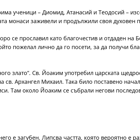
трима ученици – Диомид, Атанасий и Теодосий – из
ата монаси заживели и продължили своя духовен п
коро се прославил като благочестив и отдаден на Б
който пожелал лично да го посети, за да получи бл
ого злато“. Св. Йоаким употребил царската щедрос
на св. Архангел Михаил. Така било поставено нача
иси. Там около Йоаким се събрали негови последов
него е загубен. Липсва частта, която вероятно е р