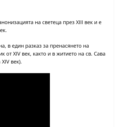
нонизацията на светеца през XIII век и е
ек.
на, в един разказ за пренасянето на
 от XIV век, както и в житието на св. Сава
XIV век).