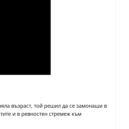
ряла възраст, той решил да се замонаши в
стите и в ревностен стремеж към