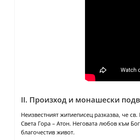
II. Произход и монашески под
Неизвестният житиеписец разказва, че св.
Света Гора – Атон. Неговата любов към Бо
благочестив живот.