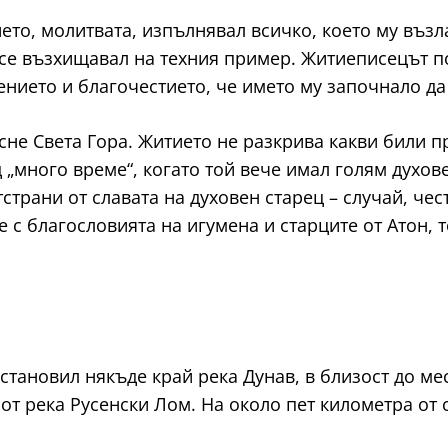
ето, молитвата, изпълнявал всичко, което му възл
се възхищавал на техния пример. Житиеписецът п
нието и благочестието, че името му започнало да 
не Света Гора. Житието не разкрива какви били п
 „много време“, когато той вече имал голям духов
тстрани от славата на духовен старец – случай, ч
 с благословията на игумена и старците от Атон, 
становил някъде край река Дунав, в близост до ме
от река Русенски Лом. На около пет километра от 