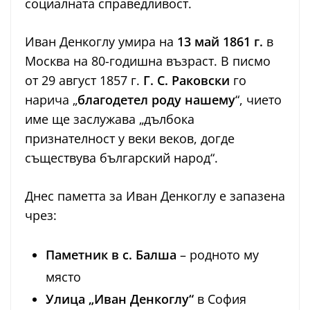
социалната справедливост.
Иван Денкоглу умира на
13 май 1861 г.
в
Москва на 80-годишна възраст. В писмо
от 29 август 1857 г.
Г. С. Раковски
го
нарича „
благодетел роду нашему
“, чието
име ще заслужава „дълбока
признателност у веки веков, догде
съществува българский народ“.
Днес паметта за Иван Денкоглу е запазена
чрез:
Паметник в с. Балша
– родното му
място
Улица „Иван Денкоглу“
в София