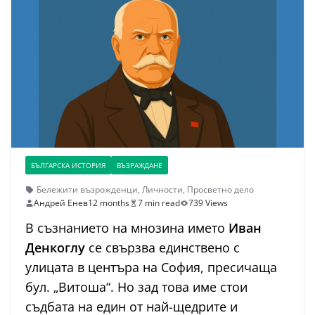
БЪЛГАРСКА ИСТОРИЯ
ВЪЗРАЖДАНЕ
Бележити възрожденци
,
Личности
,
Просветно дело
Андрей Енев
12 months
7 min read
739 Views
В съзнанието на мнозина името
Иван
Денкоглу
се свързва единствено с
улицата в центъра на София, пресичаща
бул. „Витоша“. Но зад това име стои
съдбата на един от най-щедрите и