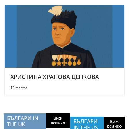
ХРИСТИНА ХРАНОВА ЦЕНКОВА
12 months
БЪЛГАРИ IN
Виж
БЪЛГАРИ
Виж
всичко
THE UK
всичко
IN THE US