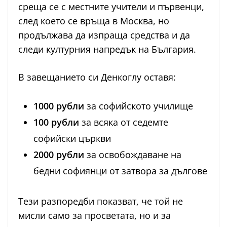
среща се с местните учители и първенци,
след което се връща в Москва, но
продължава да изпраща средства и да
следи културния напредък на България.
В завещанието си Денкоглу оставя:
1000 рубли
за софийското училище
100 рубли
за всяка от седемте
софийски църкви
2000 рубли
за освобождаване на
бедни софиянци от затвора за дългове
Тези разпоредби показват, че той не
мисли само за просветата, но и за