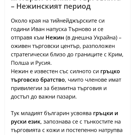
– Нежинският период
Около края на тийнейджърските си
години Иван напуска Търново и се
отправя към
Нежин
(в днешна Украйна) –
оживен търговски център, разположен
стратегически близо до границите с Крим,
Полша и Русия.
Нежин е известен със силното си
гръцко
търговско братство
, чиито членове имат
привилегии за безмитна търговия и
достъп до важни пазари.
Тук младият българин усвоява
гръцки и
руски език
, запознава се с тънкостите на
търговията с кожи и постепенно натрупва