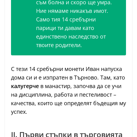
съм болна и скоро ще умра.
Ние нямаме никакъв имот.
Само тия 14 сребърни
парици ти давам като
единствено наследство от
твоите родители.
С тези 14 сребърни монети Иван напуска
дома си и е изпратен в Търново. Там, като
калугерче
в манастир, започва да се учи
на дисциплина, работа и пестеливост –
качества, които ще определят бъдещия му
успех.
II. Първи стъпки в търговията