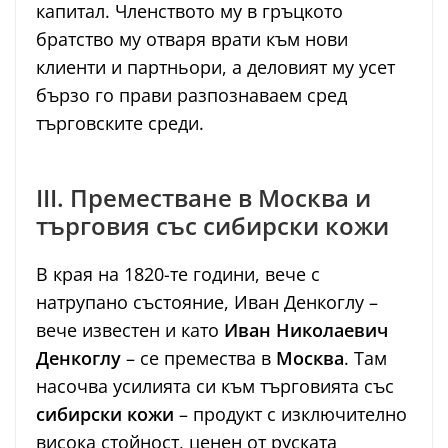
капитал. Членството му в гръцкото
братство му отваря врати към нови
клиенти и партньори, а деловият му усет
бързо го прави разпознаваем сред
търговските среди.
III. Преместване в Москва и
търговия със сибирски кожи
В края на 1820-те години, вече с
натрупано състояние, Иван Денкоглу –
вече известен и като
Иван Николаевич
Денкоглу
– се премества в
Москва
. Там
насочва усилията си към търговията със
сибирски кожи
– продукт с изключително
висока стойност, ценен от руската