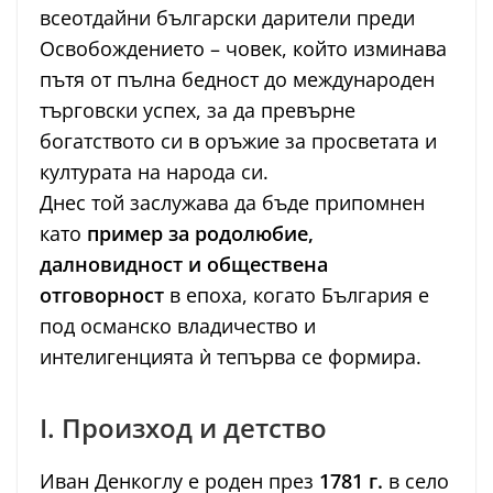
всеотдайни български дарители преди
Освобождението – човек, който изминава
пътя от пълна бедност до международен
търговски успех, за да превърне
богатството си в оръжие за просветата и
културата на народа си.
Днес той заслужава да бъде припомнен
като
пример за родолюбие,
далновидност и обществена
отговорност
в епоха, когато България е
под османско владичество и
интелигенцията ѝ тепърва се формира.
I. Произход и детство
Иван Денкоглу е роден през
1781 г.
в село