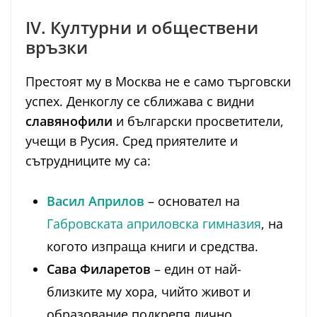
IV. Културни и обществени
връзки
Престоят му в Москва не е само търговски
успех. Денкоглу се сближава с видни
славянофили
и български просветители,
учещи в Русия. Сред приятелите и
сътрудниците му са:
Васил Априлов
– основател на
Габровската априловска гимназия
, на
когото изпраща книги и средства.
Сава Филаретов
– един от най-
близките му хора, чийто живот и
образование подкрепя лично.