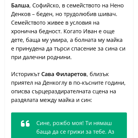
Балша
, Софийско, в семейството на Нено
Денков – беден, но трудолюбив шивач.
Семейството живее в условия на
хронична бедност. Когато Иван е още
дете, баща му умира, а болната му майка
е принудена да търси спасение за сина си
при далечни роднини.
Историкът
Сава Филаретов
, близък
приятел на Денкоглу в по-късните години,
описва сърцераздирателната сцена на
раздялата между майка и син:
Сине, рожбо моя! Ти нямаш
баща да се грижи за тебе. Аз