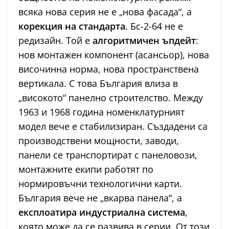
всяка нова серия не е „нова фасада“, а
корекция на стандарта
. Бс-2-64 не е
редизайн. Той е
алгоритмичен ъпдейт
:
нов монтажен компонент (асансьор), нова
височинна норма, нова пространствена
вертикала. С това България влиза в
„високото“ панелно строителство. Между
1963 и 1968 година номенклатурният
модел вече е стабилизиран. Създадени са
производствени мощности, заводи,
панели се транспортират с панеловози,
монтажните екипи работят по
нормировъчни технологични карти.
България вече не „вкарва панела“, а
експлоатира индустриална система
,
която може да се развива в серии. От този