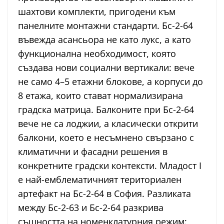
шахтови комплекти, пригодени към
панелните монтажни стандарти. Бс-2-64
въвежда асансьора не като лукс, а като
функционална необходимост, която
създава нови социални вертикали: вече
не само 4–5 етажни блокове, а корпуси до
8 етажа, които стават нормализирана
градска матрица. Балконите при Бс-2-64
вече не са лоджии, а класически открити
балкони, което е несъмнено свързано с
климатични и фасадни решения в
конкретните градски контексти. Младост I
е най-емблематичният териториален
артефакт на Бс-2-64 в София. Разликата
между Бс-2-63 и Бс-2-64 разкрива
същността на номенклатурния режим: