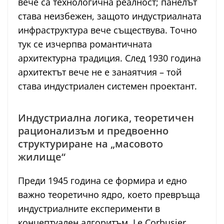
вече са технологична реалност; панелът
става неизбежен, защото индустриалната
инфраструктура вече съществува. Точно
тук се изчерпва романтичната
архитектурна традиция. След 1930 година
архитектът вече не е занаятчия – той
става индустриален системен проектант.
Индустриална логика, теоретичен
рационализъм и предвоенно
структуриране на „масовото
жилище“
Преди 1945 година се формира и едно
важно теоретично ядро, което превръща
индустриалните експерименти в
концептуален алгоритъм. Le Corbusier