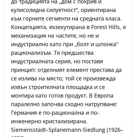
до традицията на „дом с покрив и
кулисолидна силуетност“, ориентирана
към горните сегменти на средната класа.
Концепцията, екзекутирана в Forest Hills, е
механизация на частите, но не и
индустриално като при „болт и шпонка“
рационализъм. Тя предшества
индустриалната серия, но поставя
принцип: отделният елемент престава да
се излива на място; той се произвежда
извън строителната площадка и се
монтира като готов продукт. В Европа
паралелно започва сходно натрупване:
Германия е по-рационална и по-
инженерно кристализирана.
Siemensstadt–Splanemann-Siedlung (1926–