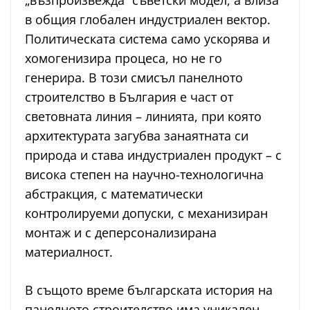
„възпроизвежда“ съветски модел, а влиза
в общия глобален индустриален вектор.
Политическата система само ускорява и
хомогенизира процеса, но не го
генерира. В този смисъл панелното
строителство в България е част от
световната линия – линията, при която
архитектурата загубва занаятната си
природа и става индустриален продукт – с
висока степен на научно-технологична
абстракция, с математически
контролируеми допуски, с механизиран
монтаж и с деперсонализирана
материалност.
В същото време българската история на
панелното строителство има уникален,