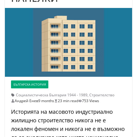
БЪЛГАРСКА ИСТОРИЯ
Социалистическа България 1944 - 1989
,
Строителство
Андрей Енев
9 months
23 min read
753 Views
Историята на масовото индустриално
жилищно строителство никога не е
локален феномен и никога не е възможно