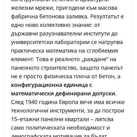
железни мрежи, пригодени към масова
фабрична бетонова заливка. Резултатът е
едно ново колективно знание: от
държавни разузнавателни институти до
университетски лаборатории се натрупва
практическа математика на сглобяемия
елемент. Това е реалното „раждане“ на
панелното строителство, защото панелът
не е просто физическа плоча от бетон, а
конфигурационна единица с
математически дефинирани допуски
.
След 1940 година Европа вече има всички
технологични инструменти, за да построи
15–етажни панелни квартали – липсва
само политическата необходимост и
демографската мотивация да бъдат