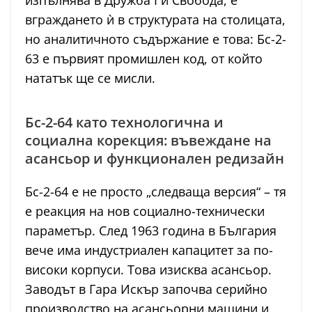
вграждането ѝ в структурата на столицата,
но аналитичното съдържание е това: Бс-2-
63 е първият промишлен код, от който
нататък ще се мисли.
Бс-2-64 като технологична и
социална корекция: въвеждане на
асансьор и функционален редизайн
Бс-2-64 е не просто „следваща версия“ – тя
е реакция на нов социално-технически
параметър. След 1963 година в България
вече има индустриален капацитет за по-
високи корпуси. Това изисква асансьор.
Заводът в Гара Искър започва серийно
производство на асансьорни машини и