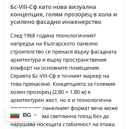
Бс-VIII-Сф като нова визуална
концепция, голям прозорец в хола и
усилено фасадно инженерство
След 1968 година технологичният
напредък на българското панелно
строителство се пренася върху фасадната
архитектура и върху пространствения
комфорт на основните помещения.
Серията Бс-VIII-Сф е точният маркер на
това пренасяне. Концепцията за големия
холен прозорец (2,80 × 1,80 м) е
архитектурен жест, но е и технологична
декларация: панелният формат вече може
BG
да носи голяма светлинна площ без да
нарушава носещата стабилност на етажа.