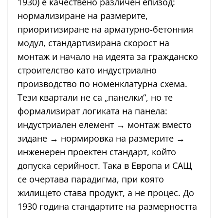
1930) е качествено различен епизод:
нормализиране на размерите,
приоритизиране на арматурно-бетонния
модул, стандартизирана скорост на
монтаж и начало на идеята за гражданско
строителство като индустриално
производство по номенклатурна схема.
Тези квартали не са „панелки“, но те
формализират логиката на панела:
индустриален елемент → монтаж вместо
зидане → нормировка на размерите →
инженерен проектен стандарт, който
допуска серийност. Така в Европа и САЩ
се очертава парадигма, при която
жилището става продукт, а не процес. До
1930 година стандартите на размерността