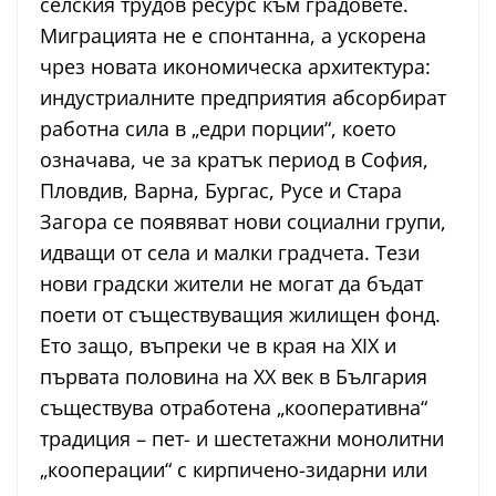
селския трудов ресурс към градовете.
Миграцията не е спонтанна, а ускорена
чрез новата икономическа архитектура:
индустриалните предприятия абсорбират
работна сила в „едри порции“, което
означава, че за кратък период в София,
Пловдив, Варна, Бургас, Русе и Стара
Загора се появяват нови социални групи,
идващи от села и малки градчета. Тези
нови градски жители не могат да бъдат
поети от съществуващия жилищен фонд.
Ето защо, въпреки че в края на XIX и
първата половина на XX век в България
съществува отработена „кооперативна“
традиция – пет- и шестетажни монолитни
„кооперации“ с кирпичено-зидарни или