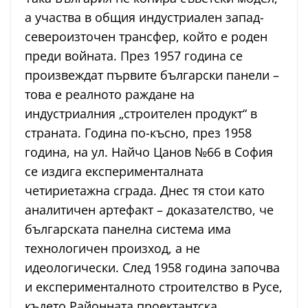
а участва в общия индустриален запад-
североизточен трансфер, който е роден
преди войната. През 1957 година се
произвеждат първите български панели –
това е реалното раждане на
индустриалния „строителен продукт“ в
страната. Година по-късно, през 1958
година, на ул. Найчо Цанов №66 в София
се издига експерименталната
четириетажна сграда. Днес тя стои като
аналитичен артефакт – доказателство, че
българската панелна система има
технологичен произход, а не
идеологически. След 1958 година започва
и експерименталното строителство в Русе,
където Районната проектантска