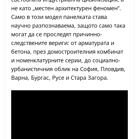
не като „местен архитектурен феномен“.
Само в този модел панелката става
научно разпознаваема, защото само така
могат да се проследят причинно-
следствените вериги: от арматурата и
бетона, през домостроителния комбинат
и номенклатурните серии, до социално-
урбанистичния облик на София, Пловдив,
Варна, Бургас, Русе и Стара Загора.