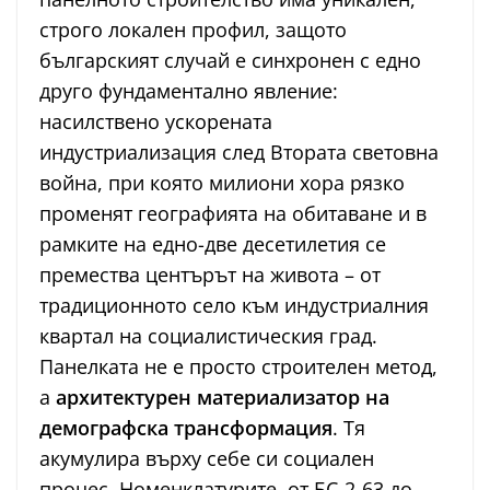
строго локален профил, защото
българският случай е синхронен с едно
друго фундаментално явление:
насилствено ускорената
индустриализация след Втората световна
война, при която милиони хора рязко
променят географията на обитаване и в
рамките на едно-две десетилетия се
премества центърът на живота – от
традиционното село към индустриалния
квартал на социалистическия град.
Панелката не е просто строителен метод,
а
архитектурен материализатор на
демографска трансформация
. Тя
акумулира върху себе си социален
процес. Номенклатурите, от БС-2-63 до