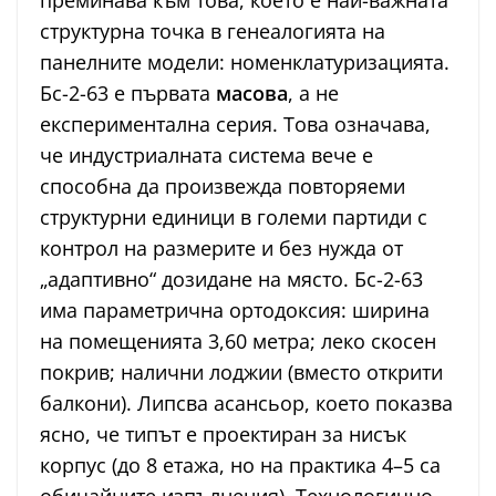
структурна точка в генеалогията на
панелните модели: номенклатуризацията.
Бс-2-63 е първата
масова
, а не
експериментална серия. Това означава,
че индустриалната система вече е
способна да произвежда повторяеми
структурни единици в големи партиди с
контрол на размерите и без нужда от
„адаптивно“ дозидане на място. Бс-2-63
има параметрична ортодоксия: ширина
на помещенията 3,60 метра; леко скосен
покрив; налични лоджии (вместо открити
балкони). Липсва асансьор, което показва
ясно, че типът е проектиран за нисък
корпус (до 8 етажа, но на практика 4–5 са
обичайните изпълнения). Технологично