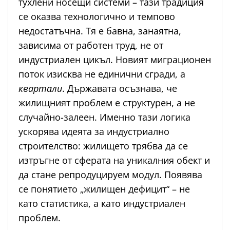
тухлени носещи системи – тази традиция
се оказва технологично и темпово
недостатъчна. Тя е бавна, занаятна,
зависима от работен труд, не от
индустриален цикъл. Новият миграционен
поток изисква не единични сгради, а
квартали
. Държавата осъзнава, че
жилищният проблем е структурен, а не
случайно-залеен. Именно тази логика
ускорява идеята за индустриално
строителство: жилището трябва да се
изтръгне от сферата на уникалния обект и
да стане репродуцируем модул. Появява
се понятието „жилищен дефицит“ – не
като статистика, а като индустриален
проблем.