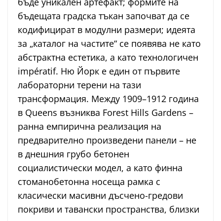
бъде уникален артефакт; формите на
бъдещата градска тъкан започват да се
кодифицират в модулни размери; идеята
за „каталог на частите“ се появява не като
абстрактна естетика, а като технологичен
impératif. Ню Йорк е един от първите
лабораторни терени на тази
трансформация. Между 1909–1912 година
в Queens възниква Forest Hills Gardens –
ранна емпирична реализация на
предварително произведени панели – не
в днешния грубо бетонен
социалистически модел, а като финна
стоманобетонна носеща рамка с
класически масивни дъсчено-гредови
покриви и тавански пространства, близки