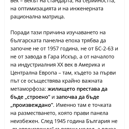
век – векът на стандарта, на серийността,
на оптимизацията и на инженерната
рационална матрица.
Поради тази причина изучаването на
българската панелна епоха трябва да
започне не от 1957 година, не от БС-2-63 и
не от завода в Гара Искър, а от началото
на индустриалния ХХ век в Америка и
Централна Европа – там, където за първи
път се осъществява крайно важната
метаморфоза:
жилището престава да
бъде „строено“
и
започва да бъде
„произвеждано“
. Именно там е точката
на разместването, която прави панела
неизбежен. След 1945 година България не