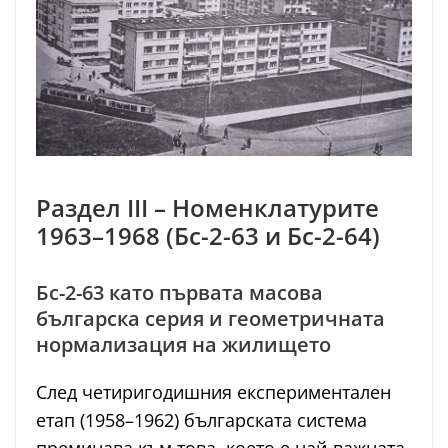
Раздел III – Номенклатурите
1963–1968 (Бс-2-63 и Бс-2-64)
Бс-2-63 като първата масова
българска серия и геометричната
нормализация на жилището
След четиригодишния експериментален
етап (1958–1962) българската система
преминава към това, което е най-важната