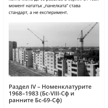
момент нататък „панелката“ става
стандарт, а не експеримент.
Раздел IV – Номенклатурите
1968–1983 (Бс-VIII-Сф и
ранните Бс-69-Сф)