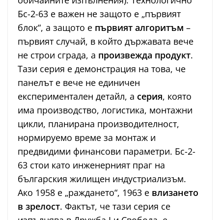
Бс-2-63 е важен не защото е „първият
блок“, а защото е
първият алгоритъм
–
първият случай, в който държавата вече
не строи сграда, а
произвежда продукт
.
Тази серия е демонстрация на това, че
панелът е вече не единичен
експериментален детайл, а
серия
, която
има производство, логистика, монтажни
цикли, планирана производителност,
нормируемо време за монтаж и
предвидими финансови параметри. Бс-2-
63 стои като инженерният праг на
българския жилищен индустриализъм.
Ако 1958 е „раждането“, 1963 е
влизането
в зрелост
. Фактът, че тази серия се
изпълнява в Дружба I и Свобода, е