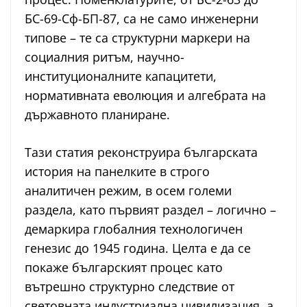
БС-69-Сф-БП-87, са не само инженерни
типове – те са структурни маркери на
социалния ритъм, научно-
институционалните капацитети,
нормативната еволюция и алгебрата на
държавното планиране.
Тази статия реконструира българската
история на панелките в строго
аналитичен режим, в осем големи
раздела, като първият раздел – логично –
демаркира глобалния технологичен
генезис до 1945 година. Целта е да се
покаже българският процес като
вътрешно структурно следствие от
световната индустриална цивилизация, а