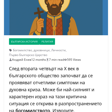
БЪЛГАРСКА ИСТОРИЯ
РЕЛИГИЯ
Богомилство
,
духовници
,
Личности
,
Първо Българско Царство
Андрей Енев
12 months
7 min read
595 Views
След втората четвърт на X век в
българското общество започват да се
проявяват отчетливи симптоми на
духовна криза. Може би най-силният и
характерен израз на тази критична
ситуация се открива в разпространението
на
богомилството
. Изворите,