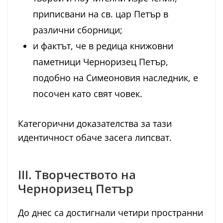
приписвани на св. цар Петър в
различни сборници;
и фактът, че в редица книжовни
паметници Черноризец Петър,
подобно на Симеоновия наследник, е
посочен като свят човек.
Категорични доказателства за тази
идентичност обаче засега липсват.
III. Творчеството на
Черноризец Петър
До днес са достигнали четири пространни