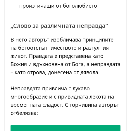
произтичащи от боголюбието
„Слово за различната неправда“
В него авторът изобличава принципите
на богоотстъпничеството и разгулния
живот. Правдата е представена като
Божия и вдъхновена от Бога, а неправдата
– като отрова, донесена от дявола.
Неправдата привлича с лукаво
многообразие и с привидната лекота на
временната сладост. С горчивина авторът
отбелязва: