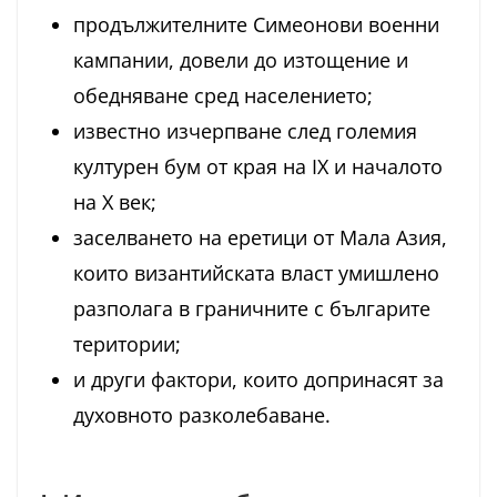
продължителните Симеонови военни
кампании, довели до изтощение и
обедняване сред населението;
известно изчерпване след големия
културен бум от края на IX и началото
на X век;
заселването на еретици от Мала Азия,
които византийската власт умишлено
разполага в граничните с българите
територии;
и други фактори, които допринасят за
духовното разколебаване.