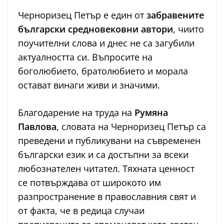
Черноризец Петър е един от
забравените
български средновековни автори
, чиито
поучителни слова и днес не са загубили
актуалността си. Въпросите на
боголюбието, братолюбието и морала
остават винаги живи и значими.
Благодарение на труда на
Румяна
Павлова
, словата на Черноризец Петър са
преведени и публикувани на съвременен
български език и са достъпни за всеки
любознателен читател. Тяхната ценност
се потвърждава от широкото им
разпространение в православния свят и
от факта, че в редица случаи