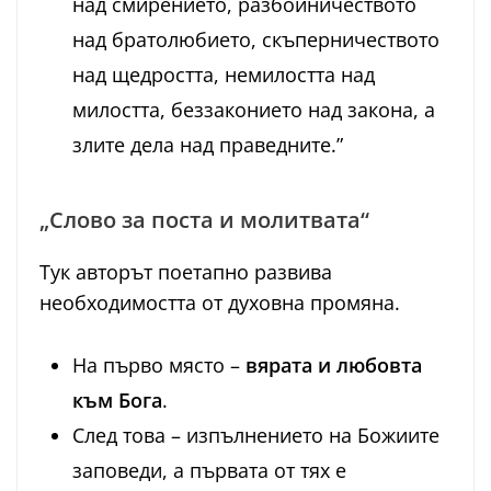
над смирението, разбойничеството
над братолюбието, скъперничеството
над щедростта, немилостта над
милостта, беззаконието над закона, а
злите дела над праведните.”
„Слово за поста и молитвата“
Тук авторът поетапно развива
необходимостта от духовна промяна.
На първо място –
вярата и любовта
към Бога
.
След това – изпълнението на Божиите
заповеди, а първата от тях е