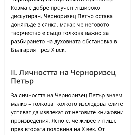
Козма е добре проучен и широко
дискутиран, Черноризец Петър остава
донякъде в сянка, макар че неговото
творчество е също толкова важно за
разбирането на духовната обстановка в
България през X век.
II. Личността на Черноризец
Петър
За личността на Черноризец Петър знаем
малко – толкова, колкото изследователите
успяват да извлекат от неговите книжовни
произведения. Ясно е, че живее и пише
през втората половина на X век. От