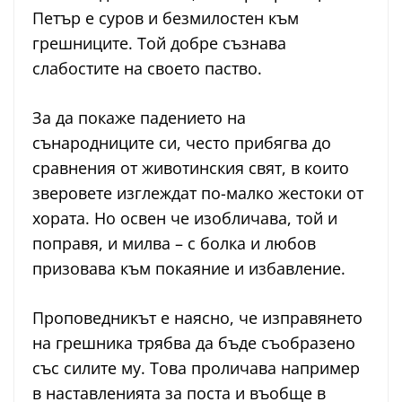
Петър е суров и безмилостен към
грешниците. Той добре съзнава
слабостите на своето паство.
За да покаже падението на
сънародниците си, често прибягва до
сравнения от животинския свят, в които
зверовете изглеждат по-малко жестоки от
хората. Но освен че изобличава, той и
поправя, и милва – с болка и любов
призовава към покаяние и избавление.
Проповедникът е наясно, че изправянето
на грешника трябва да бъде съобразено
със силите му. Това проличава например
в наставленията за поста и въобще в