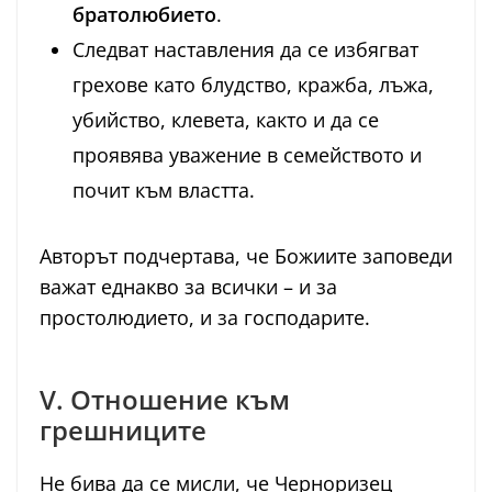
братолюбието
.
Следват наставления да се избягват
грехове като блудство, кражба, лъжа,
убийство, клевета, както и да се
проявява уважение в семейството и
почит към властта.
Авторът подчертава, че Божиите заповеди
важат еднакво за всички – и за
простолюдието, и за господарите.
V. Отношение към
грешниците
Не бива да се мисли, че Черноризец