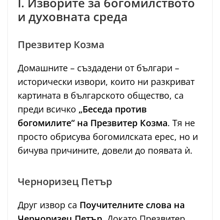
I. Изворите за богомилството
и духовната среда
Презвитер Козма
Домашните – създадени от българи –
исторически извори, които ни разкриват
картината в българското общество, са
преди всичко
„Беседа против
богомилите“ на Презвитер Козма
. Тя не
просто обрисува богомилската ерес, но и
бичува причините, довели до появата ѝ.
Черноризец Петър
Друг извор са
Поучителните слова на
Черноризец Петър
. Докато Презвитер