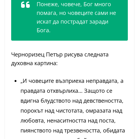
Понеже, човече, Бог много
помага, но човеците сами не
искат да пострадат заради
Бога.
Черноризец Петър рисува следната
духовна картина:
„И човеците възприеха неправдата, а
правдата отхвърлиха… Защото се
вдигна блудството над девствеността,
порокът над чистотата, омразата над
любовта, ненаситността над поста,
пиянството над трезвеността, обидата