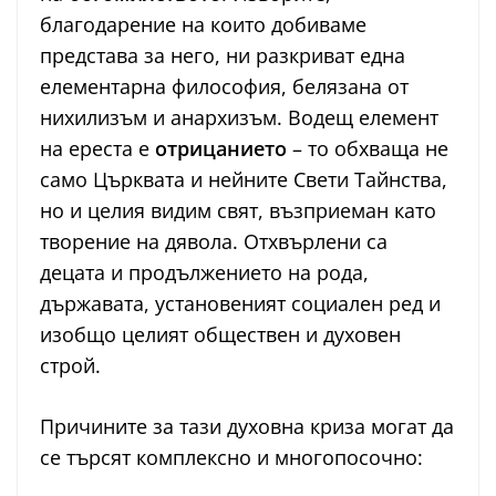
благодарение на които добиваме
представа за него, ни разкриват една
елементарна философия, белязана от
нихилизъм и анархизъм. Водещ елемент
на ереста е
отрицанието
– то обхваща не
само Църквата и нейните Свети Тайнства,
но и целия видим свят, възприеман като
творение на дявола. Отхвърлени са
децата и продължението на рода,
държавата, установеният социален ред и
изобщо целият обществен и духовен
строй.
Причините за тази духовна криза могат да
се търсят комплексно и многопосочно: