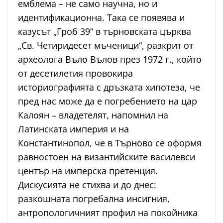
емблема – не само научна, но и
идентификационна. Така се появява и
казусът „Гроб 39“ в търновската църква
„Св. Четиридесет мъченици“, разкрит от
археолога Въло Вълов през 1972 г., който
от десетилетия провокира
историографията с дръзката хипотеза, че
пред нас може да е погребението на цар
Калоян – владетелят, напомнил на
Латинската империя и на
Константинопол, че в Търново се оформя
равностоен на византийските василевси
център на имперска претенция.
Дискусията не стихва и до днес:
разкошната погребална инсигния,
антропологичният профил на покойника