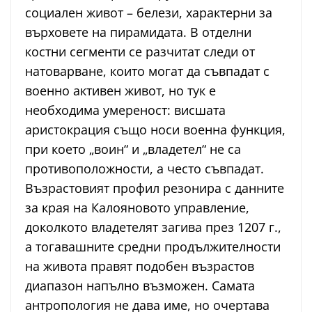
социален живот – белези, характерни за
върховете на пирамидата. В отделни
костни сегменти се разчитат следи от
натоварване, които могат да съвпадат с
военно активен живот, но тук е
необходима умереност: висшата
аристокрация също носи военна функция,
при което „воин“ и „владетел“ не са
противоположности, а често съвпадат.
Възрастовият профил резонира с данните
за края на Калояновото управление,
доколкото владетелят загива през 1207 г.,
а тогавашните средни продължителности
на живота правят подобен възрастов
диапазон напълно възможен. Самата
антропология не дава име, но очертава