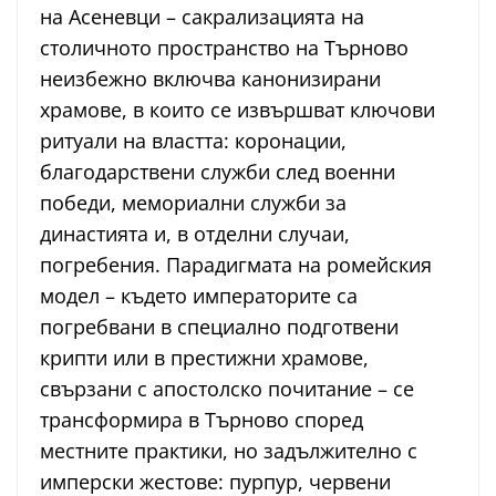
на Асеневци – сакрализацията на
столичното пространство на Търново
неизбежно включва канонизирани
храмове, в които се извършват ключови
ритуали на властта: коронации,
благодарствени служби след военни
победи, мемориални служби за
династията и, в отделни случаи,
погребения. Парадигмата на ромейския
модел – където императорите са
погребвани в специално подготвени
крипти или в престижни храмове,
свързани с апостолско почитание – се
трансформира в Търново според
местните практики, но задължително с
имперски жестове: пурпур, червени