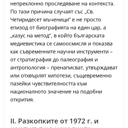
непреклонно проследяване на контекста.
По тази причина случаят със „Св.
Четиридесет мъченици“ е не просто
епизод от биографията на един цар, а
„казус на метод“, в който българската
медиевистика се самоосмисля и показва
как съвременните научни инструменти –
от стратиграфия до палеография и
антропология – пренаписват, утвърждават
или отхвърлят хипотези, същевременно
пазейки чувствителността към
националното значение на подобни
открития.
II. Разкопките от 1972 г. и