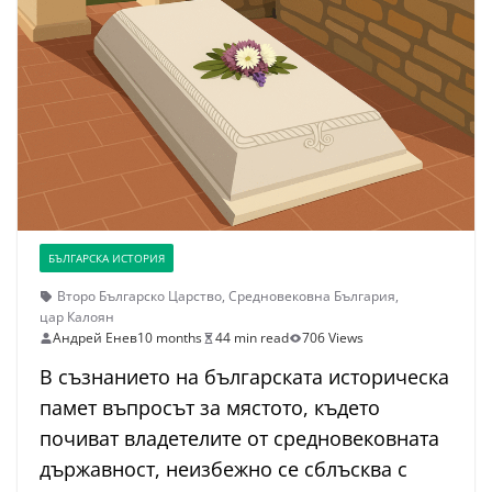
БЪЛГАРСКА ИСТОРИЯ
Второ Българско Царство
,
Средновековна България
,
цар Калоян
Андрей Енев
10 months
44 min read
706 Views
В съзнанието на българската историческа
памет въпросът за мястото, където
почиват владетелите от средновековната
държавност, неизбежно се сблъсква с