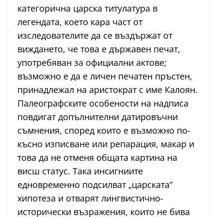
категорична царска титулатура в
легендата, което кара част от
изследователите да се въздържат от
виждането, че това е държавен печат,
употребяван за официални актове;
възможно е да е личен печатен пръстен,
принадлежал на аристократ с име Калоян.
Палеографските особености на надписа
повдигат допълнителни датировъчни
съмнения, според които е възможно по-
късно изписване или репарация, макар и
това да не отменя общата картина на
висш статус. Така инсигниите
едновременно подсилват „царската“
хипотеза и отварят лингвистично-
исторически възражения, които не бива