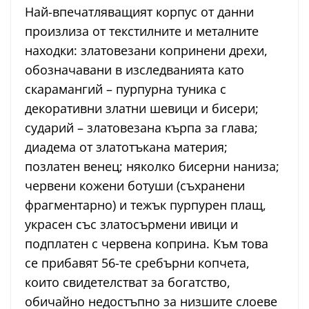
Най-впечатляващият корпус от данни
произлиза от текстилните и металните
находки: златовезани копринени дрехи,
обозначавани в изследванията като
скарамангий – пурпурна туника с
декоративни златни шевици и бисери;
сударий – златовезана кърпа за глава;
диадема от златотъкана материя;
позлатен венец; няколко бисерни наниза;
червени кожени ботуши (съхранени
фрагментарно) и тежък пурпурен плащ,
украсен със златосърмени ивици и
подплатен с червена коприна. Към това
се прибавят 56-те сребърни копчета,
които свидетелстват за богатство,
обичайно недостъпно за низшите слоеве