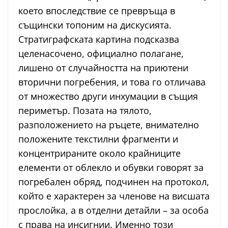
което впоследствие се превръща в
същински топоним на дискусията.
Стратиграфската картина подсказва
целенасочено, официално полагане,
лишено от случайността на приютени
вторични погребения, и това го отличава
от множество други инхумации в същия
периметър. Позата на тялото,
разположението на ръцете, внимателно
положените текстилни фрагменти и
концентрираните около крайниците
елементи от облекло и обувки говорят за
погребален обряд, подчинен на протокол,
който е характерен за членове на висшата
прослойка, а в отделни детайли – за особа
с права на инсигнии. Именно този