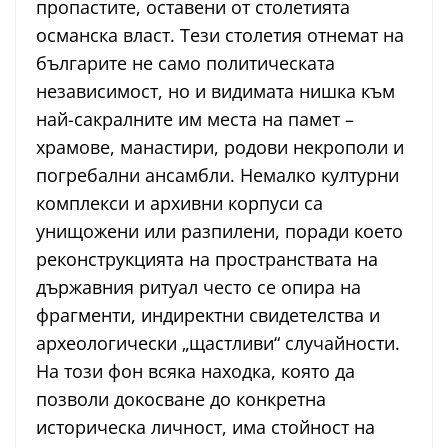
пропастите, оставени от столетията
османска власт. Тези столетия отнемат на
българите не само политическата
независимост, но и видимата нишка към
най-сакралните им места на памет –
храмове, манастири, родови некрополи и
погребални ансамбли. Немалко културни
комплекси и архивни корпуси са
унищожени или разпилени, поради което
реконструкцията на пространствата на
държавния ритуал често се опира на
фрагменти, индиректни свидетелства и
археологически „щастливи“ случайности.
На този фон всяка находка, която да
позволи докосване до конкретна
историческа личност, има стойност на