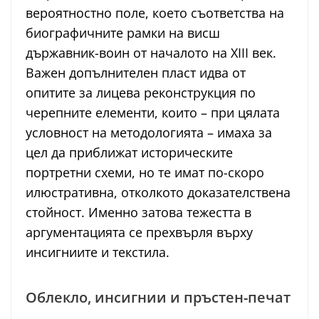
вероятностно поле, което съответства на
биографичните рамки на висш
държавник-воин от началото на XIII век.
Важен допълнителен пласт идва от
опитите за лицева реконструкция по
черепните елементи, които – при цялата
условност на методологията – имаха за
цел да приближат историческите
портретни схеми, но те имат по-скоро
илюстративна, отколкото доказателствена
стойност. Именно затова тежестта в
аргументацията се прехвърля върху
инсигниите и текстила.
Облекло, инсигнии и пръстен-печат