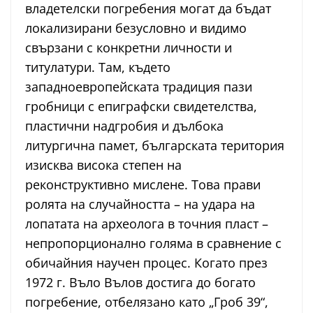
владетелски погребения могат да бъдат
локализирани безусловно и видимо
свързани с конкретни личности и
титулатури. Там, където
западноевропейската традиция пази
гробници с епиграфски свидетелства,
пластични надгробия и дълбока
литургична памет, българската територия
изисква висока степен на
реконструктивно мислене. Това прави
ролята на случайността – на удара на
лопатата на археолога в точния пласт –
непропорционално голяма в сравнение с
обичайния научен процес. Когато през
1972 г. Въло Вълов достига до богато
погребение, отбелязано като „Гроб 39“,