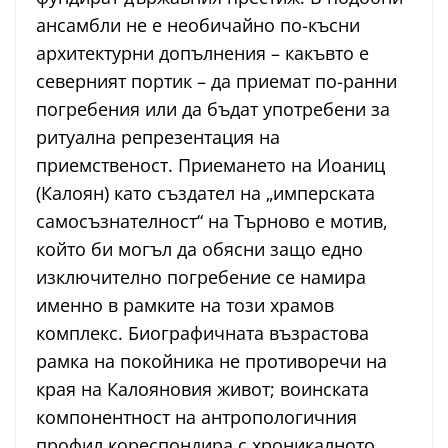
ансамбли не е необичайно по-късни
архитектурни допълнения – какъвто е
северният портик – да приемат по-ранни
погребения или да бъдат употребени за
ритуална репрезентация на
приемственост. Приемането на Иоаниц
(Калоян) като създател на „имперската
самосъзнателност“ на Търново е мотив,
който би могъл да обясни защо едно
изключително погребение се намира
именно в рамките на този храмов
комплекс. Биографичната възрастова
рамка на покойника не противоречи на
края на Калояновия живот; воинската
компонентност на антропологичния
профил кореспондира с хроникалното