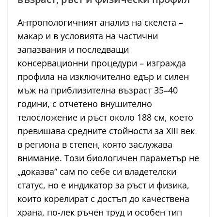
Антропологичният анализ на скелета –
макар и в условията на частични
запазвания и последващи
консервационни процедури – изгражда
профила на изключително едър и силен
мъж на приблизителна възраст 35–40
години, с отчетено внушително
телосложение и ръст около 188 см, което
превишава средните стойности за XIII век
в региона в степен, която заслужава
внимание. Този биологичен параметър не
„доказва“ сам по себе си владетелски
статус, но е индикатор за ръст и физика,
които корелират с достъп до качествена
храна, по-лек ръчен труд и особен тип