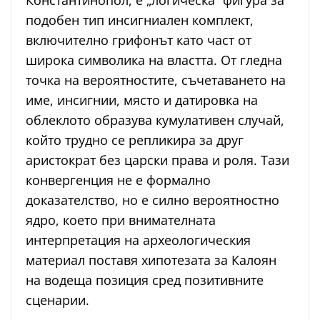
Константинопол, е „логическа“ фигура за
подобен тип инсигниален комплект,
включително грифонът като част от
широка символика на властта. От гледна
точка на вероятностите, съчетаването на
име, инсигнии, място и датировка на
облеклото образува кумулативен случай,
който трудно се репликира за друг
аристократ без царски права и роля. Тази
конвергенция не е формално
доказателство, но е силно вероятностно
ядро, което при внимателната
интерпретация на археологическия
материал поставя хипотезата за Калоян
на водеща позиция сред позитивните
сценарии.