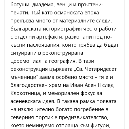
ботуши, диадема, венци и пръстени-
печати. Тъй като османската епоха
прекъсва много от материалните следи,
българската историография често работи
с отделни артефакти, разкопани под по-
късни наслоявания, които трябва да бъдат
ситуирани в реконструирана
церемониална география. В тази
реконструкция църквата „Св. Четиридесет
мъченици“ заема особено място – тя е и
благодарствен храм на Иван Асен II след
Клокотница, и мемориален фокус за
асеневската идея. В такава рамка появата
на изключително богато погребение в
северния портик е предизвикателство,
което неминуемо отпраща към фигури,