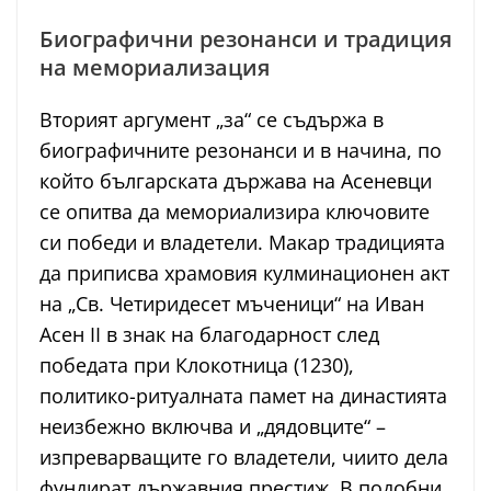
Биографични резонанси и традиция
на мемориализация
Вторият аргумент „за“ се съдържа в
биографичните резонанси и в начина, по
който българската държава на Асеневци
се опитва да мемориализира ключовите
си победи и владетели. Макар традицията
да приписва храмовия кулминационен акт
на „Св. Четиридесет мъченици“ на Иван
Асен II в знак на благодарност след
победата при Клокотница (1230),
политико-ритуалната памет на династията
неизбежно включва и „дядовците“ –
изпреварващите го владетели, чиито дела
фундират държавния престиж. В подобни