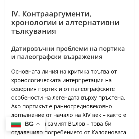
IV. Контрааргументи,
хронологии и алтернативни
тълкувания
Датировъчни проблеми на портика
и палеографски възражения
Основната линия на критика тръгва от
хронологическата интерпретация на
северния портик и от палеографските
особености на легендата върху пръстена.
Ако портикът е ранносредновековно
допълнение от начало на XIV век – както е
предполагал самият Вълов – това би
BG
отдалечило погребението от Калояновата