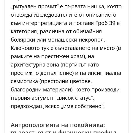
„ритуален прочит“ е първата нишка, която
отвежда изследователите от описанието
към интерпретацията и поставя Гроб 39 в
категория, различна от обичайния
болярски или монашески некропол.
Ключовото тук е съчетаването на място (в
рамките на престижен храм), на
архитектурна зона (портикът като
престижно допълнение) и на инсигниална
семиотика (престолни цветове,
благородни материали), което производи
първия аргумент „висок статус“,
предхождащ всяко „име собствено“.
Антропологията на покойника:
възраст, ръст и физически профил