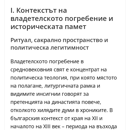
I. Контекстът на
владетелското погребение и
историческата памет
Ритуал, сакрално пространство и
политическа легитимност
Владетелското погребение в
средновековния свят е концентрат на
политическа теология, при която мястото
на полагане, литургичната рамка и
видимите инсигнии говорят за
претенцията на династията повече,
отколкото хилядите думи в хрониките. В
българския контекст от края на XII и
началото на XIII век – периода на възхода