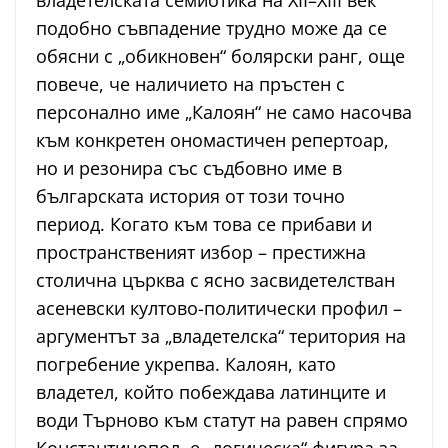
владетелската семиотика на XII–XIII век
подобно съвпадение трудно може да се
обясни с „обикновен“ болярски ранг, още
повече, че наличието на пръстен с
персонално име „Калоян“ не само насочва
към конкретен ономастичен репертоар,
но и резонира със съдбовно име в
българската история от този точно
период. Когато към това се прибави и
пространственият избор – престижна
столична църква с ясно засвидетелстван
асеневски култово-политически профил –
аргументът за „владетелска“ територия на
погребение укрепва. Калоян, като
владетел, който побеждава латинците и
води Търново към статут на равен спрямо