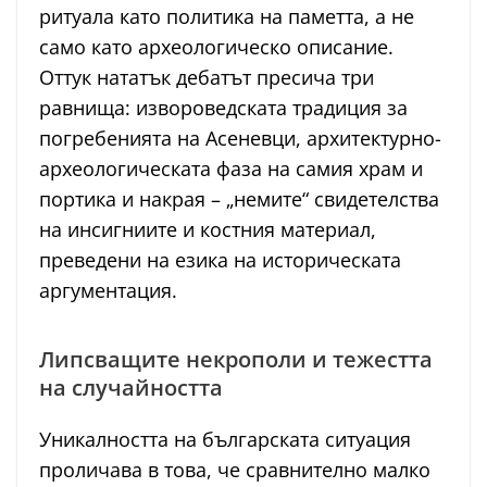
ритуала като политика на паметта, а не
само като археологическо описание.
Оттук нататък дебатът пресича три
равнища: извороведската традиция за
погребенията на Асеневци, архитектурно-
археологическата фаза на самия храм и
портика и накрая – „немите“ свидетелства
на инсигниите и костния материал,
преведени на езика на историческата
аргументация.
Липсващите некрополи и тежестта
на случайността
Уникалността на българската ситуация
проличава в това, че сравнително малко