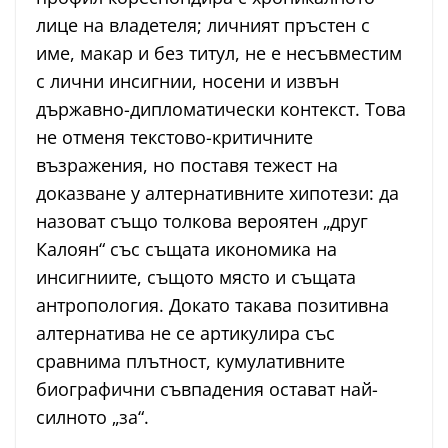
лице на владетеля; личният пръстен с
име, макар и без титул, не е несъвместим
с лични инсигнии, носени и извън
държавно-дипломатически контекст. Това
не отменя текстово-критичните
възражения, но поставя тежест на
доказване у алтернативните хипотези: да
назоват също толкова вероятен „друг
Калоян“ със същата икономика на
инсигниите, същото място и същата
антропология. Докато такава позитивна
алтернатива не се артикулира със
сравнима плътност, кумулативните
биографични съвпадения остават най-
силното „за“.