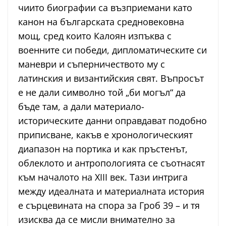
чиито биографии са възприемани като
канон на българската средновековна
мощ, сред които Калоян изпъква с
военните си победи, дипломатическите си
маневри и съперничеството му с
латинския и византийския свят. Въпросът
е не дали символно той „би могъл“ да
бъде там, а дали материало-
историческите данни оправдават подобно
приписване, какъв е хронологическият
диапазон на портика и как пръстенът,
облеклото и антропологията се съотнасят
към началото на XIII век. Тази интрига
между идеалната и материалната история
е сърцевината на спора за Гроб 39 – и тя
изисква да се мисли внимателно за