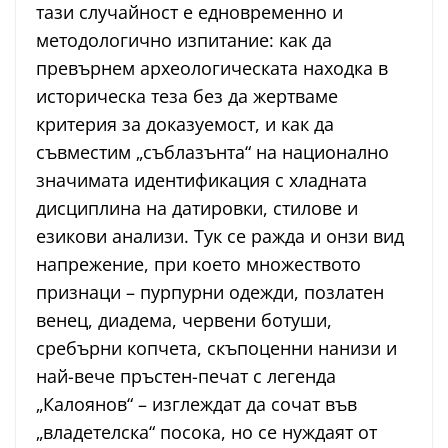
тази случайност е едновременно и
методологично изпитание: как да
превърнем археологическата находка в
историческа теза без да жертваме
критерия за доказуемост, и как да
съвместим „съблазънта“ на национално
значимата идентификация с хладната
дисциплина на датировки, стилове и
езикови анализи. Тук се ражда и онзи вид
напрежение, при което множеството
признаци – пурпурни одежди, позлатен
венец, диадема, червени ботуши,
сребърни копчета, скъпоценни нанизи и
най-вече пръстен-печат с легенда
„Калоянов“ – изглеждат да сочат във
„владетелска“ посока, но се нуждаят от