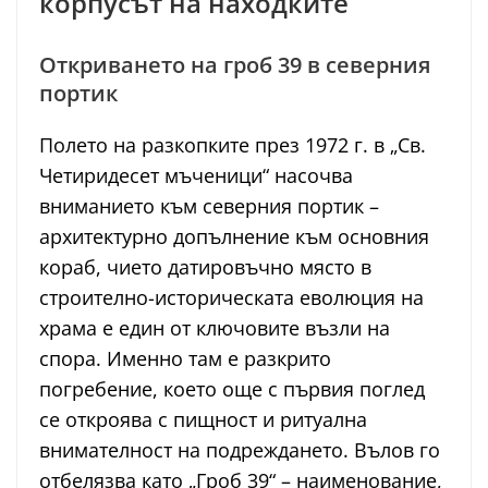
корпусът на находките
Откриването на гроб 39 в северния
портик
Полето на разкопките през 1972 г. в „Св.
Четиридесет мъченици“ насочва
вниманието към северния портик –
архитектурно допълнение към основния
кораб, чието датировъчно място в
строително-историческата еволюция на
храма е един от ключовите възли на
спора. Именно там е разкрито
погребение, което още с първия поглед
се откроява с пищност и ритуална
внимателност на подреждането. Вълов го
отбелязва като „Гроб 39“ – наименование,