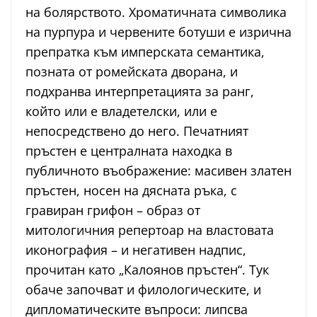
на болярството. Хроматичната символика
на пурпура и червените ботуши е изрична
препратка към имперската семантика,
позната от ромейската дворана, и
подхранва интерпретацията за ранг,
който или е владетелски, или е
непосредствено до него. Печатният
пръстен е централната находка в
публичното въображение: масивен златен
пръстен, носен на дясната ръка, с
гравиран грифон – образ от
митологичния репертоар на властовата
иконография – и негативен надпис,
прочитан като „Калоянов пръстен“. Тук
обаче започват и филологическите, и
дипломатическите въпроси: липсва