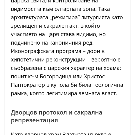
царска свита) и контролиране на
видимостта към олтарната зона. Така
архитектурата „режисира“ литургията като
зрелищен и сакрален акт, в който
участието на царя става видимо, но
подчинено на каноничния ред.
Иконографската програма – дори в
хипотетични реконструкции – вероятно е
съобразена с царския характер на храма:
почит към Богородица или Христос
Пантократор в купола би била теологична
рамка, която легитимира земната власт.
Дворцов протокол и сакрална
репрезентация
Като дворцов храм Златната църква е