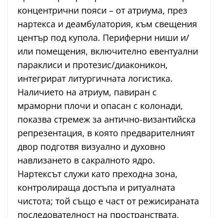
концентрични пояси – от атриума, през
нартекса и деамбулатория, към свещения
център под купола. Периферни ниши и/
или помещения, включително евентуални
параклиси и протезис/диаконикон,
интегрират литургичната логистика.
Наличието на атриум, павиран с
мраморни плочи и опасан с колонади,
показва стремеж за антично-византийска
репрезентация, в която предварителният
двор подготвя визуално и духовно
навлизането в сакралното ядро.
Нартексът служи като преходна зона,
контролираща достъпа и ритуалната
чистота; той също е част от режисираната
последователност на пространствата,