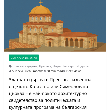
БЪЛГАРСКА ИСТОРИЯ
Златната църква
,
Преслав
,
Първо Българско Царство
Андрей Енев
9 months
20 min read
1099 Views
Златната църква в Преслав – известна
още като Кръглата или Симеоновата
църква – е най-яркото архитектурно
свидетелство за политическата и
културната програма на българския