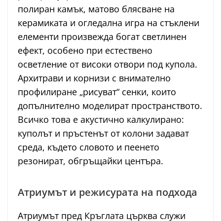
полиран камък, матово блясване на
керамиката и огледална игра на стъклени
елементи произвежда богат светлинен
ефект, особено при естествено
осветление от високи отвори под купола.
Архитрави и корнизи с внимателно
профилиране „рисуват“ сенки, които
допълнително моделират пространството.
Всичко това е акустично калкулирано:
куполът и пръстенът от колони задават
среда, където словото и пеенето
резонират, обгръщайки центъра.
Атриумът и режисурата на подхода
Атриумът пред Кръглата църква служи