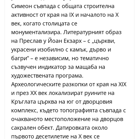
Симеон съвпада с общата строителна
активност от края на IX и началото на X
век, когато столицата се
монументализира. Литературният образ
на Преслав у Йоан Екзарх – с „църкви,
украсени изобилно с камък, дърво и
багри“ – е независим, но тематично
съзвучен индикатор за мащаба на
художествената програма.
Археологическите разкопки от края на XIX
и през XX век локализират руините на
Кръглата църква на юг от дворцовия
комплекс, където топографията съвпада с
очакваното местоположение на дворцов
сакрален обект. Датировката около
първото десетилетие на X век се