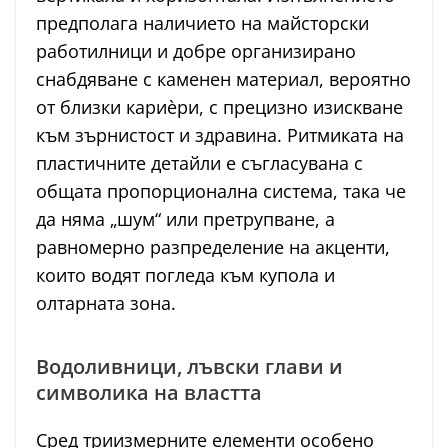
предполага наличието на майсторски
работилници и добре организирано
снабдяване с каменен материал, вероятно
от близки кариѐри, с прецизно изискване
към зърнистост и здравина. Ритмиката на
пластичните детайли е съгласувана с
общата пропорционална система, така че
да няма „шум“ или претрупване, а
равномерно разпределение на акценти,
които водят погледа към купола и
олтарната зона.
Водоливници, лъвски глави и
символика на властта
Сред триизмерните елементи особено