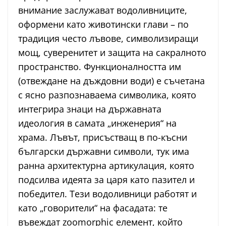
внимание заслужават водоливниците,
оформени като животински глави – по
традиция често лъвове, символизиращи
мощ, суверенитет и защита на сакралното
пространство. Функционалността им
(отвеждане на дъждовни води) е съчетана
с ясно разпознаваема символика, която
интегрира знаци на държавната
идеология в самата „инженерия“ на
храма. Лъвът, присъстващ в по-късни
български държавни символи, тук има
ранна архитектурна артикулация, която
подсилва идеята за царя като пазител и
победител. Тези водоливници работят и
като „говорители“ на фасадата: те
въвеждат zoomorphic елемент, който