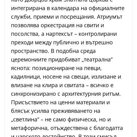
интегрирана в календара на официалните
служби, приеми и посрещания. Атриумът
позволява оркестрация на свити и
посолства, а нартексът – контролирани
преходи между публично и вътрешно
пространство. В подобна среда
церемониите придобиват „театрална“
яснота: позициониране на певци,
кадилници, носене на свещи, излизане и
влизане на клира и свитата – всичко е
синхронизирано с архитектурния ритъм.
Присъствието на ценни материали и
блясък усилва преживяването на
„светлина“ – не само физическа, но и
метафорична, отъждествена с благодатта
и царското достойнство. В този смисъл