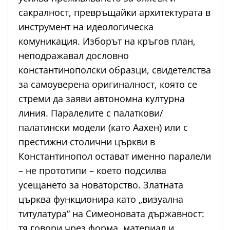
сакралност, превръщайки архитектурата в
инструмент на идеологическа
комуникация. Изборът на кръгов план,
неподражавал дословно
константинополски образци, свидетелства
за самоуверена оригиналност, която се
стреми да заяви автономна културна
линия. Паралелите с палаткови/
палатински модели (като Аахен) или с
престижни столични църкви в
Константинопол остават именно паралели
– не прототипи – което подсилва
усещането за новаторство. Златната
църква функционира като „визуална
титулатура“ на Симеоновата държавност:
тя говори чрез форма, материал и