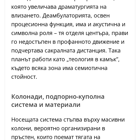
която увеличава драматургията на
влизането. Деамбулаторията, освен
процесионна функция, има и акустична и
символна роля – тя отделя центъра, прави
го недостъпен в профанното движение и
подчертава сакралната дистанция. Така
планът работи като „теология в камък“,
където всяка зона има семиотична
стойност.
Колонади, подпорно-куполна
система и материали
Носещата система стъпва върху масивни
колони, вероятно организирани в
пръстен, които поемат тягата на