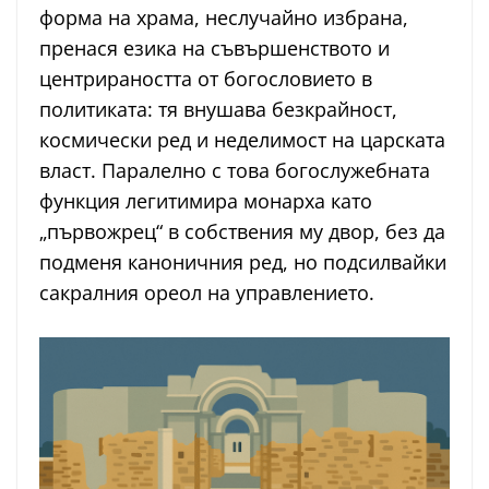
форма на храма, неслучайно избрана,
пренася езика на съвършенството и
центрираността от богословието в
политиката: тя внушава безкрайност,
космически ред и неделимост на царската
власт. Паралелно с това богослужебната
функция легитимира монарха като
„първожрец“ в собствения му двор, без да
подменя каноничния ред, но подсилвайки
сакралния ореол на управлението.