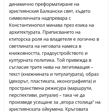
динамично преформатиране на
християнския Балкански свят, където
символичната надпревара с
Константинопол минава през езика на
архитектурата. Приписването на
ктиторска роля на владетеля е логично в
светлината на неговата намеса в
книжовността, градоустройството и
културната политика. Той привежда в
съгласие трите нива на легитимация –
текст (книжнината и титулатурата), образ
(декорът, пластиката, иконографията) и
пространствена режисура (маршрути,
перспективи, ритуали) – така че да
произведе усещане за „втора столица“ на
християнската ойкумена. Кръговата