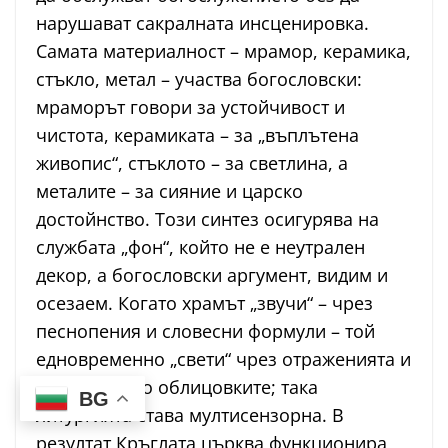
нарушават сакралната инсценировка.
Самата материалност – мрамор, керамика,
стъкло, метал – участва богословски:
мраморът говори за устойчивост и
чистота, керамиката – за „въплътена
живопис“, стъклото – за светлина, а
металите – за сияние и царско
достойнство. Този синтез осигурява на
службата „фон“, който не е неутрален
декор, а богословски аргумент, видим и
осезаем. Когато храмът „звучи“ – чрез
песнопения и словесни формули – той
едновременно „свети“ чрез отраженията и
бликовете по облицовките; така
BG
литургията става мултисензорна. В
резултат Кръглата църква функционира