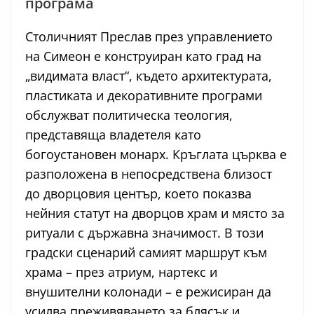
програма
Столичният Преслав през управлението
на Симеон е конструиран като град на
„видимата власт“, където архитектурата,
пластиката и декоративните програми
обслужват политическа теология,
представяща владетеля като
богоустановен монарх. Кръглата църква е
разположена в непосредствена близост
до дворцовия център, което показва
нейния статут на дворцов храм и място за
ритуали с държавна значимост. В този
градски сценарий самият маршрут към
храма – през атриум, нартекс и
внушителни колонади – е режисиран да
усилва преживяването за блясък и