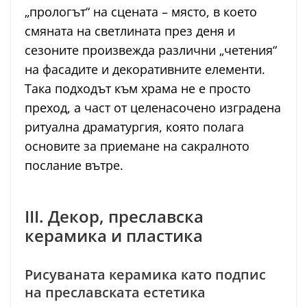
„прологът“ на сцената – място, в което
смяната на светлината през деня и
сезоните произвежда различни „четения“
на фасадите и декоративните елементи.
Така подходът към храма не е просто
преход, а част от целенасочено изградена
ритуална драматургия, която полага
основите за приемане на сакралното
послание вътре.
III. Декор, преславска
керамика и пластика
Рисуваната керамика като подпис
на преславската естетика