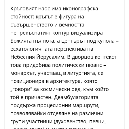
Кръговият наос има иконографска
стойност: кръгът е фигура на
съвършенството и вечността,
непрекъснатият контур визуализира
Божията пълнота, а центърът под купола –
есхатологичната перспектива на
Небесния Йерусалим. В дворцов контекст
това придобива политически нюанс –
монархът, участващ в литургията, се
позиционира в архитектура, която
„говори“ за космически ред, към който
той е причастен. Деамбулаторията
поддържа процесионни маршрути,
позволявайки отделяне на различни
групи участници (духовенство, певци,