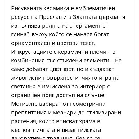
Рисуваната керамика е емблематичен
ресурс на Преслав и в Златната църква тя
изпълнява ролята на „пергамент от
глина“, върху който се нанася богат
орнаментален и цветови текст.
Инкрустациите с керамични плочи – в
комбинация със стъклени елементи – не
само добавят цветност, но и създават
живописни повърхности, чиято игра на
светлина е изчислена за интериор с
ограничен пряк достъп на слънце.
Мотивите варират от геометрични
преплитания и меандри до стилизирани
растения, които вписват храма в
късноантичната и византийската
декоративна традиция, без да се