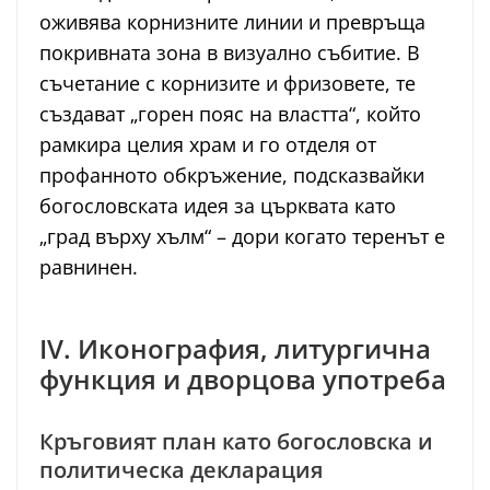
оживява корнизните линии и превръща
покривната зона в визуално събитие. В
съчетание с корнизите и фризовете, те
създават „горен пояс на властта“, който
рамкира целия храм и го отделя от
профанното обкръжение, подсказвайки
богословската идея за църквата като
„град върху хълм“ – дори когато теренът е
равнинен.
IV. Иконография, литургична
функция и дворцова употреба
Кръговият план като богословска и
политическа декларация