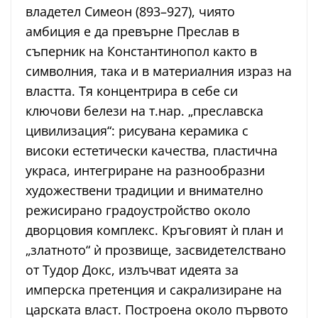
владетел Симеон (893–927), чиято
амбиция е да превърне Преслав в
съперник на Константинопол както в
символния, така и в материалния израз на
властта. Тя концентрира в себе си
ключови белези на т.нар. „преславска
цивилизация“: рисувана керамика с
високи естетически качества, пластична
украса, интегриране на разнообразни
художествени традиции и внимателно
режисирано градоустройство около
дворцовия комплекс. Кръговият ѝ план и
„златното“ ѝ прозвище, засвидетелствано
от Тудор Докс, излъчват идеята за
имперска претенция и сакрализиране на
царската власт. Построена около първото