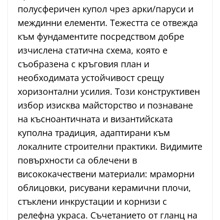
полусферичен купол чрез арки/паруси и
междинни елементи. Тежестта се отвежда
към фундаментите посредством добре
изчислена статична схема, която е
съобразена с кръговия план и
необходимата устойчивост срещу
хоризонтални усилия. Този конструктивен
избор изисква майсторство и познаване
на късноантичната и византийската
куполна традиция, адаптирани към
локалните строителни практики. Видимите
повърхности са облечени в
висококачествени материали: мраморни
облицовки, рисувани керамични плочи,
стъклени инкрустации и корнизи с
релефна украса. Съчетанието от гланц на