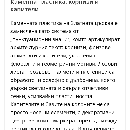
Каменна пластика, корнизи и
капители
Каменната пластика на Златната църква е
замислена като система от
„пунктуационни знаци“, които артикулират
архитектурния текст: корнизи, фризове,
архиволти и капители, украсени с
флорални и геометрични мотиви. Лозови
листа, гроздове, палмети и плетеници са
обработени релефно с дълбочина, която
държи светлината и хвърля отчетливи
сенки, усилвайки пластичността.
Капителите и базите на колоните не са
просто носещи елементи, а декоративни
центрове, които маркират прехода между
вертикала и хоризонтала. Изпълнението