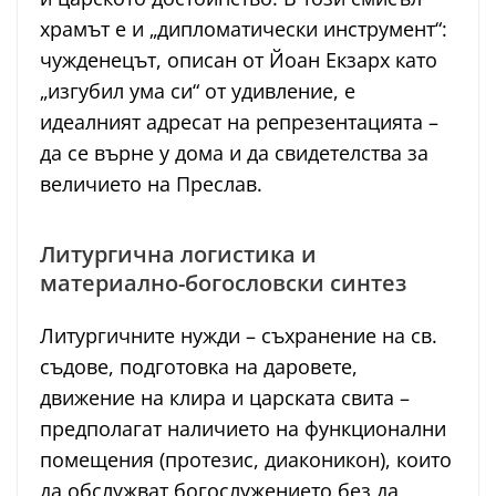
храмът е и „дипломатически инструмент“:
чужденецът, описан от Йоан Екзарх като
„изгубил ума си“ от удивление, е
идеалният адресат на репрезентацията –
да се върне у дома и да свидетелства за
величието на Преслав.
Литургична логистика и
материално-богословски синтез
Литургичните нужди – съхранение на св.
съдове, подготовка на даровете,
движение на клира и царската свита –
предполагат наличието на функционални
помещения (протезис, диаконикон), които
да обслужват богослужението без да