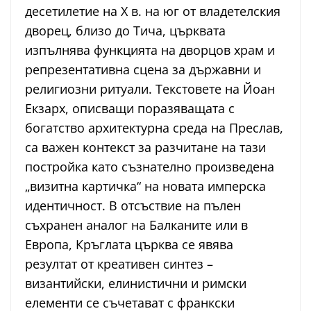
десетилетие на Х в. на юг от владетелския
дворец, близо до Тича, църквата
изпълнява функцията на дворцов храм и
репрезентативна сцена за държавни и
религиозни ритуали. Текстовете на Йоан
Екзарх, описващи поразяващата с
богатство архитектурна среда на Преслав,
са важен контекст за разчитане на тази
постройка като съзнателно произведена
„визитна картичка“ на новата имперска
идентичност. В отсъствие на пълен
съхранен аналог на Балканите или в
Европа, Кръглата църква се явява
резултат от креативен синтез –
византийски, елинистични и римски
елементи се съчетават с франкски