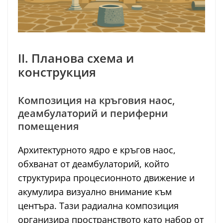
II. Планова схема и
конструкция
Композиция на кръговия наос,
деамбулаторий и периферни
помещения
Архитектурното ядро е кръгов наос,
обхванат от деамбулаторий, който
структурира процесионното движение и
акумулира визуално внимание към
центъра. Тази радиална композиция
организира пространството като набор от