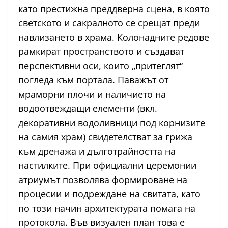
като престижна преддверна сцена, в която
светското и сакралното се срещат преди
навлизането в храма. Колонадните редове
рамкират пространството и създават
перспективни оси, които „притеглят“
погледа към портала. Паважът от
мраморни плочи и наличието на
водоотвеждащи елементи (вкл.
декоративни водоливници под корнизите
на самия храм) свидетелстват за грижа
към дренажа и дълготрайността на
настилките. При официални церемонии
атриумът позволява формироване на
процесии и подреждане на свитата, като
по този начин архитектурата помага на
протокола. Във визуален план това е