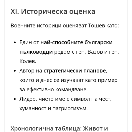
XI. Историческа оценка
Военните историци оценяват Тошев като:
Един от
най-способните български
пълководци
редом с ген. Вазов и ген.
Колев.
Автор на
стратегически планове
,
които и днес се изучават като пример
за ефективно командване.
Лидер, чието име е символ на чест,
хуманност и патриотизъм.
Хронологична таблица: Живот и