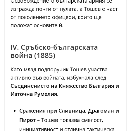
Освобождението българската армия се
изгражда почти от нулата, а Тошев е част
от поколението офицери, които ще
положат основите ѝ.
IV. Сръбско-българската
война (1885)
Като млад подпоручик Тошев участва
активно във войната, избухнала след
Съединението на Княжество България и
Източна Румелия
.
Сражения при Сливница, Драгоман и
Пирот
– Тошев показва смелост,
инициативност и отлична тактическа