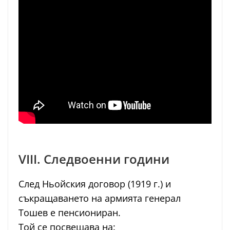
VIII. Следвоенни години
След Ньойския договор (1919 г.) и
съкращаването на армията генерал
Тошев е пенсиониран.
Той се посвещава на: