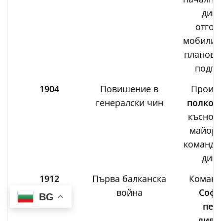
диви
отгов
мобилиз
планове
подго
1904
Повишение в
Произв
генералски чин
полков
късно г
майор)
командв
диви
1912
Първа балканска
Коман
война
Софи
BG
пех
диви