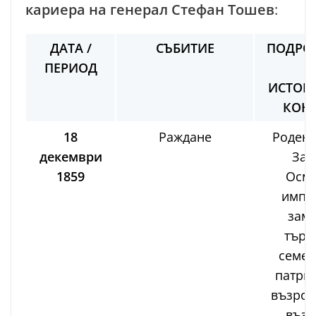
кариера на генерал Стефан Тошев
:
ДАТА /
СЪБИТИЕ
ПОДРО
ПЕРИОД
ИСТОР
КОНТ
18
Раждане
Роден 
декември
Заг
1859
Осма
импер
зам
търг
семей
патри
възрож
възг