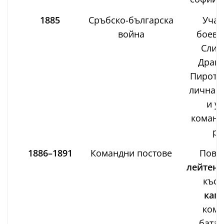
1885
Сръбско-българска
Учас
война
боеве
Слив
Драго
Пирот; 
лична х
и у
команд
ро
1886–1891
Командни постове
Пови
лейтена
късн
кап
кома
батал