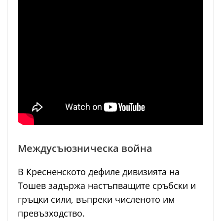
Междусъюзническа война
В Кресненското дефиле дивизията на
Тошев задържа настъпващите сръбски и
гръцки сили, въпреки численото им
превъзходство.