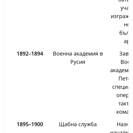
учас
изгражд
нов
бълг
арм
1892–1894
Военна академия в
Завъ
Русия
Воен
академия
Петер
специал
опера
такти
коман
1895–1900
Щабна служба
Назна
начални