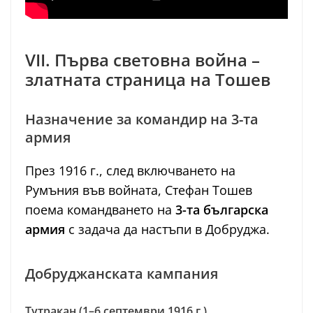
VII. Първа световна война –
златната страница на Тошев
Назначение за командир на 3-та
армия
През 1916 г., след включването на
Румъния във войната, Стефан Тошев
поема командването на
3-та българска
армия
с задача да настъпи в Добруджа.
Добруджанската кампания
Тутракан (1–6 септември 1916 г.)