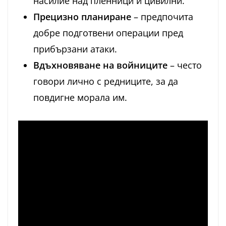
насилие над пленници и цивилни.
Прецизно планиране
– предпочита
добре подготвени операции пред
прибързани атаки.
Вдъхновяване на войниците
– често
говори лично с редниците, за да
повдигне морала им.