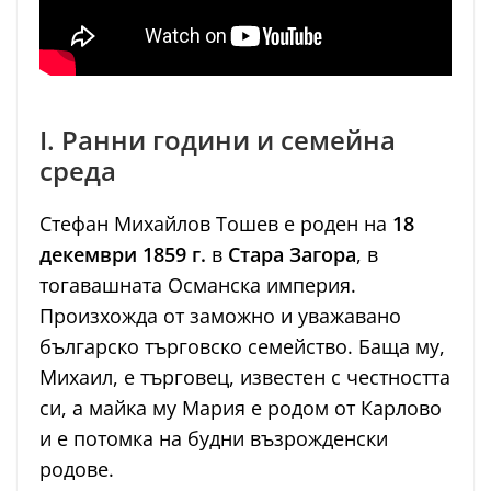
I. Ранни години и семейна
среда
Стефан Михайлов Тошев е роден на
18
декември 1859 г.
в
Стара Загора
, в
тогавашната Османска империя.
Произхожда от заможно и уважавано
българско търговско семейство. Баща му,
Михаил, е търговец, известен с честността
си, а майка му Мария е родом от Карлово
и е потомка на будни възрожденски
родове.