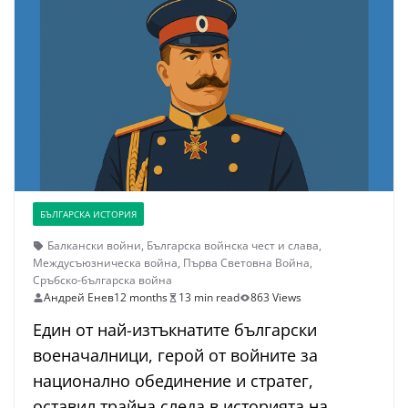
БЪЛГАРСКА ИСТОРИЯ
Балкански войни
,
Българска войнска чест и слава
,
Междусъюзническа война
,
Първа Световна Война
,
Сръбско-българска война
Андрей Енев
12 months
13 min read
863 Views
Един от най-изтъкнатите български
военачалници, герой от войните за
национално обединение и стратег,
оставил трайна следа в историята на