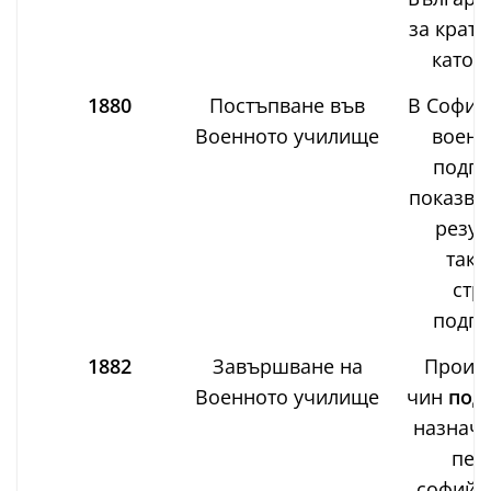
за кратк
като у
1880
Постъпване във
В София
Военното училище
военн
подго
показва
резул
такт
стр
подго
1882
Завършване на
Произв
Военното училище
чин
под
назначе
пех
софийск