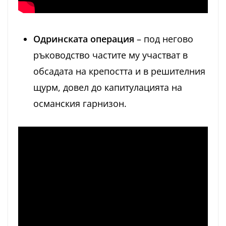
Одринската операция
– под негово
ръководство частите му участват в
обсадата на крепостта и в решителния
щурм, довел до капитулацията на
османския гарнизон.