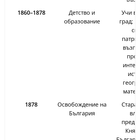
1860–1878
Детство и
Учи в 
образование
град; п
си
патри
възпи
проя
интер
исто
геогр
матем
1878
Освобождение на
Стара 
България
вли
предел
Княж
Българи