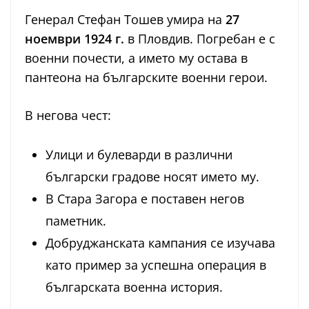
Генерал Стефан Тошев умира на
27
ноември 1924 г.
в Пловдив. Погребан е с
военни почести, а името му остава в
пантеона на българските военни герои.
В негова чест:
Улици и булеварди в различни
български градове носят името му.
В Стара Загора е поставен негов
паметник.
Добруджанската кампания се изучава
като пример за успешна операция в
българската военна история.