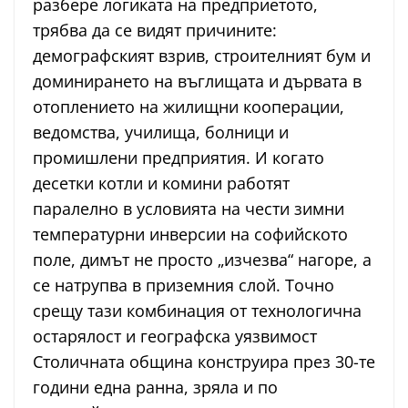
разбере логиката на предприетото,
трябва да се видят причините:
демографският взрив, строителният бум и
доминирането на въглищата и дървата в
отоплението на жилищни кооперации,
ведомства, училища, болници и
промишлени предприятия. И когато
десетки котли и комини работят
паралелно в условията на чести зимни
температурни инверсии на софийското
поле, димът не просто „изчезва“ нагоре, а
се натрупва в приземния слой. Точно
срещу тази комбинация от технологична
остарялост и географска уязвимост
Столичната община конструира през 30-те
години една ранна, зряла и по