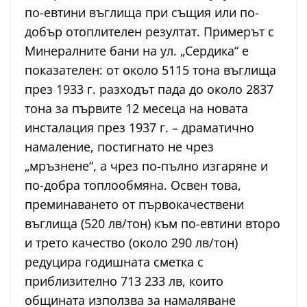
по-евтини въглища при същия или по-
добър отоплителен резултат. Примерът с
Минералните бани на ул. „Сердика“ е
показателен: от около 5115 тона въглища
през 1933 г. разходът пада до около 2837
тона за първите 12 месеца на новата
инсталация през 1937 г. – драматично
намаление, постигнато не чрез
„мръзнене“, а чрез по-пълно изгаряне и
по-добра топлообмяна. Освен това,
преминаването от първокачествени
въглища (520 лв/тон) към по-евтини второ
и трето качество (около 290 лв/тон)
редуцира годишната сметка с
приблизително 713 233 лв, които
общината използва за намаляване