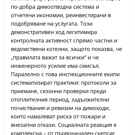
по-добра димоотводна система и
отчетени икономии, реинвестирани в
подобряване на услугата. Този
демонстративен ход легитимира
контролната активност спрямо частни и
ведомствени котелни, защото показва, че
„правилата важат за всички“ и че
инженерното усилие има смисъл.
Паралелно с това инспекционните екипи
систематизират практики: протоколи за
приемане, сезонни проверки преди
отоплителния период, задължителни
почиствания и ревизии на димоходи,
които намаляват риска от пожари и
внезапни откази. Социалната реакция е
комплексна – от първоначален скепсис