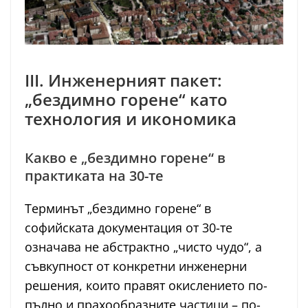
III. Инженерният пакет:
„бездимно горене“ като
технология и икономика
Какво е „бездимно горене“ в
практиката на 30-те
Терминът „бездимно горене“ в
софийската документация от 30-те
означава не абстрактно „чисто чудо“, а
съвкупност от конкретни инженерни
решения, които правят окислението по-
пълно и прахообразните частици – по-