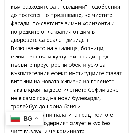
към разходите за „невидими“ подобрения
до постепенно признаване, че чистите
фасади, по-светлите зимни хоризонти и
по-редките оплаквания от дим в
дворовете са реален дивидент.
Включването на училища, болници,
министерства и културни сгради сред
първите преустроени обекти усилва
възпитателния ефект: институциите стават
витрини на новата хигиена на горенето.
Така в края на десетилетието София вече
не е само град на нови булеварди,
тролейбус до Горна баня и
представителни палати, а град, който е
BG
научил, че модерният силует е кух без
чист въздух, и че коминната