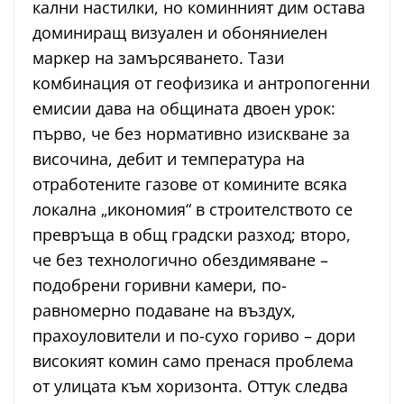
кални настилки, но коминният дим остава
доминиращ визуален и обоняниелен
маркер на замърсяването. Тази
комбинация от геофизика и антропогенни
емисии дава на общината двоен урок:
първо, че без нормативно изискване за
височина, дебит и температура на
отработените газове от комините всяка
локална „икономия“ в строителството се
превръща в общ градски разход; второ,
че без технологично обездимяване –
подобрени горивни камери, по-
равномерно подаване на въздух,
прахоуловители и по-сухо гориво – дори
високият комин само пренася проблема
от улицата към хоризонта. Оттук следва