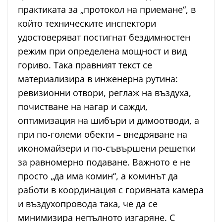
практиката за „протокол на приемане“, в
който техническите инспектори
удостоверяват постигнат бездимностен
режим при определена мощност и вид
гориво. Така правният текст се
материализира в инженерна рутина:
ревизионни отвори, реглаж на въздуха,
почистване на нагар и сажди,
оптимизация на шибъри и димоотводи, а
при по-големи обекти – внедряване на
икономайзери и по-съвършени решетки
за равномерно подаване. Важното е не
просто „да има комин“, а коминът да
работи в координация с горивната камера
и въздухопровода така, че да се
минимизира непълното изгаряне. С