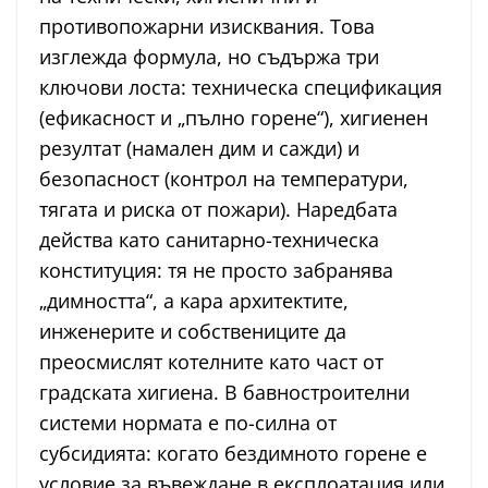
противопожарни изисквания. Това
изглежда формула, но съдържа три
ключови лоста: техническа спецификация
(ефикасност и „пълно горене“), хигиенен
резултат (намален дим и сажди) и
безопасност (контрол на температури,
тягата и риска от пожари). Наредбата
действа като санитарно-техническа
конституция: тя не просто забранява
„димността“, а кара архитектите,
инженерите и собствениците да
преосмислят котелните като част от
градската хигиена. В бавностроителни
системи нормата е по-силна от
субсидията: когато бездимното горене е
условие за въвеждане в експлоатация или