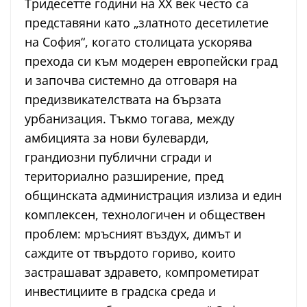
Тридесетте години на ХХ век често са
представяни като „златното десетилетие
на София“, когато столицата ускорява
прехода си към модерен европейски град
и започва системно да отговаря на
предизвикателствата на бързата
урбанизация. Тъкмо тогава, между
амбицията за нови булеварди,
грандиозни публични сгради и
териториално разширение, пред
общинската администрация излиза и един
комплексен, технологичен и обществен
проблем: мръсният въздух, димът и
саждите от твърдото гориво, които
застрашават здравето, компрометират
инвестициите в градска среда и