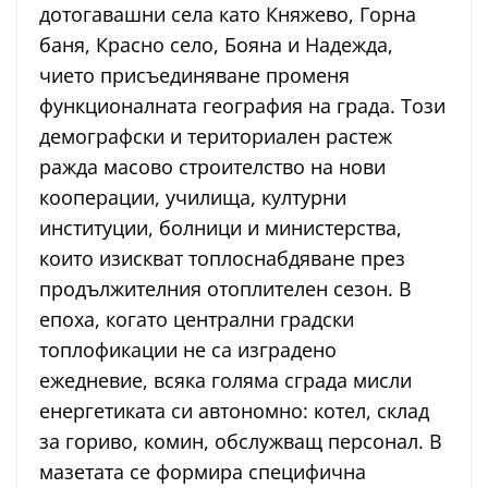
дотогавашни села като Княжево, Горна
баня, Красно село, Бояна и Надежда,
чието присъединяване променя
функционалната география на града. Този
демографски и териториален растеж
ражда масово строителство на нови
кооперации, училища, културни
институции, болници и министерства,
които изискват топлоснабдяване през
продължителния отоплителен сезон. В
епоха, когато централни градски
топлофикации не са изградено
ежедневие, всяка голяма сграда мисли
енергетиката си автономно: котел, склад
за гориво, комин, обслужващ персонал. В
мазетата се формира специфична