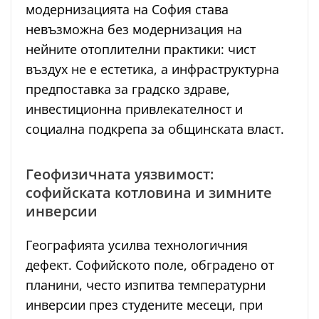
модернизацията на София става
невъзможна без модернизация на
нейните отоплителни практики: чист
въздух не е естетика, а инфраструктурна
предпоставка за градско здраве,
инвестиционна привлекателност и
социална подкрепа за общинската власт.
Геофизичната уязвимост:
софийската котловина и зимните
инверсии
Географията усилва технологичния
дефект. Софийското поле, обградено от
планини, често изпитва температурни
инверсии през студените месеци, при