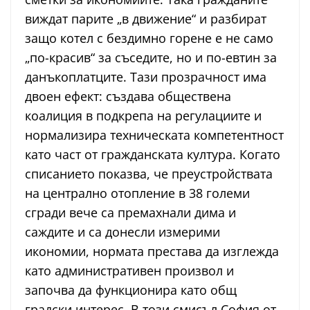
виждат парите „в движение“ и разбират
защо котел с бездимно горене е не само
„по-красив“ за съседите, но и по-евтин за
данъкоплатците. Тази прозрачност има
двоен ефект: създава обществена
коалиция в подкрепа на регулациите и
нормализира техническата компетентност
като част от гражданската култура. Когато
списанието показва, че преустройствата
на централно отопление в 38 големи
сгради вече са премахнали дима и
саждите и са донесли измерими
икономии, нормата престава да изглежда
като административен произвол и
започва да функционира като общ
градски интерес. В този смисъл София от