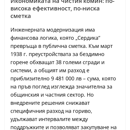
Икономиката на чистия комин: по-
висока ефективност, по-ниска
сметка
Инженерната модернизация има
финансова логика, която „Сердика“
превръща в публична сметка. Към март
1938 г. преустройствата за бездимно
горене обхващат 38 големи сгради и
системи, а общият им разход е
приблизително 9 481 000 лв – сума, която
на пръв поглед изглежда значителна за
общинския и частния сектор. Но
внедрените решения снижават
специфичния разход на гориво,
удължават интервалите между
поддръжките и позволяват закупуване на