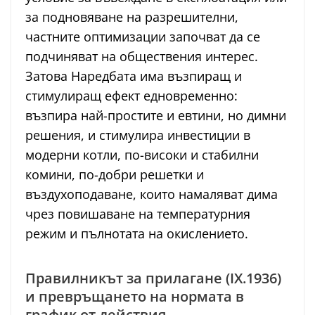
за подновяване на разрешителни,
частните оптимизации започват да се
подчиняват на обществения интерес.
Затова Наредбата има възпиращ и
стимулиращ ефект едновременно:
възпира най-простите и евтини, но димни
решения, и стимулира инвестиции в
модерни котли, по-високи и стабилни
комини, по-добри решетки и
въздухоподаване, които намаляват дима
чрез повишаване на температурния
режим и пълнотата на окислението.
Правилникът за прилагане (IX.1936)
и превръщането на нормата в
график от действия