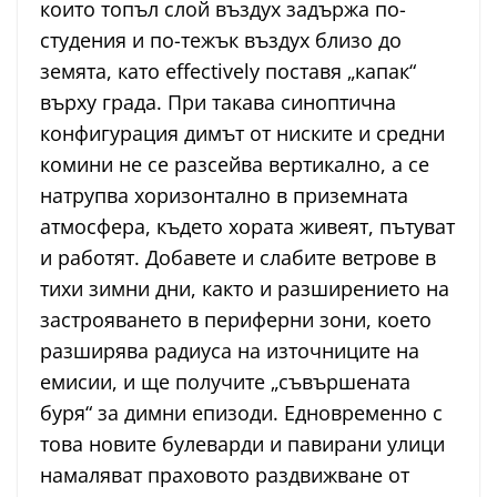
които топъл слой въздух задържа по-
студения и по-тежък въздух близо до
земята, като effectively поставя „капак“
върху града. При такава синоптична
конфигурация димът от ниските и средни
комини не се разсейва вертикално, а се
натрупва хоризонтално в приземната
атмосфера, където хората живеят, пътуват
и работят. Добавете и слабите ветрове в
тихи зимни дни, както и разширението на
застрояването в периферни зони, което
разширява радиуса на източниците на
емисии, и ще получите „съвършената
буря“ за димни епизоди. Едновременно с
това новите булеварди и павирани улици
намаляват праховото раздвижване от