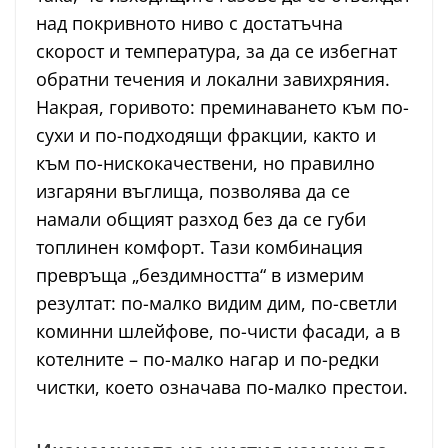
над покривното ниво с достатъчна
скорост и температура, за да се избегнат
обратни течения и локални завихряния.
Накрая, горивото: преминаването към по-
сухи и по-подходящи фракции, както и
към по-нискокачествени, но правилно
изгаряни въглища, позволява да се
намали общият разход без да се губи
топлинен комфорт. Тази комбинация
превръща „бездимността“ в измерим
резултат: по-малко видим дим, по-светли
коминни шлейфове, по-чисти фасади, а в
котелните – по-малко нагар и по-редки
чистки, което означава по-малко престои.