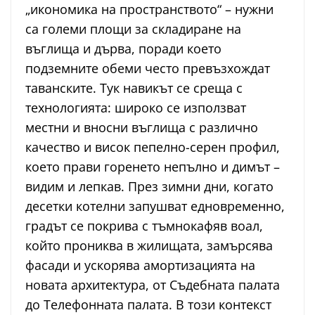
„икономика на пространството“ – нужни
са големи площи за складиране на
въглища и дърва, поради което
подземните обеми често превъзхождат
таванските. Тук навикът се среща с
технологията: широко се използват
местни и вносни въглища с различно
качество и висок пепелно-серен профил,
което прави горенето непълно и димът –
видим и лепкав. През зимни дни, когато
десетки котелни запушват едновременно,
градът се покрива с тъмнокафяв воал,
който прониква в жилищата, замърсява
фасади и ускорява амортизацията на
новата архитектура, от Съдебната палата
до Телефонната палата. В този контекст