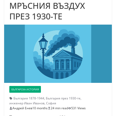
МРЪСНИЯ ВЪЗДУХ
ПРЕЗ 1930-TE
БЪЛГАРСКА ИСТОРИЯ
България 1878-1944
,
България през 1930-те
,
инженер Иван Иванов
,
София
Андрей Енев
10 months
24 min read
531 Views