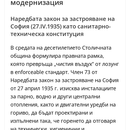
модернизация
Наредбата закон за застрояване на
София (27.IV.1935) като санитарно-
техническа конституция
В средата на десетилетието Столичната
община формулира правната рамка,
която превръща „чистия въздух“ от лозунг
в enforceable стандарт. Член 73 от
Наредбата закон за застрояване на София
от 27 април 1935 г. изисква инсталациите
за парно, водно и други централни
отопления, както и двигателни уредби на
гориво, да бъдат проектирани и
изпълнени така, че горенето да отговаря
на технически, хигиенични и