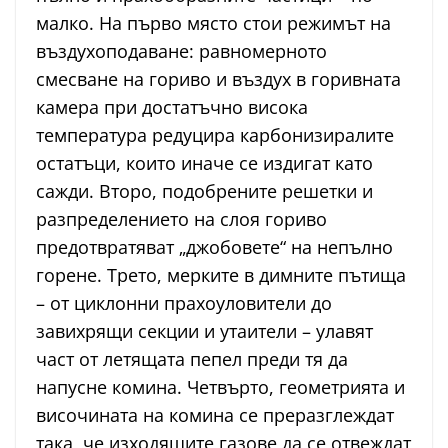
малко. На първо място стои режимът на
въздухоподаване: равномерното
смесване на гориво и въздух в горивната
камера при достатъчно висока
температура редуцира карбонизиралите
остатъци, които иначе се издигат като
сажди. Второ, подобрените решетки и
разпределението на слоя гориво
предотвратяват „джобовете“ на непълно
горене. Трето, мерките в димните пътища
– от циклонни прахоуловители до
завихрящи секции и утаители – улавят
част от летящата пепел преди тя да
напусне комина. Четвърто, геометрията и
височината на комина се преразглеждат
така, че изходящите газове да се отвеждат