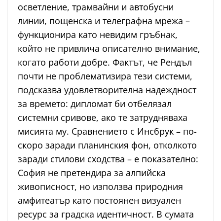
осветление, трамвайни и автобусни
линии, пощенска и телеграфна мрежа –
функционира като невидим гръбнак,
който не привлича описателно внимание,
когато работи добре. Фактът, че Рендъл
почти не проблематизира тези системи,
подсказва удовлетворителна надеждност
за времето: дипломат би отбелязал
системни сривове, ако те затрудняваха
мисията му. Сравнението с Инсбрук – по-
скоро заради планинския фон, отколкото
заради стилови сходства – е показателно:
София не претендира за алпийска
живописност, но използва природния
амфитеатър като постоянен визуален
ресурс за градска идентичност. В сумата