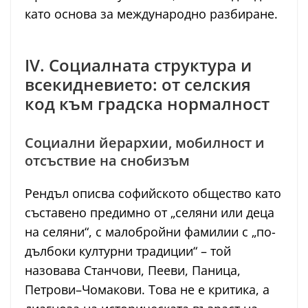
като основа за международно разбиране.
IV. Социалната структура и
всекидневието: от селския
код към градска нормалност
Социални йерархии, мобилност и
отсъствие на снобизъм
Рендъл описва софийското общество като
съставено предимно от „селяни или деца
на селяни“, с малобройни фамилии с „по-
дълбоки културни традиции“ – той
назовава Станчови, Пееви, Паница,
Петрови–Чомакови. Това не е критика, а