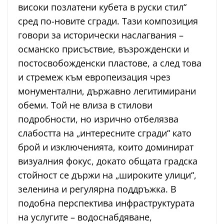
високи позлатени кубета в руски стил“
сред по-новите сгради. Тази композиция
говори за исторически наслагвания –
османско присъствие, възрожденски и
постосвобожденски пластове, а след това
и стремеж към европеизация чрез
монументални, държавно легитимирани
обеми. Той не влиза в стилови
подробности, но изрично отбелязва
слабостта на „интересните сгради“ като
брой и изключенията, които доминират
визуалния фокус, докато общата градска
стойност се държи на „широките улици“,
зеленина и регулярна поддръжка. В
подобна перспектива инфраструктурата
на услугите – водоснабдяване,