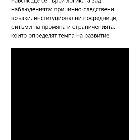
навсякъде се търси логиката зад
наблюденията: причинно-следствени
връзки, институционални посредници,
ритъми на промяна и ограниченията,
които определят темпа на развитие.