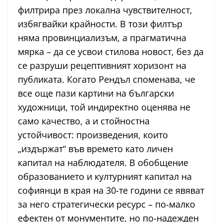
филтрира през локална чувствителност,
избягвайки крайности. В този филтър
няма провинциализъм, а прагматична
мярка – да се усвои стилова новост, без да
се разруши рецептивният хоризонт на
публиката. Когато Рендъл споменава, че
все още пази картини на български
художници, той индиректно оценява не
само качество, а и стойностна
устойчивост: произведения, които
„издържат“ във времето като личен
капитал на наблюдателя. В обобщение
образованието и културният капитал на
софиянци в края на 30-те години се явяват
за него стратегически ресурс – по-малко
ефектен от монументите, но по-надежден