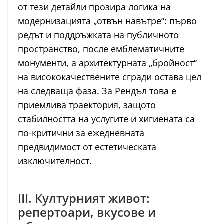
от тези детайли прозира логика на
модернизацията „отвън навътре“: първо
редът и поддръжката на публичното
пространство, после емблематичните
монументи, а архитектурната „бройност“
на висококачествените сгради остава цел
на следваща фаза. За Рендъл това е
приемлива траектория, защото
стабилността на услугите и хигиената са
по-критични за ежедневната
предвидимост от естетическата
изключителност.
III. Културният живот:
репертоари, вкусове и