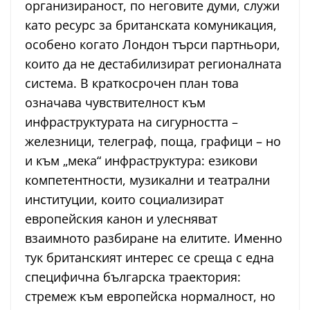
организираност, по неговите думи, служи
като ресурс за британската комуникация,
особено когато Лондон търси партньори,
които да не дестабилизират регионалната
система. В краткосрочен план това
означава чувствителност към
инфраструктурата на сигурността –
железници, телеграф, поща, графици – но
и към „мека“ инфраструктура: езикови
компетентности, музикални и театрални
институции, които социализират
европейския канон и улесняват
взаимното разбиране на елитите. Именно
тук британският интерес се среща с една
специфична българска траектория:
стремеж към европейска нормалност, но