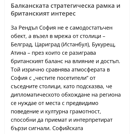
Балканската стратегическа рамка и
британският интерес
За Рендъл София не е самодостатъчен
обект, а възел в мрежа от столици –
Белград, Цариград (Истанбул), Букурещ,
Атина – през които се разиграва
британският баланс на влияние и достъп.
Той изрично сравнява атмосферата в
София с „честите посетители“ от
съседните столици, като подсказва, че
дипломатическото обхождане на региона
се нуждае от места с предвидимо
поведение и културна грамотност,
способни да приемат и интерпретират
бързи сигнали. Софийската