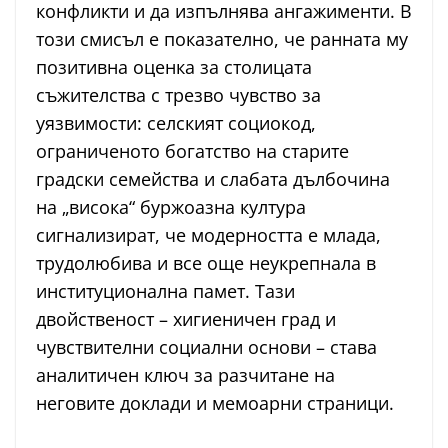
конфликти и да изпълнява ангажименти. В
този смисъл е показателно, че ранната му
позитивна оценка за столицата
съжителства с трезво чувство за
уязвимости: селският социокод,
ограниченото богатство на старите
градски семейства и слабата дълбочина
на „висока“ буржоазна култура
сигнализират, че модерността е млада,
трудолюбива и все още неукрепнала в
институционална памет. Тази
двойственост – хигиеничен град и
чувствителни социални основи – става
аналитичен ключ за разчитане на
неговите доклади и мемоарни страници.