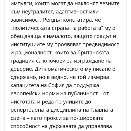
импулси, които могат да наклонят везните
към неутралитет, адаптивност или
зависимост. Рендъл констатира, че
„политическата страна на работата“ му е
обещаваща в началото, защото градът и
институциите му проявяват предвидимост
и рационалност, които за британската
традиция са ключови за изграждане на
доверие. Дипломатическото му писане е
сдържано, но е видно, че той измерва
капацитета на София да поддържа
европейски норми на публичност – от
чистотата и реда по улиците до
репертоарната дисциплина на Главната
сцена – като прокси за по-широката
способност на държавата да управлява