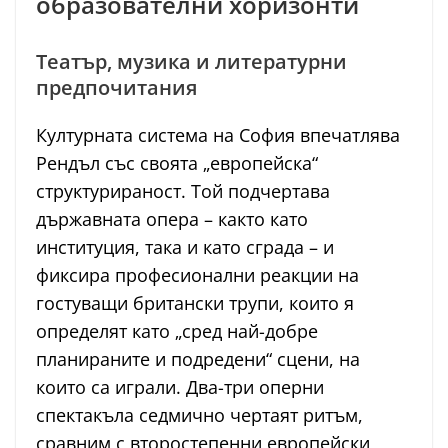
образователни хоризонти
Театър, музика и литературни
предпочитания
Културната система на София впечатлява
Рендъл със своята „европейска“
структурираност. Той подчертава
държавната опера – както като
институция, така и като сграда – и
фиксира професионални реакции на
гостуващи британски трупи, които я
определят като „сред най-добре
планираните и подредени“ сцени, на
които са играли. Два-три оперни
спектакъла седмично чертаят ритъм,
сравним с второстепенни европейски