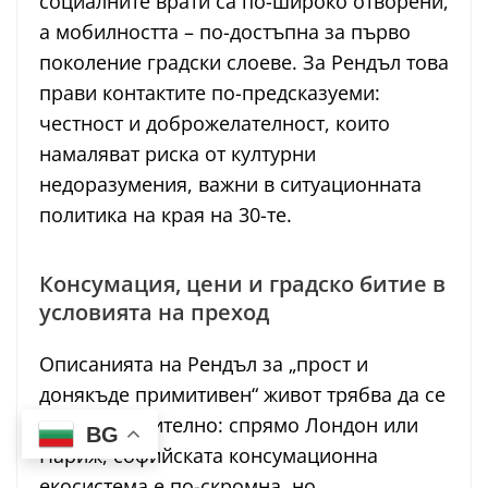
социалните врати са по-широко отворени,
а мобилността – по-достъпна за първо
поколение градски слоеве. За Рендъл това
прави контактите по-предсказуеми:
честност и доброжелателност, които
намаляват риска от културни
недоразумения, важни в ситуационната
политика на края на 30-те.
Консумация, цени и градско битие в
условията на преход
Описанията на Рендъл за „прост и
донякъде примитивен“ живот трябва да се
четат сравнително: спрямо Лондон или
BG
Париж, софийската консумационна
екосистема е по-скромна, но