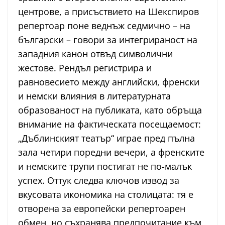
центрове, а присъствието на Шекспиров
репертоар поне веднъж седмично – на
български – говори за интегрираност на
западния канон отвъд символични
жестове. Рендъл регистрира и
равновесието между английски, френски
и немски влияния в литературната
образованост на публиката, като обръща
внимание на фактическата посещаемост:
„Дъблинският театър“ играе пред пълна
зала четири поредни вечери, а френските
и немските трупи постигат не по-малък
успех. Оттук следва ключов извод за
вкусовата икономика на столицата: тя е
отворена за европейски репертоарен
обмен, но съхранява предпочитание към