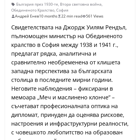
България през 1930-те
,
Втора световна война
,
Обединеното Кралство
,
София
Андрей Енев
10 months
22 min read
561 Views
Свидетелствата на Джордж Уилям Рендъл,
пълномощен министър на Обединеното
кралство в София между 1938 и 1941 г.,
предлагат рядка, аналитична и
сравнително необременена от клишета
западна перспектива за българската
столица в последните мирни години.
Неговите наблюдения – фиксирани в
мемоара „Меч и маслинено клонче“ –
съчетават професионалната оптика на
дипломат, принуден да оценява рискове,
настроения и инфраструктурни реалности,
с човешкото любопитство на образован