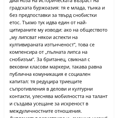
диагноза на историческата възраст на
градската буржоазия: тя е млада, тънка и
без предпоставки за твърд снобистки
етос. Тъкмо тук идва един от най-
цитираните му изводи: ако на обществото
„му липсват някои аспекти на
култивираната изтънченост“, това се
компенсира от „пълната липса на
снобизъм“. За британец, свикнал с
вековни класови маркери, такава равна
публична комуникация е социален
капитал: тя редуцира триещите
съпротивления в делови и културни
контакти, улеснява мобилността на талант
и създава усещане за искреност в
междуличностните отношения.