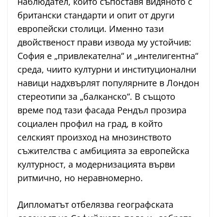
наблюдател, който съпоставя видяното с
британски стандарти и опит от други
европейски столици. Именно тази
двойственост прави извода му устойчив:
София е „привлекателна“ и „интелигентна“
среда, чиито културни и институционални
навици надхвърлят популярните в Лондон
стереотипи за „балканско“. В същото
време под тази фасада Рендъл прозира
социален профил на град, в който
селският произход на мнозинството
съжителства с амбицията за европейска
културност, а модернизацията върви
ритмично, но неравномерно.
Дипломатът отбелязва географската