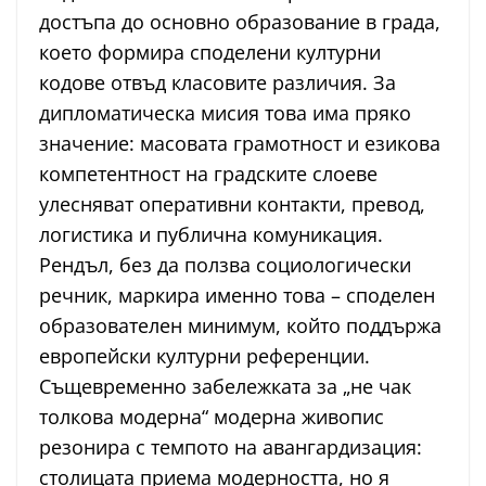
достъпа до основно образование в града,
което формира споделени културни
кодове отвъд класовите различия. За
дипломатическа мисия това има пряко
значение: масовата грамотност и езикова
компетентност на градските слоеве
улесняват оперативни контакти, превод,
логистика и публична комуникация.
Рендъл, без да ползва социологически
речник, маркира именно това – споделен
образователен минимум, който поддържа
европейски културни референции.
Същевременно забележката за „не чак
толкова модерна“ модерна живопис
резонира с темпото на авангардизация:
столицата приема модерността, но я