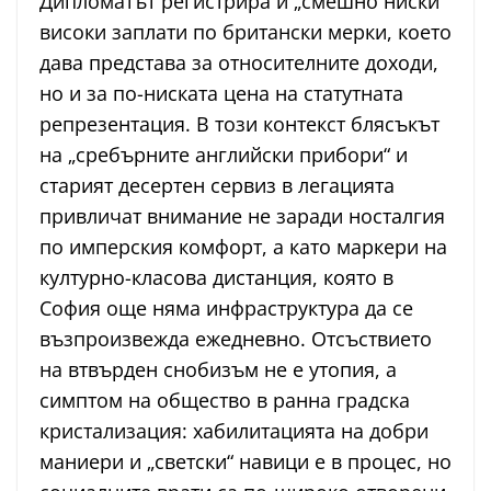
Дипломатът регистрира и „смешно ниски“
високи заплати по британски мерки, което
дава представа за относителните доходи,
но и за по-ниската цена на статутната
репрезентация. В този контекст блясъкът
на „сребърните английски прибори“ и
старият десертен сервиз в легацията
привличат внимание не заради носталгия
по имперския комфорт, а като маркери на
културно-класова дистанция, която в
София още няма инфраструктура да се
възпроизвежда ежедневно. Отсъствието
на втвърден снобизъм не е утопия, а
симптом на общество в ранна градска
кристализация: хабилитацията на добри
маниери и „светски“ навици е в процес, но