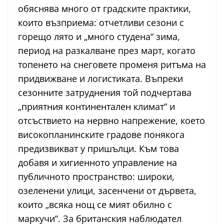
обяснява много от градските практики,
които възприема: отчетливи сезони с
горещо лято и „много студена“ зима,
период на разкалване през март, когато
топенето на снеговете променя ритъма на
придвижване и логистиката. Въпреки
сезонните затруднения той подчертава
„приятния континентален климат“ и
отсъствието на нервно напрежение, което
високопланинските градове понякога
предизвикват у пришълци. Към това
добавя и хигиенното управление на
публичното пространство: широки,
озеленени улици, засенчени от дървета,
които „всяка нощ се мият обилно с
маркучи“. За британския наблюдател