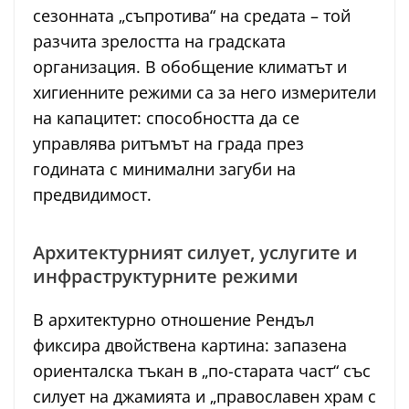
сезонната „съпротива“ на средата – той
разчита зрелостта на градската
организация. В обобщение климатът и
хигиенните режими са за него измерители
на капацитет: способността да се
управлява ритъмът на града през
годината с минимални загуби на
предвидимост.
Архитектурният силует, услугите и
инфраструктурните режими
В архитектурно отношение Рендъл
фиксира двойствена картина: запазена
ориенталска тъкан в „по-старата част“ със
силует на джамията и „православен храм с