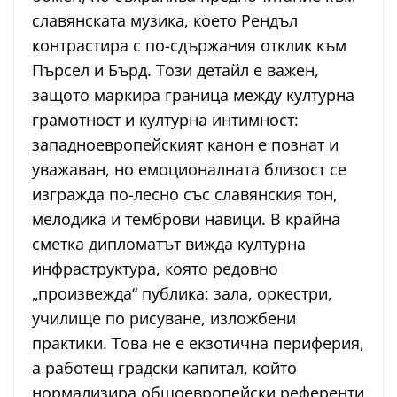
славянската музика, което Рендъл
контрастира с по-сдържания отклик към
Пърсел и Бърд. Този детайл е важен,
защото маркира граница между културна
грамотност и културна интимност:
западноевропейският канон е познат и
уважаван, но емоционалната близост се
изгражда по-лесно със славянския тон,
мелодика и темброви навици. В крайна
сметка дипломатът вижда културна
инфраструктура, която редовно
„произвежда“ публика: зала, оркестри,
училище по рисуване, изложбени
практики. Това не е екзотична периферия,
а работещ градски капитал, който
нормализира общоевропейски референти