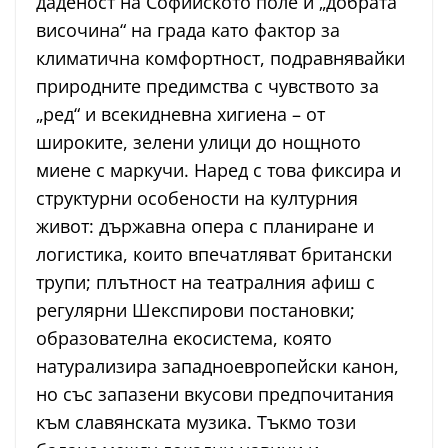
даденост на Софийското поле и „добрата
височина“ на града като фактор за
климатична комфортност, подравнявайки
природните предимства с чувството за
„ред“ и всекидневна хигиена – от
широките, зелени улици до нощното
миене с маркучи. Наред с това фиксира и
структурни особености на културния
живот: държавна опера с планиране и
логистика, които впечатляват британски
трупи; плътност на театралния афиш с
регулярни Шекспирови постановки;
образователна екосистема, която
натурализира западноевропейски канон,
но със запазени вкусови предпочитания
към славянската музика. Тъкмо този