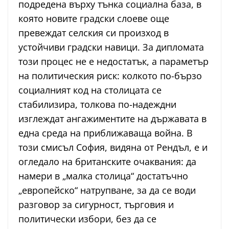
подредена върху тънка социална база, в
която новите градски слоеве още
превеждат селския си произход в
устойчиви градски навици. За дипломата
този процес не е недостатък, а параметър
на политическия риск: колкото по-бързо
социалният код на столицата се
стабилизира, толкова по-надеждни
изглеждат ангажиментите на държавата в
една среда на приближаваща война. В
този смисъл София, видяна от Рендъл, е и
огледало на британските очаквания: да
намери в „малка столица“ достатъчно
„европейско“ натрупване, за да се води
разговор за сигурност, търговия и
политически избори, без да се