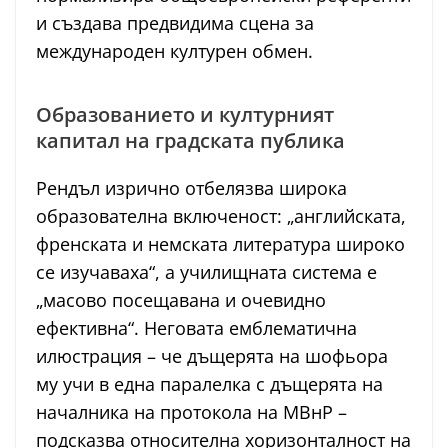
и създава предвидима сцена за
международен културен обмен.
Образованието и културният
капитал на градската публика
Рендъл изрично отбелязва широка
образователна включеност: „английската,
френската и немската литература широко
се изучаваха“, а училищната система е
„масово посещавана и очевидно
ефективна“. Неговата емблематична
илюстрация – че дъщерята на шофьора
му учи в една паралелка с дъщерята на
началника на протокола на МВнР –
подсказва относителна хоризонталност на