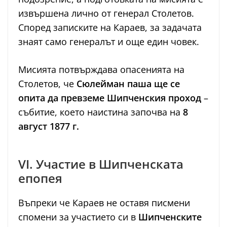
извършена лично от генерал Столетов.
Според записките на Караев, за задачата
знаят само генералът и още един човек.
Мисията потвърждава опасенията на
Столетов, че
Сюлейман паша ще се
опита да превземе Шипченския проход
–
събитие, което наистина започва на
8
август 1877 г.
VI. Участие в Шипченската
епопея
Въпреки че Караев не оставя писмени
спомени за участието си в
Шипченските