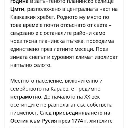
година
в затънтеното планинско селище
Цмти
, разположено в централната част на
Кавказкия хребет. Родното му място по
това време е почти откъснато от света –
свързано е с останалите райони само
чрез тясна планинска пътека, проходима
единствено през летните месеци. През
зимата снегът и суровият климат изолират
напълно селото.
Местното население, включително и
семейството на Караев, е предимно
неграмотно
. До началото на XX век
осетинците не разполагат със собствена
писменост. След
присъединяването на
Осетия към Русия през 1774 г.
жителите