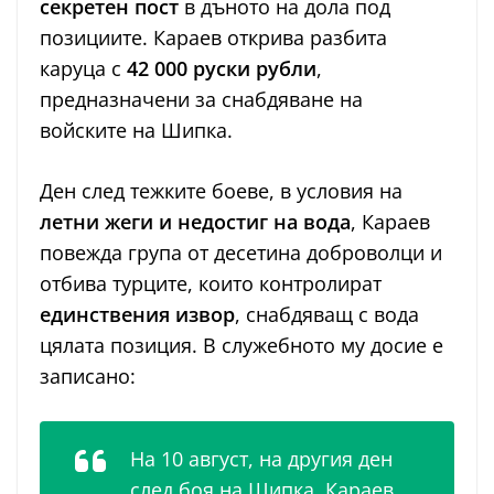
секретен пост
в дъното на дола под
позициите. Караев открива разбита
каруца с
42 000 руски рубли
,
предназначени за снабдяване на
войските на Шипка.
Ден след тежките боеве, в условия на
летни жеги и недостиг на вода
, Караев
повежда група от десетина доброволци и
отбива турците, които контролират
единствения извор
, снабдяващ с вода
цялата позиция. В служебното му досие е
записано:
На 10 август, на другия ден
след боя на Шипка, Караев