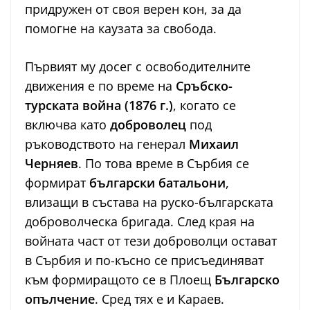
придружен от своя верен кон, за да
помогне на каузата за свобода.
Първият му досег с освободителните
движения е по време на
Сръбско-
турската война (1876 г.)
, когато се
включва като
доброволец
под
ръководството на генерал
Михаил
Черняев
. По това време в Сърбия се
формират
български батальони
,
влизащи в състава на руско-българската
доброволческа бригада. След края на
войната част от тези доброволци остават
в Сърбия и по-късно се присъединяват
към формиращото се в Плоещ
Българско
опълчение
. Сред тях е и Караев.