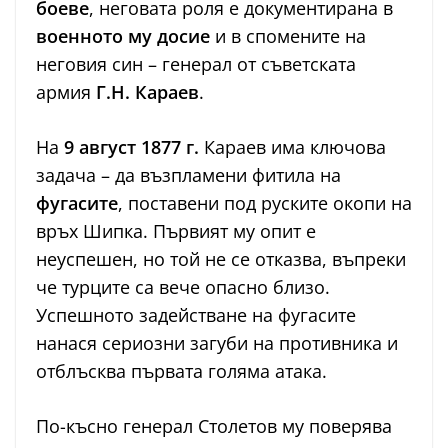
боеве
, неговата роля е документирана в
военното му досие
и в спомените на
неговия син – генерал от съветската
армия
Г.Н. Караев
.
На
9 август 1877 г.
Караев има ключова
задача – да възпламени фитила на
фугасите
, поставени под руските окопи на
връх Шипка. Първият му опит е
неуспешен, но той не се отказва, въпреки
че турците са вече опасно близо.
Успешното задействане на фугасите
нанася сериозни загуби на противника и
отблъсква първата голяма атака.
По-късно генерал Столетов му поверява