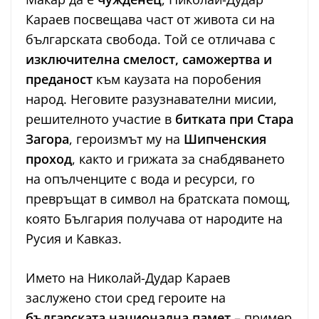
Караев посвещава част от живота си на
българската свобода. Той се отличава с
изключителна смелост, саможертва и
преданост
към каузата на поробения
народ. Неговите разузнавателни мисии,
решителното участие в
битката при Стара
Загора
, героизмът му на
Шипченския
проход
, както и грижата за снабдяването
на опълченците с вода и ресурси, го
превръщат в символ на братската помощ,
която България получава от народите на
Русия и Кавказ.
Името на Николай-Дудар Караев
заслужено стои сред героите на
българската национална памет
– пример