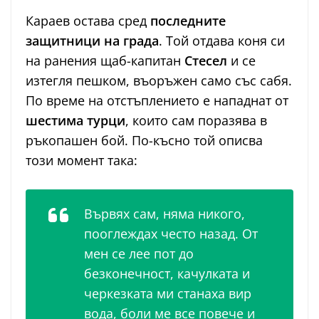
Караев остава сред
последните
защитници на града
. Той отдава коня си
на ранения щаб-капитан
Стесел
и се
изтегля пешком, въоръжен само със сабя.
По време на отстъплението е нападнат от
шестима турци
, които сам поразява в
ръкопашен бой. По-късно той описва
този момент така:
Вървях сам, няма никого,
пооглеждах често назад. От
мен се лее пот до
безконечност, качулката и
черкезката ми станаха вир
вода, боли ме все повече и