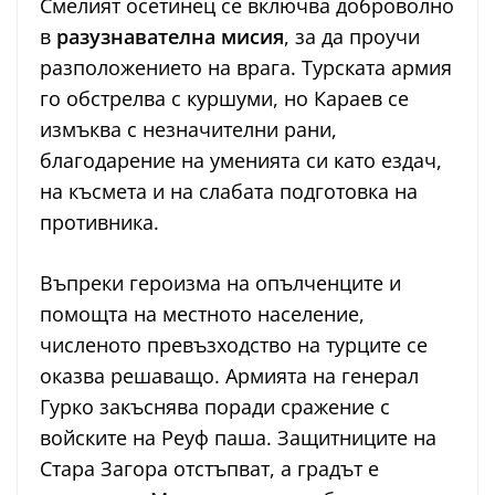
Смелият осетинец се включва доброволно
в
разузнавателна мисия
, за да проучи
разположението на врага. Турската армия
го обстрелва с куршуми, но Караев се
измъква с незначителни рани,
благодарение на уменията си като ездач,
на късмета и на слабата подготовка на
противника.
Въпреки героизма на опълченците и
помощта на местното население,
численото превъзходство на турците се
оказва решаващо. Армията на генерал
Гурко закъснява поради сражение с
войските на Реуф паша. Защитниците на
Стара Загора отстъпват, а градът е