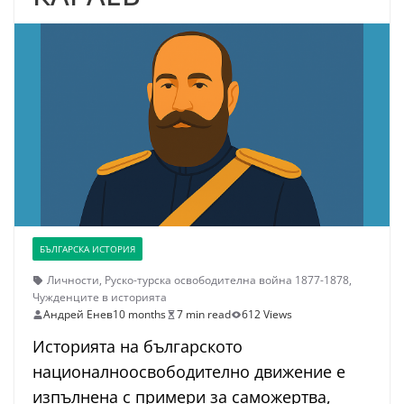
БЪЛГАРСКА ИСТОРИЯ
Личности
,
Руско-турска освободителна война 1877-1878
,
Чужденците в историята
Андрей Енев
10 months
7 min read
612 Views
Историята на българското
националноосвободително движение е
изпълнена с примери за саможертва,