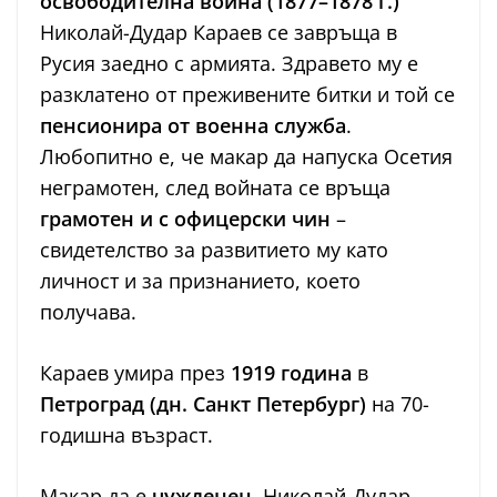
освободителна война (1877–1878 г.)
Николай-Дудар Караев се завръща в
Русия заедно с армията. Здравето му е
разклатено от преживените битки и той се
пенсионира от военна служба
.
Любопитно е, че макар да напуска Осетия
неграмотен, след войната се връща
грамотен и с офицерски чин
–
свидетелство за развитието му като
личност и за признанието, което
получава.
Караев умира през
1919 година
в
Петроград (дн. Санкт Петербург)
на 70-
годишна възраст.
Макар да е
чужденец
, Николай-Дудар