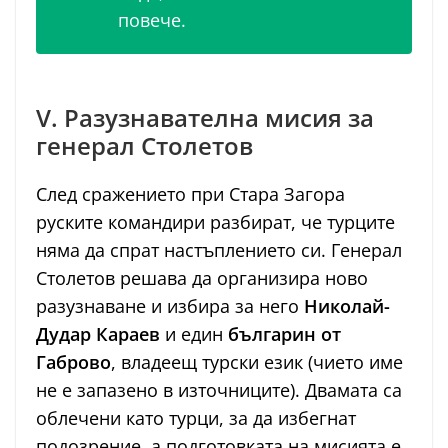
повече.
V. Разузнавателна мисия за
генерал Столетов
След сражението при Стара Загора
руските командири разбират, че турците
няма да спрат настъплението си. Генерал
Столетов решава да организира ново
разузнаване и избира за него
Николай-
Дудар Караев
и един
българин от
Габрово
, владеещ турски език (чието име
не е запазено в източниците). Двамата са
облечени като турци, за да избегнат
подозрение, а подготовката на мисията е