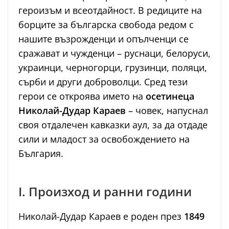
героизъм и всеотдайност. В редиците на
борците за българска свобода редом с
нашите възрожденци и опълченци се
сражават и чужденци – руснаци, белоруси,
украинци, черногорци, грузинци, поляци,
сърби и други доброволци. Сред тези
герои се откроява името на
осетинеца
Николай-Дудар Караев
– човек, напуснал
своя отдалечен кавказки аул, за да отдаде
сили и младост за освобождението на
България.
I. Произход и ранни години
Николай-Дудар Караев е роден през
1849