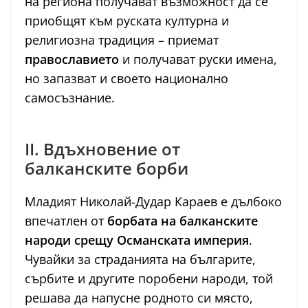
на региона получават възможност да се
приобщят към руската културна и
религиозна традиция – приемат
православието
и получават руски имена,
но запазват и своето национално
самосъзнание.
II. Вдъхновение от
балканските борби
Младият Николай-Дудар Караев е дълбоко
впечатлен от
борбата на балканските
народи срещу Османската империя
.
Чувайки за страданията на българите,
сърбите и другите поробени народи, той
решава да напусне родното си място,