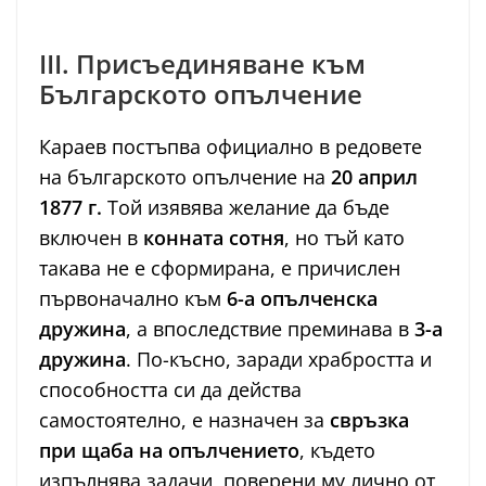
III. Присъединяване към
Българското опълчение
Караев постъпва официално в редовете
на българското опълчение на
20 април
1877 г.
Той изявява желание да бъде
включен в
конната сотня
, но тъй като
такава не е сформирана, е причислен
първоначално към
6-а опълченска
дружина
, а впоследствие преминава в
3-а
дружина
. По-късно, заради храбростта и
способността си да действа
самостоятелно, е назначен за
свръзка
при щаба на опълчението
, където
изпълнява задачи, поверени му лично от