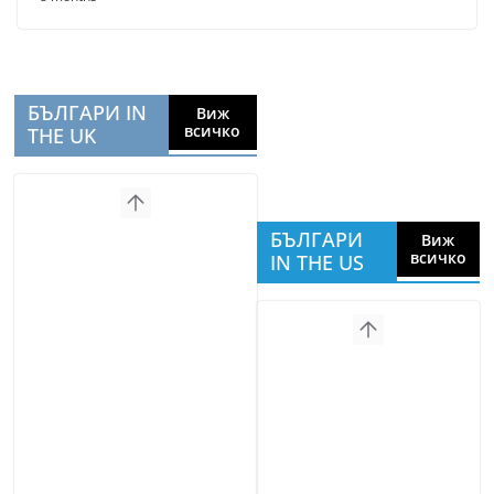
БЪЛГАРИ IN
Виж
всичко
THE UK
БЪЛГАРИ
Виж
всичко
IN THE US