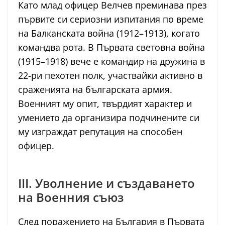
Като млад офицер Велчев преминава през
първите си сериозни изпитания по време
на Балканската война (1912–1913), когато
командва рота. В Първата световна война
(1915–1918) вече е командир на дружина в
22-ри пехотен полк, участвайки активно в
сраженията на българската армия.
Военният му опит, твърдият характер и
умението да организира подчинените си
му изграждат репутация на способен
офицер.
III. Уволнение и създаването
на Военния съюз
След поражението на България в Първата