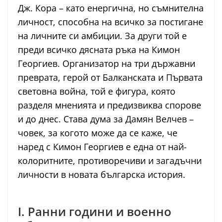
Дж. Кора – като енергична, но съмнителна
личност, способна на всичко за постигане
на личните си амбиции. За други той е
преди всичко дясната ръка на Кимон
Георгиев. Организатор на три държавни
преврата, герой от Балканската и Първата
световна война, той е фигура, която
разделя мненията и предизвиква спорове
и до днес. Става дума за Дамян Велчев –
човек, за когото може да се каже, че
наред с Кимон Георгиев е една от най-
колоритните, противоречиви и загадъчни
личности в новата българска история.
I. Ранни години и военно