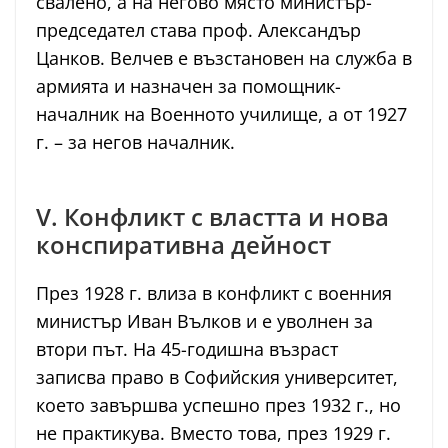
свалено, а на негово място министър-
председател става проф. Александър
Цанков. Велчев е възстановен на служба в
армията и назначен за помощник-
началник на Военното училище, а от 1927
г. – за негов началник.
V. Конфликт с властта и нова
конспиративна дейност
През 1928 г. влиза в конфликт с военния
министър Иван Вълков и е уволнен за
втори път. На 45-годишна възраст
записва право в Софийския университет,
което завършва успешно през 1932 г., но
не практикува. Вместо това, през 1929 г.