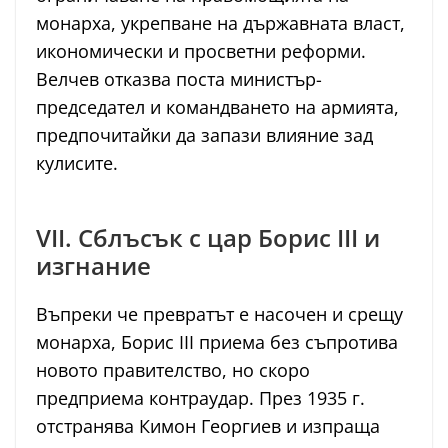
монарха, укрепване на държавната власт,
икономически и просветни реформи.
Велчев отказва поста министър-
председател и командването на армията,
предпочитайки да запази влияние зад
кулисите.
VII. Сблъсък с цар Борис III и
изгнание
Въпреки че превратът е насочен и срещу
монарха, Борис III приема без съпротива
новото правителство, но скоро
предприема контраудар. През 1935 г.
отстранява Кимон Георгиев и изпраща