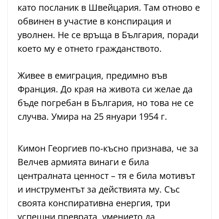
като посланик в Швейцария. Там отново е
обвинен в участие в конспирация и
уволнен. Не се връща в България, поради
което му е отнето гражданството.
Живее в емиграция, предимно във
Франция. До края на живота си желае да
бъде погребан в България, но това не се
случва. Умира на 25 януари 1954 г.
Кимон Георгиев по-късно признава, че за
Велчев армията винаги е била
централната ценност – тя е била мотивът
и инструментът за действията му. Със
своята конспиративна енергия, три
успешни преврата, умението да