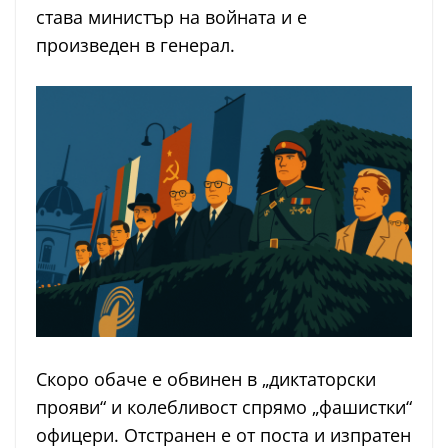
става министър на войната и е
произведен в генерал.
Скоро обаче е обвинен в „диктаторски
прояви“ и колебливост спрямо „фашистки“
офицери. Отстранен е от поста и изпратен