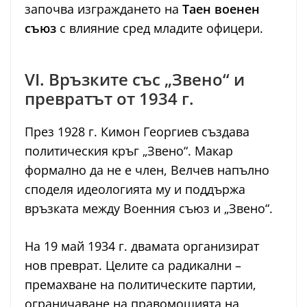
започва изграждането на
Таен военен
съюз
с влияние сред младите офицери.
VI. Връзките със „Звено“ и
превратът от 1934 г.
През 1928 г. Кимон Георгиев създава
политическия кръг „Звено“. Макар
формално да не е член, Велчев напълно
споделя идеологията му и поддържа
връзката между Военния съюз и „Звено“.
На 19 май 1934 г. двамата организират
нов преврат. Целите са радикални –
премахване на политическите партии,
ограничаване на правомощията на