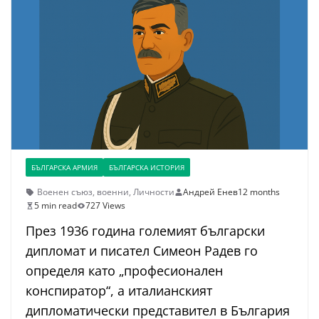
БЪЛГАРСКА АРМИЯ
БЪЛГАРСКА ИСТОРИЯ
Военен съюз
,
военни
,
Личности
Андрей Енев
12 months
5 min read
727 Views
През 1936 година големият български
дипломат и писател Симеон Радев го
определя като „професионален
конспиратор“, а италианският
дипломатически представител в България