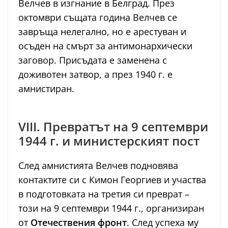
Велчев в изгнание в Белград. През
октомври същата година Велчев се
завръща нелегално, но е арестуван и
осъден на смърт за антимонархически
заговор. Присъдата е заменена с
доживотен затвор, а през 1940 г. е
амнистиран.
VIII. Превратът на 9 септември
1944 г. и министерският пост
След амнистията Велчев подновява
контактите си с Кимон Георгиев и участва
в подготовката на третия си преврат –
този на 9 септември 1944 г., организиран
от
Отечествения фронт
. След успеха му