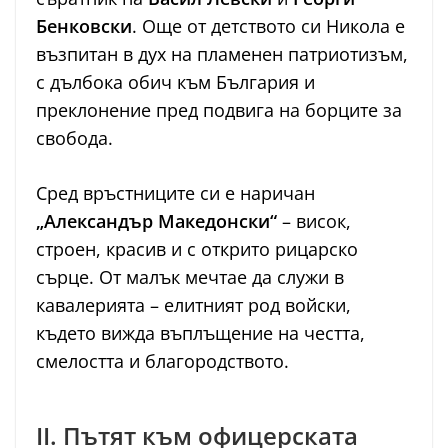
Бенковски
. Още от детството си Никола е
възпитан в дух на пламенен патриотизъм,
с дълбока обич към България и
преклонение пред подвига на борците за
свобода.
Сред връстниците си е наричан
„Александър Македонски“
– висок,
строен, красив и с открито рицарско
сърце. От малък мечтае да служи в
кавалерията – елитният род войски,
където вижда въплъщение на честта,
смелостта и благородството.
II. Пътят към офицерската