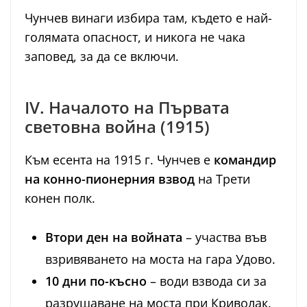
Чунчев винаги избира там, където е най-
голямата опасност, и никога не чака
заповед, за да се включи.
IV. Началото на Първата
световна война (1915)
Към есента на 1915 г. Чунчев е
командир
на конно-пионерния взвод
на Трети
конен полк.
Втори ден на войната
– участва във
взривяването на моста на гара Удово.
10 дни по-късно
– води взвода си за
разрушаване на моста при Криволак.