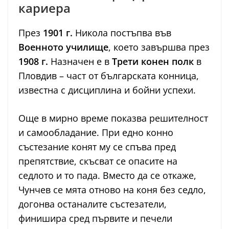
кариера
През
1901 г.
Никола постъпва във
Военното училище
, което завършва през
1908 г.
Назначен е в
Трети конен полк
в
Пловдив – част от българската конница,
известна с дисциплина и бойни успехи.
Още в мирно време показва решителност
и самообладание. При едно конно
състезание конят му се спъва пред
препятствие, скъсват се опасите на
седлото и то пада. Вместо да се откаже,
Чунчев се мята отново на коня без седло,
догонва останалите състезатели,
финишира сред първите и печели