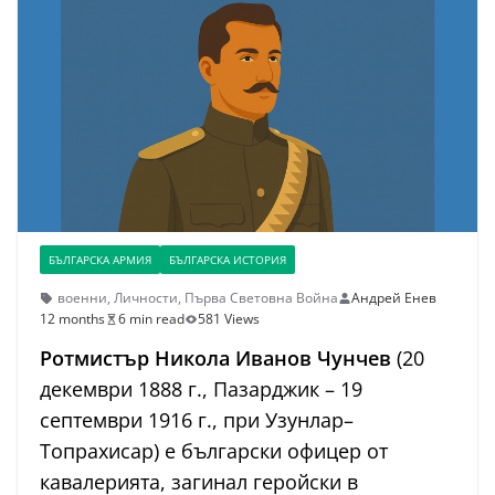
БЪЛГАРСКА АРМИЯ
БЪЛГАРСКА ИСТОРИЯ
военни
,
Личности
,
Първа Световна Война
Андрей Енев
12 months
6 min read
581 Views
Ротмистър Никола Иванов Чунчев
(20
декември 1888 г., Пазарджик – 19
септември 1916 г., при Узунлар–
Топрахисар) е български офицер от
кавалерията, загинал геройски в