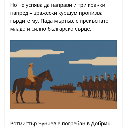
Но не успява да направи и три крачки
напред – вражески куршум пронизва
гърдите му. Пада мъртъв, с прекъснато
младо и силно българско сърце.
Ротмистър Чунчев е погребан в
Добрич
.