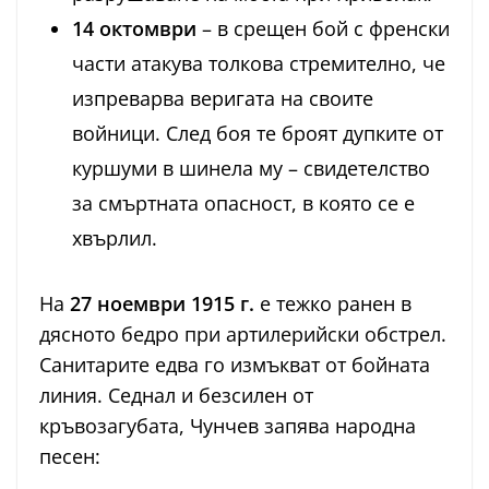
14 октомври
– в срещен бой с френски
части атакува толкова стремително, че
изпреварва веригата на своите
войници. След боя те броят дупките от
куршуми в шинела му – свидетелство
за смъртната опасност, в която се е
хвърлил.
На
27 ноември 1915 г.
е тежко ранен в
дясното бедро при артилерийски обстрел.
Санитарите едва го измъкват от бойната
линия. Седнал и безсилен от
кръвозагубата, Чунчев запява народна
песен: