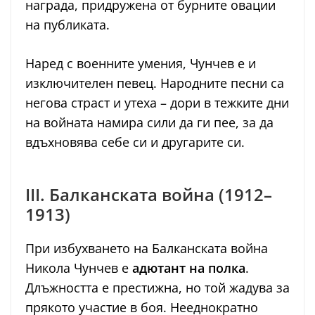
награда, придружена от бурните овации
на публиката.
Наред с военните умения, Чунчев е и
изключителен певец. Народните песни са
негова страст и утеха – дори в тежките дни
на войната намира сили да ги пее, за да
вдъхновява себе си и другарите си.
III. Балканската война (1912–
1913)
При избухването на Балканската война
Никола Чунчев е
адютант на полка
.
Длъжността е престижна, но той жадува за
прякото участие в боя. Нееднократно