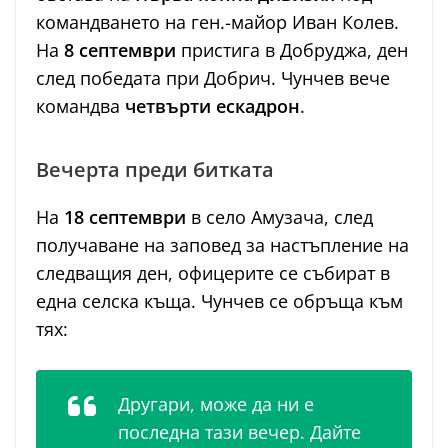
командването на ген.-майор Иван Колев.
На
8 септември
пристига в Добруджа, ден
след победата при Добрич. Чунчев вече
командва
четвърти ескадрон
.
Вечерта преди битката
На
18 септември
в село Амузача, след
получаване на заповед за настъпление на
следващия ден, офицерите се събират в
една селска къща. Чунчев се обръща към
тях:
Другари, може да ни е
последна тази вечер. Дайте