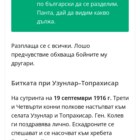
по български да се разделим.
Панта, дай да видим какво
дължа.
Разплаща се с всички. Лошо
предчувствие обхваща бойните му
другари.
Битката при Узунлар–Топрахисар
На сутринта на
19 септември 1916 г.
Трети
и Четвърти конни полкове настъпват към
селата Узунлар и Топрахисар. Ген. Колев
ги поздравява лично. Ескадроните се
спешават и се насочват към хребета