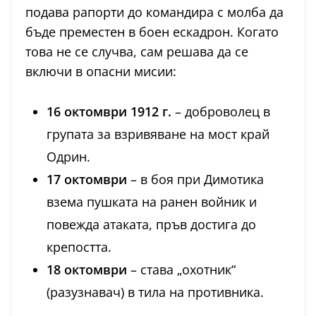
подава рапорти до командира с молба да
бъде преместен в боен ескадрон. Когато
това не се случва, сам решава да се
включи в опасни мисии:
16 октомври 1912 г.
– доброволец в
групата за взривяване на мост край
Одрин.
17 октомври
– в боя при Димотика
взема пушката на ранен войник и
повежда атаката, пръв достига до
крепостта.
18 октомври
– става „охотник“
(разузнавач) в тила на противника.