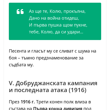
Аз ще те, Колю, прокълна,
Дано на война отидеш,
И първа пушка щом пукне,
тебе, Колю, да си удари…
Песента и гласът му се сливат с шума на
боя – тъмно предзнаменование за
съдбата му.
V. Добруджанската кампания
и последната атака (1916)
През
1916 г.
Трети конен полк влиза в
състава на
Първа конна дивизия
под