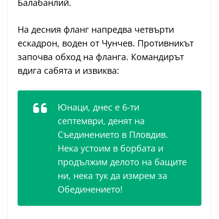
Балабанлий.
На десния фланг напредва четвърти
ескадрон, воден от Чунчев. Противникът
започва обход на фланга. Командирът
вдига сабята и извиква:
Юнаци, днес е 6-ти
септември, денят на
Съединението в Пловдив.
Нека устоим в борбата и
продължим делото на бащите
ни, нека тук да измрем за
Обединението!