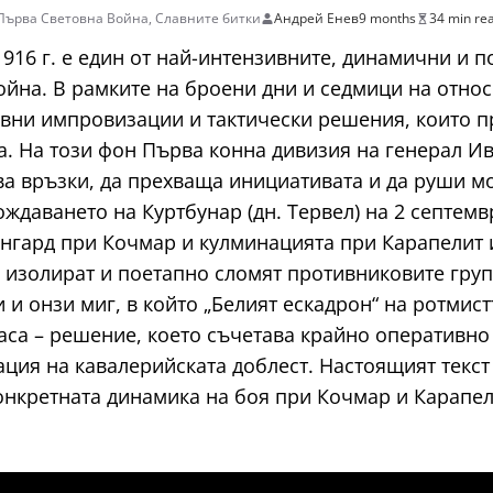
Първа Световна Война
,
Славните битки
Андрей Енев
9 months
34 min re
916 г. е един от най-интензивните, динамични и 
ойна. В рамките на броени дни и седмици на отно
ивни импровизации и тактически решения, които п
 На този фон Първа конна дивизия на генерал Ив
ва връзки, да прехваща инициативата и да руши м
ждаването на Куртбунар (дн. Тервел) на 2 септемвр
ангард при Кочмар и кулминацията при Карапелит 
, изолират и поетапно сломят противниковите груп
и и онзи миг, в който „Белият ескадрон“ на ротми
са – решение, което съчетава крайно оперативно
ция на кавалерийската доблест. Настоящият текст 
нкретната динамика на боя при Кочмар и Карапели