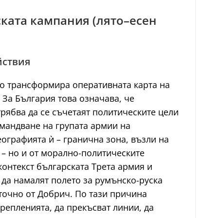
ската кампания (лято–есен
йствия
ено трансформира оперативната карта на
За България това означава, че
рябва да се съчетаят политическите цели
мандване на групата армии на
ографията ѝ – гранична зона, възли на
 – но и от морално-политическите
контекст българската Трета армия и
 да намалят полето за румънско-руска
точно от Добрич. По тази причина
репленията, да прекъсват линии, да