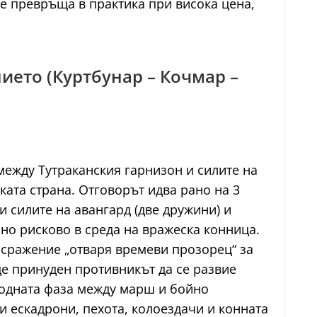
е превръща в практика при висока цена,
нието (Куртбунар – Кочмар –
между Тутраканския гарнизон и силите на
ката страна. Отговорът идва рано на 3
 силите на авангард (две дружини) и
 но рисково в среда на вражеска конница.
с сражение „отваря времеви прозорец“ за
де принуден противникът да се развие
еходната фаза между марш и бойно
и ескадрони, пехота, колоездачи и конната