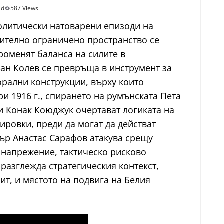
ad
587 Views
политически натоварени епизоди на
сително ограничено пространство се
роменят баланса на силите в
ан Колев се превръща в инструмент за
орални конструкции, върху които
и 1916 г., спирането на румънската Пета
и Конак Коюджук очертават логиката на
ировки, преди да могат да действат
стър Анастас Сарафов атакува срещу
 напрежение, тактическо рисково
разглежда стратегическия контекст,
т, и мястото на подвига на Белия