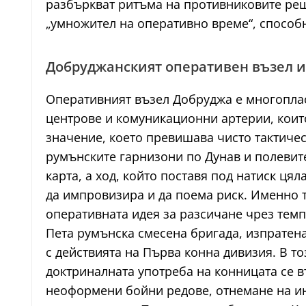
разбъркват ритъма на противниковите реш
„умножител на оперативно време“, способн
Добруджанският оперативен възел и
Оперативният възел Добруджа е многоплас
центрове и комуникационни артерии, които
значение, което превишава чисто тактическ
румънските гарнизони по Дунав и полевите
карта, а ход, който поставя под натиск ц
да импровизира и да поема риск. Именно 
оперативната идея за разсичане чрез темпо
Пета румънска смесена бригада, изпратен
с действията на Първа конна дивизия. В то
доктриналната употреба на конницата се в
неоформени бойни редове, отнемане на ин