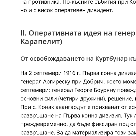
на противника. По-късните събития при Ко
но и с висок оперативен дивидент.
II. Оперативната идея на гене
Карапелит)
От освобождаването на Куртбунар к
На 2 септември 1916 г. Първа конна дивиз
генерал Аргиреску при Добрич, което моме
септември: генерал Георге Боуряну повежд
основни сили (четири дружини), решение, 
При с. Конак авангардът е прихванат от е
развръщане на Първа конна дивизия. Тук л
преждевременно, да бъде фиксиран под огъ
развръщане. За да материализира този зам