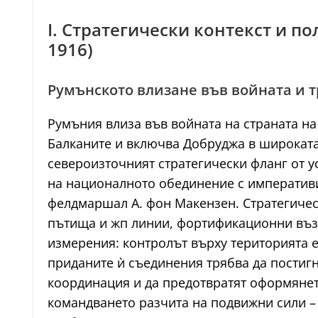
I. Стратегически контекст и 
1916)
Румънското влизане във войната и 
Румъния влиза във войната на страната на 
Балканите и включва Добруджа в широката
североизточният стратегически фланг от у
на националното обединение с императив
фелдмаршал А. фон Макензен. Стратегическ
пътища и жп линии, фортификационни възл
измерения: контролът върху територията е
приданите ѝ съединения трябва да постигн
координация и да предотвратят оформянет
командването разчита на подвижни сили – 