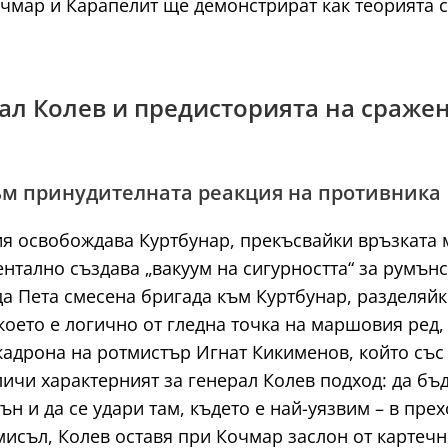
чмар и Карапелит ще демонстрират как теорията с
рал Колев и предисторията на сраже
ъм принудителната реакция на противника
ия освобождава Куртбунар, прекъсвайки връзката 
нтално създава „вакуум на сигурността“ за румънс
а Пета смесена бригада към Куртбунар, разделяйки
което е логично от гледна точка на маршовия ред,
скадрона на ротмистър Игнат Кикименов, който съ
ичи характерният за генерал Колев подход: да бъ
н и да се удари там, където е най-уязвим – в пр
исъл, Колев оставя при Кочмар заслон от картечн