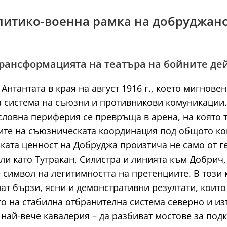
политико-военна рамка на добруджан
трансформацията на театъра на бойните де
Антантата в края на август 1916 г., което мигнов
 система на съюзни и противникови комуникации. 
словна периферия се превръща в арена, на която т
ите на съюзническата координация под общото ко
ата ценност на Добруджа произтича не само от ге
и като Тутракан, Силистра и линията към Добрич,
 символ на легитимността на претенциите. В този 
ат бързи, ясни и демонстративни резултати, които
о на стабилна отбранителна система северно и из
най-вече кавалерия – да разбиват мостове за подк