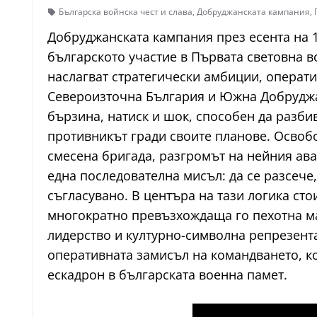
Българска войнска чест и слава
,
Добруджанската кампания
,
Добруджанската кампания през есента на 1
българското участие в Първата световна в
наслагват стратегически амбиции, операт
Североизточна България и Южна Добруджа.
бързина, натиск и шок, способен да разби
противникът гради своите планове. Освобо
смесена бригада, разгромът на нейния ав
една последователна мисъл: да се разсече
съгласувано. В центъра на тази логика сто
многократно превъзхождаща го пехотна ма
лидерство и културно-символна репрезента
оперативната замисъл на командването, ко
ескадрон в българската военна памет.