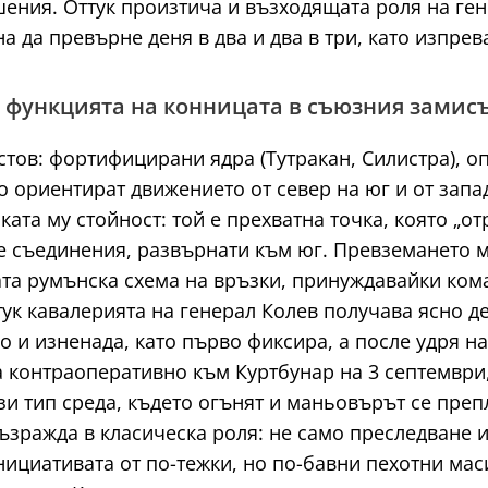
ения. Оттук произтича и възходящата роля на ген
а да превърне деня в два и два в три, като изпре
 функцията на конницата в съюзния замис
тов: фортифицирани ядра (Тутракан, Силистра), о
 ориентират движението от север на юг и от запад
ата му стойност: той е прехватна точка, която „о
 съединения, развърнати към юг. Превземането му 
ялата румънска схема на връзки, принуждавайки ко
тук кавалерията на генерал Колев получава ясно 
 и изненада, като първо фиксира, а после удря на 
а контраоперативно към Куртбунар на 3 септември
зи тип среда, където огънят и маньовърът се преп
ъзражда в класическа роля: не само преследване и
ициативата от по-тежки, но по-бавни пехотни мас