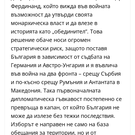
Фердинанд, който вижда във войната
възможност да утвърди своята
монархическа власт и да влезе в
историята като „обединител“. Това
решение обаче носи огромен
стратегически риск, защото поставя
България в зависимост от съдбата на
Германия и Австро-Унгария и я въвлича
във война на два фронта – срещу Сърбия
и по-късно срещу Румъния и Антантата в
Македония. Така първоначалната
дипломатическа гъвкавост постепенно се
превръща в капан, от който България не
може да излезе без тежки последствия.
Изборът е направен не само на база
обещания за територии, но и от