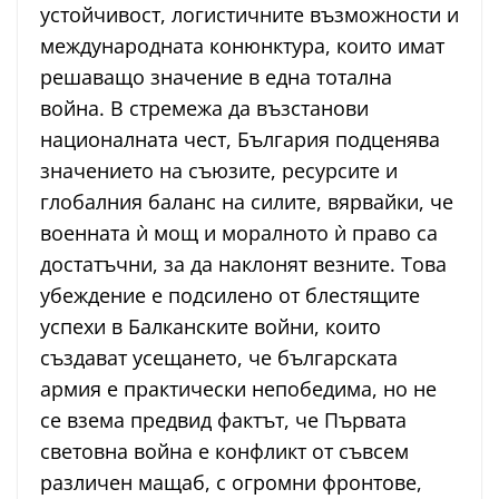
устойчивост, логистичните възможности и
международната конюнктура, които имат
решаващо значение в една тотална
война. В стремежа да възстанови
националната чест, България подценява
значението на съюзите, ресурсите и
глобалния баланс на силите, вярвайки, че
военната ѝ мощ и моралното ѝ право са
достатъчни, за да наклонят везните. Това
убеждение е подсилено от блестящите
успехи в Балканските войни, които
създават усещането, че българската
армия е практически непобедима, но не
се взема предвид фактът, че Първата
световна война е конфликт от съвсем
различен мащаб, с огромни фронтове,