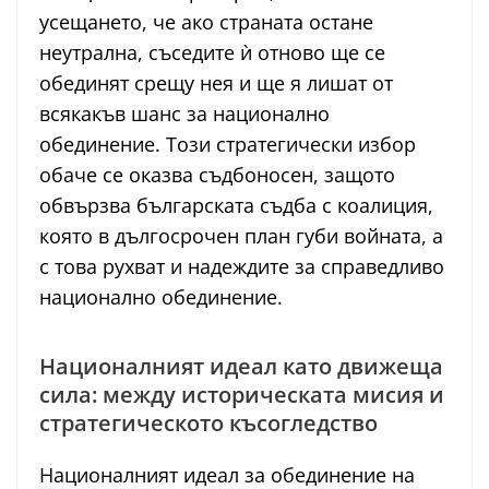
усещането, че ако страната остане
неутрална, съседите ѝ отново ще се
обединят срещу нея и ще я лишат от
всякакъв шанс за национално
обединение. Този стратегически избор
обаче се оказва съдбоносен, защото
обвързва българската съдба с коалиция,
която в дългосрочен план губи войната, а
с това рухват и надеждите за справедливо
национално обединение.
Националният идеал като движеща
сила: между историческата мисия и
стратегическото късогледство
Националният идеал за обединение на