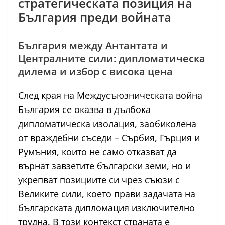
стратегическата позиция на
България преди войната
България между Антантата и
Централните сили: дипломатическа
дилема и избор с висока цена
След края на Междусъюзническата война
България се оказва в дълбока
дипломатическа изолация, заобиколена
от враждебни съседи – Сърбия, Гърция и
Румъния, които не само отказват да
върнат завзетите български земи, но и
укрепват позициите си чрез съюзи с
Великите сили, което прави задачата на
българската дипломация изключително
трудна. В този контекст страната е