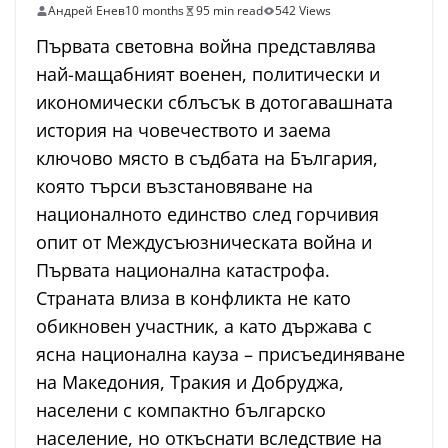
Андрей Енев
10 months
95 min read
542 Views
Първата световна война представлява
най-мащабният военен, политически и
икономически сблъсък в дотогавашната
история на човечеството и заема
ключово място в съдбата на България,
която търси възстановяване на
националното единство след горчивия
опит от Междусъюзническата война и
Първата национална катастрофа.
Страната влиза в конфликта не като
обикновен участник, а като държава с
ясна национална кауза – присъединяване
на Македония, Тракия и Добруджа,
населени с компактно българско
население, но откъснати вследствие на