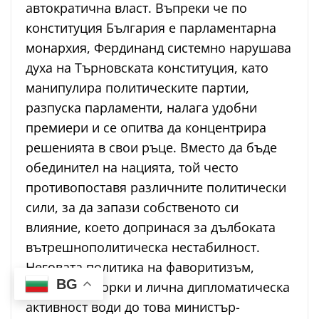
автократична власт. Въпреки че по
конституция България е парламентарна
монархия, Фердинанд системно нарушава
духа на Търновската конституция, като
манипулира политическите партии,
разпуска парламенти, налага удобни
премиери и се опитва да концентрира
решенията в свои ръце. Вместо да бъде
обединител на нацията, той често
противопоставя различните политически
сили, за да запази собственото си
влияние, което допринася за дълбоката
вътрешнополитическа нестабилност.
Неговата политика на фаворитизъм,
BG
тайни договорки и лична дипломатическа
активност води до това министър-