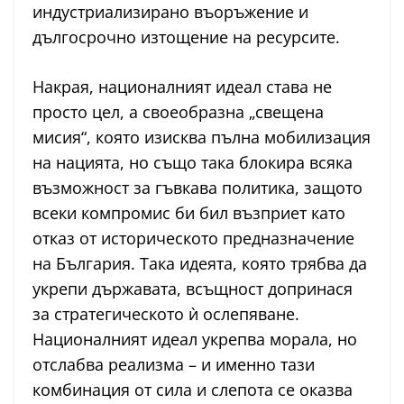
индустриализирано въоръжение и
дългосрочно изтощение на ресурсите.
Накрая, националният идеал става не
просто цел, а своеобразна „свещена
мисия“, която изисква пълна мобилизация
на нацията, но също така блокира всяка
възможност за гъвкава политика, защото
всеки компромис би бил възприет като
отказ от историческото предназначение
на България. Така идеята, която трябва да
укрепи държавата, всъщност допринася
за стратегическото ѝ ослепяване.
Националният идеал укрепва морала, но
отслабва реализма – и именно тази
комбинация от сила и слепота се оказва