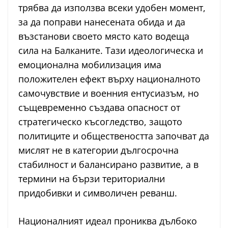
трябва да използва всеки удобен момент,
за да поправи нанесената обида и да
възстанови своето място като водеща
сила на Балканите. Тази идеологическа и
емоционална мобилизация има
положителен ефект върху националното
самочувствие и военния ентусиазъм, но
същевременно създава опасност от
стратегическо късогледство, защото
политиците и обществеността започват да
мислят не в категории дългосрочна
стабилност и балансирано развитие, а в
термини на бързи териториални
придобивки и символичен реванш.
Националният идеал прониква дълбоко