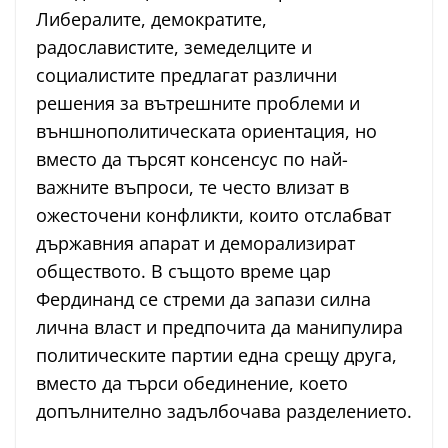
Либералите, демократите,
радославистите, земеделците и
социалистите предлагат различни
решения за вътрешните проблеми и
външнополитическата ориентация, но
вместо да търсят консенсус по най-
важните въпроси, те често влизат в
ожесточени конфликти, които отслабват
държавния апарат и деморализират
обществото. В същото време цар
Фердинанд се стреми да запази силна
лична власт и предпочита да манипулира
политическите партии една срещу друга,
вместо да търси обединение, което
допълнително задълбочава разделението.