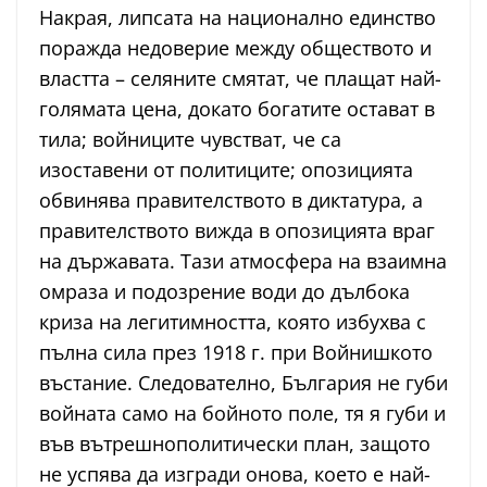
Накрая, липсата на национално единство
поражда недоверие между обществото и
властта – селяните смятат, че плащат най-
голямата цена, докато богатите остават в
тила; войниците чувстват, че са
изоставени от политиците; опозицията
обвинява правителството в диктатура, а
правителството вижда в опозицията враг
на държавата. Тази атмосфера на взаимна
омраза и подозрение води до дълбока
криза на легитимността, която избухва с
пълна сила през 1918 г. при Войнишкото
въстание. Следователно, България не губи
войната само на бойното поле, тя я губи и
във вътрешнополитически план, защото
не успява да изгради онова, което е най-