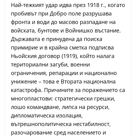
Най-тежкият удар идва през 1918 г., когато
пробивът при Добро поле разрушава
фронта и води до масово разпадане на
войската, бунтове и Войнишко въстание.
Държавата е принудена да поиска
примирие и в крайна сметка подписва
Ньойския договор (1919), който налага
териториални загуби, военни
ограничения, репарации и национално
унижение – това е Втората национална
катастрофа. Причините за поражението са
многопластови: стратегически грешки,
лошо командване, липса на ресурси,
дипломатическа изолация,
вътрешнополитическа нестабилност,
разочарование сред населението и