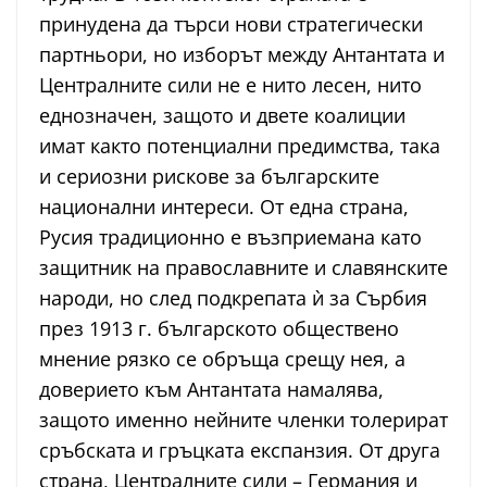
принудена да търси нови стратегически
партньори, но изборът между Антантата и
Централните сили не е нито лесен, нито
еднозначен, защото и двете коалиции
имат както потенциални предимства, така
и сериозни рискове за българските
национални интереси. От една страна,
Русия традиционно е възприемана като
защитник на православните и славянските
народи, но след подкрепата ѝ за Сърбия
през 1913 г. българското обществено
мнение рязко се обръща срещу нея, а
доверието към Антантата намалява,
защото именно нейните членки толерират
сръбската и гръцката експанзия. От друга
страна, Централните сили – Германия и