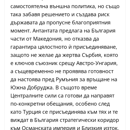
самостоятелна външна политика, но също
така забавя решението и създава риск
държавата да пропусне благоприятния
момент. Антантата предлага на България
части от Македония, но отказва да
гарантира цялостното ѝ присъединяване,
защото не желае да жертва Сърбия, която
е ключов съюзник срещу Австро-Унгария,
а същевременно не проявява готовност
да настоява пред Румъния за връщане на
Южна Добруджа. В същото време
Централните сили са готови да направят
по-конкретни обещания, особено след
като Турция се присъединява към тях и те
виждат в България стратегически коридор
към Османската империя и Близкия изток,