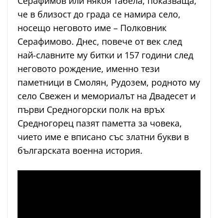
Серафимов или някоя табела, показваща,
че в близост до града се намира село,
носещо неговото име – Полковник
Серафимово. Днес, повече от век след
най-славните му битки и 157 години след
неговото рождение, именно тези
паметници в Смолян, Рудозем, родното му
село Свежен и мемориалът на Двадесет и
първи Средногорски полк на връх
Средногорец пазят паметта за човека,
чието име е вписано със златни букви в
българската военна история.