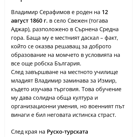
Владимир Серафимов е роден на
12
август 1860 г.
в село Свежен (тогава
Аджар), разположено в Сърнена Средна
гора. Баща му е местният даскал – факт,
който се оказва решаващ за доброто
образование на момчето в условията на
все още робска България.
След завършване на местното училище
младият Владимир заминава за Измир,
където изучава търговия. Това обучение
му дава солидна обща култура и
организационни умения, но военният път
винаги е бил неговата истинска страст.
След края на
Руско-турската