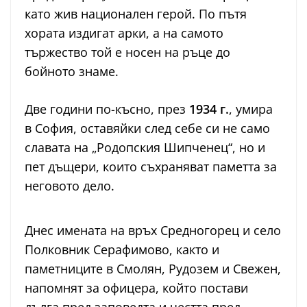
като жив национален герой. По пътя
хората издигат арки, а на самото
тържество той е носен на ръце до
бойното знаме.
Две години по-късно, през
1934 г.
, умира
в София, оставяйки след себе си не само
славата на „Родопския Шипченец“, но и
пет дъщери, които съхраняват паметта за
неговото дело.
Днес имената на връх Средногорец и село
Полковник Серафимово, както и
паметниците в Смолян, Рудозем и Свежен,
напомнят за офицера, който постави