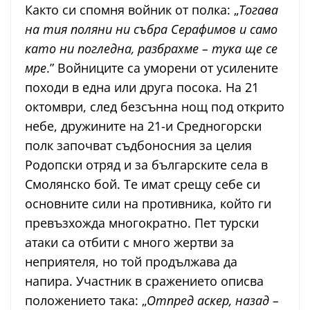
Както си спомня войник от полка: „
Тогава
на тия поляни ни събра Серафимов и само
като ни погледна, разбрахме – тука ще се
мре
.” Войниците са уморени от усилените
походи в една или друга посока. На 21
октомври, след безсънна нощ под открито
небе, дружините на 21-и Средногорски
полк започват съдбоносния за целия
Родопски отряд и за българските села в
Смолянско бой. Те имат срещу себе си
основните сили на противника, който ги
превъзхожда многократно. Пет турски
атаки са отбити с много жертви за
неприятеля, но той продължава да
напира. Участник в сражението описва
положението така: „
Отпред аскер, назад –