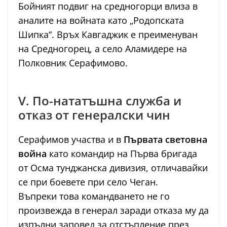
Бойният подвиг на средногорци влиза в
аналите на войната като „Родопската
Шипка“. Връх Кавгаджик е преименуван
на Средногорец, а село Аламидере на
Полковник Серафимово.
V. По-нататъшна служба и
отказ от генералски чин
Серафимов участва и в
Първата световна
война
като командир на Първа бригада
от Осма тунджанска дивизия, отличавайки
се при боевете при село Чеган.
Въпреки това командването не го
произвежда в генерал заради отказа му да
изпълни заповед за отстъпление през