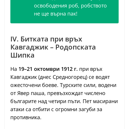
освободения роб, робството
не ще върна пак!
IV. Битката при връх
Кавгаджик – Родопската
Шипка
На
19–21 октомври 1912 г.
при връх
Кавгаджик (днес Средногорец) се водят
ожесточени боеве. Турските сили, водени
от Явер паша, превъзхождат числено
българите над четири пъти. Пет масирани
атаки са отбити с огромни загуби за
противника.