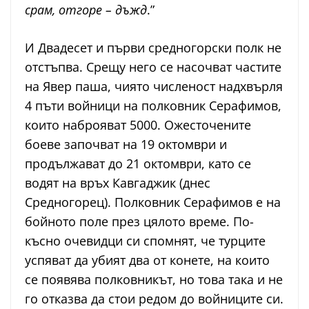
срам, отгоре – дъжд
.”
И Двадесет и първи средногорски полк не
отстъпва. Срещу него се насочват частите
на Явер паша, чиято численост надхвърля
4 пъти войници на полковник Серафимов,
които наброяват 5000. Ожесточените
боеве започват на 19 октомври и
продължават до 21 октомври, като се
водят на връх Кавгаджик (днес
Средногорец). Полковник Серафимов е на
бойното поле през цялото време. По-
късно очевидци си спомнят, че турците
успяват да убият два от конете, на които
се появява полковникът, но това така и не
го отказва да стои редом до войниците си.