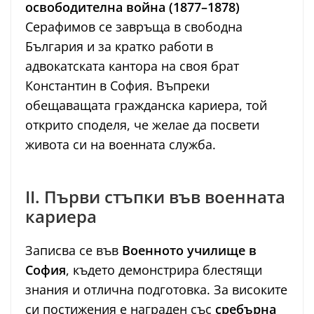
освободителна война (1877–1878)
Серафимов се завръща в свободна
България и за кратко работи в
адвокатската кантора на своя брат
Константин в София. Въпреки
обещаващата гражданска кариера, той
открито споделя, че желае да посвети
живота си на военната служба.
II. Първи стъпки във военната
кариера
Записва се във
Военното училище в
София
, където демонстрира блестящи
знания и отлична подготовка. За високите
си постижения е награден със
сребърна