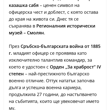
казашка сабя
– ценен символ на
офицерска чест и доблест, с която остава
до края на живота си. Днес тя се
съхранява в
Регионалния исторически
музей – Смолян
.
През
Сръбско-българската война от 1885
г.
младият офицер се проявява като
изключително талантлив командир, за
което е удостоен с
Орден „За храброст“ IV
степен
– най-престижното българско
военно отличие. Оттук нататък започва
дълга и успешна военна кариера,
продължила 27 години, до настъпването
на събитията, които ще увековечат името
му.