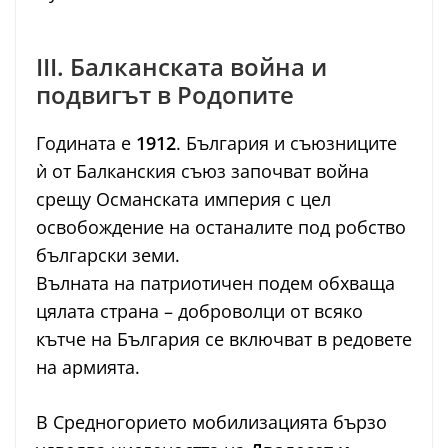
III. Балканската война и
подвигът в Родопите
Годината е
1912
. България и съюзниците
ѝ от Балканския съюз започват война
срещу Османската империя с цел
освобождение на останалите под робство
български земи.
Вълната на патриотичен подем обхваща
цялата страна – доброволци от всяко
кътче на България се включват в редовете
на армията.
В Средногорието мобилизацията бързо