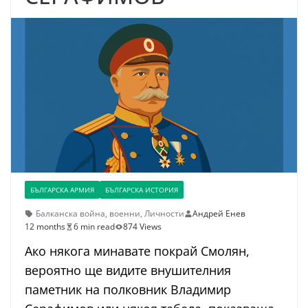
БЪЛГАРСКА АРМИЯ
БЪЛГАРСКА ИСТОРИЯ
Балканска война
,
военни
,
Личности
Андрей Енев
12 months
6 min read
874 Views
Ако някога минавате покрай Смолян,
вероятно ще видите внушителния
паметник на полковник Владимир