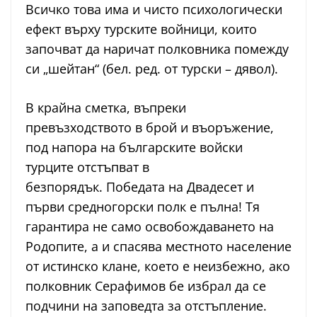
Всичко това има и чисто психологически
ефект върху турските войници, които
започват да наричат полковника помежду
си „шейтан“ (бел. ред. от турски – дявол).
В крайна сметка, въпреки
превъзходството в брой и въоръжение,
под напора на българските войски
турците отстъпват в
безпорядък. Победата на Двадесет и
първи средногорски полк е пълна! Тя
гарантира не само освобождаването на
Родопите, а и спасява местното население
от истинско клане, което е неизбежно, ако
полковник Серафимов бе избрал да се
подчини на заповедта за отстъпление.