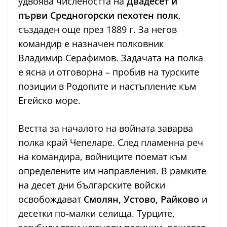
удвоява числеността на
Двадесет и
първи Средногорски пехотен полк
,
създаден още през 1889 г. За негов
командир е назначен полковник
Владимир Серафимов. Задачата на полка
е ясна и отговорна – пробив на турските
позиции в Родопите и настъпление към
Егейско море.
Вестта за началото на войната заварва
полка край Чепеларе. След пламенна реч
на командира, войниците поемат към
определените им направления. В рамките
на десет дни българските войски
освобождават
Смолян, Устово, Райково
и
десетки по-малки селища. Турците,