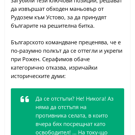
загубили тези ключови позиции, решават
да извършат обходен маньовър от
Рудозем към Устово, за да принудят
българите на решителна битка.
Българското командване преценява, че е
по-разумно полкът да се оттегли и укрепи
при Рожен. Серафимов обаче
категорично отказва, изричайки
историческите думи:
Да се отстъпи? Не! Никога! Аз
няма да отстъпя на
противника селата, в които
вчера бях посрещнат като
освободител! … На току-що