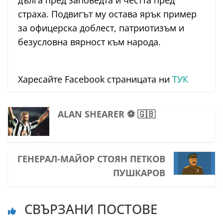
дълга пред заповедта и честта пред
страха. Подвигът му остава ярък пример
за офицерска доблест, патриотизъм и
безусловна вярност към народа.
Харесайте Facebook страницата ни
ТУК
ALAN SHEARER ⚽ 🇬🇧
ГЕНЕРАЛ-МАЙОР СТОЯН ПЕТКОВ
ПУШКАРОВ
СВЪРЗАНИ ПОСТОВЕ