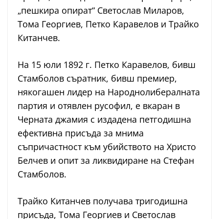
„пешкира опират“ Светослав Миларов,
Тома Георгиев, Петко Каравелов и Трайко
Китанчев.
На 15 юли 1892 г. Петко Каравелов, бивш
Стамболов съратник, бивш премиер,
някогашен лидер на Народнолибералната
партия и отявлен русофил, е вкаран в
Черната джамия с издадена петгодишна
ефективна присъда за мнима
съпричастност към убийството на Христо
Белчев и опит за ликвидиране на Стефан
Стамболов.
Трайко Китанчев получава тригодишна
присъда, Тома Георгиев и Светослав