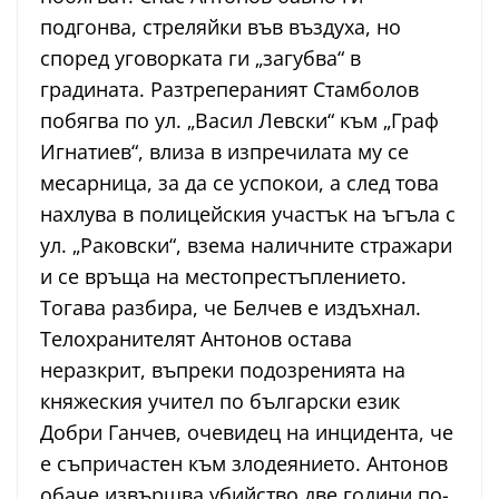
подгонва, стреляйки във въздуха, но
според уговорката ги „загубва“ в
градината. Разтрепераният Стамболов
побягва по ул. „Васил Левски“ към „Граф
Игнатиев“, влиза в изпречилата му се
месарница, за да се успокои, а след това
нахлува в полицейския участък на ъгъла с
ул. „Раковски“, взема наличните стражари
и се връща на местопрестъплението.
Тогава разбира, че Белчев е издъхнал.
Телохранителят Антонов остава
неразкрит, въпреки подозренията на
княжеския учител по български език
Добри Ганчев, очевидец на инцидента, че
е съпричастен към злодеянието. Антонов
обаче извършва убийство две години по-