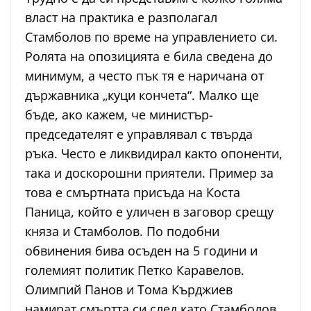
власт на практика е разполагал
Стамболов по време на управлението си.
Ролята на опозицията е била сведена до
минимум, а често пък тя е наричана от
държавника „куци кончета“. Малко ще
бъде, ако кажем, че министър-
председателят е управлявал с твърда
ръка. Често е ликвидирал както опоненти,
така и доскорошни приятели. Пример за
това е смъртната присъда на Коста
Паница, който е уличен в заговор срещу
княза и Стамболов. По подобни
обвинения бива осъден на 5 години и
големият политик Петко Каравелов.
Олимпий Панов и Тома Кърджиев
намират смъртта си след като Стамболов