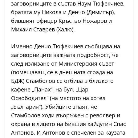
заговорниците в състав Наум Тюфекчиев,
братята му Никола и Денчо (Димитър),
бившият офицер Кръстьо Ножаров и
Михаил Ставрев (Халю).
Именно Денчо Тюфекчиев съобщава на
заговорниците важната подробност, че
след излизане от Министерския съвет
(помещаващ се в днешната сграда на
БДЖ) Стамболов се отбива в близкото
кафене „Панах“, на бул. „Цар
Освободител“ (на мястото на хотел
„България“). Убийците знаят, че
Стамболов ходи въоръжен с револвер и
охрана в лицето на бившия хайдутин Спас
Антонов. И Антонов е спечелен за каузата