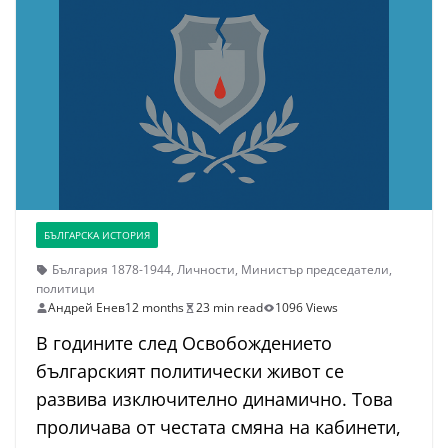
БЪЛГАРСКА ИСТОРИЯ
България 1878-1944
,
Личности
,
Министър председатели
,
политици
Андрей Енев
12 months
23 min read
1096 Views
В годините след Освобождението
българският политически живот се
развива изключително динамично. Това
проличава от честата смяна на кабинети,