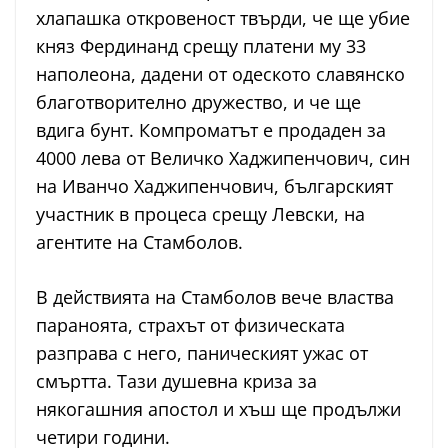
хлапашка откровеност твърди, че ще убие
княз Фердинанд срещу платени му 33
наполеона, дадени от одеското славянско
благотворително дружество, и че ще
вдига бунт. Компроматът е продаден за
4000 лева от Величко Хаджипенчович, син
на Иванчо Хаджипенчович, българският
участник в процеса срещу Левски, на
агентите на Стамболов.
В действията на Стамболов вече властва
параноята, страхът от физическата
разправа с него, паническият ужас от
смъртта. Тази душевна криза за
някогашния апостол и хъш ще продължи
четири години.