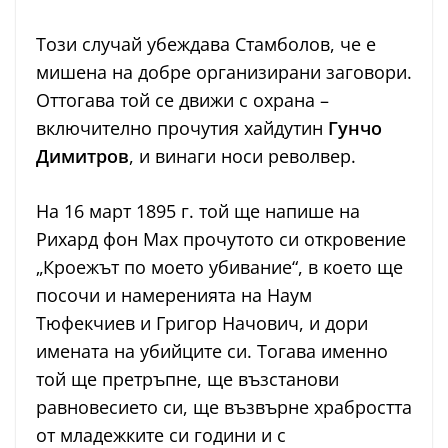
Този случай убеждава Стамболов, че е
мишена на добре организирани заговори.
Оттогава той се движи с охрана –
включително прочутия хайдутин
Гунчо
Димитров
, и винаги носи револвер.
На 16 март 1895 г. той ще напише на
Рихард фон Мах прочутото си откровение
„Кроежът по моето убивание“, в което ще
посочи и намеренията на Наум
Тюфекчиев и Григор Начович, и дори
имената на убийците си. Тогава именно
той ще претръпне, ще възстанови
равновесието си, ще възвърне храбростта
от младежките си години и с