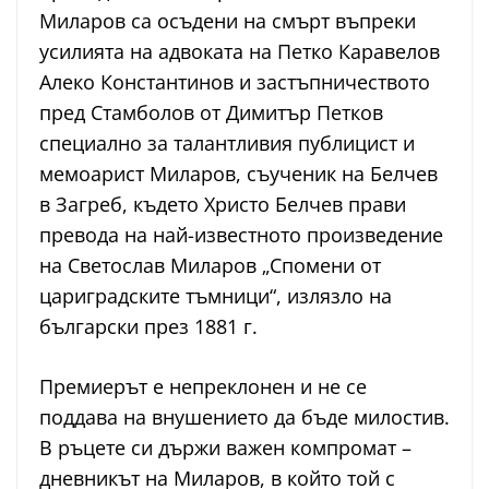
Миларов са осъдени на смърт въпреки
усилията на адвоката на Петко Каравелов
Алеко Константинов и застъпничеството
пред Стамболов от Димитър Петков
специално за талантливия публицист и
мемоарист Миларов, съученик на Белчев
в Загреб, където Христо Белчев прави
превода на най-известното произведение
на Светослав Миларов „Спомени от
цариградските тъмници“, излязло на
български през 1881 г.
Премиерът е непреклонен и не се
поддава на внушението да бъде милостив.
В ръцете си държи важен компромат –
дневникът на Миларов, в който той с