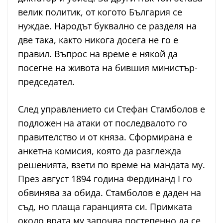
велик политик, от когото България се
нуждае. Народът буквално се разделя на
две така, както никога досега не го е
правил. Въпрос на време е някой да
посегне на живота на бившия министър-
председател.
След управлението си Стефан Стамболов е
подложен на атаки от последвалото го
правителство и от княза. Сформирана е
анкетна комисия, която да разглежда
решенията, взети по време на мандата му.
През август 1894 година Фердинанд I го
обвинява за обида. Стамболов е даден на
съд, но плаща гаранцията си. Примката
около врата му започва постепенно да се