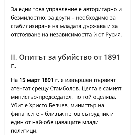
За едни това управление е авторитарно и
безмилостно; за други – необходимо за
стабилизиране на младата държава и за
отстояване на независимостта ѝ от Русия.
II. Опитът за убийство от 1891
г.
На
15 март 1891 г.
е извършен първият
атентат срещу Стамболов. Целта е самият
министър-председател, но той оцелява.
Убит е Христо Белчев, министър на
финансите – близък негов сътрудник и
един от най-обещаващите млади
политици.