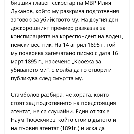
бившия главен секретар на МВР Илия
Луканов, който му разкрива подготвения
заговор за убийството му. На другия ден
доскорошният премиер разказва за
конспирацията на кореспондент на водещ
немски вестник. На 14 април 1895 г. той
му поверява запечатано писмо с дата 16
март 1895 г., наречено „Кроежа за
убиването ми”, с молба да го отвори и
публикува след смъртта му.
Стамболов разбира, че хората, които
стоят зад подготвянето на предстоящия
атентат, не са случайни. Един от тях е
Наум Тюфекчиев, който стои в дъното и
на първия атентат (1891г.) и иска да