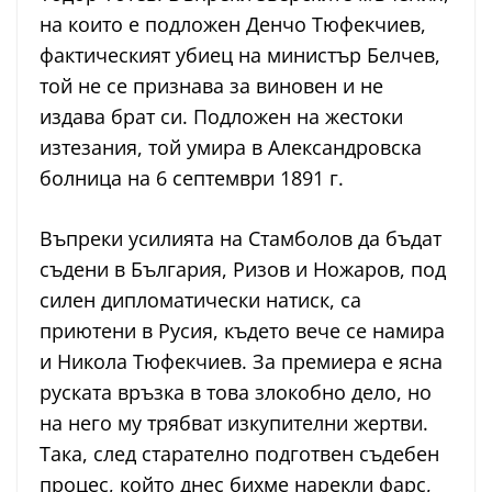
на които е подложен Денчо Тюфекчиев,
фактическият убиец на министър Белчев,
той не се признава за виновен и не
издава брат си. Подложен на жестоки
изтезания, той умира в Александровска
болница на 6 септември 1891 г.
Въпреки усилията на Стамболов да бъдат
съдени в България, Ризов и Ножаров, под
силен дипломатически натиск, са
приютени в Русия, където вече се намира
и Никола Тюфекчиев. За премиера е ясна
руската връзка в това злокобно дело, но
на него му трябват изкупителни жертви.
Така, след старателно подготвен съдебен
процес, който днес бихме нарекли фарс,