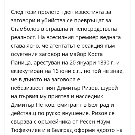
След този пролетен ден известията за
заговори и убийства се превръщат за
Стамболов в страшна и непосредствена
реалност. На всесилния премиер веднага
става ясно, че атентатът е реакция към
осуетения заговор на майор Коста
Паница, арестуван на 20 януари 1890 г. и
екзекутиран на 16 юни с.г., но той не знае,
че в дъното на заговора е
небезизвестният Димитър Ризов, шурей
на първия му приятел и наследник
Димитър Петков, емигрант в Белград и
действащ по руско внушение. Ризов се
свързва с оръжейника от Ресен Наум
Тюфекчиев и в Белград оформя ядрото на