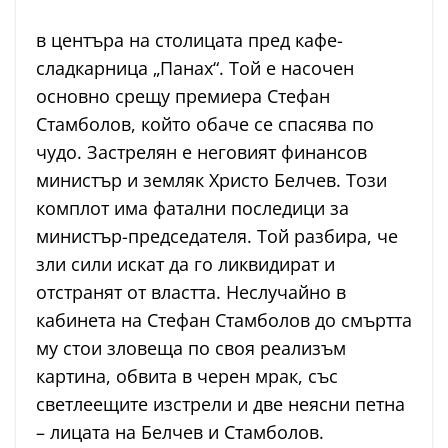
в центъра на столицата пред кафе-
сладкарница „Панах“. Той е насочен
основно срещу премиера Стефан
Стамболов, който обаче се спасява по
чудо. Застрелян е неговият финансов
министър и земляк Христо Белчев. Този
комплот има фатални последици за
министър-председателя. Той разбира, че
зли сили искат да го ликвидират и
отстранят от властта. Неслучайно в
кабинета на Стефан Стамболов до смъртта
му стои зловеща по своя реализъм
картина, обвита в черен мрак, със
светлеещите изстрели и две неясни петна
– лицата на Белчев и Стамболов.