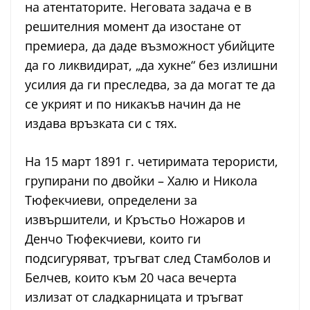
на атентаторите. Неговата задача е в
решителния момент да изостане от
премиера, да даде възможност убийците
да го ликвидират, „да хукне“ без излишни
усилия да ги преследва, за да могат те да
се укрият и по никакъв начин да не
издава връзката си с тях.
На 15 март 1891 г. четиримата терористи,
групирани по двойки – Халю и Никола
Тюфекчиеви, определени за
извършители, и Кръстьо Ножаров и
Денчо Тюфекчиеви, които ги
подсигуряват, тръгват след Стамболов и
Белчев, които към 20 часа вечерта
излизат от сладкарницата и тръгват