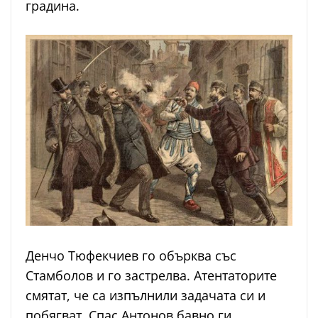
градина.
Денчо Тюфекчиев го обърква със
Стамболов и го застрелва. Атентаторите
смятат, че са изпълнили задачата си и
побягват. Спас Антонов бавно ги