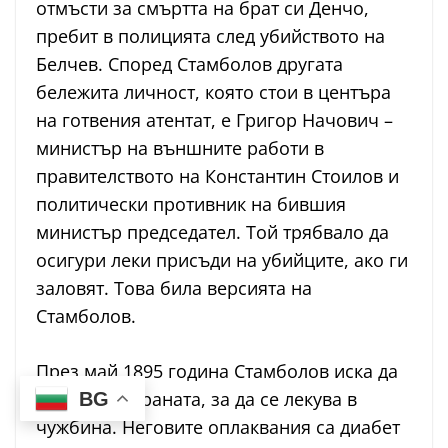
отмъсти за смъртта на брат си Денчо,
пребит в полицията след убийството на
Белчев. Според Стамболов другата
бележита личност, която стои в центъра
на готвения атентат, е Григор Начович –
министър на външните работи в
правителството на Константин Стоилов и
политически противник на бившия
министър председател. Той трябвало да
осигури леки присъди на убийците, ако ги
заловят. Това била версията на
Стамболов.
През май 1895 година Стамболов иска да
излезе от страната, за да се лекува в
BG
чужбина. Неговите оплаквания са диабет