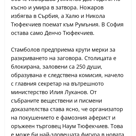
късно и умира в затвора. Ножаров
избягва в Сърбия, а Халю и Никола
Тюфекчиев поемат към Румъния. В София
остава само Денчо Тюфекчиев.
Стамболов предприема крути мерки за
разкриването на заговора. Столицата е
блокирана, заловени са 250 души,
образувана е следствена комисия, начело
с главния секретар на вътрешното
министерство Илия Луканов. От
събраните веществени и писмени
доказателства става ясно, че организатор
на покушението е фамозния аферист и
оръжеен търговец Наум Тюфекчиев. Това
е може би най-зловещата фигура в новата