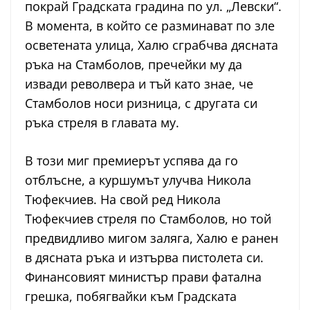
покрай Градската градина по ул. „Левски“.
В момента, в който се разминават по зле
осветената улица, Халю сграбчва дясната
ръка на Стамболов, пречейки му да
извади револвера и тъй като знае, че
Стамболов носи ризница, с другата си
ръка стреля в главата му.
В този миг премиерът успява да го
отблъсне, а куршумът улучва Никола
Тюфекчиев. На свой ред Никола
Тюфекчиев стреля по Стамболов, но той
предвидливо мигом заляга, Халю е ранен
в дясната ръка и изтърва пистолета си.
Финансовият министър прави фатална
грешка, побягвайки към Градската