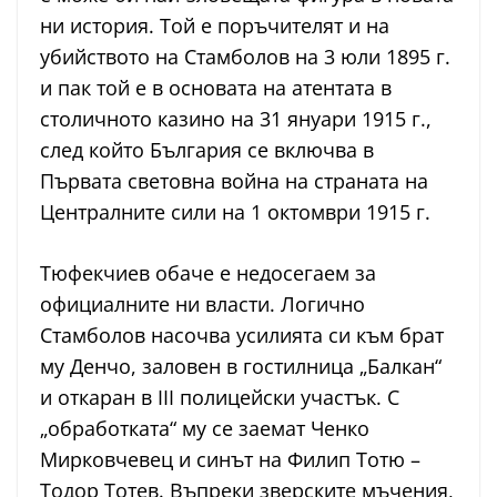
ни история. Той е поръчителят и на
убийството на Стамболов на 3 юли 1895 г.
и пак той е в основата на атентата в
столичното казино на 31 януари 1915 г.,
след който България се включва в
Първата световна война на страната на
Централните сили на 1 октомври 1915 г.
Тюфекчиев обаче е недосегаем за
официалните ни власти. Логично
Стамболов насочва усилията си към брат
му Денчо, заловен в гостилница „Балкан“
и откаран в III полицейски участък. С
„обработката“ му се заемат Ченко
Мирковчевец и синът на Филип Тотю –
Тодор Тотев. Въпреки зверските мъчения,