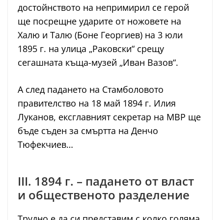
достойнството на непримирил се герой
ще посрещне ударите от ножовете на
Халю и Талю (Боне Георгиев) на 3 юли
1895 г. на улица „Раковски“ срещу
сегашната къща-музей „Иван Вазов“.
А след падането на Стамболовото
правителство на 18 май 1894 г. Илия
Луканов, ексглавният секретар на МВР ще
бъде съден за смъртта на Денчо
Тюфекчиев…
III. 1894 г. – падането от власт
и общественото разделение
Трудно е да си представим с колко голяма