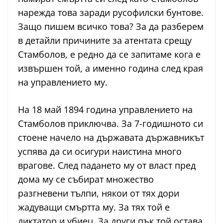
нарежда това заради русофилски бунтове.
Защо пишем всичко това? За да разберем
в детайли причините за атентата срещу
Стамболов, е редно да се запитаме кога е
извършен той, а именно година след края
на управлението му.
На 18 май 1894 година управлението на
Стамболов приключва. За 7-годишното си
стоене начело на държавата държавникът
успява да си осигури наистина много
врагове. След падането му от власт пред
дома му се събират множество
разгневени тълпи, някои от тях дори
жадуващи смъртта му. За тях той е
диктатор и убиец. За други пък той остава