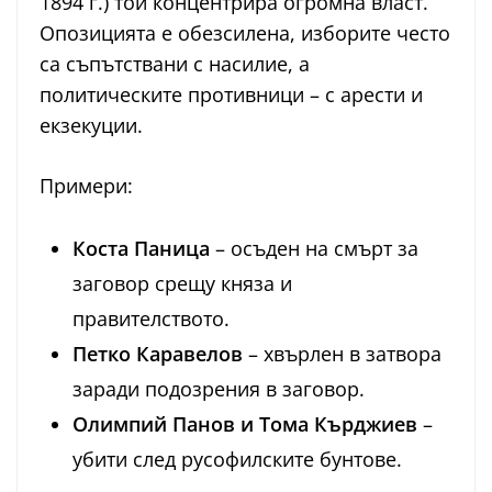
1894 г.) той концентрира огромна власт.
Опозицията е обезсилена, изборите често
са съпътствани с насилие, а
политическите противници – с арести и
екзекуции.
Примери:
Коста Паница
– осъден на смърт за
заговор срещу княза и
правителството.
Петко Каравелов
– хвърлен в затвора
заради подозрения в заговор.
Олимпий Панов и Тома Кърджиев
–
убити след русофилските бунтове.