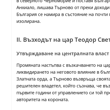
в северното Черноморие и поставя Българ
Анхиало, лишава Търново от преки доходи 
България се намира в състояние на почти
изолирана.
II. Възходът на цар Теодор Св
Утвърждаване на централната власт
Промяната настъпва с възкачването на цар 
ликвидирането на неговото влияние в бълг
Златната орда, а Търново възвръща своята
решителен владетел, който съзнава, че въ
първите години от управлението си той пр
авторитета на короната.