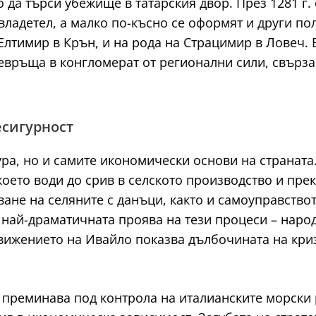
да търси убежище в татарския двор. През 1281 г. 
владетел, а малко по-късно се оформят и други п
Елтимир в Крън, и на рода на Страцимир в Ловеч. 
евръща в конгломерат от регионални сили, свърз
есигурност
ура, но и самите икономически основи на страната
оето води до срив в селското производство и пре
не на селяните с данъци, както и самоуправствот
 най-драматичната проява на тези процеси – наро
 движението на Ивайло показва дълбочината на кр
реминава под контрола на италианските морски 