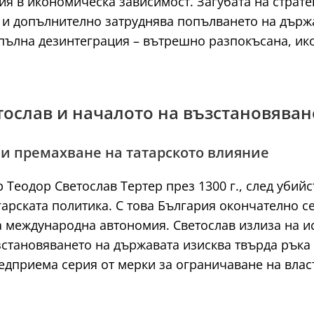
ия в икономическа зависимост. Загубата на страт
и допълнително затруднява попълването на държавн
 пълна дезинтеграция – вътрешно разпокъсана, и
етослав и началото на възстановяван
 и премахване на татарското влияние
Теодор Светослав Тертер през 1300 г., след убийс
арската политика. С това България окончателно с
 международна автономия. Светослав излиза на ис
зстановяването на държавата изисква твърда ръка 
едприема серия от мерки за ограничаване на власт