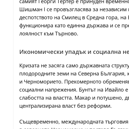
самият Георги Тертер е принуден временно 
Шишман I се провъзгласява за независим 
деспотството на Смилец в Средна гора, на 
функционира като единна държава и се пр
лоялност към Търново.
Икономически упадък и социална н
Кризата не засяга само държавната структ
плодородните земи на Северна България, к
и Черноморието. Прекомерното обременява
социални напрежения. Бунтът на Ивайло е
слабостта на властта. Макар и потушено,
централизирана власт без реформи.
Същевременно, международната търговия п