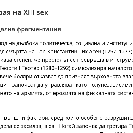
ая на XIII век
дална фрагментация
риод на дълбока политическа, социална и институц
д смъртта на цар Константин Тих Асен (1257–1277)
акава степен, че престолът се превръща в инструме
еорги I Тертер (1280–1292) символизира началото 
ече боляри отказват да признаят върховната власт
– започват да управляват като полунезависими 
нето на армията, от ерозията на фискалната сист
т външни фактори, сред които особено разрушителн
дела се засилва, а хан Ногай започва да третира 