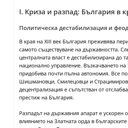
I. Криза и разпад: България в кр
Политическа дестабилизация и фео
В края на XIII век България преживява пе
самото съществуване на държавността. Сле
централната власт е дестабилизирана до т
национално управление. Възкачването на Г
придобива почти пълна автономия. Все пов
Шишмановци, Смилецовци и Страцимировци 
децентрализация е съпътстван от отслабва
престиж на България.
Разпадът на държавния апарат е ускорен о
влиянието на Златната орда в българските 