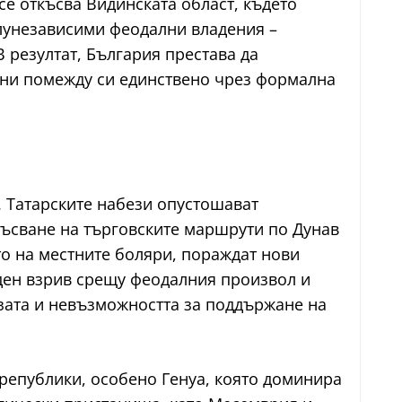
се откъсва Видинската област, където
олунезависими феодални владения –
В резултат, България престава да
ани помежду си единствено чрез формална
. Татарските набези опустошават
късване на търговските маршрути по Дунав
о на местните боляри, пораждат нови
ден взрив срещу феодалния произвол и
изата и невъзможността за поддържане на
републики, особено Генуа, която доминира