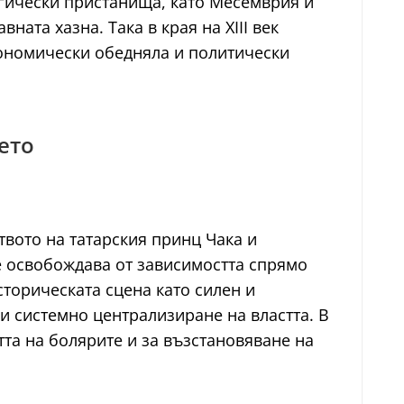
егически пристанища, като Месемврия и
ата хазна. Така в края на XIII век
кономически обедняла и политически
ето
твото на татарския принц Чака и
е освобождава от зависимостта спрямо
торическата сцена като силен и
и системно централизиране на властта. В
та на болярите и за възстановяване на