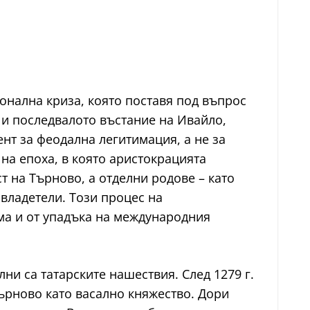
ионална криза, която поставя под въпрос
 и последвалото въстание на Ивайло,
нт за феодална легитимация, а не за
на епоха, в която аристокрацията
 на Търново, а отделни родове – като
владетели. Този процес на
ема и от упадъка на международния
и са татарските нашествия. След 1279 г.
Търново като васално княжество. Дори