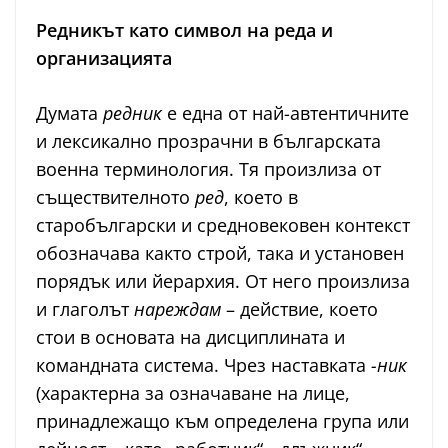
Редникът като символ на реда и
организацията
Думата
редник
е една от най-автентичните
и лексикално прозрачни в българската
военна терминология. Тя произлиза от
съществителното
ред
, което в
старобългарски и средновековен контекст
обозначава както строй, така и установен
порядък или йерархия. От него произлиза
и глаголът
нареждам
– действие, което
стои в основата на дисциплината и
командната система. Чрез наставката
-ник
(характерна за означаване на лице,
принадлежащо към определена група или