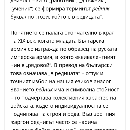
дейност – като „работник“, „длъжник“,
„ученик“) се формира терминът
редник
,
буквално „този, който е в редицата“.
Понятието се налага окончателно в края
на XIX век, когато младата Българска
армия се изгражда по образец на руската
имперска армия, в която еквивалентният
чин е „рядовой“. В превод на български
това означава „в редицата“ – оттук и
точният избор на нашия езиков аналог.
Званието
редник
има и символна стойност
– то подчертава колективния характер на
войската, където индивидуалността се
подчинява на строя и реда. Във военния
жаргон редникът често се нарича