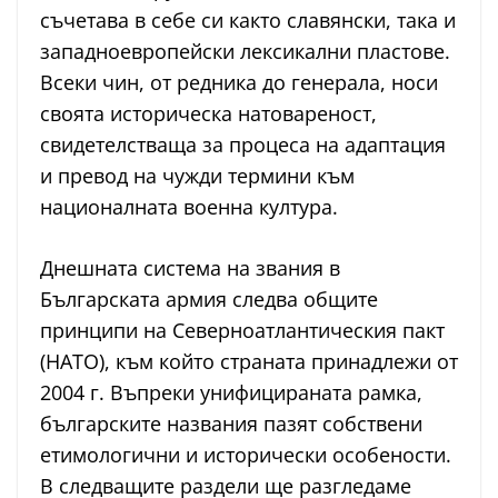
съчетава в себе си както славянски, така и
западноевропейски лексикални пластове.
Всеки чин, от редника до генерала, носи
своята историческа натовареност,
свидетелстваща за процеса на адаптация
и превод на чужди термини към
националната военна култура.
Днешната система на звания в
Българската армия следва общите
принципи на Северноатлантическия пакт
(НАТО), към който страната принадлежи от
2004 г. Въпреки унифицираната рамка,
българските названия пазят собствени
етимологични и исторически особености.
В следващите раздели ще разгледаме