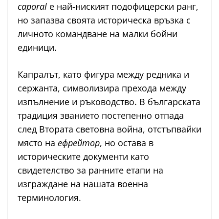
caporal
е най-ниският подофицерски ранг,
но запазва своята историческа връзка с
личното командване на малки бойни
единици.
Капралът, като фигура между редника и
сержанта, символизира прехода между
изпълнение и ръководство. В българската
традиция званието постепенно отпада
след Втората световна война, отстъпвайки
място на
ефрейтор
, но остава в
историческите документи като
свидетелство за ранните етапи на
изграждане на нашата военна
терминология.