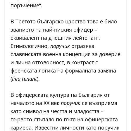
поръчение“.
В Третото българско царство това е било
званието на най-ниския офицер –
еквивалент на днешния лейтенант.
Етимологично,
поручик
отразява
славянската военна концепция за доверие
и лична отговорност, в контраст с
френската логика на формалната замяна
(
lieu tenant
).
В офицерската култура на България от
началото на XX век
поручик
се възприема
като символ на честта и младостта –
първото стъпало по пътя на офицерската
кариера. Известни личности като поручик