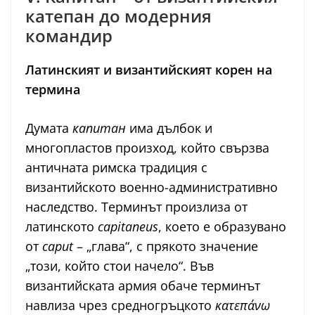
катепан до модерния
командир
Латинският и византийският корен на
термина
Думата
капитан
има дълбок и
многопластов произход, който свързва
античната римска традиция с
византийското военно-административно
наследство. Терминът произлиза от
латинското
capitaneus
, което е образувано
от
caput
– „глава“, с прякото значение
„този, който стои начело“. Във
византийската армия обаче терминът
навлиза чрез средногръцкото
κατεπάνω