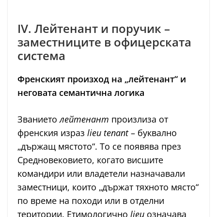
IV. Лейтенант и поручик –
заместниците в офицерската
система
Френският произход на „лейтенант“ и
неговата семантична логика
Званието
лейтенант
произлиза от
френския израз
lieu tenant
– буквално
„държащ мястото“. То се появява през
Средновековието, когато висшите
командири или владетели назначавали
заместници, които „държат тяхното място“
по време на походи или в отделни
територии. Етимологично
lieu
означава