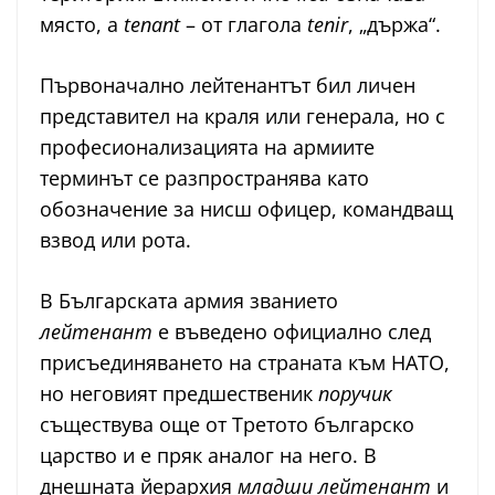
място, а
tenant
– от глагола
tenir
, „държа“.
Първоначално лейтенантът бил личен
представител на краля или генерала, но с
професионализацията на армиите
терминът се разпространява като
обозначение за нисш офицер, командващ
взвод или рота.
В Българската армия званието
лейтенант
е въведено официално след
присъединяването на страната към НАТО,
но неговият предшественик
поручик
съществува още от Третото българско
царство и е пряк аналог на него. В
днешната йерархия
младши лейтенант
и