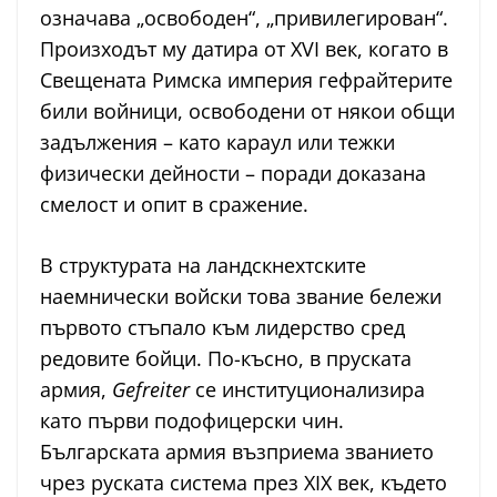
означава „освободен“, „привилегирован“.
Произходът му датира от XVI век, когато в
Свещената Римска империя гефрайтерите
били войници, освободени от някои общи
задължения – като караул или тежки
физически дейности – поради доказана
смелост и опит в сражение.
В структурата на ландскнехтските
наемнически войски това звание бележи
първото стъпало към лидерство сред
редовите бойци. По-късно, в пруската
армия,
Gefreiter
се институционализира
като първи подофицерски чин.
Българската армия възприема званието
чрез руската система през XIX век, където