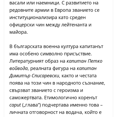
васали или наемници. С развитието на
редовните армии в Европа званието се
институционализира като среден
офицерски чин между лейтенанта и
майора.
В българската военна култура капитанът
има особено символно присъствие.
Литературният образ на
капитан Петко
войвода
, реалната фигура на
капитан
Димитър Списаревски
, както и честата
поява на този чин в народното съзнание,
свързват званието с героизма и
саможертвата. Етимологично коренът
caput
(„глава“) подчертава именно това –
личната отговорност на водача, който е