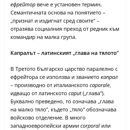
ефрейтор
вече е установен термин.
Семантичната основа на понятието –
„признат и издигнат сред своите“ –
отразява социалния преход от редник към
командир на малка група.
Капралът – латинският „глава на тялото“
В Третото българско царство паралелно с
ефрейтора се използва и званието
капрал
– производно от италианското
caporale
,
идващо от латинското
caput
(„глава“).
Буквално преведено, то означава „глава
на малко тяло“, където „тяло“ обозначава
войсково отделение. В много
западноевропейски армии
corporal
или