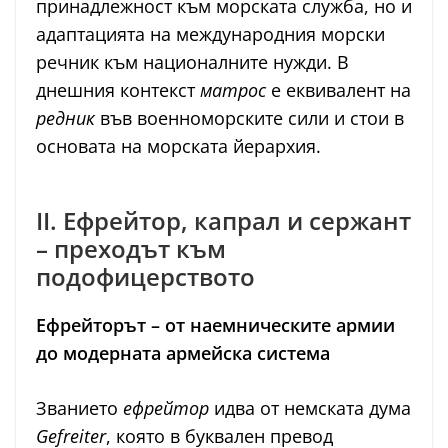
принадлежност към морската служба, но и
адаптацията на международния морски
речник към националните нужди. В
днешния контекст
матрос
е еквивалент на
редник
във военноморските сили и стои в
основата на морската йерархия.
II. Ефрейтор, капрал и сержант
– преходът към
подофицерството
Ефрейторът – от наемническите армии
до модерната армейска система
Званието
ефрейтор
идва от немската дума
Gefreiter
, която в буквален превод