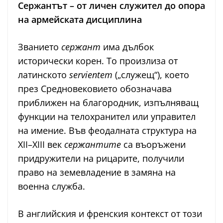
Сержантът – от личен служител до опора
на армейската дисциплина
Званието
сержант
има дълбок
исторически корен. То произлиза от
латинското
servientem
(„служещ“), което
през Средновековието обозначава
приближен на благородник, изпълняващ
функции на телохранител или управител
на имение. Във феодалната структура на
XII–XIII век
сержантите
са въоръжени
придружители на рицарите, получили
право на земевладение в замяна на
военна служба.
В английския и френския контекст от този