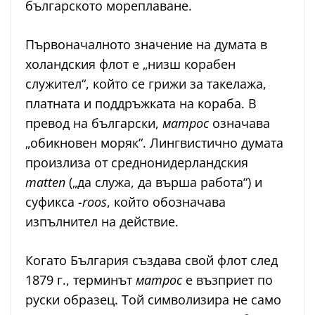
българското мореплаване.
Първоначалното значение на думата в
холандския флот е „низш корабен
служител“, който се грижи за такелажа,
платната и поддръжката на кораба. В
превод на български,
матрос
означава
„обикновен моряк“. Лингвистично думата
произлиза от среднонидерландския
matten
(„да служа, да върша работа“) и
суфикса
-roos
, който обозначава
изпълнител на действие.
Когато България създава свой флот след
1879 г., терминът
матрос
е възприет по
руски образец. Той символизира не само