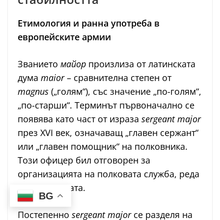
Етимология и ранна употреба в
европейските армии
Званието
майор
произлиза от латинската
дума
maior
– сравнителна степен от
magnus
(„голям“), със значение „по-голям“,
„по-старши“. Терминът първоначално се
появява като част от израза
sergeant major
през XVI век, означаващ „главен сержант“
или „главен помощник“ на полковника.
Този офицер бил отговорен за
организацията на полковата служба, реда
и подготовката.
BG
Постепенно
sergeant major
се разделя на