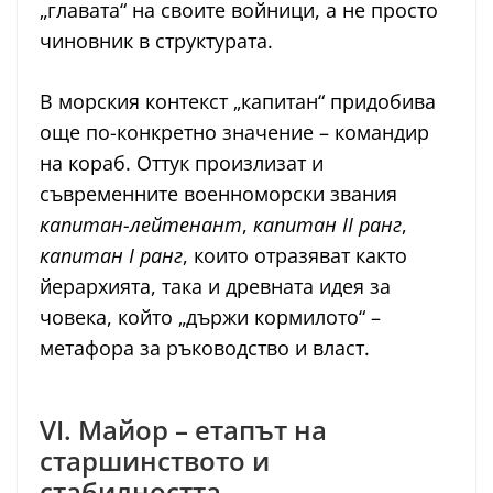
„главата“ на своите войници, а не просто
чиновник в структурата.
В морския контекст „капитан“ придобива
още по-конкретно значение – командир
на кораб. Оттук произлизат и
съвременните военноморски звания
капитан-лейтенант
,
капитан II ранг
,
капитан I ранг
, които отразяват както
йерархията, така и древната идея за
човека, който „държи кормилото“ –
метафора за ръководство и власт.
VI. Майор – етапът на
старшинството и
стабилността