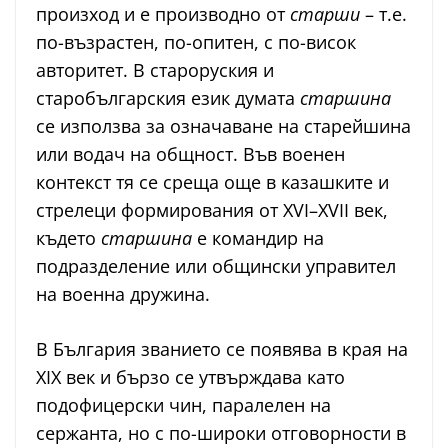
произход и е производно от
старши
– т.е.
по-възрастен, по-опитен, с по-висок
авторитет. В староруския и
старобългарския език думата
старшина
се използва за означаване на старейшина
или водач на общност. Във военен
контекст тя се среща още в казашките и
стрелеци формирования от XVI–XVII век,
където
старшина
е командир на
подразделение или общински управител
на военна дружина.
В България званието се появява в края на
XIX век и бързо се утвърждава като
подофицерски чин, паралелен на
сержанта, но с по-широки отговорности в