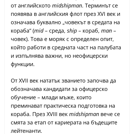
от английското
midshipman
. Терминът се
появява в английския флот през XVI век и
означава буквално „човекът в средата на
кораба“ (
mid
– среда,
ship
– кораб,
man
–
човек). Това е моряк с определен опит,
който работи в средната част на палубата
и изпълнява важни, но неофицерски
функции.
От XVII век нататък званието започва да
обозначава кандидати за офицерско
обучение – млади мъже, които
преминават практическа подготовка на
кораба. През XVIII век
midshipman
вече се
смята за етап от кариерата на бъдещите
лейтенанти.