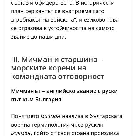
състав и офицерството. В исторически
план сержантът се възприема като
„гръбнакът на войската“, и езиково това
се отразява в устойчивостта на самото
звание до наши дни.
III. Мичман и старшина –
морските корени на
командната отговорност
Мичманът – английско звание с руски
път към България
Понятието
мичман
навлиза в българската
военна терминология чрез руския
мичман
, който от своя страна произлиза