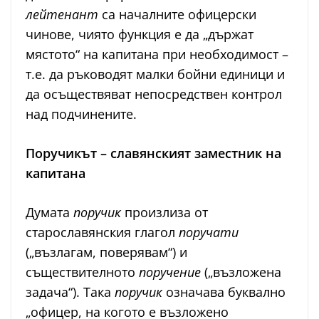
лейтенант
са началните офицерски
чинове, чиято функция е да „държат
мястото“ на капитана при необходимост –
т.е. да ръководят малки бойни единици и
да осъществяват непосредствен контрол
над подчинените.
Поручикът – славянският заместник на
капитана
Думата
поручик
произлиза от
старославянския глагол
поручати
(„възлагам, поверявам“) и
съществителното
поручение
(„възложена
задача“). Така
поручик
означава буквално
„офицер, на когото е възложено