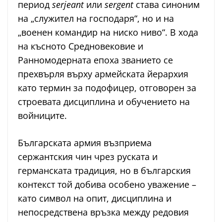
период
serjeant
или
sergent
става синоним
на „служител на господаря“, но и на
„военен командир на ниско ниво“. В хода
на късното Средновековие и
Ранномодерната епоха званието се
прехвърля върху армейската йерархия
като термин за подофицер, отговорен за
строевата дисциплина и обучението на
войниците.
Българската армия възприема
сержантския чин чрез руската и
германската традиция, но в българския
контекст той добива особено уважение –
като символ на опит, дисциплина и
непосредствена връзка между редовия