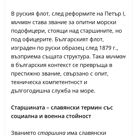
В руския флот, след реформите на Петър I,
мичман
става звание за опитни морски
подофицери, стоящи над старшините, но
под офицерите. Българският флот,
изграден по руски образец след 1879 г.,
възприема същата структура. Така
мичман
в българския контекст се превръща в
престижно звание, свързано с опит,
техническа компетентност и
дългогодишна служба на море.
Старшината – славянски термин със
социална и военна стойност
Званието
старшина
има славянски