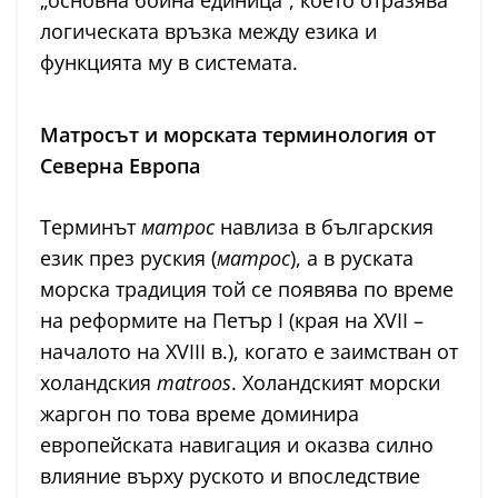
„основна бойна единица“, което отразява
логическата връзка между езика и
функцията му в системата.
Матросът и морската терминология от
Северна Европа
Терминът
матрос
навлиза в българския
език през руския (
матрос
), а в руската
морска традиция той се появява по време
на реформите на Петър I (края на XVII –
началото на XVIII в.), когато е заимстван от
холандския
matroos
. Холандският морски
жаргон по това време доминира
европейската навигация и оказва силно
влияние върху руското и впоследствие