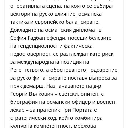
оперативната сцена, на която се събират
вектори на руско влияние, османска
тактика и европейско балансиране.
Докладите на османския дипломат в
София Гадбан ефенди, носещи белезите
на тенденциозност и фактическа
недостоверност, се разглеждат като риск
за международната позиция на
Регентството, а обоснованото подозрение
за руско финансиране поставя въпроса за
пряк демарш. Назначаването на д-р
Георги Вълкович – светски, опитен, с
биография на османски офицер и военен
лекар – за пратеник при Портата е
стратегически ход, който комбинира
културна компетентност, мрежова