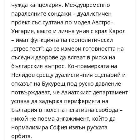
чужда канцелария. Междувременно
паралелните сондажи – дуалистичен
проект със султана по модел Австро–
Унгария, както и лична уния с крал Карол
– имат функцията на геополитически
„стрес тест“: да се измери готовността на
съседни дворове да влязат в риска на
българския въпрос. Контрамерката на
Нелидов срещу дуалистичния сценарий и
отказът на Букурещ под руско давление
потвърждават, че Азиатският департамент
успява да задържа периферията на
България в поле на негативна свобода –
никой не поема ангажимент, който да
нормализира София извън руската
орбита.