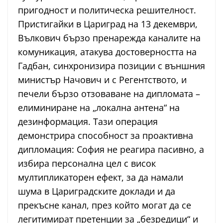
пригодност и политическа решителност.
Пристигайки в Цариград на 13 декември,
Вълкович бързо пренарежда каналите на
комуникация, атакува достоверността на
Гадбан, синхронизира позиции с външния
министър Начович и с Регентството, и
печели бързо отзоваване на дипломата –
елиминиране на „локална антена“ на
дезинформация. Тази операция
демонстрира способност за проактивна
дипломация: София не реагира пасивно, а
избира персонална цел с висок
мултипликаторен ефект, за да намали
шума в Цариградските доклади и да
прекъсне канал, през който могат да се
легитимират претенции за „безредици“ и