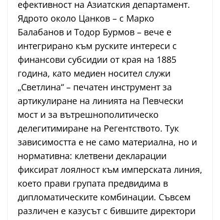
ефективност на Азиатския департамент.
Ядрото около Цанков – с Марко
Балабанов и Тодор Бурмов – вече е
интегрирано към руските интереси с
финансови субсидии от края на 1885
година, като медиен носител служи
„Светлина“ – печатен инструмент за
артикулиране на линията на Певчески
мост и за вътрешнополитическо
делегитимиране на Регентството. Тук
зависимостта е не само материална, но и
нормативна: клетвени декларации
фиксират лоялност към имперската линия,
което прави групата предвидима в
дипломатическите комбинации. Съвсем
различен е казусът с бившите директори