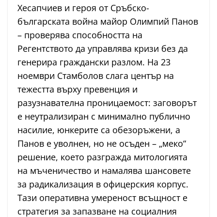
Хесапчиев и героя от Сръбско-
българската война майор Олимпий Панов
– проверява способността на
Регентството да управлява кризи без да
генерира граждански разлом. На 23
ноември Стамболов слага център на
тежестта върху превенция и
разузнавателна проницаемост: заговорът
е неутрализиран с минимално публично
насилие, юнкерите са обезоръжени, а
Панов е уволнен, но не осъден – „меко“
решение, което разгражда митологията
на мъченичество и намалява шансовете
за радикализация в офицерския корпус.
Тази оперативна умереност всъщност е
стратегия за запазване на социалния