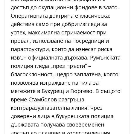
достъп до окупационни фондове в злато.
Оперативната доктрина е класическа:
действия само при добри изгледи за
успех, максимална отричаемост при
провал, използване на посредници и
параструктури, които да изнесат риска
извън официалната държава. Румънската
полиция гледа „през пръсти“ –
благосклонност, щедро заплатена, която
позволява изграждане на тила за
метежите в Букурещ и Гюргево. В същото
време Стамболов разгръща
контраразузнавателна линия: чрез
доверени лица в букурещката полиция
държавата получава своевременен
достъп до планове и кореспонденция,