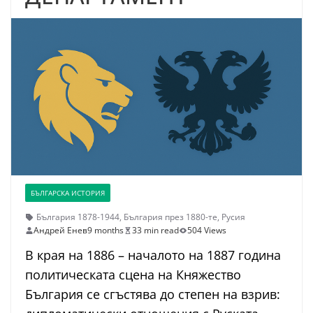
БЪЛГАРСКА ИСТОРИЯ
България 1878-1944
,
България през 1880-те
,
Русия
Андрей Енев
9 months
33 min read
504 Views
В края на 1886 – началото на 1887 година
политическата сцена на Княжество
България се сгъстява до степен на взрив: