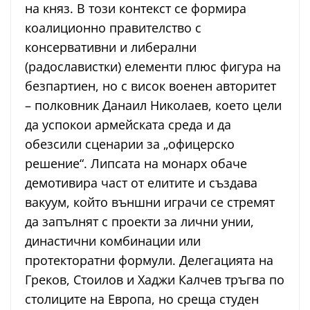
на княз. В този контекст се формира
коалиционно правителство с
консервативни и либерални
(радославистки) елементи плюс фигура на
безпартиен, но с висок военен авторитет
– полковник Данаил Николаев, което цели
да успокои армейската среда и да
обезсили сценарии за „офицерско
решение“. Липсата на монарх обаче
демотивира част от елитите и създава
вакуум, който външни играчи се стремят
да запълнят с проекти за лични унии,
династични комбинации или
протекторатни формули. Делегацията на
Греков, Стоилов и Хаджи Калчев тръгва по
столиците на Европа, но среща студен