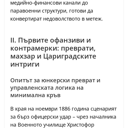
медийно-финансови канали до
паравоенни структури, готови да
конвертират недоволството в метеж.
II. Първите офанзиви и
контрамерки: преврати,
махзар и Цариградските
интриги
Опитът за юнкерски преврат и
управленската логика на
минимална кръв
В края на ноември 1886 година сценарият
за бърз офицерски удар – чрез началника
на Военното училище Христофор