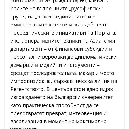
контрамерки изгражда София; какви са
ролите на вътрешните „русофилски“
групи, на „лъжесъединистите“ и на
емигрантските комитети; как действат
посредническите инициативи на Портата;
и как оперативните техники на Азиатския
департамент – от финансови субсидии и
персонални вербовки до дипломатически
демарши и медийни инструменти –
срещат последователната, макар и често
импровизирана, държавническа линия на
Регентството. В центъра стои едно ядро:
изграждането на български суверенитет
като практическа способност да се
предотвратят преврат, интервенция и
васализация в момент на максимална