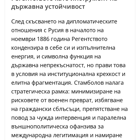
държавна устойчивост
След скъсването на дипломатическите
отношения с Русия в началото на
ноември 1886 година Регентството
кондензира в себе си и изпълнителна
енергия, и символна функция на
държавна непрекъснатост, но прави това
в условия на институционална крехкост и
елитна фрагментация. Стамболов налага
стратегическа рамка: минимизиране на
рисковете от военен преврат, избягване
на граждански сблъсъци, препятстване на
повод за чужда интервенция и паралелна
външнополитическа офанзива за
международна легитимация и намиране