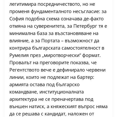
легитимира посредничеството, но не
променя фундаменталното несъгласие: за
София подобна схема означава де-факто
отмяна на суверенитета, за Петербург тя е
минимална база за възстановяване на
влияние, а за Портата – възможност да
контрира българската самостоятелност в
Румелия през „миротворчески“ формат.
Провалът на преговорите показва, че
Регентството вече е дефинирало червени
линии, които не подлежат на бартер:
армията остава под българско
командване, институционалната
архитектура не се преначертава под
външен натиск, а княжеският въпрос няма
да се решава с кандидат, наложен от