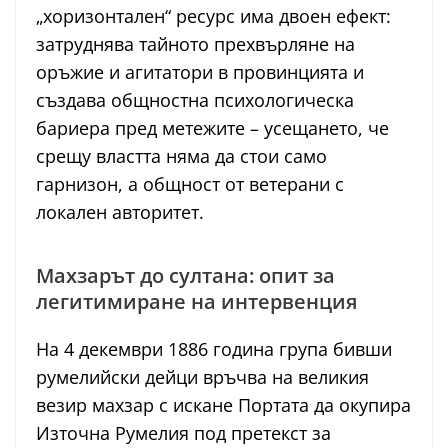
„хоризонтален“ ресурс има двоен ефект:
затруднява тайното прехвърляне на
оръжие и агитатори в провинцията и
създава общностна психологическа
бариера пред метежите – усещането, че
срещу властта няма да стои само
гарнизон, а общност от ветерани с
локален авторитет.
Махзарът до султана: опит за
легитимиране на интервенция
На 4 декември 1886 година група бивши
румелийски дейци връчва на великия
везир махзар с искане Портата да окупира
Източна Румелия под претекст за