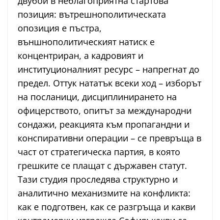
двубой в неблагоприятна стартова
позиция: вътрешнополитическата
опозиция е пъстра,
външнополитическият натиск е
концентриран, а кадровият и
институционалният ресурс – напрегнат до
предел. Оттук нататък всеки ход – изборът
на посланици, дисциплинирането на
офицерството, опитът за международни
сондажи, реакцията към пропагандни и
конспиративни операции – се превръща в
част от стратегическа партия, в която
грешките се плащат с държавен статут.
Тази студия проследява структурно и
аналитично механизмите на конфликта:
как е подготвен, как се разгръща и какви