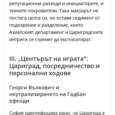
репутационни разходи и инициаторите, и
техните покровители. Така махзарът не
постига целта си, но оставя седимент от
подозрение и разделение, които
Азиатският департамент и Цариградските
интриги се стремят да експлоатират.
III. „Центърът на играта“:
Цариград, посредничество и
персонални ходове
Георги Вълкович и
неутрализирането на Гадбан
ефенди
София идентифицира рано, че Цариград е