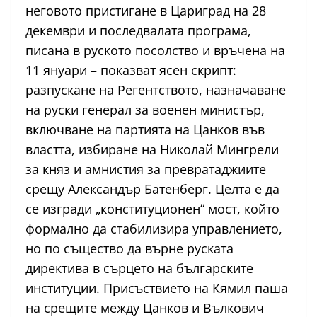
неговото пристигане в Цариград на 28
декември и последвалата програма,
писана в руското посолство и връчена на
11 януари – показват ясен скрипт:
разпускане на Регентството, назначаване
на руски генерал за военен министър,
включване на партията на Цанков във
властта, избиране на Николай Мингрели
за княз и амнистия за превратаджиите
срещу Александър Батенберг. Целта е да
се изгради „конституционен“ мост, който
формално да стабилизира управлението,
но по същество да върне руската
директива в сърцето на българските
институции. Присъствието на Кямил паша
на срещите между Цанков и Вълкович