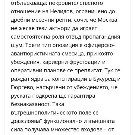
отблъскваща: покровителственото
отношение на Нелидов, ограничено до
дребни месечни ренти, сочи, че Москва
не желае тези актьори да играят
самостоятелна роля отвъд пропагандния
шум. Трети тип опозиция е офицерско-
авантюристичната смесица, при която
убеждения, кариерни фрустрации и
оперативни планове се преплитат. Тук се
раждат ядра за конспирации в Букурещ и
Гюргево, насърчени от убеждението, че
руската подкрепа ще гарантира
безнаказаност. Така
вътрешнополитическото поле се
„разслоява“ функционално и външната
сила получава множество входове – от