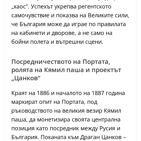
„хаос“. Успехът укрепва регентското
самочувствие и показва на Великите сили,
че България може да играе по правилата
на кабинети и дворове, а не само на
бойни полета и вътрешни сцени.
Посредничеството на Портата,
ролята на Кямил паша и проектът
„Цанков“
Краят на 1886 и началото на 1887 година
маркират опит на Портата, под
ръководството на великия везир Кямил
паша, да монетизира своята централна
позиция като посредник между Русия и
България. Поканата към Драган Цанков –