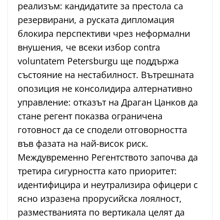
реализъм: кандидатите за престола са
резервирани, а руската дипломация
блокира перспективи чрез неформални
внушения, че всеки избор contra
voluntatem Petersburgu ще поддържа
състояние на нестабилност. Вътрешната
опозиция не консолидира алтернативно
управление: отказът на Драган Цанков да
стане регент показва ограничена
готовност да се сподели отговорността
във фазата на най-висок риск.
Междувременно Регентството започва да
третира сигурността като приоритет:
идентифицира и неутрализира офицери с
ясно изразена прорусийска лоялност,
разместванията по вертикала целят да