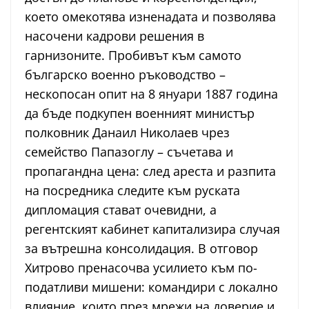
което омекотява изненадата и позволява
насочени кадрови решения в
гарнизоните. Пробивът към самото
българско военно ръководство –
нескопосан опит на 8 януари 1887 година
да бъде подкупен военният министър
полковник Данаил Николаев чрез
семейство Папазоглу – съчетава и
пропагандна цена: след ареста и разпита
на посредника следите към руската
дипломация стават очевидни, а
регентският кабинет капитализира случая
за вътрешна консолидация. В отговор
Хитрово пренасочва усилието към по-
податливи мишени: командири с локално
влияние, които през мрежи на доверие и