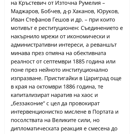
на Кръстевич от Източна Румелия –
Маджаров, Бобчев, д-р Хаканов, Юруков,
Иван Стефанов Гешов и др. – при които
мотивът е реституционен: Съединението е
накърнило мрежи от икономически и
административни интереси, а реваншът
минава през отмяна на обективната
реалност от септември 1885 година или
поне през нейното институционално
изпразване. Пристигайки в Цариград още
в края на октомври 1886 година, те
капитализират наратив на хаос и
„беззаконие“ с цел да провокират
интервенционистко мислене в Портата и
посолствата на Великите сили, но
дипломатическата реакция е смесена до