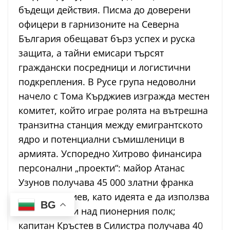
бъдещи действия. Писма до доверени
офицери в гарнизоните на Северна
България обещават бърз успех и руска
защита, а тайни емисари търсят
граждански посредници и логистични
подкрепления. В Русе група недоволни
начело с Тома Кърджиев изгражда местен
комитет, който играе ролята на вътрешна
транзитна станция между емигрантското
ядро и потенциални съмишленици в
армията. Успоредно Хитрово финансира
персонални „проекти“: майор Атанас
Узунов получава 45 000 златни франка
чрез Кърджиев, като идеята е да използва
BG
влиянието си над пионерния полк;
капитан Кръстев в Силистра получава 40