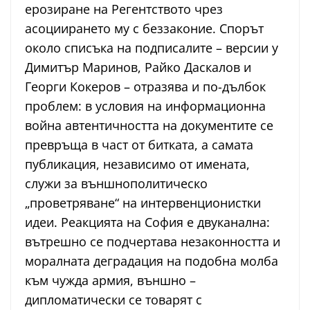
ерозиране на Регентството чрез
асоциирането му с беззаконие. Спорът
около списъка на подписалите – версии у
Димитър Маринов, Райко Даскалов и
Георги Кокеров – отразява и по-дълбок
проблем: в условия на информационна
война автентичността на документите се
превръща в част от битката, а самата
публикация, независимо от имената,
служи за външнополитическо
„проветряване“ на интервенционистки
идеи. Реакцията на София е двуканална:
вътрешно се подчертава незаконността и
моралната деградация на подобна молба
към чужда армия, външно –
дипломатически се товарят с