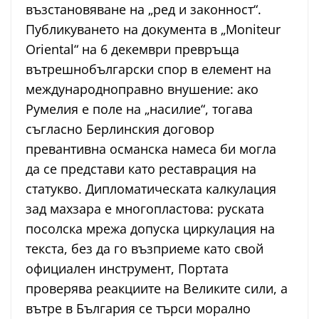
възстановяване на „ред и законност“.
Публикуването на документа в „Moniteur
Oriental“ на 6 декември превръща
вътрешнобългарски спор в елемент на
международноправно внушение: ако
Румелия е поле на „насилие“, тогава
съгласно Берлинския договор
превантивна османска намеса би могла
да се представи като реставрация на
статукво. Дипломатическата калкулация
зад махзара е многопластова: руската
посолска мрежа допуска циркулация на
текста, без да го възприеме като свой
официален инструмент, Портата
проверява реакциите на Великите сили, а
вътре в България се търси морално