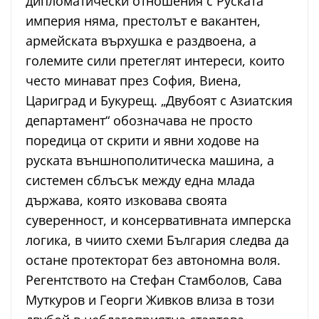
дипломатически отношения с Руската
империя няма, престолът е вакантен,
армейската върхушка е раздвоена, а
големите сили претеглят интереси, които
често минават през София, Виена,
Цариград и Букурещ. „Двубоят с Азиатския
департамент“ обозначава не просто
поредица от скрити и явни ходове на
руската външнополитическа машина, а
системен сблъсък между една млада
държава, която изковава своята
суверенност, и консервативната имперска
логика, в чиито схеми България следва да
остане протекторат без автономна воля.
Регентството на Стефан Стамболов, Сава
Муткуров и Георги Живков влиза в този