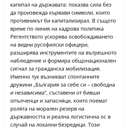
капитал на държавата: показва сила без
да произвежда кървави символи, които
противникът би капитализирал. В същото
време по линия на кадрова политика
Регентството ускорява освобождаването
на видни русофилски офицери,
разширява инструментите на вътрешното
наблюдение и формира общонационален
сигнал за гражданска мобилизация.
Именно тук възникват спонтанните
дружини „България за себе си – свободна
и независима“, съставени от бивши
опълченци и запасняци, които поемат
ролята на морален резерв на
държавността и реална логистична ос в
случай на локални безредици. Този