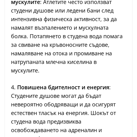
мускулите
: Атлетите често използват
студени душове или ледени бани след
интензивна физическа активност, за да
намалят възпалението и мускулната
болка. Потапянето в студена вода помага
за свиване на кръвоносните съдове,
намаляване на отока и промиване на
натрупаната млечна киселина в
мускулите.
4.
Повишена бдителност и енергия
:
Студените душове могат да бъдат
невероятно ободряващи и да осигурят
естествен тласък на енергия. Шокът от
студена вода предизвиква
освобождаването на адреналин и