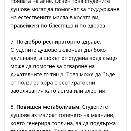
появата на акне. Освен това студените
душове могат да помогнат за поддържане
на естествените масла в косата ви,
правейки я по-блестяща и по-здрава.
7.
По-добро респираторно здраве
:
Студените душове включват дълбоко
вдишване, а шокът от студена вода също
може да помогне за отваряне на
дихателните пътища. Това може да бъде
от полза за хора с респираторни
заболявания като астма или алергии.
8.
Повишен метаболизъм
: Студените
душове активират топенето на мазнини,
което генерира топлина, за да поддържа