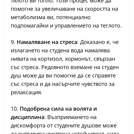
тялото ви топло. Този процес може да
помогне за увеличаване на скоростта на
метаболизма ви, потенциално
подпомагайки и управлението на теглото.
9.
Намаляване на стреса
: Доказано е, че
излагането на студена вода намалява
нивата на кортизол, хормонът, свързан
със стреса. Редовното вземане на студен
душ може да ви помогне да се справяте
със стреса и да насърчите чувството за
релаксация.
10.
Подобрена сила на волята и
дисциплина
: Възприемането на
дискомфорта от студените душове може
да култивира умствена устойчивост, сила