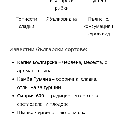
Български
сушене
рибки
Топчести
Ябълковидна
Пълнене,
сладки
консумация в
суров вид
Известни български сортове:
Капия Българска
– червена, месеста, с
ароматна ципа
Камбa Румяна
– сферична, сладка,
отлична за туршии
Сиврия 600
– традиционен сорт със
светлозелени плодове
Шипка червена
– люта, малка,