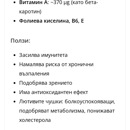
Витамин A
: ~370 µg (като бета-
каротин)
Фолиева киселина, В6, Е
Ползи:
Засилва имунитета
Намалява риска от хронични
възпаления
Подобрява зрението
Има антиоксидантен ефект
Лютивите чушки: болкоуспокояващи,
подобряват метаболизма, понижават
холестерола