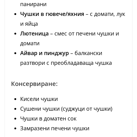
панирани
Чушки в гювече/яхния
– с домати, лук
и яйца
Лютеница
– смес от печени чушки и
домати
Айвар и пинджур
– балкански
разтвори с преобладаваща чушка
Консервиране:
Кисели чушки
Сушени чушки (суджуци от чушки)
Чушки в доматен сок
Замразени печени чушки