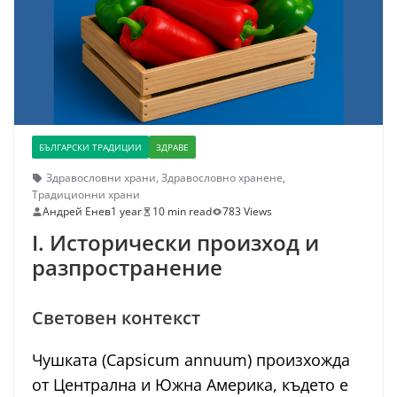
БЪЛГАРСКИ ТРАДИЦИИ
ЗДРАВЕ
Здравословни храни
,
Здравословно хранене
,
Традиционни храни
Андрей Енев
1 year
10 min read
783 Views
I. Исторически произход и
разпространение
Световен контекст
Чушката (Capsicum annuum) произхожда
от Централна и Южна Америка, където е