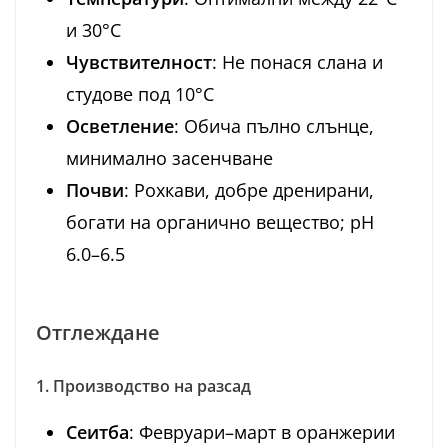
и 30°C
Чувствителност
: Не понася слана и
студове под 10°C
Осветление
: Обича пълно слънце,
минимално засенчване
Почви
: Рохкави, добре дренирани,
богати на органично вещество; pH
6.0–6.5
Отглеждане
1. Производство на разсад
Сеитба
: Февруари–март в оранжерии