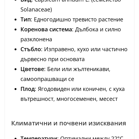
Solanaceae)
Тип
: Едногодишно тревисто растение
Коренова система
: Дълбока и силно
разклонена
Стъбло
: Изправено, кухо или частично
дървесно при основата
Цветове
: Бели или жълтеникави,
самоопрашващи се
Плод
: Ягодовиден или коничен, с куха
вътрешност, многосеменен, месест
Климатични и почвени изисквания
Температури
: Оптимални между 22°C