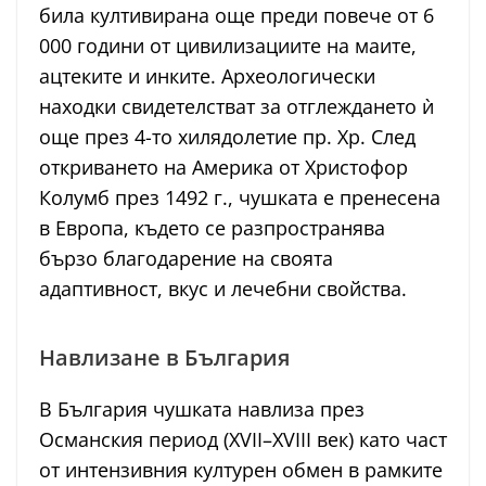
била култивирана още преди повече от 6
000 години от цивилизациите на маите,
ацтеките и инките. Археологически
находки свидетелстват за отглеждането ѝ
още през 4-то хилядолетие пр. Хр. След
откриването на Америка от Христофор
Колумб през 1492 г., чушката е пренесена
в Европа, където се разпространява
бързо благодарение на своята
адаптивност, вкус и лечебни свойства.
Навлизане в България
В България чушката навлиза през
Османския период (XVII–XVIII век) като част
от интензивния културен обмен в рамките