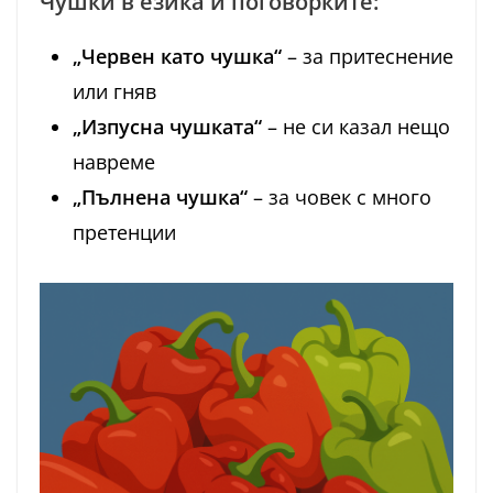
Чушки в езика и поговорките:
„Червен като чушка“
– за притеснение
или гняв
„Изпусна чушката“
– не си казал нещо
навреме
„Пълнена чушка“
– за човек с много
претенции