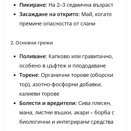
Пикиране
: На 2–3 седмична възраст
Засаждане на открито
: Май, когато
премине опасността от слани
2. Основни грижи
Поливане
: Капково или гравитачно,
особено в цъфтеж и плододаване
Торене
: Органични торове (оборски
тор), азотно-фосфорни добавки,
калиеви торове
Болести и вредители
: Сива плесен,
манa, листни въшки, акари – борба с
биологични и интегрирани средства