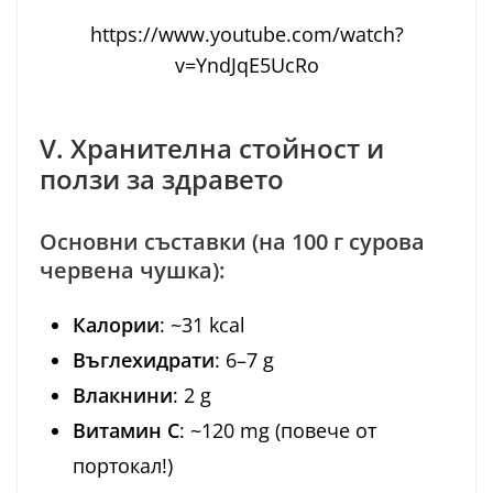
https://www.youtube.com/watch?
v=YndJqE5UcRo
V. Хранителна стойност и
ползи за здравето
Основни съставки (на 100 г сурова
червена чушка):
Калории
: ~31 kcal
Въглехидрати
: 6–7 g
Влакнини
: 2 g
Витамин C
: ~120 mg (повече от
портокал!)