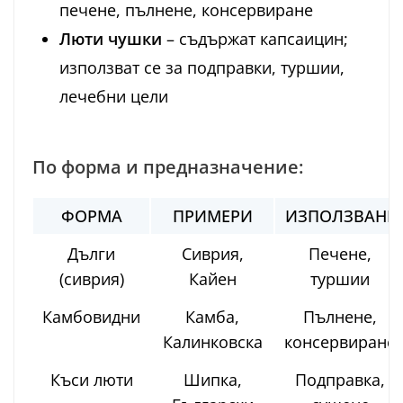
печене, пълнене, консервиране
Люти чушки
– съдържат капсаицин;
използват се за подправки, туршии,
лечебни цели
По форма и предназначение:
ФОРМА
ПРИМЕРИ
ИЗПОЛЗВАНЕ
Дълги
Сиврия,
Печене,
(сиврия)
Кайен
туршии
Камбовидни
Камба,
Пълнене,
Калинковска
консервиране
Къси люти
Шипка,
Подправка,