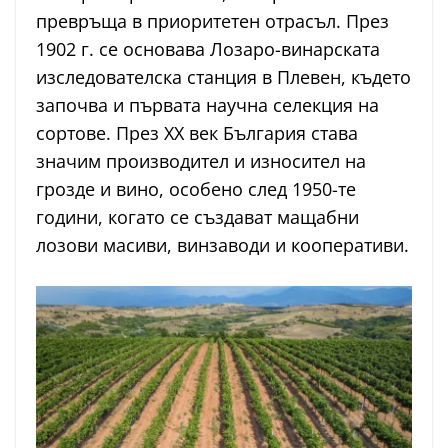
превръща в приоритетен отрасъл. През
1902 г. се основава Лозаро-винарската
изследователска станция в Плевен, където
започва и първата научна селекция на
сортове. През ХХ век България става
значим производител и износител на
грозде и вино, особено след 1950-те
години, когато се създават мащабни
лозови масиви, винзаводи и кооперативи.