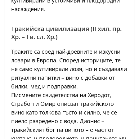
култивирани в устойчиви и плодородни
насаждения.
Тракийска цивилизация (II хил. пр.
Хр. – I в. сл. Хр.)
Траките са сред най-древните и изкусни
лозари в Европа. Според историците, те
не само култивирали лозя, но и създавали
ритуални напитки – вино с добавки от
билки, мед и подправки.
Писмените свидетелства на Херодот,
Страбон и Омир описват тракийското
вино като толкова гъсто и силно, че се
пиело разредено с вода. Дионис –
тракийският бог на виното – е част от
култа към плодородието, и почитането му