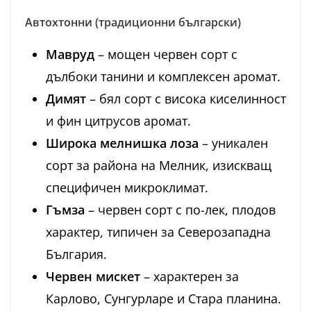
Автохтонни (традиционни български)
Мавруд
– мощен червен сорт с
дълбоки танини и комплексен аромат.
Димят
– бял сорт с висока киселинност
и фин цитрусов аромат.
Широка мелнишка лоза
– уникален
сорт за района на Мелник, изискващ
специфичен микроклимат.
Гъмза
– червен сорт с по-лек, плодов
характер, типичен за Северозападна
България.
Червен мискет
– характерен за
Карлово, Сунгурларе и Стара планина.