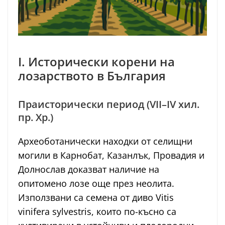
I. Исторически корени на
лозарството в България
Праисторически период (VII–IV хил.
пр. Хр.)
Археоботанически находки от селищни
могили в Карнобат, Казанлък, Провадия и
Долнослав доказват наличие на
опитомено лозе още през неолита.
Използвани са семена от диво Vitis
vinifera sylvestris, които по-късно са