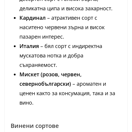
деликатна ципа и висока захарност.
Кардинал
– атрактивен сорт с
наситено червени зърна и висок
пазарен интерес.
Италия
– бял сорт с индиректна
мускатова нотка и добра
съхраняемост.
Мискет (розов, червен,
севернобългарски)
– ароматен и
ценен както за консумация, така и за
вино.
Винени сортове