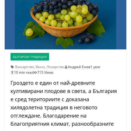
БЪЛГАРСКИ ТРАДИЦИИ
Винарство
,
Вино
,
Лозарство
Андрей Енев
1 year
10 min read
715 Views
Гроздето е един от най-древните
култивирани плодове в света, а България
е сред териториите с доказана
хилядолетна традиция в неговото
отглеждане. Благодарение на
благоприятния климат, разнообразните