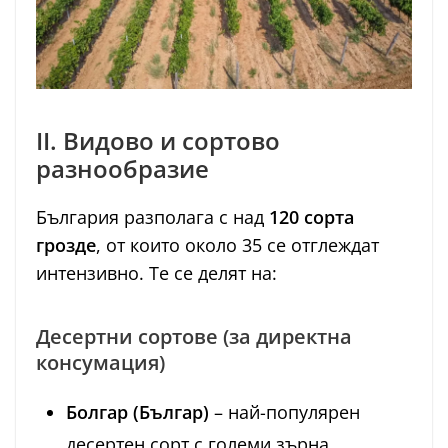
II. Видово и сортово
разнообразие
България разполага с над
120 сорта
грозде
, от които около 35 се отглеждат
интензивно. Те се делят на:
Десертни сортове (за директна
консумация)
Болгар (Българ)
– най-популярен
десертен сорт с големи зърна,