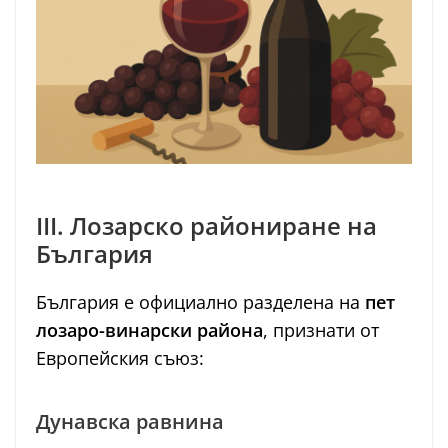
III. Лозарско райониране на
България
България е официално разделена на
пет
лозаро-винарски района
, признати от
Европейския съюз:
Дунавска равнина