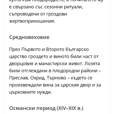
е свързано със сезонни ритуали,
съпроводени от гроздови
жертвоприношения.
Средновековие
През Първото и Второто българско
царство гроздето и виното били част от
дворцовия и манастирски живот. Лозята
били отглеждани в плодородни райони –
Преслав, Охрид, Търново – където се
произвеждали вина за царския двор и за
църковните нужди.
Османски период (XIV–XIX в.)