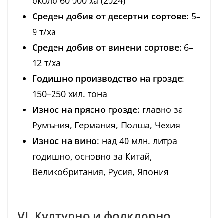
около 60 000 ха (2024)
Среден добив от десертни сортове
: 5–
9 т/ха
Среден добив от винени сортове
: 6–
12 т/ха
Годишно производство на грозде
:
150–250 хил. тона
Износ на прясно грозде
: главно за
Румъния, Германия, Полша, Чехия
Износ на вино
: над 40 млн. литра
годишно, основно за Китай,
Великобритания, Русия, Япония
VI. Културно и фолклорно