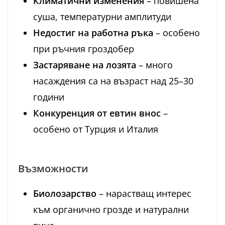
Климатични изменения
– повишена
суша, температурни амплитуди
Недостиг на работна ръка
– особено
при ръчния гроздобер
Застаряване на лозята
– много
насаждения са на възраст над 25–30
години
Конкуренция от евтин внос
–
особено от Турция и Италия
Възможности
Биолозарство
– нарастващ интерес
към органично грозде и натурални