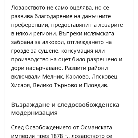
Лозарството не само оцелява, но се
развива благодарение на данъчните
преференции, предоставяни на лозарите
в някои региони. Въпреки ислямската
забрана за алкохол, отглеждането на
грозде за сушене, консумация или
производство на оцет било разрешено и
дори насърчавано. Развити райони
включвали Мелник, Карлово, Лясковец,
Хисаря, Велико Търново и Пловдив.
Възраждане и следосвобожденска
модернизация
След Освобождението от Османската
империя през 1878 г., лозарството се