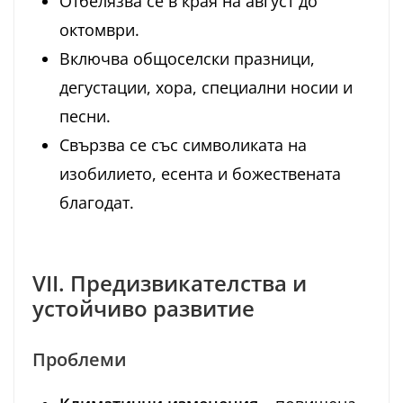
Отбелязва се в края на август до
октомври.
Включва общоселски празници,
дегустации, хора, специални носии и
песни.
Свързва се със символиката на
изобилието, есента и божествената
благодат.
VII. Предизвикателства и
устойчиво развитие
Проблеми