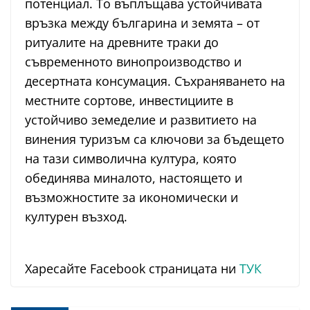
потенциал. То въплъщава устойчивата
връзка между българина и земята – от
ритуалите на древните траки до
съвременното винопроизводство и
десертната консумация. Съхраняването на
местните сортове, инвестициите в
устойчиво земеделие и развитието на
винения туризъм са ключови за бъдещето
на тази символична култура, която
обединява миналото, настоящето и
възможностите за икономически и
културен възход.
Харесайте Facebook страницата ни
ТУК