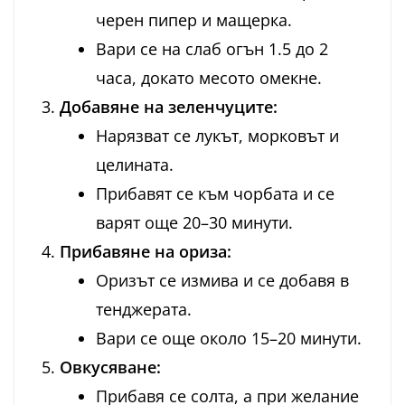
черен пипер и мащерка.
Вари се на слаб огън 1.5 до 2
часа, докато месото омекне.
Добавяне на зеленчуците:
Нарязват се лукът, морковът и
целината.
Прибавят се към чорбата и се
варят още 20–30 минути.
Прибавяне на ориза:
Оризът се измива и се добавя в
тенджерата.
Вари се още около 15–20 минути.
Овкусяване:
Прибавя се солта, а при желание