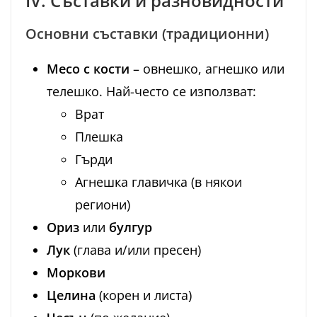
IV. Съставки и разновидности
Основни съставки (традиционни)
Месо с кости
– овнешко, агнешко или
телешко. Най-често се използват:
Врат
Плешка
Гърди
Агнешка главичка (в някои
региони)
Ориз
или
булгур
Лук
(глава и/или пресен)
Моркови
Целина
(корен и листа)