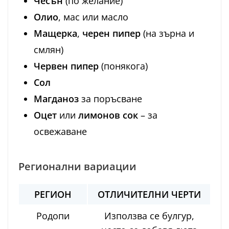
Чесън
(по желание)
Олио
, мас или масло
Мащерка
,
черен пипер
(на зърна и
смлян)
Червен пипер
(понякога)
Сол
Магданоз
за поръсване
Оцет
или
лимонов сок
– за
освежаване
Регионални вариации
РЕГИОН
ОТЛИЧИТЕЛНИ ЧЕРТИ
Родопи
Използва се булгур,