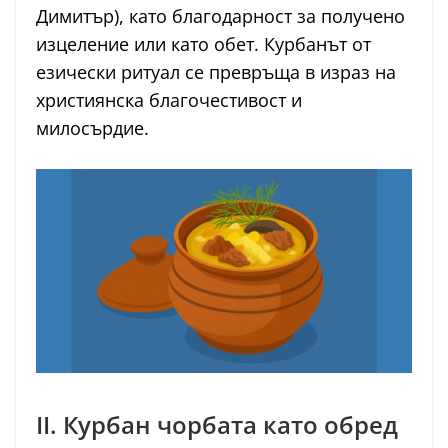
Димитър), като благодарност за получено
изцеление или като обет. Курбанът от
езически ритуал се превръща в израз на
християнска благочестивост и
милосърдие.
II. Курбан чорбата като обред