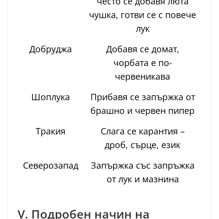
често се добавя люта
чушка, готви се с повече
лук
Добруджа
Добавя се домат,
чорбата е по-
червеникава
Шоплука
Прибавя се запържка от
брашно и червен пипер
Тракия
Слага се карантия –
дроб, сърце, език
Северозапад
Запържка със запръжка
от лук и мазнина
V. Подробен начин на