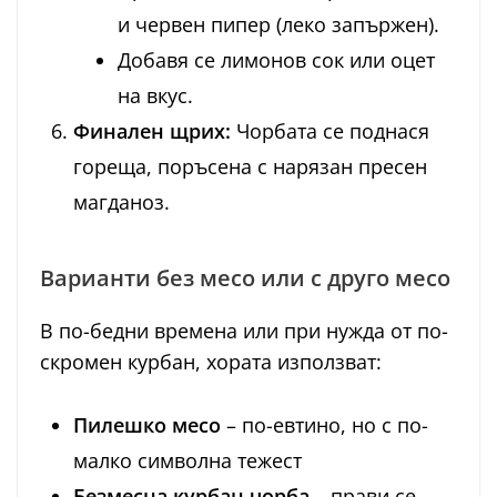
и червен пипер (леко запържен).
Добавя се лимонов сок или оцет
на вкус.
Финален щрих:
Чорбата се поднася
гореща, поръсена с нарязан пресен
магданоз.
Варианти без месо или с друго месо
В по-бедни времена или при нужда от по-
скромен курбан, хората използват:
Пилешко месо
– по-евтино, но с по-
малко символна тежест
Безмесна курбан чорба
– прави се