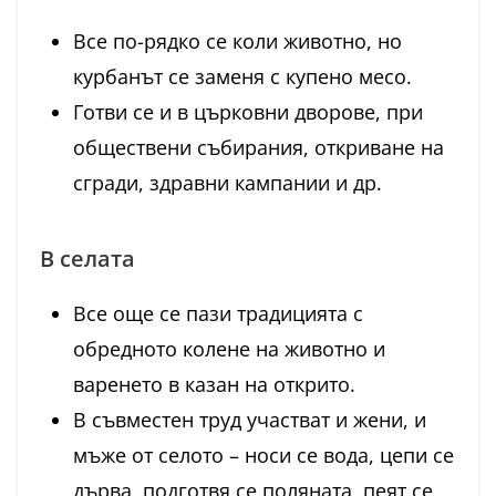
Все по-рядко се коли животно, но
курбанът се заменя с купено месо.
Готви се и в църковни дворове, при
обществени събирания, откриване на
сгради, здравни кампании и др.
В селата
Все още се пази традицията с
обредното колене на животно и
варенето в казан на открито.
В съвместен труд участват и жени, и
мъже от селото – носи се вода, цепи се
дърва, подготвя се поляната, пеят се