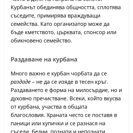
Курбанът обединява общността, сплотява
съседите, примирява враждуващи
семейства. Като организатор може да
бъде кметството, църквата, спонсор или
обикновено семейство.
Раздаване на курбана
Много важно е курбан чорбата да се
раздаде
– не да се изяде в тесен кръг.
Раздаването е форма на милосърдие, но и
духовно пречистване. Всеки, който вкусва
от курбана, участва в общата
благословия. Храната често се поставя в
паници или купички и се разнася на
съседи, бедни, познати и непознати.