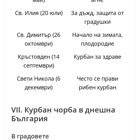
Св. Илия (20 юли)
За дъжд, защита от
градушки
Св. Димитър (26
Начало на зимата,
октомври)
плодородие
Кръстовден (14
Курбан за здраве
септември)
Свети Никола (6
Често се прави
декември)
рибен курбан
VII. Курбан чорба в днешна
България
В градовете