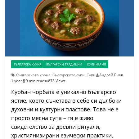
БЪЛГАРСКА КУХНЯ
БЪЛГАРСКИ ТРАДИЦИИ
КУЛИНАРИЯ
българската храна
,
българските супи
,
Супи
Андрей Енев
1 year
9 min read
878 Views
Курбан чорбата е уникално българско
ястие, което съчетава в себе си дълбоки
духовни и културни пластове. Това не е
просто месна супа – тя е живо
свидетелство за древни ритуали,
християнизирани езически практики,