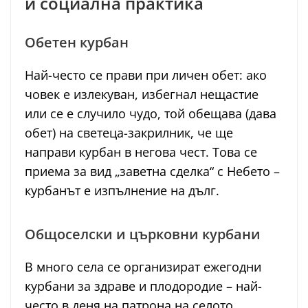
и социална практика
Обетен курбан
Най-често се прави при личен обет: ако
човек е излекуван, избегнал нещастие
или се е случило чудо, той обещава (дава
обет) на светеца-закрилник, че ще
направи курбан в негова чест. Това се
приема за вид „заветна сделка“ с Небето –
курбанът е изпълнение на дълг.
Общоселски и църковни курбани
В много села се организират ежегодни
курбани за здраве и плодородие – най-
често в деня на патрона на селото.