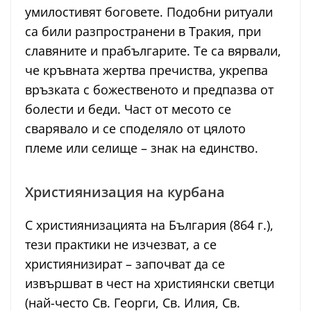
умилостивят боговете. Подобни ритуали
са били разпространени в Тракия, при
славяните и прабългарите. Те са вярвали,
че кръвната жертва пречиства, укрепва
връзката с божественото и предпазва от
болести и беди. Част от месото се
сварявало и се споделяло от цялото
племе или селище – знак на единство.
Християнизация на курбана
С християнизацията на България (864 г.),
тези практики не изчезват, а се
християнизират – започват да се
извършват в чест на християнски светци
(най-често Св. Георги, Св. Илия, Св.