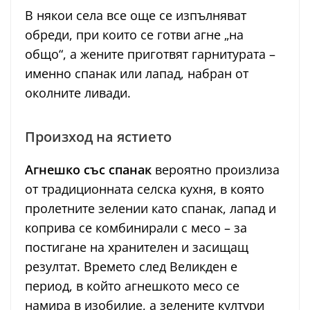
В някои села все още се изпълняват
обреди, при които се готви агне „на
общо“, а жените приготвят гарнитурата –
именно спанак или лапад, набран от
околните ливади.
Произход на ястието
Агнешко със спанак
вероятно произлиза
от традиционната селска кухня, в която
пролетните зелении като спанак, лапад и
коприва се комбинирали с месо – за
постигане на хранителен и засищащ
резултат. Времето след Великден е
период, в който агнешкото месо се
намира в изобилие, а зелените култури