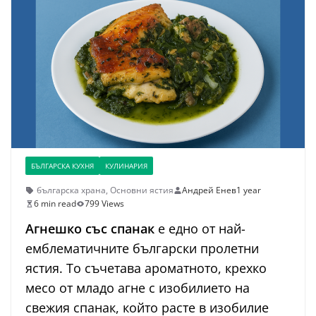
БЪЛГАРСКА КУХНЯ
КУЛИНАРИЯ
българска храна
,
Основни ястия
Андрей Енев
1 year
6 min read
799 Views
Агнешко със спанак
е едно от най-
емблематичните български пролетни
ястия. То съчетава ароматното, крехко
месо от младо агне с изобилието на
свежия спанак, който расте в изобилие