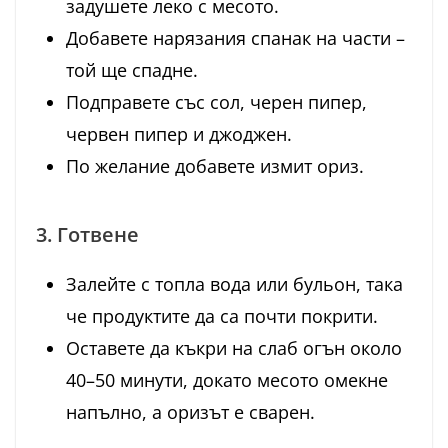
задушете леко с месото.
Добавете нарязания спанак на части –
той ще спадне.
Подправете със сол, черен пипер,
червен пипер и джоджен.
По желание добавете измит ориз.
3. Готвене
Залейте с топла вода или бульон, така
че продуктите да са почти покрити.
Оставете да къкри на слаб огън около
40–50 минути, докато месото омекне
напълно, а оризът е сварен.