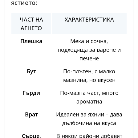
ястието:
ЧАСТ НА
ХАРАКТЕРИСТИКА
АГНЕТО
Плешка
Мека и сочна,
подходяща за варене и
печене
Бут
По-плътен, с малко
мазнина, но вкусен
Гърди
По-мазна част, много
ароматна
Врат
Идеален за яхнии – дава
дълбочина на вкуса
Сърце,
В някои райони добавят