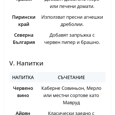
или печени домати.
Пирински
Използват пресни агнешки
край
дреболии.
Северна
Добавят запръжка с
България
червен пипер и брашно.
V. Напитки
НАПИТКА
СЪЧЕТАНИЕ
Червено
Каберне Совиньон, Мерло
вино
или местни сортове като
Мавруд
Айрян
Класически заедно с