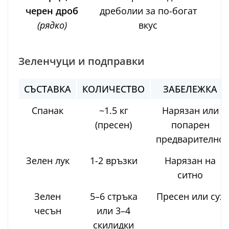
черен дроб
дреболии за по-богат
(рядко)
вкус
Зеленчуци и подправки
СЪСТАВКА
КОЛИЧЕСТВО
ЗАБЕЛЕЖКА
Спанак
~1.5 кг
Нарязан или
(пресен)
попарен
предварително
Зелен лук
1-2 връзки
Нарязан на
ситно
Зелен
5–6 стръка
Пресен или сух
чесън
или 3–4
скилидки