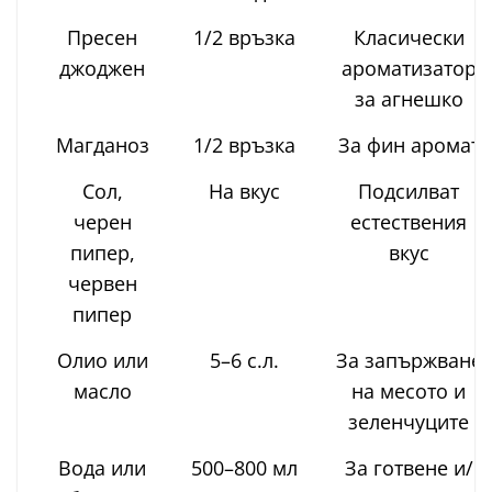
Пресен
1/2 връзка
Класически
джоджен
ароматизатор
за агнешко
Магданоз
1/2 връзка
За фин аромат
Сол,
На вкус
Подсилват
черен
естествения
пипер,
вкус
червен
пипер
Олио или
5–6 с.л.
За запържване
масло
на месото и
зеленчуците
Вода или
500–800 мл
За готвене и/