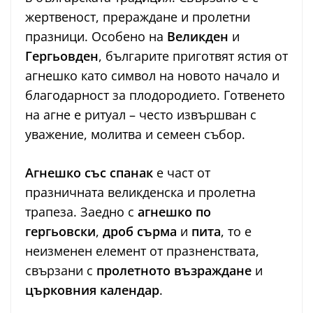
жертвеност, прераждане и пролетни
празници. Особено на
Великден
и
Гергьовден
, българите приготвят ястия от
агнешко като символ на новото начало и
благодарност за плодородието. Готвенето
на агне е ритуал – често извършван с
уважение, молитва и семеен събор.
Агнешко със спанак
е част от
празничната великденска и пролетна
трапеза. Заедно с
агнешко по
гергьовски
,
дроб сърма
и
пита
, то е
неизменен елемент от празненствата,
свързани с
пролетното възраждане
и
църковния календар
.