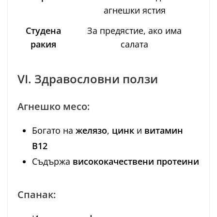
агнешки ястия
Студена
За предястие, ако има
ракия
салата
VI. Здравословни ползи
Агнешко месо:
Богато на
желязо
,
цинк
и
витамин
В12
Съдържа
висококачествени протеини
Спанак: