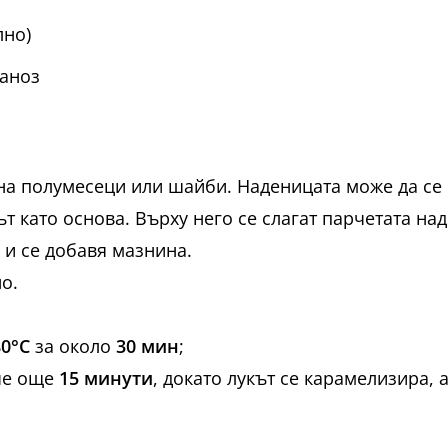
лно)
аноз
 на полумесеци или шайби. Наденицата може да се 
ът като основа. Върху него се слагат парчетата на
 и се добавя мазнина.
о.
80°C
за около
30 мин
;
ече още
15 минути
, докато лукът се карамелизира,