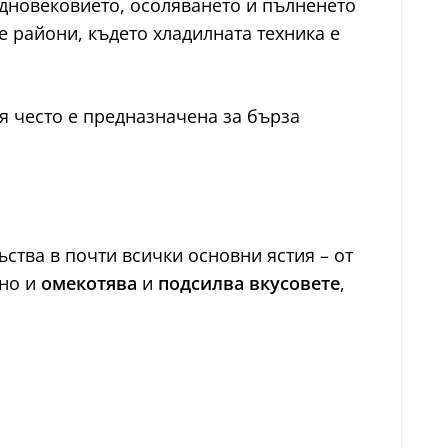
едновековието, осоляването и пълненето
е райони, където хладилната техника е
Тя често е предназначена за бърза
ъства в почти всички основни ястия – от
 но и
омекотява
и
подсилва вкусовете
,