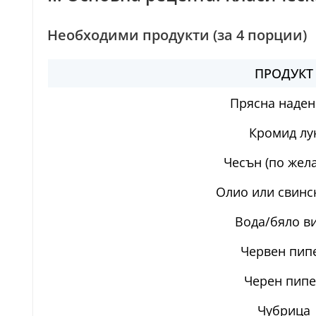
Необходими продукти (за 4 порции)
ПРОДУКТ
Прясна наде
Кромид лу
Чесън (по жел
Олио или свинс
Вода/бяло в
Червен пип
Черен пип
Чубрица