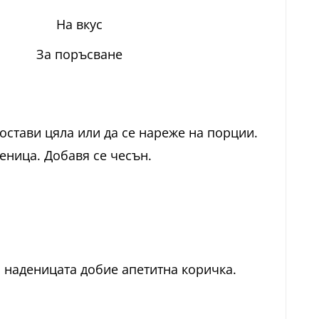
На вкус
За поръсване
остави цяла или да се нареже на порции.
деница. Добавя се чесън.
 а наденицата добие апетитна коричка.