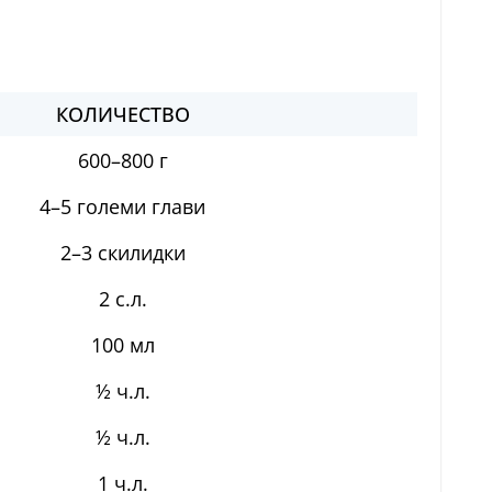
КОЛИЧЕСТВО
600–800 г
4–5 големи глави
2–3 скилидки
2 с.л.
100 мл
½ ч.л.
½ ч.л.
1 ч.л.