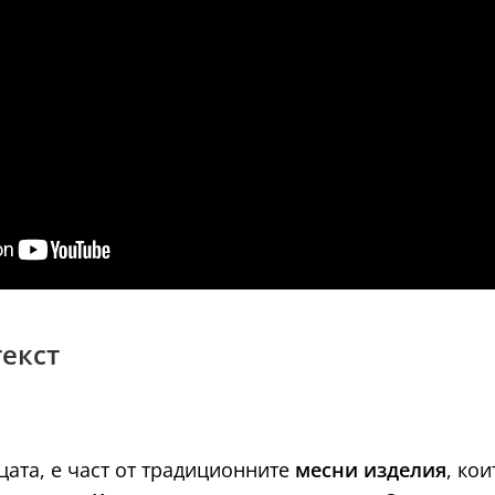
текст
цата, е част от традиционните
месни изделия
, ко