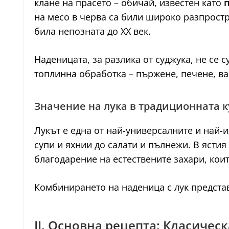
клане на прасето – обичай, известен като
на месо в черва са били широко разпростр
била непозната до XX век.
Наденицата, за разлика от суджука, не се 
топлинна обработка – пържене, печене, ва
Значение на лука в традиционната к
Лукът е една от най-универсалните и най-и
супи и яхнии до салати и пълнежи. В ястия
благодарение на естествените захари, кои
Комбинирането на наденица с лук предста
II. Основна рецепта: Класичес