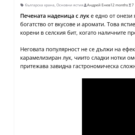
българска храна
,
Основни ястия
Андрей Енев
12 months
7
Печената наденица с лук
е едно от онези 
богатство от вкусове и аромати. Това ясти
корени в селския бит, когато наличните п
Неговата популярност не се дължи на ефе
карамелизиран лук, чиито сладки нотки ом
притежава завидна гастрономическа сложно