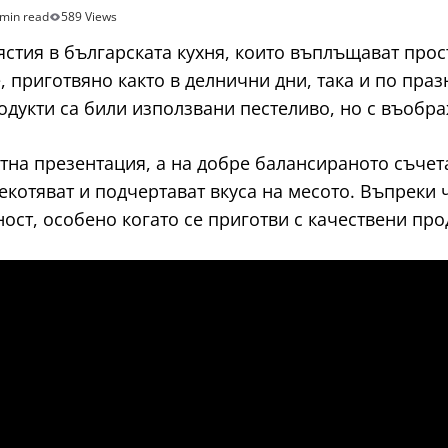
 min read
589 Views
ястия в българската кухня, които въплъщават про
е, приготвяно както в делнични дни, така и по пра
родукти са били използвани пестеливо, но с въобр
ктна презентация, а на добре балансираното съче
екотяват и подчертават вкуса на месото. Въпреки ч
ст, особено когато се приготви с качествени про