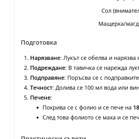
Сол (внимате
Мащерка/магд
Подготовка
Нарязване
: Лукът се обелва и нарязва
Подреждане
: В тавичка се нарежда лук
Подправяне
: Поръсва се с подправките
Течност
: Долива се 100 мл вода или вин
Печене
:
Покрива се с фолио и се пече на
1
След това фолиото се маха и се п
Практически съвети