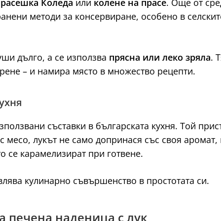
прасешка Коледа
или
колене на прасе
. Още от ср
анени методи за консервиране, особено в селскит
суши дълго, а се използва
прясна или леко зряла
. 
рене – и намира място в множество рецепти.
ухня
зползвани съставки в българската кухня. Той прис
 с месо, лукът не само допринася със своя аромат,
то се карамелизират при готвене.
влява кулинарно съвършенство в простотата си.
ка печена наденица с лук