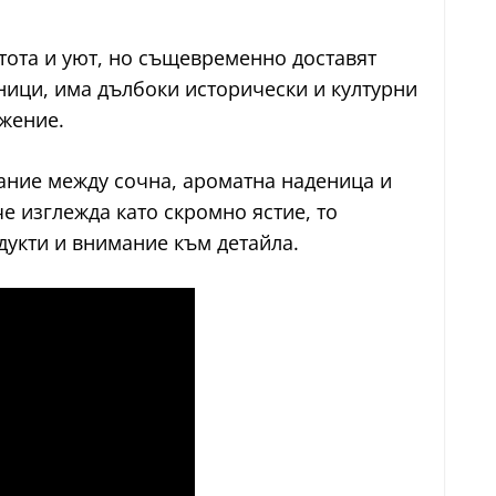
стота и уют, но същевременно доставят
зници, има дълбоки исторически и културни
ажение.
тание между сочна, ароматна наденица и
е изглежда като скромно ястие, то
дукти и внимание към детайла.