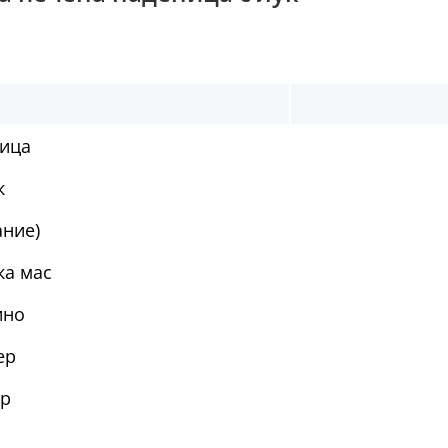
ница
к
ание)
ка мас
ино
ер
ер