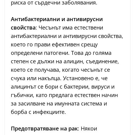
риска от сърдечни заболявания.
Антибактериални и антивирусни
свойства
: Чесънът има естествени
антибактериални и антивирусни свойства,
което го прави ефективен срещу
определени патогени. Това до голяма
степен се дължи на алицин, съединение,
което се получава, когато чесънът се
счука или накълца. Установено е, че
алицинът се бори с бактерии, вируси и
гъбички, като предлага естествен начин
за засилване на имунната система и
борба с инфекциите.
Предотвратяване на рак
: Някои