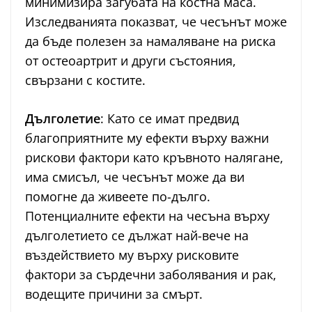
минимизира загубата на костна маса.
Изследванията показват, че чесънът може
да бъде полезен за намаляване на риска
от остеоартрит и други състояния,
свързани с костите.
Дълголетие
: Като се имат предвид
благоприятните му ефекти върху важни
рискови фактори като кръвното налягане,
има смисъл, че чесънът може да ви
помогне да живеете по-дълго.
Потенциалните ефекти на чесъна върху
дълголетието се дължат най-вече на
въздействието му върху рисковите
фактори за сърдечни заболявания и рак,
водещите причини за смърт.