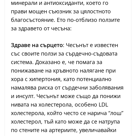
минерали и антиоксиданти, което го
прави мощен съюзник за цялостното
благосъстояние. Ето по-отблизо ползите
за здравето от чесъна:
Здраве на сърцето
: Чесънът е известен
със своите ползи за сърдечно-съдовата
система. Доказано е, че помага за
понижаване на кръвното налягане при
хора с хипертония, като потенциално
намалява риска от сърдечни заболявания
и инсулт. Чесънът може също да понижи
нивата на холестерола, особено LDL
холестерола, който често се нарича “лош”
холестерол, тъй като може да се натрупа
по стените на артериите, увеличавайки