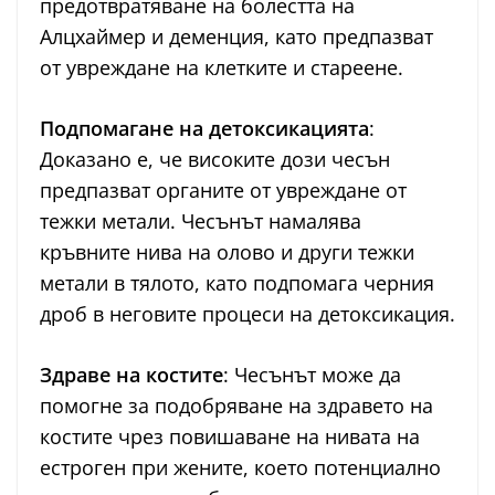
предотвратяване на болестта на
Алцхаймер и деменция, като предпазват
от увреждане на клетките и стареене.
Подпомагане на детоксикацията
:
Доказано е, че високите дози чесън
предпазват органите от увреждане от
тежки метали. Чесънът намалява
кръвните нива на олово и други тежки
метали в тялото, като подпомага черния
дроб в неговите процеси на детоксикация.
Здраве на костите
: Чесънът може да
помогне за подобряване на здравето на
костите чрез повишаване на нивата на
естроген при жените, което потенциално