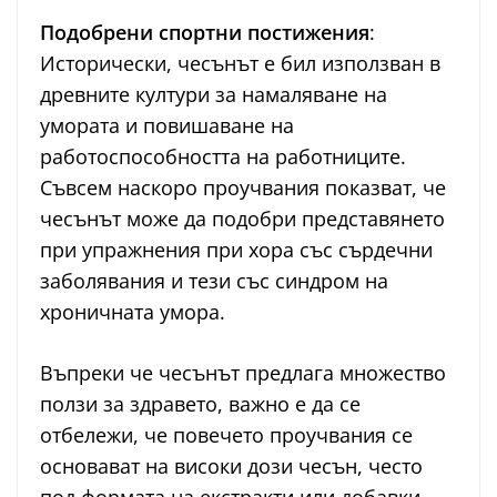
Подобрени спортни постижения
:
Исторически, чесънът е бил използван в
древните култури за намаляване на
умората и повишаване на
работоспособността на работниците.
Съвсем наскоро проучвания показват, че
чесънът може да подобри представянето
при упражнения при хора със сърдечни
заболявания и тези със синдром на
хроничната умора.
Въпреки че чесънът предлага множество
ползи за здравето, важно е да се
отбележи, че повечето проучвания се
основават на високи дози чесън, често