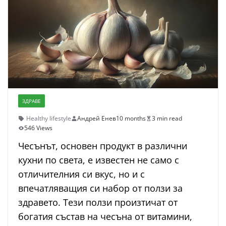
ЗДРАВЕ
Healthy lifestyle
Андрей Енев
10 months
3 min read
546 Views
Чесънът, основен продукт в различни
кухни по света, е известен не само с
отличителния си вкус, но и с
впечатляващия си набор от ползи за
здравето. Тези ползи произтичат от
богатия състав на чесъна от витамини,