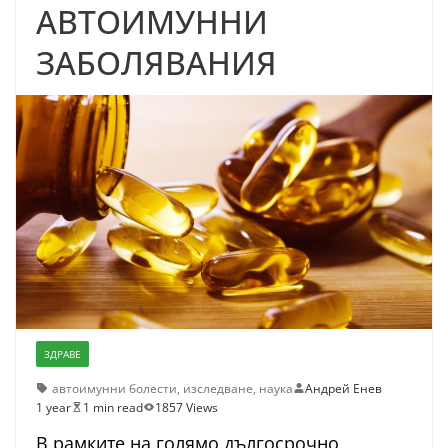
АВТОИМУННИ
ЗАБОЛЯВАНИЯ
ЗДРАВЕ
автоимунни болести
,
изследване
,
наука
Андрей Енев
1 year
1 min read
1857 Views
В рамките на голямо дългосрочно