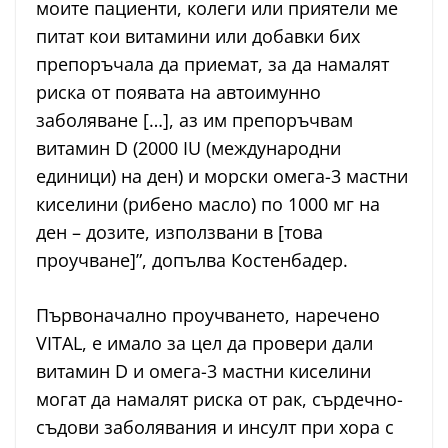
моите пациенти, колеги или приятели ме
питат кои витамини или добавки бих
препоръчала да приемат, за да намалят
риска от появата на автоимунно
заболяване […], аз им препоръчвам
витамин D (2000 IU (международни
единици) на ден) и морски омега-3 мастни
киселини (рибено масло) по 1000 мг на
ден – дозите, използвани в [това
проучване]”, допълва Костенбадер.
Първоначално проучването, наречено
VITAL, е имало за цел да провери дали
витамин D и омега-3 мастни киселини
могат да намалят риска от рак, сърдечно-
съдови заболявания и инсулт при хора с