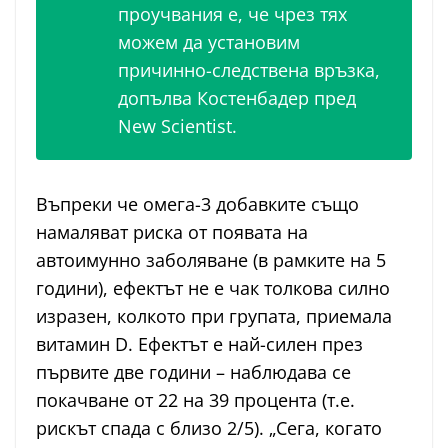
проучвания е, че чрез тях
можем да установим
причинно-следствена връзка,
допълва Костенбадер пред
New Scientist.
Въпреки че омега-3 добавките също
намаляват риска от появата на
автоимунно заболяване (в рамките на 5
години), ефектът не е чак толкова силно
изразен, колкото при групата, приемала
витамин D. Ефектът е най-силен през
първите две години – наблюдава се
покачване от 22 на 39 процента (т.е.
рискът спада с близо 2/5). „Сега, когато