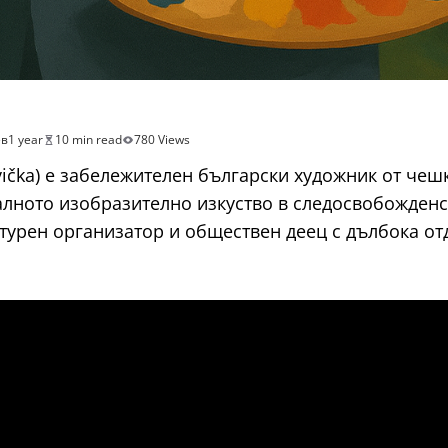
ев
1 year
10 min read
780 Views
vička) е забележителен български художник от чеш
лното изобразително изкуство в следосвобожденск
лтурен организатор и обществен деец с дълбока о