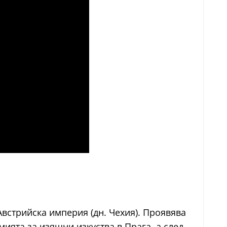
Австрийска империя (дн. Чехия). Проявява
ията за изящни изкуства в Прага, а след