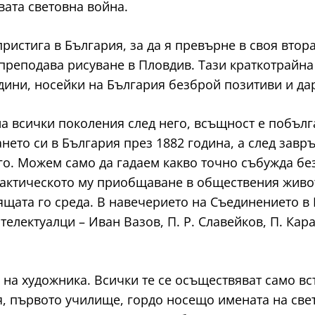
вата световна война.
пристига в България, за да я превърне в своя вто
 преподава рисуване в Пловдив. Тази краткотрайна
ини, носейки на България безброй позитиви и дар
на всички поколения след него, всъщност е побъл
нето си в България през 1882 година, а след завр
его. Можем само да гадаем какво точно събужда б
 фактическото му приобщаване в обществения живо
ящата го среда. В навечерието на Съединението в
лектуалци – Иван Вазов, П. Р. Славейков, П. Кара
на художника. Всички те се осъществяват само вс
, първото училище, гордо носещо имената на све