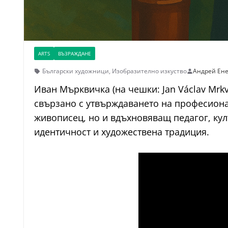
ARTS
ВЪЗРАЖДАНЕ
Български художници
,
Изобразително изкуство
Андрей Ен
Иван Мърквичка (на чешки: Jan Václav Mrk
свързано с утвърждаването на професиона
живописец, но и вдъхновяващ педагог, ку
идентичност и художествена традиция.