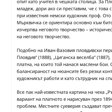
опит като учител в чешката столица. За Пл
младеж, дори ако си преставим, че с тов
при известния немски художник проф. Ото 
Мърквичка се ориентира основно към битов
изчерпва неговото творчество – историче
на неговото творчество.
Подобно на Иван-Вазовия пловдивски перио
Пловдив“ (1888), „Циганска веселба“ (1887
платна, на които той нанася маслени бои.
балансираност на нюансите без резки конт
художникът работи и като сътрудник на спис
Все пак най-известната картина на чеха „
вариант на платното е нарисуван през 189
проблем. Местните суеверия създават преч