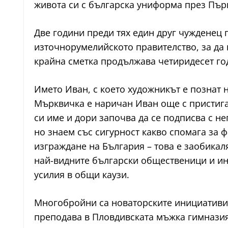
живота си с българска униформа през Пър
Две години преди тях един друг чужденец 
източнорумелийското правителство, за да
крайна сметка продължава четиридесет год
Името Иван, с което художникът е познат 
Мърквичка е наричан Иван още с пристига
си име и дори започва да се подписва с н
но знаем със сигурност какво спомага за
изграждане на България – това е заобикал
най-видните български общественици и инте
усилия в общи каузи.
Многобройни са новаторските инициативи 
преподава в Пловдивската мъжка гимназия