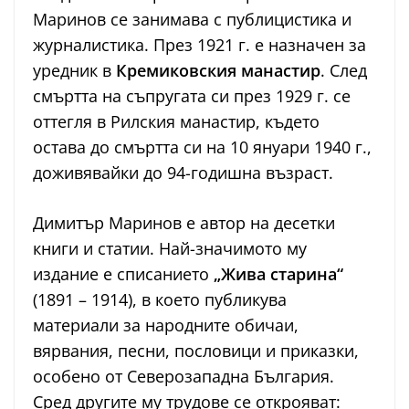
Маринов се занимава с публицистика и
журналистика. През 1921 г. е назначен за
уредник в
Кремиковския манастир
. След
смъртта на съпругата си през 1929 г. се
оттегля в Рилския манастир, където
остава до смъртта си на 10 януари 1940 г.,
доживявайки до 94-годишна възраст.
Димитър Маринов е автор на десетки
книги и статии. Най-значимото му
издание е списанието
„Жива старина“
(1891 – 1914), в което публикува
материали за народните обичаи,
вярвания, песни, пословици и приказки,
особено от Северозападна България.
Сред другите му трудове се открояват: