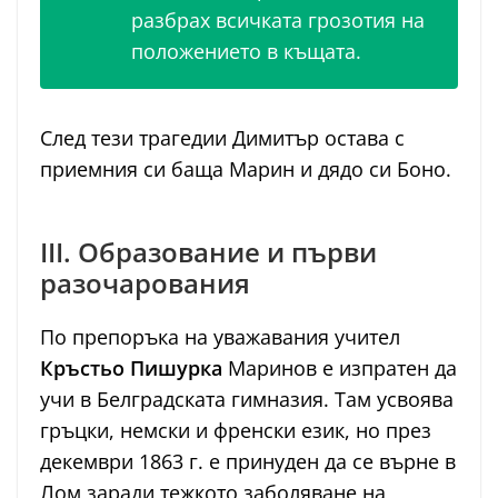
разбрах всичката грозотия на
положението в къщата.
След тези трагедии Димитър остава с
приемния си баща Марин и дядо си Боно.
III. Образование и първи
разочарования
По препоръка на уважавания учител
Кръстьо Пишурка
Маринов е изпратен да
учи в Белградската гимназия. Там усвоява
гръцки, немски и френски език, но през
декември 1863 г. е принуден да се върне в
Лом заради тежкото заболяване на