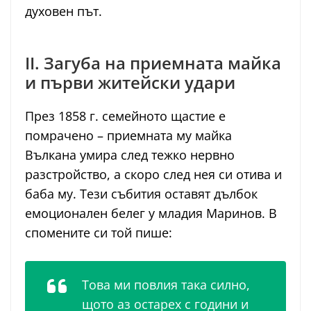
духовен път.
II. Загуба на приемната майка
и първи житейски удари
През 1858 г. семейното щастие е
помрачено – приемната му майка
Вълкана умира след тежко нервно
разстройство, а скоро след нея си отива и
баба му. Тези събития оставят дълбок
емоционален белег у младия Маринов. В
спомените си той пише:
Това ми повлия така силно,
щото аз остарех с години и