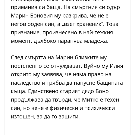
приемния си баща. На смъртния си одър
Марин Боновия му разкрива, че не е
негов роден син, а „взет храненик“. Това
признание, произнесено в най-тежкия
момент, дълбоко наранява младежа.
След смъртта на Марин близките му
постепенно се отчуждават. Вуйчо му Илия
открито му заявява, че няма право на
наследство и трябва да напусне бащината
къща. Единствено старият дядо Боно
продължава да твърди, че Митко е техен
син, но вече е физически и психически
изтощен, за да го защити.