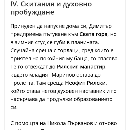
IV. Скитания и духовно
пробуждане
Принуден да напусне дома си, Димитър
предприема пътуване към
Света гора
, но
в зимния студ се губи в планината.
Случайна среща с торлаци, сред които е
приятел на покойния му баща, го спасява.
Те го отвеждат до
Рилския манастир
,
където младият Маринов остава до
пролетта. Там среща
Неофит Рилски
,
който става негов духовен наставник и го
насърчава да продължи образованието
си.
С помощта на Никола Първанов и отново