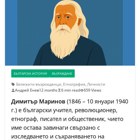
БЪЛГАРСКА ИСТОРИЯ
ВЪЗРАЖДАНЕ
Бележити възрожденци
,
Етнография
,
Личности
Андрей Енев
12 months
6 min read
659 Views
Димитър Маринов
(1846 – 10 януари 1940
г.) е български учител, революционер,
етнограф, писател и общественик, чието
име остава завинаги свързано с
изследването и съхраняването на