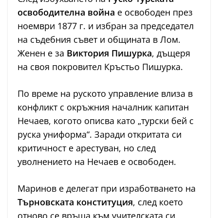
освободителна война
е освободен през
ноември 1877 г. и избран за председател
на съдебния съвет и общината в Лом.
Женен е за
Виктория Пишурка
, дъщеря
на своя покровител Кръстьо Пишурка.
По време на руското управление влиза в
конфликт с окръжния началник капитан
Нечаев, когото описва като „турски бей с
руска униформа“. Заради откритата си
критичност е арестуван, но след
уволнението на Нечаев е освободен.
Маринов е делегат при изработването на
Търновската конституция
, след което
отново се връща към учителската си