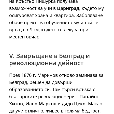
на Кръстьо Пишурка получава
възможност да учи в
Цариград
, където му
осигуряват храна и квартира. Заболяване
обаче прекъсва обучението му и той се
връща в Лом, където се лекува при
местен овчар.
V. Завръщане в Белград и
революционна дейност
През 1870 г. Маринов отново заминава за
Белград, решен да довърши
образованието си. Там търси връзка с
българските революционери –
Панайот
Хитов
,
Ильо Марков
и
дядо Цеко
. Макар
да учи отлично, живее в голяма бедност.