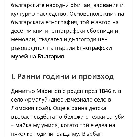
българските народни обичаи, вярвания и
културно наследство. Основоположник на
българската етнография, той е автор на
десетки книги, етнографски сборници и
мемоари, създател и дългогодишен
ръководител на първия
Етнографски
музей на България
.
I. Ранни години и произход
Димитър Маринов е роден през
1846 г.
в
село Армалуй (днес изчезнало село в
Ломския край). Още в ранна детска
възраст съдбата го бележи с тежки загуби
– майка му умира, когато той е едва на
няколко години. Баща му, Върбан