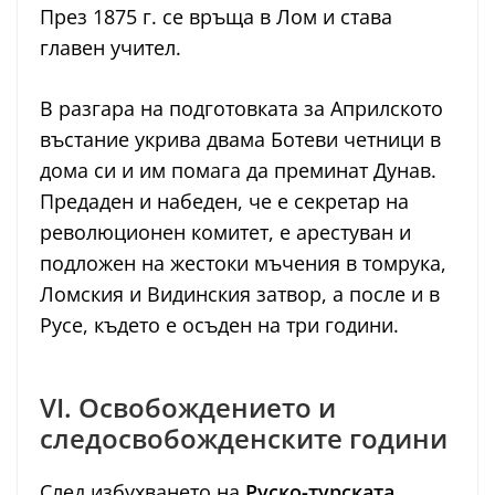
През 1875 г. се връща в Лом и става
главен учител.
В разгара на подготовката за Априлското
въстание укрива двама Ботеви четници в
дома си и им помага да преминат Дунав.
Предаден и набеден, че е секретар на
революционен комитет, е арестуван и
подложен на жестоки мъчения в томрука,
Ломския и Видинския затвор, а после и в
Русе, където е осъден на три години.
VI. Освобождението и
следосвобожденските години
След избухването на
Руско-турската