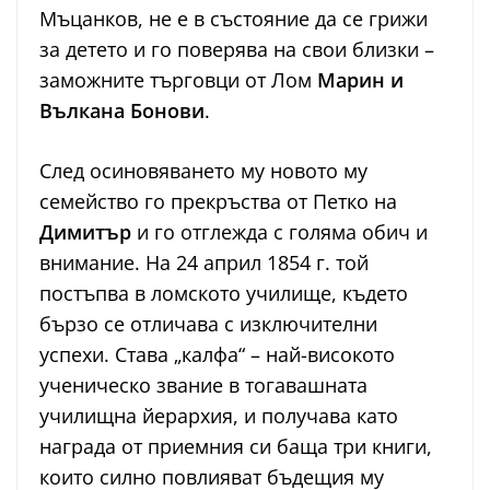
Мъцанков, не е в състояние да се грижи
за детето и го поверява на свои близки –
заможните търговци от Лом
Марин и
Вълкана Бонови
.
След осиновяването му новото му
семейство го прекръства от Петко на
Димитър
и го отглежда с голяма обич и
внимание. На 24 април 1854 г. той
постъпва в ломското училище, където
бързо се отличава с изключителни
успехи. Става „калфа“ – най-високото
ученическо звание в тогавашната
училищна йерархия, и получава като
награда от приемния си баща три книги,
които силно повлияват бъдещия му