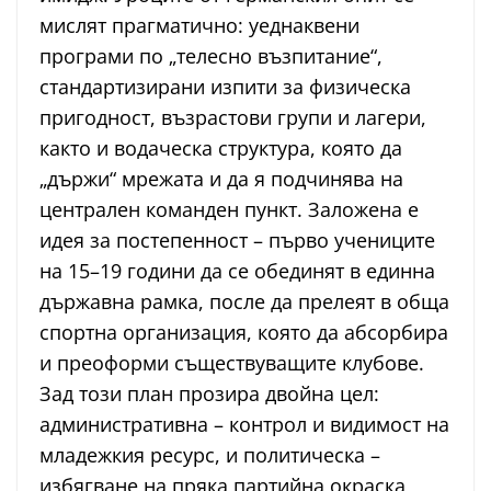
мислят прагматично: уеднаквени
програми по „телесно възпитание“,
стандартизирани изпити за физическа
пригодност, възрастови групи и лагери,
както и водаческа структура, която да
„държи“ мрежата и да я подчинява на
централен команден пункт. Заложена е
идея за постепенност – първо учениците
на 15–19 години да се обединят в единна
държавна рамка, после да прелеят в обща
спортна организация, която да абсорбира
и преоформи съществуващите клубове.
Зад този план прозира двойна цел:
административна – контрол и видимост на
младежкия ресурс, и политическа –
избягване на пряка партийна окраска,