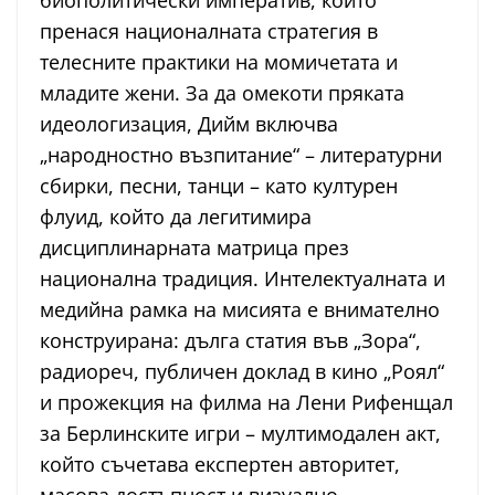
биополитически императив, който
пренася националната стратегия в
телесните практики на момичетата и
младите жени. За да омекоти пряката
идеологизация, Дийм включва
„народностно възпитание“ – литературни
сбирки, песни, танци – като културен
флуид, който да легитимира
дисциплинарната матрица през
национална традиция. Интелектуалната и
медийна рамка на мисията е внимателно
конструирана: дълга статия във „Зора“,
радиореч, публичен доклад в кино „Роял“
и прожекция на филма на Лени Рифенщал
за Берлинските игри – мултимодален акт,
който съчетава експертен авторитет,