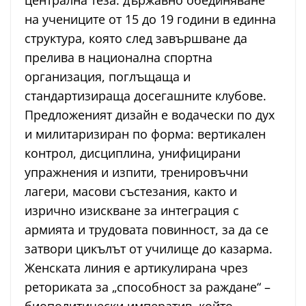
централна теза: държавно обединяване
на учениците от 15 до 19 години в единна
структура, която след завършване да
прелива в национална спортна
организация, поглъщаща и
стандартизираща досегашните клубове.
Предложеният дизайн е водачески по дух
и милитаризиран по форма: вертикален
контрол, дисциплина, унифицирани
упражнения и изпити, тренировъчни
лагери, масови състезания, както и
изрично изискване за интеграция с
армията и трудовата повинност, за да се
затвори цикълът от училище до казарма.
Женската линия е артикулирана чрез
реториката за „способност за раждане“ –