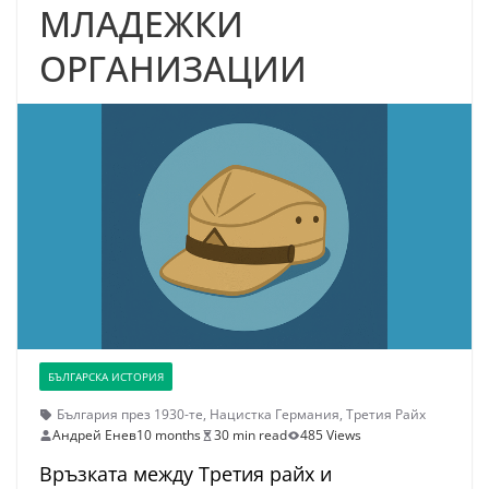
МЛАДЕЖКИ
ОРГАНИЗАЦИИ
БЪЛГАРСКА ИСТОРИЯ
България през 1930-те
,
Нацистка Германия
,
Третия Райх
Андрей Енев
10 months
30 min read
485 Views
Връзката между Третия райх и