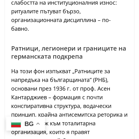
слабостта на институционалния износ:
ритуалите пътуват бързо,
организационната дисциплина – по-
бавно.
Ратници, легионери и границите на
германската подкрепа
На този фон изпъкват „Ратниците за
напредъка на българщината“ (РНБ),
основани през 1936 г. от проф. Асен
Кантарджиев – формация с почти
конспиративна структура, водачески
принцип, крайна антисемитска реторика и
явен стремеж към тоталитарна
BG
организация, които я правят