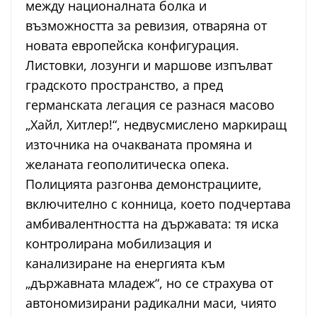
между националната болка и
възможността за ревизия, отваряна от
новата европейска конфигурация.
Листовки, лозунги и маршове изпълват
градското пространство, а пред
германската легация се разнася масово
„Хайл, Хитлер!“, недвусмислено маркиращ
източника на очакваната промяна и
желаната геополитическа опека.
Полицията разгонва демонстрациите,
включително с конница, което подчертава
амбивалентността на държавата: тя иска
контролирана мобилизация и
канализиране на енергията към
„държавната младеж“, но се страхува от
автономизирани радикални маси, чиято