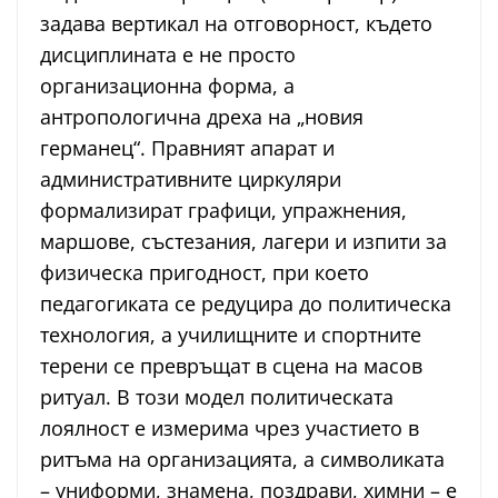
задава вертикал на отговорност, където
дисциплината е не просто
организационна форма, а
антропологична дреха на „новия
германец“. Правният апарат и
административните циркуляри
формализират графици, упражнения,
маршове, състезания, лагери и изпити за
физическа пригодност, при което
педагогиката се редуцира до политическа
технология, а училищните и спортните
терени се превръщат в сцена на масов
ритуал. В този модел политическата
лоялност е измерима чрез участието в
ритъма на организацията, а символиката
– униформи, знамена, поздрави, химни – е