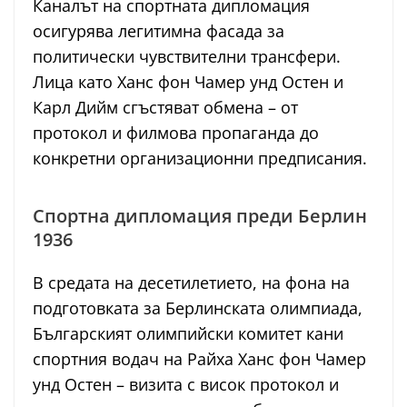
Каналът на спортната дипломация
осигурява легитимна фасада за
политически чувствителни трансфери.
Лица като Ханс фон Чамер унд Остен и
Карл Дийм сгъстяват обмена – от
протокол и филмова пропаганда до
конкретни организационни предписания.
Спортна дипломация преди Берлин
1936
В средата на десетилетието, на фона на
подготовката за Берлинската олимпиада,
Българският олимпийски комитет кани
спортния водач на Райха Ханс фон Чамер
унд Остен – визита с висок протокол и