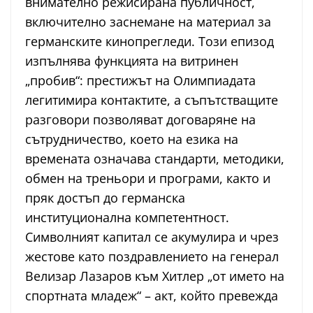
внимателно режисирана публичност,
включително заснемане на материал за
германските кинопрегледи. Този епизод
изпълнява функцията на витринен
„пробив“: престижът на Олимпиадата
легитимира контактите, а съпътстващите
разговори позволяват договаряне на
сътрудничество, което на езика на
времената означава стандарти, методики,
обмен на треньори и програми, както и
пряк достъп до германска
институционална компетентност.
Символният капитал се акумулира и чрез
жестове като поздравлението на генерал
Велизар Лазаров към Хитлер „от името на
спортната младеж“ – акт, който превежда