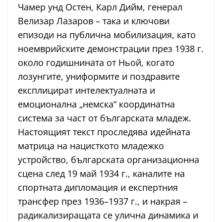
Чамер унд Остен, Карл Дийм, генерал
Велизар Лазаров – така и ключови
епизоди на публична мобилизация, като
ноемврийските демонстрации през 1938 г.
около годишнината от Ньой, когато
лозунгите, униформите и поздравите
експлицират интелектуалната и
емоционална „немска“ координатна
система за част от българската младеж.
Настоящият текст проследява идейната
матрица на нацисткото младежко
устройство, българската организационна
сцена след 19 май 1934 г., каналите на
спортната дипломация и експертния
трансфер през 1936–1937 г., и накрая –
радикализиращата се улична динамика и