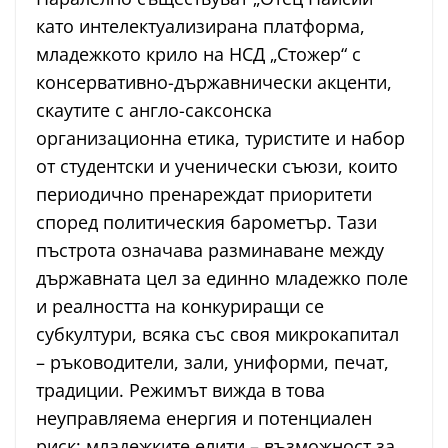
като интелектуализирана платформа,
младежкото крило на НСД „Стожер“ с
консервативно-държавнически акценти,
скаутите с англо-саксонска
организационна етика, туристите и набор
от студентски и ученически съюзи, които
периодично пренареждат приоритети
според политическия барометър. Тази
пъстрота означава разминаване между
държавната цел за единно младежко поле
и реалността на конкуриращи се
субкултури, всяка със своя микрокапитал
– ръководители, зали, униформи, печат,
традиции. Режимът вижда в това
неуправляема енергия и потенциален
риск; младежките елити – възможност за