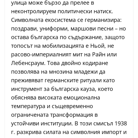
улица може бързо да прелее в
неконтролируем политически натиск.
Символната екосистема се германизира:
поздрави, униформи, маршови песни – но
остава българска по съдържание, защото
топосът на мобилизацията е Ньой, не
расово-империалният мит на Райн или
Лебенсраум. Това двойно кодиране
позволява на мнозина младежи да
преживяват германските ритуали като
инструмент за българска кауза, което
обяснява високата емоционална
температура и същевременно
ограничената трансформация в
устойчиви институции. В този смисъл 1938
г. разкрива силата на символния импорт и