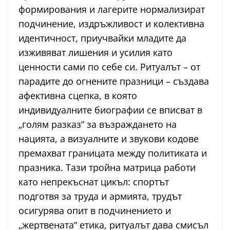
формирования и лагерите нормализират
подчинение, издръжливост и колективна
идентичност, приучвайки младите да
изживяват лишения и усилия като
ценности сами по себе си. Ритуалът – от
парадите до огнените празници – създава
афективна сцепка, в която
индивидуалните биографии се вписват в
„голям разказ“ за възраждането на
нацията, а визуалните и звукови кодове
премахват границата между политиката и
празника. Тази тройна матрица работи
като непрекъснат цикъл: спортът
подготвя за труда и армията, трудът
осигурява опит в подчинението и
„жертвената“ етика, ритуалът дава смисъл