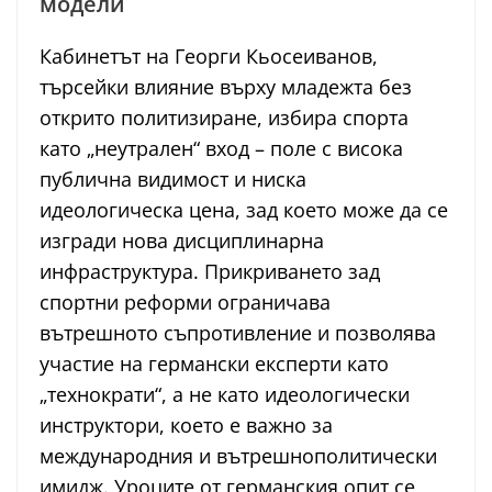
модели
Кабинетът на Георги Кьосеиванов,
търсейки влияние върху младежта без
открито политизиране, избира спорта
като „неутрален“ вход – поле с висока
публична видимост и ниска
идеологическа цена, зад което може да се
изгради нова дисциплинарна
инфраструктура. Прикриването зад
спортни реформи ограничава
вътрешното съпротивление и позволява
участие на германски експерти като
„технократи“, а не като идеологически
инструктори, което е важно за
международния и вътрешнополитически
имидж. Уроците от германския опит се