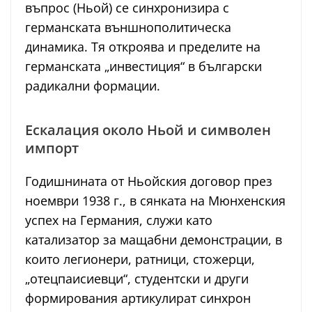
въпрос (Ньой) се синхронизира с
германската външнополитическа
динамика. Тя откроява и пределите на
германската „инвестиция“ в български
радикални формации.
Ескалация около Ньой и символен
импорт
Годишнината от Ньойския договор през
ноември 1938 г., в сянката на Мюнхенския
успех на Германия, служи като
катализатор за мащабни демонстрации, в
които легионери, ратници, стожерци,
„отецпаисиевци“, студентски и други
формирования артикулират синхрон