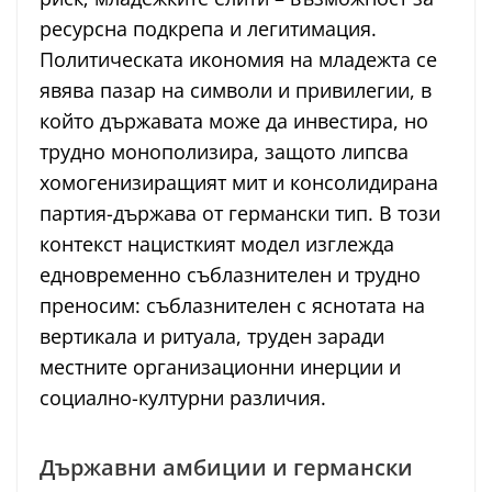
ресурсна подкрепа и легитимация.
Политическата икономия на младежта се
явява пазар на символи и привилегии, в
който държавата може да инвестира, но
трудно монополизира, защото липсва
хомогенизиращият мит и консолидирана
партия-държава от германски тип. В този
контекст нацисткият модел изглежда
едновременно съблазнителен и трудно
преносим: съблазнителен с яснотата на
вертикала и ритуала, труден заради
местните организационни инерции и
социално-културни различия.
Държавни амбиции и германски