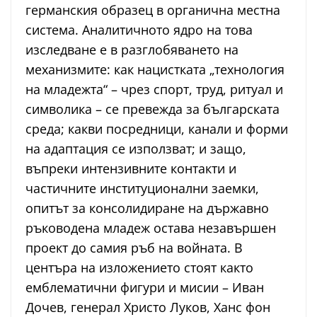
германския образец в органична местна
система. Аналитичното ядро на това
изследване е в разглобяването на
механизмите: как нацистката „технология
на младежта“ – чрез спорт, труд, ритуал и
символика – се превежда за българската
среда; какви посредници, канали и форми
на адаптация се използват; и защо,
въпреки интензивните контакти и
частичните институционални заемки,
опитът за консолидиране на държавно
ръководена младеж остава незавършен
проект до самия ръб на войната. В
центъра на изложението стоят както
емблематични фигури и мисии – Иван
Дочев, генерал Христо Луков, Ханс фон