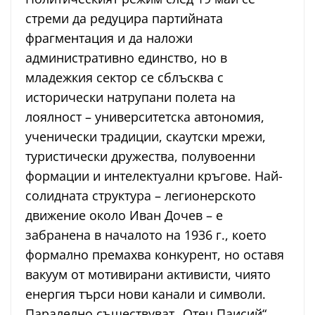
стреми да редуцира партийната
фрагментация и да наложи
административно единство, но в
младежкия сектор се сблъсква с
исторически натрупани полета на
лоялност – университетска автономия,
ученически традиции, скаутски мрежи,
туристически дружества, полувоенни
формации и интелектуални кръгове. Най-
солидната структура – легионерското
движение около Иван Дочев – е
забранена в началото на 1936 г., което
формално премахва конкурент, но оставя
вакуум от мотивирани активисти, чиято
енергия търси нови канали и символи.
Паралелно съществуват „Отец Паисий“