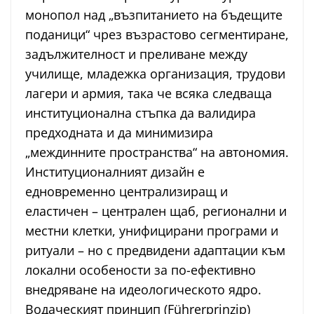
монопол над „възпитанието на бъдещите
поданици“ чрез възрастово сегментиране,
задължителност и преливане между
училище, младежка организация, трудови
лагери и армия, така че всяка следваща
институционална стъпка да валидира
предходната и да минимизира
„междинните пространства“ на автономия.
Институционалният дизайн е
едновременно централизиращ и
еластичен – централен щаб, регионални и
местни клетки, унифицирани програми и
ритуали – но с предвидени адаптации към
локални особености за по-ефективно
внедряване на идеологическото ядро.
Водаческият принцип (Führerprinzip)