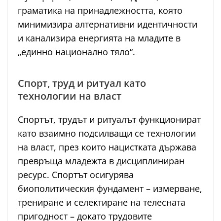
граматика на принадлежността, която
минимизира алтернативни идентичности
и канализира енергията на младите в
„единно национално тяло“.
Спорт, труд и ритуал като
технологии на власт
Спортът, трудът и ритуалът функционират
като взаимно подсилващи се технологии
на власт, през които нацистката държава
превръща младежта в дисциплиниран
ресурс. Спортът осигурява
биополитическия фундамент – измерване,
трениране и селектиране на телесната
пригодност – докато трудовите