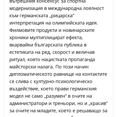
вътрешния консенсус за спортна
модернизация в международна лоялност
към германската „рицарска“
интерпретация на олимпийската идея.
Филмовите продукти и новинарските
хроники мултиплицират ефекта,
вкарвайки българската публика в
естетиката на ред, скорост и величав
ритуал, която нацистката пропаганда
майсторски налага. По този начин
дипломатическото равнище на контактите
се слива с културно-психологическо
въздействие, което прави германския
модел не само „разумен“ в очите на
администратори и треньори, но и „красив“
за очите на младите, което е решаващо за